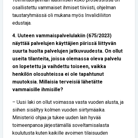
osallistettu vammaiset ihmiset tiiviisti, ohjelman
taustaryhmässä oli mukana myös Invalidiliiton
edustaja.
4. Uuteen vammaispalvelulakiin (675/2023)
näyttää palvelujen käyttäjien piirissä liittyvän
suurta huolta palvelujen jatkuvuudesta. On ollut
useita tilanteita, joissa olemassa oleva palvelu
on lopetettu ja vaihdettu toiseen, vaikka
henkilön olosuhteissa ei ole tapahtunut
muutoksia. Millaisia terveisiä lähetätte
vammaisille ihmisille?
– Uusi laki on ollut voimassa vasta vuoden alusta, ja
siihen sisältyy kolmen vuoden siirtymäaika.
Ministeriö ohjaa ja tukee uuden lain hyvää
toimeenpanoa järjestämällä soveltamisalasta
koulutusta kuten kaikille avoimen tilaisuuden