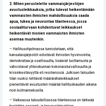
2. Miten perustelette vammaisjärjestöjen
avustusleikkauksia, jotka tulevat heikentämään
vammaisten ihmisten mahdollisuuksia saada
apua, tukea ja neuvontaa tilanteessa, jossa
sosiaaliturvaan kohdentuvat leikkaukset
heikentävät monien vammaisten ihmisten
asemaa muutenkin.
– Hallitusohjelmassa tunnistetaan, että
kansalaisjärjestöt edistävät ihmisten hyvinvointia,
demokratiaa ja osallisuutta, lisäävät luottamusta ja
vahvistavat yhteiskunnan kokonaisturvallisuutta ja
kriisinkestävyyttä eli resilienssiä. Julkisen talouden
tilan vuoksi tehtävät määrärahaleikkaukset
pienentävät avustusten määrää hallituskauden aikana
noin kolmanneksella.
– Vaikeassa taloudellisessa tilanteessa on tärkeää
huolehtia sosiaali- ja terveysjärjestöjen