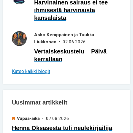
Harvinainen sairaus ei tee
ihmisestä harvinaista
kansalaista
Asko Kemppainen ja Tuukka
Liukkonen
• 02.06.2026
Vertaiskeskustelu – Päivä
kerrallaan
Katso kaikki blogit
Uusimmat artikkelit
Vapaa-aika
• 07.08.2026
Henna Oksasesta tuli neulekirjailija