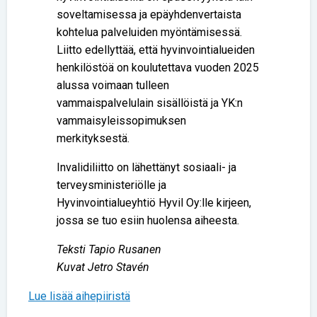
soveltamisessa ja epäyhdenvertaista
kohtelua palveluiden myöntämisessä.
Liitto edellyttää, että hyvinvointialueiden
henkilöstöä on koulutettava vuoden 2025
alussa voimaan tulleen
vammaispalvelulain sisällöistä ja YK:n
vammaisyleissopimuksen
merkityksestä.
Invalidiliitto on lähettänyt sosiaali- ja
terveysministeriölle ja
Hyvinvointialueyhtiö Hyvil Oy:lle kirjeen,
jossa se tuo esiin huolensa aiheesta.
Teksti Tapio Rusanen
Kuvat Jetro Stavén
Lue lisää aihepiiristä