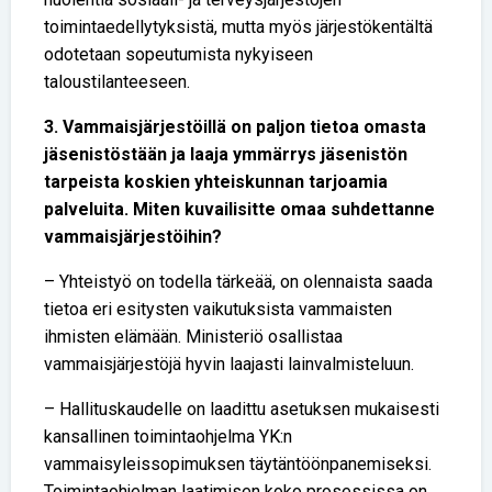
toimintaedellytyksistä, mutta myös järjestökentältä
odotetaan sopeutumista nykyiseen
taloustilanteeseen.
3. Vammaisjärjestöillä on paljon tietoa omasta
jäsenistöstään ja laaja ymmärrys jäsenistön
tarpeista koskien yhteiskunnan tarjoamia
palveluita. Miten kuvailisitte omaa suhdettanne
vammaisjärjestöihin?
– Yhteistyö on todella tärkeää, on olennaista saada
tietoa eri esitysten vaikutuksista vammaisten
ihmisten elämään. Ministeriö osallistaa
vammaisjärjestöjä hyvin laajasti lainvalmisteluun.
– Hallituskaudelle on laadittu asetuksen mukaisesti
kansallinen toimintaohjelma YK:n
vammaisyleissopimuksen täytäntöönpanemiseksi.
Toimintaohjelman laatimisen koko prosessissa on