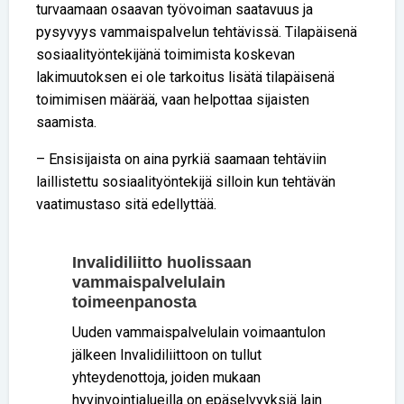
turvaamaan osaavan työvoiman saatavuus ja
pysyvyys vammaispalvelun tehtävissä. Tilapäisenä
sosiaalityöntekijänä toimimista koskevan
lakimuutoksen ei ole tarkoitus lisätä tilapäisenä
toimimisen määrää, vaan helpottaa sijaisten
saamista.
– Ensisijaista on aina pyrkiä saamaan tehtäviin
laillistettu sosiaalityöntekijä silloin kun tehtävän
vaatimustaso sitä edellyttää.
Invalidiliitto huolissaan
vammaispalvelulain
toimeenpanosta
Uuden vammaispalvelulain voimaantulon
jälkeen Invalidiliittoon on tullut
yhteydenottoja, joiden mukaan
hyvinvointialueilla on epäselvyyksiä lain