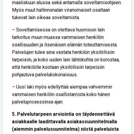
maaliskuun alussa sekä antamalla soveltamisohjeen.
Myös muut hallinnonalan viranomaiset osaltaan
tukevat lain oikeaa soveltamista.
– Soveltamisessa on otettava huomioon lain
tarkoitus muun muassa vammaisen henkilön
osallisuuden ja itsenäisen elämän toteuttamisesta.
Palvelujen tulee aina vastata henkilön yksilöllisiin
tarpeisiin, ja koko uuden lain lähtökohta on korostaa,
että henkilölle kootaan yksilöllisiin tarpeisiin
pohjautuva palvelukokonaisuus.
– Uusi laki myös edellyttää aiempaa vahvemmin
vammaisen henkilön osallistamista koko hänen
palveluprosessinsa ajan.
5. Palvelutarpeen arviointia on täydennettävä
asiakkaalle laadittavalla asiakassuunnitelmalla
(aiemmin palvelusuunnitelma) niistä palveluista