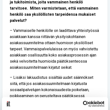
ja tukitoimista, joita vammainen henkilö
tarvitsee. Miten varmistetaan, että vammainen
henkilö saa yksilöllisten tarpeidensa mukaiset
palvelut?
– Vammaiselle henkilölle on laadittava yhteistyössä
asiakkaan kanssa riittävän yksityiskohtainen
asiakassuunnitelma ottaen huomioon yksilölliset
tarpeet. Vammaispalvelulaissa on myös vahvistettu
asiakkaan osallisuutta koko asiakasprosessin ajan
sekä velvoitetta huomioida päätöksenteossa
asiakassuunnitelmaan kirjatut seikat.
– Lisäksi lakiuudistus sisältää uudet säännökset
siitä, että jos asiakassuunnitelmaan kirjatusta
sosiaalipalvelujen kokonaisuudesta poiketaan,
poikkeaminen on perusteltava päätöksessä.
6. Laillistettujen sosiaalityöntekijöiden sijaisina