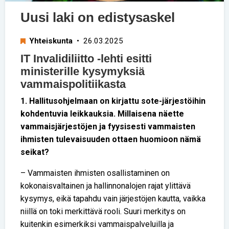
Uusi laki on edistysaskel
Yhteiskunta
• 26.03.2025
IT Invalidiliitto -lehti esitti
ministerille kysymyksiä
vammaispolitiikasta
1. Hallitusohjelmaan on kirjattu sote-järjestöihin
kohdentuvia leikkauksia. Millaisena näette
vammaisjärjestöjen ja fyysisesti vammaisten
ihmisten tulevaisuuden ottaen huomioon nämä
seikat?
– Vammaisten ihmisten osallistaminen on
kokonaisvaltainen ja hallinnonalojen rajat ylittävä
kysymys, eikä tapahdu vain järjestöjen kautta, vaikka
niillä on toki merkittävä rooli. Suuri merkitys on
kuitenkin esimerkiksi vammaispalveluilla ja