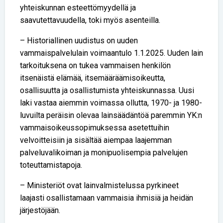
yhteiskunnan esteettömyydellä ja
saavutettavuudella, toki myös asenteilla.
– Historiallinen uudistus on uuden
vammaispalvelulain voimaantulo 1.1.2025. Uuden lain
tarkoituksena on tukea vammaisen henkilön
itsenäistä elämää, itsemääräämisoikeutta,
osallisuutta ja osallistumista yhteiskunnassa. Uusi
laki vastaa aiemmin voimassa ollutta, 1970- ja 1980-
luvuilta peräisin olevaa lainsäädäntöä paremmin YK:n
vammaisoikeussopimuksessa asetettuihin
velvoitteisiin ja sisältää aiempaa laajemman
palveluvalikoiman ja monipuolisempia palvelujen
toteuttamistapoja.
– Ministeriöt ovat lainvalmistelussa pyrkineet
laajasti osallistamaan vammaisia ihmisiä ja heidän
järjestöjään.