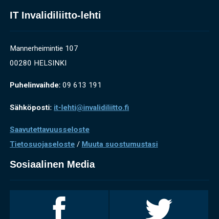
IT Invalidiliitto-lehti
Mannerheimintie 107
00280 HELSINKI
Puhelinvaihde:
09 613 191
Sähköposti:
it-lehti@invalidiliitto.fi
Saavutettavuusseloste
Tietosuojaseloste
/
Muuta suostumustasi
Sosiaalinen Media
Invalidiliitto
Invalidiliitto
Facebookissa
Twitterissä