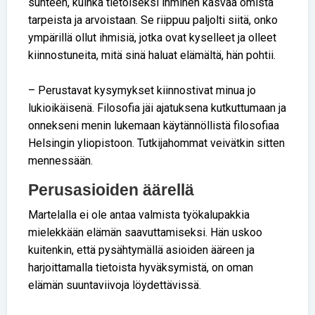
suhteen, kuinka tietoiseksi ihminen kasvaa omista
tarpeista ja arvoistaan. Se riippuu paljolti siitä, onko
ympärillä ollut ihmisiä, jotka ovat kyselleet ja olleet
kiinnostuneita, mitä sinä haluat elämältä, hän pohtii.
– Perustavat kysymykset kiinnostivat minua jo
lukioikäisenä. Filosofia jäi ajatuksena kutkuttumaan ja
onnekseni menin lukemaan käytännöllistä filosofiaa
Helsingin yliopistoon. Tutkijahommat veivätkin sitten
mennessään.
Perusasioiden äärellä
Martelalla ei ole antaa valmista työkalupakkia
mielekkään elämän saavuttamiseksi. Hän uskoo
kuitenkin, että pysähtymällä asioiden ääreen ja
harjoittamalla tietoista hyväksymistä, on oman
elämän suuntaviivoja löydettävissä.