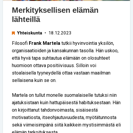
Merkityksellisen elämän
lähteillä
Yhteiskunta
• 18.12.2023
Filosofi
Frank Martela
tutkii hyvinvointia yksilön,
organisaatioiden ja kansakunnan tasolla. Hän uskoo,
että hyvä tapa suhtautua elämään on olosuhteet
huomioon ottava positiivisuus. Silloin voi
stoalaisella tyyneydellä ottaa vastaan maailman
sellaisena kuin se on.
Martela on tullut monelle suomalaiselle tutuksi niin
ajatuksistaan kuin hattupäisestä habituksestaan. Hän
on kirjoittanut tahdonvoimasta, sisäisestä
motivaatiosta, itseohjautuvuudesta, myötätunnosta
sekä viimeisimpänä siitä kaikkein mystisimmästä eli
elämän tarkoituksesta.