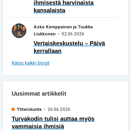
ihmisestä harvinaista
kansalaista
Asko Kemppainen ja Tuukka
Liukkonen
• 02.06.2026
Vertaiskeskustelu – Päivä
kerrallaan
Katso kaikki blogit
Uusimmat artikkelit
Yhteiskunta
• 26.06.2026
Turvakodin tulisi auttaa myös
vammaisia ihmisiä