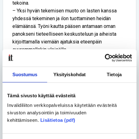
tekoina.
– Yksi hyvän tekemisen muoto on lasten kanssa
yhdessä tekeminen ja ilon tuottaminen heidän
elämäänsä. Työni kautta pääsen antamaan oman
panokseni tieteelliseen keskusteluun ja aiheista
kirjoittamalla viemään ajatuksia eteenpäin
suuremmallekin yleisölle.
Martelan pöydällä ja päässä onkin jatkuvasti asioita
meneillään. Nyt agendalla on hyvinvoinnin teorian
Suostumus
Yksityiskohdat
Tietoja
tuominen kansakunnan tasolle.
– Minua kiinnostaa, miten hyvinvointia voisi mitata ja
Tämä sivusto käyttää evästeitä
miten Suomi maana voisi lisätä kansalaistensa
hyvinvointia. Mehän olemme tutkitusti maailman
Invalidiliiton verkkopalveluissa käytetään evästeitä
onnellisin kansa, mutta onko tutkimuksissa
sivuston analysointiin ja toimivuuden
kuitenkaan kysytty oikeita asioita? Vai onko
kehittämiseen.
Lisätietoa (pdf)
kuitenkin niin, että olemme kansa, jossa on vähiten
ihmisiä, joiden elämän tyytyväisyys on äärimmäisen