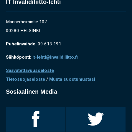
IT Invalidiliitto-lehti
Mannerheimintie 107
00280 HELSINKI
Puhelinvaihde:
09 613 191
Sähköposti:
it-lehti@invalidiliitto.fi
Saavutettavuusseloste
Tietosuojaseloste
/
Muuta suostumustasi
Sosiaalinen Media
Invalidiliitto
Invalidiliitto
Facebookissa
Twitterissä