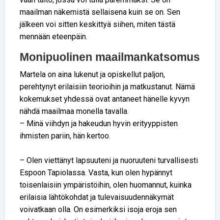
maailman näkemistä sellaisena kuin se on. Sen
jälkeen voi sitten keskittyä siihen, miten tästä
mennään eteenpäin.
Monipuolinen maailmankatsomus
Martela on aina lukenut ja opiskellut paljon,
perehtynyt erilaisiin teorioihin ja matkustanut. Nämä
kokemukset yhdessä ovat antaneet hänelle kyvyn
nähdä maailmaa monella tavalla.
– Minä viihdyn ja hakeudun hyvin erityyppisten
ihmisten pariin, hän kertoo.
– Olen viettänyt lapsuuteni ja nuoruuteni turvallisesti
Espoon Tapiolassa. Vasta, kun olen hypännyt
toisenlaisiin ympäristöihin, olen huomannut, kuinka
erilaisia lähtökohdat ja tulevaisuudennäkymät
voivatkaan olla. On esimerkiksi isoja eroja sen