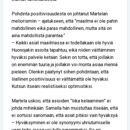
Pohdinta positiivisuudesta on johtanut Martelan
meliorismiin – ajatukseen, että ”maailma ei ole pahin
mahdollinen eikä paras mahdollinen, mutta sitä on
aina mahdollista parantaa.”
– Kaikki asiat maailmassa ei todellakaan ole hyviä.
Huonojakin asioita tapahtuu, eikä niiden väittäminen
hyväksi palvele ketään. Sekin on totta, että joillakin
on enemmän tuuria ja joillakin voi monta asiaa mennä
pieleen. Olenkin päätynyt siihen pohdintaan, että
liiallinen positiivisuus ei välttämättä ole hyväksi.
Kutsun itseäni realistiseksi optimistiksi.
Martela uskoo, että asioiden ”liika kelaaminen” ei
johda mihinkään. Samalla hän muistuttaa itseään, että
ei sortuisi sanomaan, että asiat pitäisi vain hyväksyä.
– Hyväksyminen ei ole synonyymi uhriutumiselle
vaan taito, jossa voi tulla paremmaksi. Se on