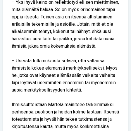
– Yksi hyvä keino on reflektiotyö eli sen miettiminen,
mitä elämältä haluaa. Se on myös erinomainen tapa
oppia itsestä. Toinen asia on itsensä altistaminen
erilaisille tekemisille ja asioille. Jotain, mitä et ole
aikaisemmin tehnyt, kokenut tai nähnyt, ehkä uusi
harrastus, uusi taito tai paikka, jossa kohdata uusia
ihmisiä, jakaa omia kokemuksia elämästä.
– Useista tutkimuksista selviää, että valtaosa
ihmisistä kokee elämänsä merkitykselliseksi. Myös
he, jotka ovat käyneet elämässään vaikeita vaiheita
läpi löytävät useimmiten ennemmin tai myöhemmin
uusia merkityksellisyyden lähteitä.
Ihmissuhteistaan Martela mainitsee tärkeimmäksi
perheensä: puolison ja heidän kolme lastaan. Itsensä
toteuttamista ja hyvää hän tekee tutkimustensa ja
kirjoitustensa kautta, mutta myös konkreettisina