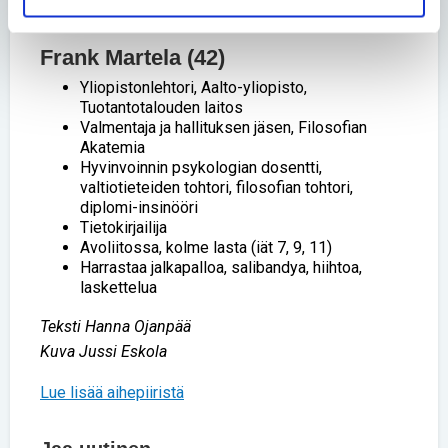
siinä tilanteessa auta.
Frank Martela (42)
Yliopistonlehtori, Aalto-yliopisto,
Tuotantotalouden laitos
Valmentaja ja hallituksen jäsen, Filosofian
Akatemia
Hyvinvoinnin psykologian dosentti,
valtiotieteiden tohtori, filosofian tohtori,
diplomi-insinööri
Tietokirjailija
Avoliitossa, kolme lasta (iät 7, 9, 11)
Harrastaa jalkapalloa, salibandya, hiihtoa,
laskettelua
Teksti Hanna Ojanpää
Kuva Jussi Eskola
Lue lisää aihepiiristä