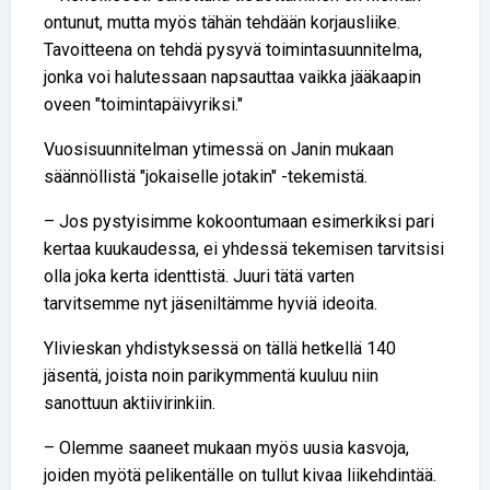
ontunut, mutta myös tähän tehdään korjausliike.
Tavoitteena on tehdä pysyvä toimintasuunnitelma,
jonka voi halutessaan napsauttaa vaikka jääkaapin
oveen "toimintapäivyriksi."
Vuosisuunnitelman ytimessä on Janin mukaan
säännöllistä "jokaiselle jotakin" -tekemistä.
– Jos pystyisimme kokoontumaan esimerkiksi pari
kertaa kuukaudessa, ei yhdessä tekemisen tarvitsisi
olla joka kerta identtistä. Juuri tätä varten
tarvitsemme nyt jäseniltämme hyviä ideoita.
Ylivieskan yhdistyksessä on tällä hetkellä 140
jäsentä, joista noin parikymmentä kuuluu niin
sanottuun aktiivirinkiin.
– Olemme saaneet mukaan myös uusia kasvoja,
joiden myötä pelikentälle on tullut kivaa liikehdintää.