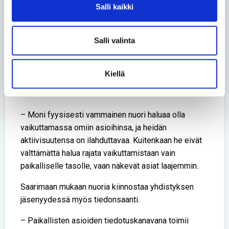
miettisivät valmiiksi tehtäviä, joihin kaivataan
Salli kaikki
tekijöitä.
– Tällöin tehtäviä on myös helpompi markkinoida ja
Salli valinta
uusi asioista kiinnostunut ihminen tietää paremmin,
mihin on lupautumassa.
Kiellä
Saarimaan mukaan järjestötoiminnalla on yleisesti
ottaen nostetta.
– Moni fyysisesti vammainen nuori haluaa olla
vaikuttamassa omiin asioihinsa, ja heidän
aktiivisuutensa on ilahduttavaa. Kuitenkaan he eivät
välttämättä halua rajata vaikuttamistaan vain
paikalliselle tasolle, vaan näkevät asiat laajemmin.
Saarimaan mukaan nuoria kiinnostaa yhdistyksen
jäsenyydessä myös tiedonsaanti.
– Paikallisten asioiden tiedotuskanavana toimii