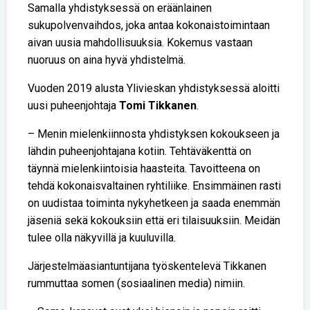
Samalla yhdistyksessä on eräänlainen
sukupolvenvaihdos, joka antaa kokonaistoimintaan
aivan uusia mahdollisuuksia. Kokemus vastaan
nuoruus on aina hyvä yhdistelmä.
Vuoden 2019 alusta Ylivieskan yhdistyksessä aloitti
uusi puheenjohtaja
Tomi Tikkanen
.
– Menin mielenkiinnosta yhdistyksen kokoukseen ja
lähdin puheenjohtajana kotiin. Tehtäväkenttä on
täynnä mielenkiintoisia haasteita. Tavoitteena on
tehdä kokonaisvaltainen ryhtiliike. Ensimmäinen rasti
on uudistaa toiminta nykyhetkeen ja saada enemmän
jäseniä sekä kokouksiin että eri tilaisuuksiin. Meidän
tulee olla näkyvillä ja kuuluvilla.
Järjestelmäasiantuntijana työskentelevä Tikkanen
rummuttaa somen (sosiaalinen media) nimiin.