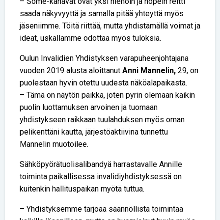
– Some-kanavat ovat yksi hienoin ja nopein reitti
saada näkyvyyttä ja samalla pitää yhteyttä myös
jäseniimme. Töitä riittää, mutta yhdistämällä voimat ja
ideat, uskallamme odottaa myös tuloksia.
Oulun Invalidien Yhdistyksen varapuheenjohtajana
vuoden 2019 alusta aloittanut
Anni Mannelin,
29, on
puolestaan hyvin otettu uudesta näköalapaikasta.
– Tämä on näytön paikka, joten pyrin olemaan kaikin
puolin luottamuksen arvoinen ja tuomaan
yhdistykseen raikkaan tuulahduksen myös oman
pelikenttäni kautta, järjestöaktiivina tunnettu
Mannelin muotoilee.
Sähköpyörätuolisalibandyä harrastavalle Annille
toiminta paikallisessa invalidiyhdistyksessä on
kuitenkin hallituspaikan myötä tuttua.
– Yhdistyksemme tarjoaa säännöllistä toimintaa