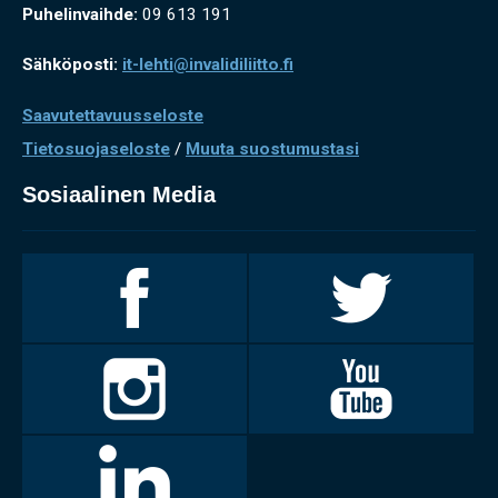
Puhelinvaihde:
09 613 191
Sähköposti:
it-lehti@invalidiliitto.fi
Saavutettavuusseloste
Tietosuojaseloste
/
Muuta suostumustasi
Sosiaalinen Media
Invalidiliitto
Invalidiliitto
Facebookissa
Twitterissä
Invalidiliitto
Invalidiliitto
Instagramissa
Youtubessa
LinkedIn