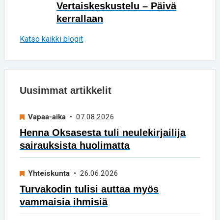
Vertaiskeskustelu – Päivä
kerrallaan
Katso kaikki blogit
Uusimmat artikkelit
Vapaa-aika
• 07.08.2026
Henna Oksasesta tuli neulekirjailija
sairauksista huolimatta
Yhteiskunta
• 26.06.2026
Turvakodin tulisi auttaa myös
vammaisia ihmisiä