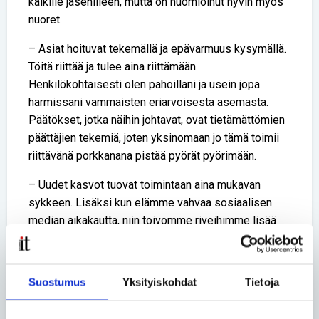
kaikille jäsenilleen, mutta on huomioinut hyvin myös
nuoret.
– Asiat hoituvat tekemällä ja epävarmuus kysymällä.
Töitä riittää ja tulee aina riittämään.
Henkilökohtaisesti olen pahoillani ja usein jopa
harmissani vammaisten eriarvoisesta asemasta.
Päätökset, jotka näihin johtavat, ovat tietämättömien
päättäjien tekemiä, joten yksinomaan jo tämä toimii
riittävänä porkkanana pistää pyörät pyörimään.
– Uudet kasvot tuovat toimintaan aina mukavan
sykkeen. Lisäksi kun elämme vahvaa sosiaalisen
median aikakautta, niin toivomme riveihimme lisää
myös nuoria. Uskon, että voimme tarjota
kynnyksetöntä ja mukavaa toimintaa vammasta ja
ikävuosista riippumatta.
Suostumus
Yksityiskohdat
Tietoja
Anni kannattaa myös joukkovoimaa ja rajojen