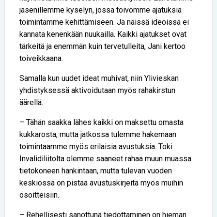
jäsenillemme kyselyn, jossa toivomme ajatuksia
toimintamme kehittämiseen. Ja näissä ideoissa ei
kannata kenenkään nuukailla. Kaikki ajatukset ovat
tärkeitä ja enemmän kuin tervetulleita, Jani kertoo
toiveikkaana.
Samalla kun uudet ideat muhivat, niin Ylivieskan
yhdistyksessä aktivoidutaan myös rahakirstun
äärellä.
– Tähän saakka lähes kaikki on maksettu omasta
kukkarosta, mutta jatkossa tulemme hakemaan
toimintaamme myös erilaisia avustuksia. Toki
Invalidiliitolta olemme saaneet rahaa muun muassa
tietokoneen hankintaan, mutta tulevan vuoden
keskiössä on pistää avustuskirjeitä myös muihin
osoitteisiin.
– Rehellisesti sanottuna tiedottaminen on hieman