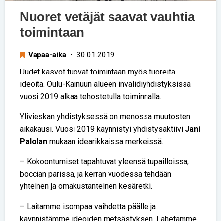
Nuoret vetäjät saavat vauhtia
toimintaan
Vapaa-aika
• 30.01.2019
Uudet kasvot tuovat toimintaan myös tuoreita
ideoita. Oulu-Kainuun alueen invalidiyhdistyksissä
vuosi 2019 alkaa tehostetulla toiminnalla.
Ylivieskan yhdistyksessä on menossa muutosten
aikakausi. Vuosi 2019 käynnistyi yhdistysaktiivi
Jani
Palolan
mukaan idearikkaissa merkeissä.
– Kokoontumiset tapahtuvat yleensä tupailloissa,
boccian parissa, ja kerran vuodessa tehdään
yhteinen ja omakustanteinen kesäretki.
– Laitamme isompaa vaihdetta päälle ja
käynnistämme ideoiden metsästyksen. Lähetämme