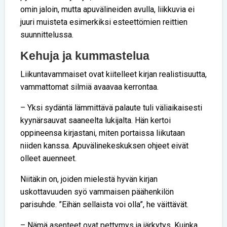
omin jaloin, mutta apuvälineiden avulla, liikkuvia ei
juuri muisteta esimerkiksi esteettömien reittien
suunnittelussa.
Kehuja ja kummastelua
Liikuntavammaiset ovat kiitelleet kirjan realistisuutta,
vammattomat silmiä avaavaa kerrontaa.
– Yksi sydäntä lämmittävä palaute tuli väliaikaisesti
kyynärsauvat saaneelta lukijalta. Hän kertoi
oppineensa kirjastani, miten portaissa liikutaan
niiden kanssa. Apuvälinekeskuksen ohjeet eivät
olleet auenneet.
Niitäkin on, joiden mielestä hyvän kirjan
uskottavuuden syö vammaisen päähenkilön
parisuhde. ”Eihän sellaista voi olla”, he väittävät.
– Nämä asenteet ovat pettymys ja järkytys. Kuinka