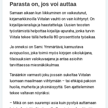
Parasta on, jos voi auttaa
Samaan aikaan kun liikkuminen on vaikeutunut,
kirjamarkkinoilla Viitalan vauhti on vain kiihtynyt. On
kirjailijavierailuja ja haastatteluja. Uusien teosten
työstämistä helpottaa kirjailija-apuraha, jonka turvin
Viitala tekee tällä hetkellä 80-prosenttista työaikaa.
Ja onneksi on Sami. Ymmärtävä, kannustava
aviopuoliso, joka toimii myös kirjojen oikolukijana,
tilaisuuksien valokuvaajana ja antaa asioihin
tarvittaessa miesnäkökulmaa.
Tänäänkin varmasti joku jossain sukeltaa Viitalan
luomaan maailmaan viihtymään – tai ehkäpä pakoon
huolia, murheita ja yksinäisyyttä. Sen ajatteleminen
tekee valtavan nöyräksi.
– Mikä on sen suurempi asia kuin pystyä auttamaan