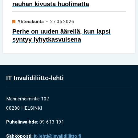
rauhan kivusta huolimatta
Yhteiskunta
• 27.05.2026
Perhe on uuden äärellä, kun lapsi
syntyy lyhytkasvuisena
IT Invalidiliitto-lehti
Mannerheimintie 107
00280 HELSINKI
Puhelinvaihde:
09 613 191
Sähköposti:
it-lehti@invalidiliitto.fi