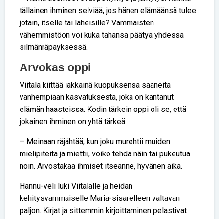
tällainen ihminen selviää, jos hänen elämäänsä tulee
jotain, itselle tai läheisille? Vammaisten
vähemmistöön voi kuka tahansa päätyä yhdessä
silmänräpäyksessä.
Arvokas oppi
Viitala kiittää iäkkäinä kuopuksensa saaneita
vanhempiaan kasvatuksesta, joka on kantanut
elämän haasteissa. Kodin tärkein oppi oli se, että
jokainen ihminen on yhtä tärkeä.
– Meinaan räjähtää, kun joku murehtii muiden
mielipiteitä ja miettii, voiko tehdä näin tai pukeutua
noin. Arvostakaa ihmiset itseänne, hyvänen aika.
Hannu-veli luki Viitalalle ja heidän
kehitysvammaiselle Maria-sisarelleen valtavan
paljon. Kirjat ja sittemmin kirjoittaminen pelastivat