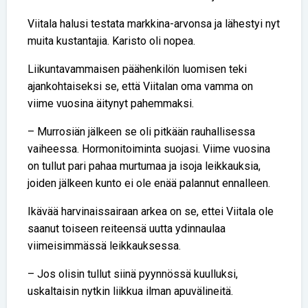
Viitala halusi testata markkina-arvonsa ja lähestyi nyt
muita kustantajia. Karisto oli nopea.
Liikuntavammaisen päähenkilön luomisen teki
ajankohtaiseksi se, että Viitalan oma vamma on
viime vuosina äitynyt pahemmaksi.
– Murrosiän jälkeen se oli pitkään rauhallisessa
vaiheessa. Hormonitoiminta suojasi. Viime vuosina
on tullut pari pahaa murtumaa ja isoja leikkauksia,
joiden jälkeen kunto ei ole enää palannut ennalleen.
Ikävää harvinaissairaan arkea on se, ettei Viitala ole
saanut toiseen reiteensä uutta ydinnaulaa
viimeisimmässä leikkauksessa.
– Jos olisin tullut siinä pyynnössä kuulluksi,
uskaltaisin nytkin liikkua ilman apuvälineitä.