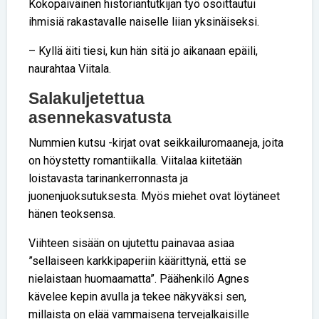
Kokopäiväinen historiantutkijan työ osoittautui
ihmisiä rakastavalle naiselle liian yksinäiseksi.
– Kyllä äiti tiesi, kun hän sitä jo aikanaan epäili,
naurahtaa Viitala.
Salakuljetettua
asennekasvatusta
Nummien kutsu -kirjat ovat seikkailuromaaneja, joita
on höystetty romantiikalla. Viitalaa kiitetään
loistavasta tarinankerronnasta ja
juonenjuoksutuksesta. Myös miehet ovat löytäneet
hänen teoksensa.
Viihteen sisään on ujutettu painavaa asiaa
”sellaiseen karkkipaperiin käärittynä, että se
nielaistaan huomaamatta”. Päähenkilö Agnes
kävelee kepin avulla ja tekee näkyväksi sen,
millaista on elää vammaisena tervejalkaisille