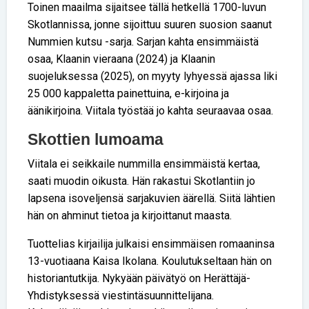
Toinen maailma sijaitsee tällä hetkellä 1700-luvun
Skotlannissa, jonne sijoittuu suuren suosion saanut
Nummien kutsu -sarja. Sarjan kahta ensimmäistä
osaa, Klaanin vieraana (2024) ja Klaanin
suojeluksessa (2025), on myyty lyhyessä ajassa liki
25 000 kappaletta painettuina, e-kirjoina ja
äänikirjoina. Viitala työstää jo kahta seuraavaa osaa.
Skottien lumoama
Viitala ei seikkaile nummilla ensimmäistä kertaa,
saati muodin oikusta. Hän rakastui Skotlantiin jo
lapsena isoveljensä sarjakuvien äärellä. Siitä lähtien
hän on ahminut tietoa ja kirjoittanut maasta.
Tuottelias kirjailija julkaisi ensimmäisen romaaninsa
13-vuotiaana Kaisa Ikolana. Koulutukseltaan hän on
historiantutkija. Nykyään päivätyö on Herättäjä-
Yhdistyksessä viestintäsuunnittelijana.