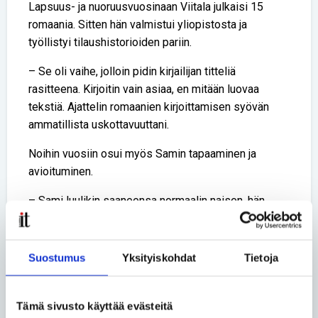
Lapsuus- ja nuoruusvuosinaan Viitala julkaisi 15
romaania. Sitten hän valmistui yliopistosta ja
työllistyi tilaushistorioiden pariin.
– Se oli vaihe, jolloin pidin kirjailijan titteliä
rasitteena. Kirjoitin vain asiaa, en mitään luovaa
tekstiä. Ajattelin romaanien kirjoittamisen syövän
ammatillista uskottavuuttani.
Noihin vuosiin osui myös Samin tapaaminen ja
avioituminen.
– Sami luulikin saaneensa normaalin naisen, hän
nauraa.
Luovan kirjoittamisen pariin Viitala palasi vasta, kun
Suostumus
Yksityiskohdat
Tietoja
löysi mukaan käsityöyhteisöön 2000-luvun
alkupuolella. Hän hoksasi, että menossa oli sellainen
ihmisiä yhdistävä käsityöbuumi, josta pitäisi olla
Tämä sivusto käyttää evästeitä