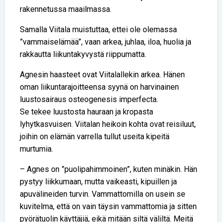
rakennetussa maailmassa.
Samalla Viitala muistuttaa, ettei ole olemassa
”vammaiselämää”, vaan arkea, juhlaa, iloa, huolia ja
rakkautta liikuntakyvystä riippumatta.
Agnesin haasteet ovat Viitalallekin arkea. Hänen
oman liikuntarajoitteensa syynä on harvinainen
luustosairaus osteogenesis imperfecta.
Se tekee luustosta hauraan ja kropasta
lyhytkasvuisen. Viitalan heikoin kohta ovat reisiluut,
joihin on elämän varrella tullut useita kipeitä
murtumia.
– Agnes on ”puolipahimmoinen”, kuten minäkin. Hän
pystyy liikkumaan, mutta vaikeasti, kipuillen ja
apuvälineiden turvin. Vammattomilla on usein se
kuvitelma, että on vain täysin vammattomia ja sitten
pyörätuolin käyttäjiä, eikä mitään siltä väliltä. Meitä