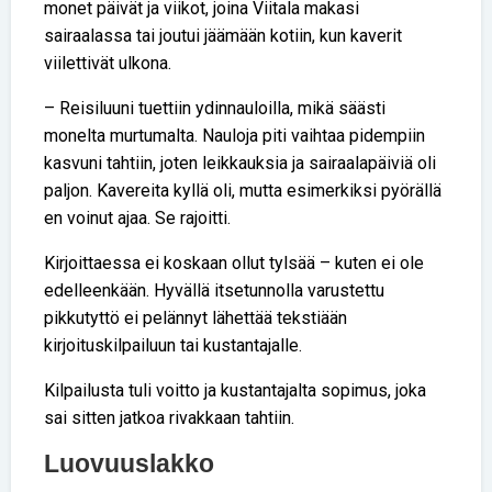
monet päivät ja viikot, joina Viitala makasi
sairaalassa tai joutui jäämään kotiin, kun kaverit
viilettivät ulkona.
– Reisiluuni tuettiin ydinnauloilla, mikä säästi
monelta murtumalta. Nauloja piti vaihtaa pidempiin
kasvuni tahtiin, joten leikkauksia ja sairaalapäiviä oli
paljon. Kavereita kyllä oli, mutta esimerkiksi pyörällä
en voinut ajaa. Se rajoitti.
Kirjoittaessa ei koskaan ollut tylsää – kuten ei ole
edelleenkään. Hyvällä itsetunnolla varustettu
pikkutyttö ei pelännyt lähettää tekstiään
kirjoituskilpailuun tai kustantajalle.
Kilpailusta tuli voitto ja kustantajalta sopimus, joka
sai sitten jatkoa rivakkaan tahtiin.
Luovuuslakko