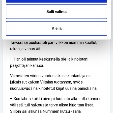
Kustantaja rohmusi tekstejä
Salli valinta
Eräänä päivänä sivuille löysi myös tanskalainen
kustantaja,
Saga Egmont
. Viitala sai puhelun
Kiellä
kustantajan Suomen toimistolta. Se oli kuin salama
kirkkaalta taivaalta. Tai oikeastaan Viitala uskoo, että
Taivaassa puuhasteli pari viikkoa aiemmin kuollut,
rakas ja viisas äiti.
– Hän oli tainnut keskustella siellä kirjoistani
pääjohtajan kanssa.
Viimeisten viiden vuoden aikana kustantaja on
julkaissut kaiken Viitalan tuotannon, myös
nuoruusvuosina kirjoitetut kirjat uusina painoksina.
– Kun lähes kaikki aiempi tuotanto alkoi olla kansien
välissä, tuli haikeus ja tarve alkaa kirjoittaa lisää.
Silloin sai alkunsa Nummien kutsu -sarja.