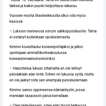
tärkeä ja kaikin puolin helpottava ratkaisu.
Vuosien myötä lihasheikkoutta alkoi olla myös
käsissä.
– Lukioon mennessä siirryin sähköpyörätuoliin. Tämä
ei estänyt kuitenkaan opiskelemasta.
Kimmo kouluttautui koneenpiirtäjäksi ja jatkoi
opintojaan ammattikorkeakoulussa
koneautomaatioinsinööriksi.
– Harjoittelua lukuun ottamatta en ole tehnyt
päivääkään alan töitä. Siihen on lukuisia syitä, mutta
en ole jäänyt niitä sen enempää pureskelemaan.
Kimmo sanoo oppineensa elämäntyylin, jossa
mennään tasaisesti päivä kerrallaan.
– Olen taiteilijasielu, joten elän tässä hetkessä.