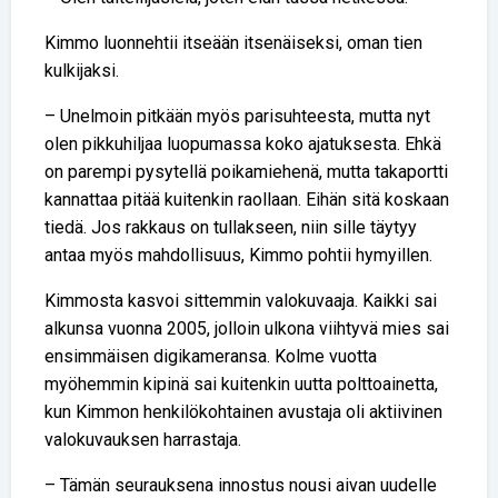
Kimmo luonnehtii itseään itsenäiseksi, oman tien
kulkijaksi.
– Unelmoin pitkään myös parisuhteesta, mutta nyt
olen pikkuhiljaa luopumassa koko ajatuksesta. Ehkä
on parempi pysytellä poikamiehenä, mutta takaportti
kannattaa pitää kuitenkin raollaan. Eihän sitä koskaan
tiedä. Jos rakkaus on tullakseen, niin sille täytyy
antaa myös mahdollisuus, Kimmo pohtii hymyillen.
Kimmosta kasvoi sittemmin valokuvaaja. Kaikki sai
alkunsa vuonna 2005, jolloin ulkona viihtyvä mies sai
ensimmäisen digikameransa. Kolme vuotta
myöhemmin kipinä sai kuitenkin uutta polttoainetta,
kun Kimmon henkilökohtainen avustaja oli aktiivinen
valokuvauksen harrastaja.
– Tämän seurauksena innostus nousi aivan uudelle