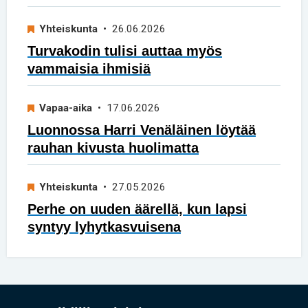
Yhteiskunta
• 26.06.2026
Turvakodin tulisi auttaa myös
vammaisia ihmisiä
Vapaa-aika
• 17.06.2026
Luonnossa Harri Venäläinen löytää
rauhan kivusta huolimatta
Yhteiskunta
• 27.05.2026
Perhe on uuden äärellä, kun lapsi
syntyy lyhytkasvuisena