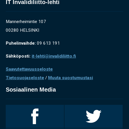
IT Invalidiliitto-lehti
Mannerheimintie 107
00280 HELSINKI
Puhelinvaihde:
09 613 191
Sähköposti:
it-lehti@invalidiliitto.fi
Saavutettavuusseloste
Tietosuojaseloste
/
Muuta suostumustasi
Sosiaalinen Media
Invalidiliitto
Invalidiliitto
Facebookissa
Twitterissä