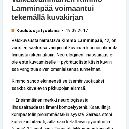
Lamminpää voimaantui
tekemällä kuvakirjan
Koulutus ja työelämä
• 19.09.2017
Valokuvausta harrastava
Kimmo Lamminpää
, 42, on
vuosien saatossa vanginnut kuviinsa luonnon ihmeitä
linnuista rakennuksiin. Neurologinen lihassairaus ei
ole este kuvaamiselle – pyörätuolista käsin kuviin
saa vangittua aivan omanlaisensa tunnelman.
Kimmo sanoo eläneensä seitsemänvuotiaaksi
saakka kävelevän pikkupojan elämää.
– Ensimmäinen merkki neurologisesta
lihassairaudesta ilmeni kömpelyytenä. Kaatuilin ja
kompastelin pienimmästäkin syystä. Sairaus eteni
kuitenkin hitaasti, sillä sain kelattavan pyörätuolin
”vasta” 12-vuotiaana. Tämä oli liikkumisen kannalta