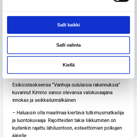
arkkitehtuuriin. Rakennukset on tehty suurella
ajatuksella, Kimmo luonnehtii.
Valokuvauksesta innostuneen Kimmon kuva-
Salli kaikki
arkistosta löytyy yli 500 erilaista rakennusta.
– Vanhoilla taloilla jatketaan. Mutta jos intoa ja
Salli valinta
kiinnostusta riittää, niin kolmas osa on mahdollinen.
Sen jälkeen voisi olla vuorossa kattava läpileikkaus
uudemman ajan arkkitehtuurista. Oulun alueella riittää
Kiellä
kuvattavaa.
Esikoisteoksensa ”Vanhoja oululaisia rakennuksia”
kuvannut Kimmo sanoo olevansa valokuvaajana
innokas ja seikkailunnälkäinen.
– Haluaisin olla maailmaa kiertävä tutkimusmatkailija
ja luontokuvaaja. Rajoitteiden takia liikkuminen on
kuitenkin rajattu lähiluontoon, esteettömien polkujen
äärelle.