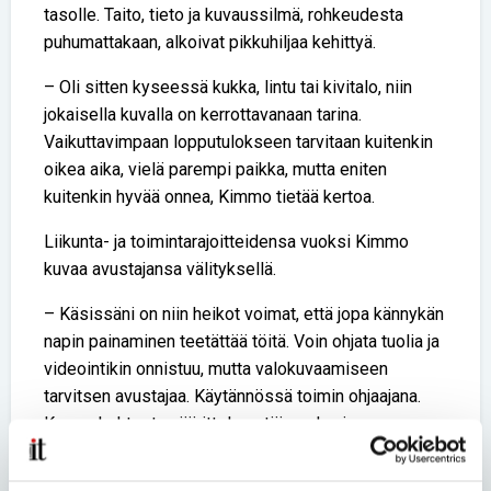
tasolle. Taito, tieto ja kuvaussilmä, rohkeudesta
puhumattakaan, alkoivat pikkuhiljaa kehittyä.
– Oli sitten kyseessä kukka, lintu tai kivitalo, niin
jokaisella kuvalla on kerrottavanaan tarina.
Vaikuttavimpaan lopputulokseen tarvitaan kuitenkin
oikea aika, vielä parempi paikka, mutta eniten
kuitenkin hyvää onnea, Kimmo tietää kertoa.
Liikunta- ja toimintarajoitteidensa vuoksi Kimmo
kuvaa avustajansa välityksellä.
– Käsissäni on niin heikot voimat, että jopa kännykän
napin painaminen teetättää töitä. Voin ohjata tuolia ja
videointikin onnistuu, mutta valokuvaamiseen
tarvitsen avustajaa. Käytännössä toimin ohjaajana.
Kerron kohteet, määrittelen etäisyyden ja
kuvakulmat, mutta avustaja hoitaa teknisen puolen.