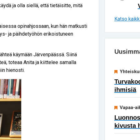
ydä ja olla siellä, että tietäisitte, mitä
Katso kaikki
aisessa opinahjossaan, kun hän matkusti
s- ja päihdetyöhön erikoistuneen
Uusimmat
a lähteä käymään Järvenpäässä. Siinä
teä, toteaa Anita ja kiittelee samalla
iin hienosti.
Yhteisku
Turvakod
ihmisiä
Vapaa-ai
Luonnoss
kivusta 