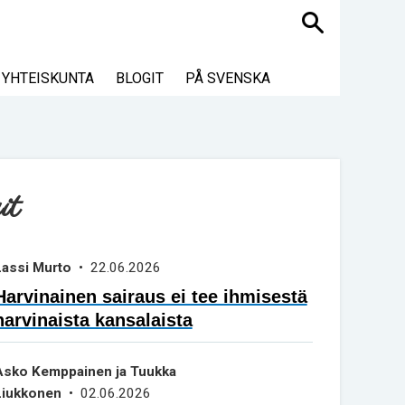
Haku
YHTEISKUNTA
BLOGIT
PÅ SVENSKA
it
Lassi Murto
• 22.06.2026
Harvinainen sairaus ei tee ihmisestä
harvinaista kansalaista
Asko Kemppainen ja Tuukka
Liukkonen
• 02.06.2026