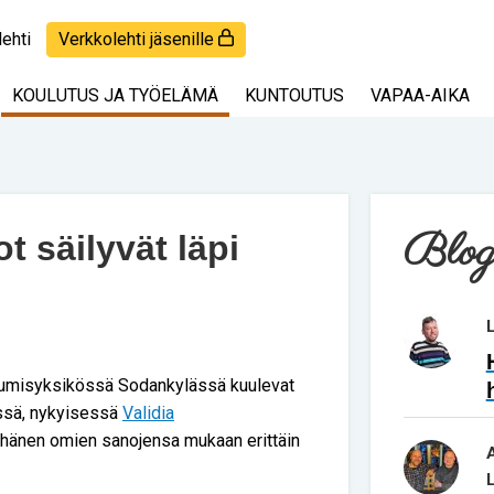
lehti
Verkkolehti jäsenille
KOULUTUS JA TYÖELÄMÄ
KUNTOUTUS
VAPAA-AIKA
Blog
t säilyvät läpi
tumisyksikössä Sodankylässä kuulevat
ässä, nykyisessä
Validia
 hänen omien sanojensa mukaan erittäin