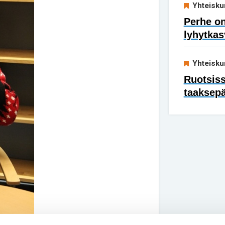
Yhteisku
Perhe on
lyhytkas
Yhteisku
Ruotsis
taaksep