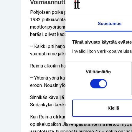
Voimaannuttavaa opiskelua
Pohjoisen poika päätyi opiskelemaan Järvenpääh
1982 putkiasentajalinjalla opiskellut Reima oli pa
Suostumus
moottoripyöräonnettomuuteen. Hän oli kuukauden aj
heräsi, olivat kadonneet niin luku- kuin kirjoitustait
Tämä sivusto käyttää eväste
– Kaikki piti harjoitella alusta, kävelykin. Sairaal
Invalidiliiton verkkopalvelui
voimistimme jalkojani. Lääkäri sanoi minulle: ”Käve
Suostumuksen
Reima alkoikin harjoitella sinnikkäästi kävelyä.
Välttämätön
valinta
– Yhtenä yönä katsoin sängystä maailmaa ja keppej
eroon. Nousin ylös ja kävelin yksin sänkyäni ympär
Sinnikäs kävelijä Reima on vieläkin. Hän kävelee 
Sodankylän keskustaan jopa 2–3 kertaa päivässä.
Kiellä
Kun Reima oli kuntoutunut tarpeeksi, hänen isosisk
opiskelupaikan Järvenpäästä. Reima kertoo myö
asuntolasta, huoneesta numero 47 – sekin on viel