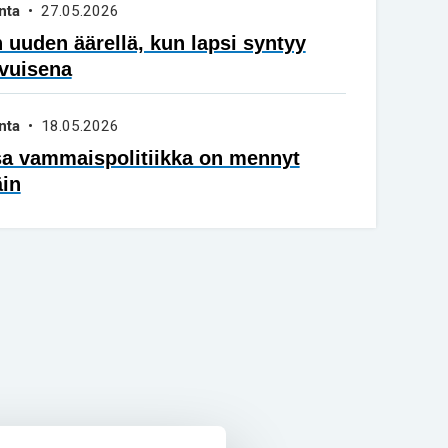
nta
• 27.05.2026
 uuden äärellä, kun lapsi syntyy
vuisena
nta
• 18.05.2026
sa vammaispolitiikka on mennyt
äin