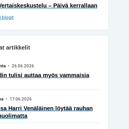
Vertaiskeskustelu – Päivä kerrallaan
 blogit
 artikkelit
nta
• 26.06.2026
in tulisi auttaa myös vammaisia
ka
• 17.06.2026
a Harri Venäläinen löytää rauhan
huolimatta