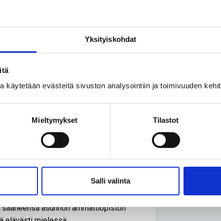
än monien tapahtumien kautta. Vuonna
rikymppinen nuori mies, kun hän joutui
Yksityiskohdat
an tajuttomana, ja kun hän lopulta
o.
itä
assa teimme kävelyharjoittelua ja
ssa käytetään evästeitä sivuston analysointiin ja toimivuuden keh
let, jos sinulla on omaa tahtoa”.
Mieltymykset
Tilastot
äni ja päätin, että noista pitää päästää
i.
kodistaan noin 3 kilometrin päähän
Salli valinta
onsa järjesti hänelle kiinteistöhoidon
s saaneensa asunnon ammattiopiston
ä elävästi mielessä.