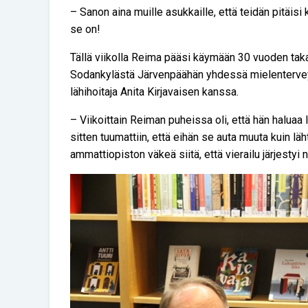
– Sanon aina muille asukkaille, että teidän pitäisi kä
se on!
Tällä viikolla Reima pääsi käymään 30 vuoden tak
Sodankylästä Järvenpäähän yhdessä mielentervey
lähihoitaja Anita Kirjavaisen kanssa.
– Viikoittain Reiman puheissa oli, että hän halua
sitten tuumattiin, että eihän se auta muuta kuin läh
ammattiopiston väkeä siitä, että vierailu järjestyi n