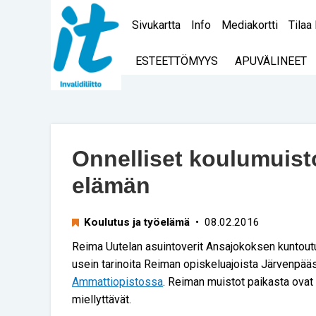
Sivukartta
Info
Mediakortti
Tilaa 
ESTEETTÖMYYS
APUVÄLINEET
Onnelliset koulumuisto
elämän
Koulutus ja työelämä
• 08.02.2016
Reima Uutelan asuintoverit Ansajokoksen kuntou
usein tarinoita Reiman opiskeluajoista Järvenpä
Ammattiopistossa
. Reiman muistot paikasta ovat
miellyttävät.