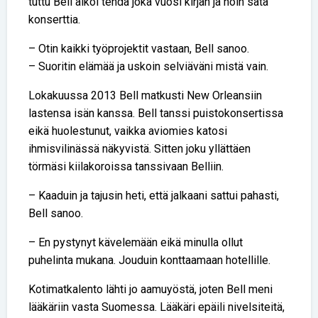
tuttu Bell alkoi tehdä joka vuosi kirjan ja noin sata
konserttia.
– Otin kaikki työprojektit vastaan, Bell sanoo.
– Suoritin elämää ja uskoin selviäväni mistä vain.
Lokakuussa 2013 Bell matkusti New Orleansiin
lastensa isän kanssa. Bell tanssi puistokonsertissa
eikä huolestunut, vaikka aviomies katosi
ihmisvilinässä näkyvistä. Sitten joku yllättäen
törmäsi kiilakoroissa tanssivaan Belliin.
– Kaaduin ja tajusin heti, että jalkaani sattui pahasti,
Bell sanoo.
– En pystynyt kävelemään eikä minulla ollut
puhelinta mukana. Jouduin konttaamaan hotellille.
Kotimatkalento lähti jo aamuyöstä, joten Bell meni
lääkäriin vasta Suomessa. Lääkäri epäili nivelsiteitä,