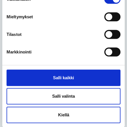
Espoossa. Puolisonsa Jari Kettusen Bell tapasi
valinta
viime vuonna.
Mieltymykset
Niina Bellin kirjoittama
Anna Tassu
on kolmas
Invalidiliiton tuottama puuhakirja. Kirjasta otettiin
suomeksi ja ruotsiksi yhteensä 17 000 kappaleen
Tilastot
painos, ja sen kuvituksesta, tehtävistä ja graafisesta
suunnittelusta vastaavat
Ilona Sundell
ja
Raine
Markkinointi
Vasquez
.
Kirjan tuotto suunnataan Invalidiliiton kotimaiseen
vammaistyöhön ja perhetoimintaan.
Salli kaikki
– Anna Tassun hahmo sopi
varainhankintakampanjaamme täydellisesti,
Salli valinta
Invalidiliiton varainhankinnan suunnittelija ja kirjan
toimittajana toiminut
Elina Lakso
sanoo.
Kiellä
Anna Tassu
on maaliskuun loppuun asti Invalidiliiton
puhelinmyynnin ykköstuote, ja sitä markkinoidaan