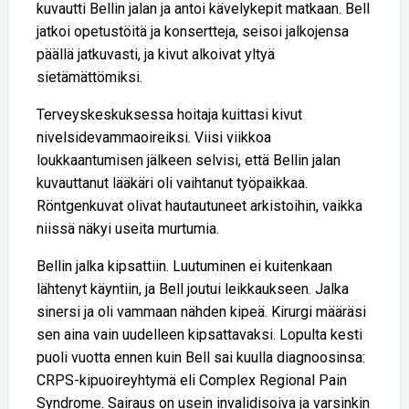
kuvautti Bellin jalan ja antoi kävelykepit matkaan. Bell
jatkoi opetustöitä ja konsertteja, seisoi jalkojensa
päällä jatkuvasti, ja kivut alkoivat yltyä
sietämättömiksi.
Terveyskeskuksessa hoitaja kuittasi kivut
nivelsidevammaoireiksi. Viisi viikkoa
loukkaantumisen jälkeen selvisi, että Bellin jalan
kuvauttanut lääkäri oli vaihtanut työpaikkaa.
Röntgenkuvat olivat hautautuneet arkistoihin, vaikka
niissä näkyi useita murtumia.
Bellin jalka kipsattiin. Luutuminen ei kuitenkaan
lähtenyt käyntiin, ja Bell joutui leikkaukseen. Jalka
sinersi ja oli vammaan nähden kipeä. Kirurgi määräsi
sen aina vain uudelleen kipsattavaksi. Lopulta kesti
puoli vuotta ennen kuin Bell sai kuulla diagnoosinsa:
CRPS-kipuoireyhtymä eli Complex Regional Pain
Syndrome. Sairaus on usein invalidisoiva ja varsinkin