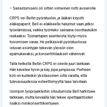
– Sairastumiseni oli sitten viimeinen niitti avioerolle.
CRPS vei Bellin pyörätuoliin, ja lääkäri kirjoitti
eläkepaperit. Bell ei eläkkeelle halunnut vaan jatkoi
työelämässä, vaikka työnteko sairaana osoittautuikin
raskaaksi. Työnantajien asenteista löytyi myös
toivomisen varaa. He pelkäsivät pyörätuolissa
istuvan esiintyjän tekevän yleisön olon
epämukavaksi, ja konserttitilaukset vähenivät.
Tällä hetkellä Bellin CRPS ei oireile juuri lainkaan.
Hän kävelee hyvin ja käy jopa jumpassa. Perheen
koti on kuitenkin yksitasoinen siltä varalta, että
tulevaisuudessa esteettömyyttä taas tarvitaan.
Isompiin työprojekteihin sitoutumista Bell harkitsee
tarkkaan, mutta keväällä hän tekee opettajantöiden
lisäksi minikonserttikiertueen.