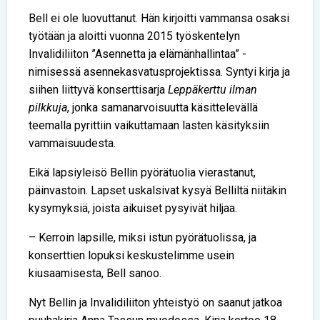
Bell ei ole luovuttanut. Hän kirjoitti vammansa osaksi
työtään ja aloitti vuonna 2015 työskentelyn
Invalidiliiton ”Asennetta ja elämänhallintaa” -
nimisessä asennekasvatusprojektissa. Syntyi kirja ja
siihen liittyvä konserttisarja
Leppäkerttu ilman
pilkkuja
, jonka samanarvoisuutta käsittelevällä
teemalla pyrittiin vaikuttamaan lasten käsityksiin
vammaisuudesta.
Eikä lapsiyleisö Bellin pyörätuolia vierastanut,
päinvastoin. Lapset uskalsivat kysyä Belliltä niitäkin
kysymyksiä, joista aikuiset pysyivät hiljaa.
– Kerroin lapsille, miksi istun pyörätuolissa, ja
konserttien lopuksi keskustelimme usein
kiusaamisesta, Bell sanoo.
Nyt Bellin ja Invalidiliiton yhteistyö on saanut jatkoa