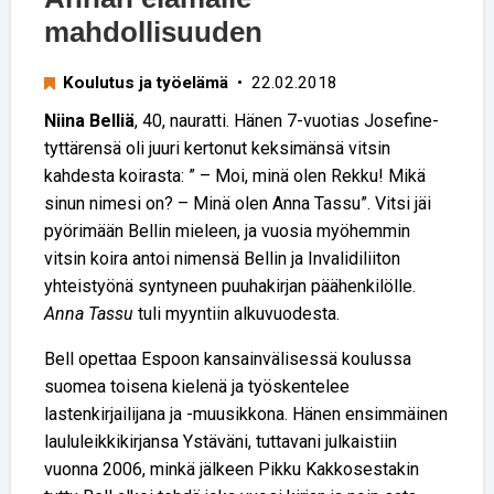
mahdollisuuden
Koulutus ja työelämä
• 22.02.2018
Niina Belliä
, 40, nauratti. Hänen 7-vuotias Josefine-
tyttärensä oli juuri kertonut keksimänsä vitsin
kahdesta koirasta: ” – Moi, minä olen Rekku! Mikä
sinun nimesi on? – Minä olen Anna Tassu”. Vitsi jäi
pyörimään Bellin mieleen, ja vuosia myöhemmin
vitsin koira antoi nimensä Bellin ja Invalidiliiton
yhteistyönä syntyneen puuhakirjan päähenkilölle.
Anna Tassu
tuli myyntiin alkuvuodesta.
Bell opettaa Espoon kansainvälisessä koulussa
suomea toisena kielenä ja työskentelee
lastenkirjailijana ja -muusikkona. Hänen ensimmäinen
laululeikkikirjansa Ystäväni, tuttavani julkaistiin
vuonna 2006, minkä jälkeen Pikku Kakkosestakin