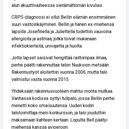
alun akuuttivaiheessa sietämättömän kivulias.
CRPS-diagnoosi ei ollut Bellin elämän ensimmäinen
suuri vastoinkäyminen. Bellin ja hänen ex-miehensä
lapsilla Josefinella ja Juliettella todettiin vauvoina
allergioita ja astmaa, jotka toivat mukanaan
infektiokierteitä, univajetta ja huolta.
Jotta lapset saisivat hengittää raittiimpaa ilmaa,
perhe päätti rakennuttaa talon Nuuksion metsään.
Rakennustyöt aloitettiin vuonna 2006, mutta talo
valmistui vasta vuonna 2015.
Yhdeksään rakennusvuoteen mahtui monta mutkaa.
Vanhassa kodissa syttyi tulipalo, jossa Bellin perhe
menetti koko omaisuutensa. Uuden kodin
talotoimittaja meni konkurssiin, ja talo jouduttiin
maksamaan kahteen kertaan. Lopulta Bell päätyi
miehensä kanssa avioeroon.