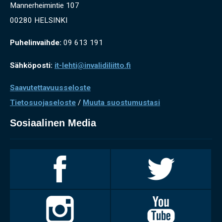
Mannerheimintie 107
00280 HELSINKI
Puhelinvaihde:
09 613 191
Sähköposti:
it-lehti@invalidiliitto.fi
Saavutettavuusseloste
Tietosuojaseloste
/
Muuta suostumustasi
Sosiaalinen Media
Invalidiliitto
Invalidiliitto
Facebookissa
Twitterissä
Invalidiliitto
Invalidiliitto
Instagramissa
Youtubessa