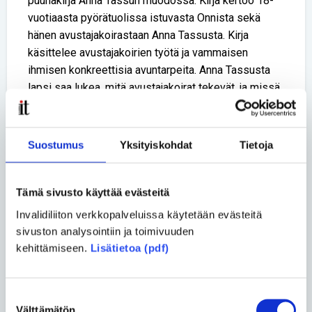
puuhakirja Anna Tassun muodossa. Kirja kertoo 18-
vuotiaasta pyörätuolissa istuvasta Onnista sekä
hänen avustajakoirastaan Anna Tassusta. Kirja
käsittelee avustajakoirien työtä ja vammaisen
ihmisen konkreettisia avuntarpeita. Anna Tassusta
lapsi saa lukea, mitä avustajakoirat tekevät, ja missä
kaikkialla ne ovat mukana.
– Tiedostan kaikessa sen, että sairauteni on etenevä
Suostumus
Yksityiskohdat
Tietoja
ja parantumaton, Bell sanoo.
– Mutta en elä pelkkää diagnoosia, vaan annan
Tämä sivusto käyttää evästeitä
elämälle mahdollisuuden. Keholla on ihmeellinen
kyky parantua, vielä vähän aikaa sitten istuin
Invalidiliiton verkkopalveluissa käytetään evästeitä
pyörätuolissa avustajien varassa. Ja toisaalta tiedän
sivuston analysointiin ja toimivuuden
kehittämiseen.
Lisätietoa (pdf)
nyt, että pyörätuolillakin pärjää.
Bell tuntee suunnatonta kiitollisuutta elämästään,
johon kuuluu kuusihenkinen uusperhe ja rivitalokoti
Suostumuksen
Välttämätön