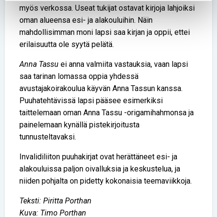
myös verkossa. Useat tukijat ostavat kirjoja lahjoiksi
oman alueensa esi- ja alakouluihin. Näin
mahdollisimman moni lapsi saa kirjan ja oppii, ettei
erilaisuutta ole syytä pelätä.
Anna Tassu
ei anna valmiita vastauksia, vaan lapsi
saa tarinan lomassa oppia yhdessä
avustajakoirakoulua käyvän Anna Tassun kanssa.
Puuhatehtävissä lapsi pääsee esimerkiksi
taittelemaan oman Anna Tassu -origamihahmonsa ja
painelemaan kynällä pistekirjoitusta
tunnusteltavaksi.
Invalidiliiton puuhakirjat ovat herättäneet esi- ja
alakouluissa paljon oivalluksia ja keskustelua, ja
niiden pohjalta on pidetty kokonaisia teemaviikkoja.
Teksti: Piritta Porthan
Kuva: Timo Porthan