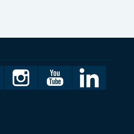
Invalidiliitto
Invalidiliitto
LinkedIn
Instagramissa
Youtubessa