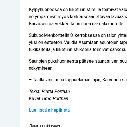
Kylpyhuoneessa on liiketunnistimilla toimivat valot
ne ympäröivät myös korkeussäädettävää lavuaari
Karvosen parvekkeelta on upea näköala merelle.
Sukupolvienkorttelin 8. kerroksessa on talon yhte
yksi on esteetön. Validia Asumisen asuntojen ta
tukikaiteita ja liiketunnistuksella toimivat sähkösu
Saunojen pukuhuoneesta pääsee saunasiiven suurel
näkymineen.
– Täällä voin asua loppuelämäni ajan, Karvonen sa
Teksti Piritta Porthan
Kuvat Timo Porthan
Lue lisää aihepiiristä
Jaa uutinen