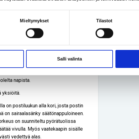
itysjoukon lisäksi Aalto-yliopisto,
A, Ympäristöministeriö ja Helsingin
ät tänne asumaan.
Mieltymykset
Tilastot
an esteettömäksi. Huonekalut ovat
isiaan. Yhteistiloissa pääsee liikkumaan
n ympäri kulkee esteetön reitti lyhyttä
ssa.
Salli valinta
ään käytävään. Validia Asumisen
n reunoilta löytyy tukikaiteita ja istuimia.
lelta napista.
 yksiöitä.
 on postiluukun alla kori, josta postin
ynä on sairaalasänky säätönappuloineen.
orkeus on suunniteltu pyörätuolissa
säätää vivulla. Myös vaatekaapin sisälle
västi vedettyä alas.