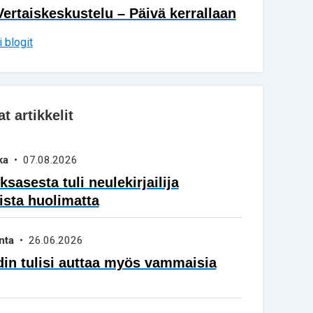
Vertaiskeskustelu – Päivä kerrallaan
 blogit
 artikkelit
ka
• 07.08.2026
sasesta tuli neulekirjailija
ista huolimatta
nta
• 26.06.2026
in tulisi auttaa myös vammaisia