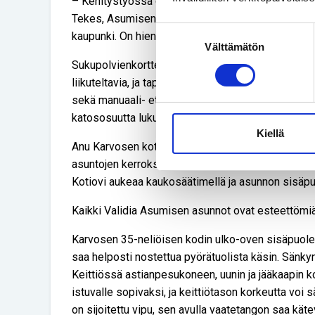
– Kehitystyössä ovat olleet mukana monialaisen yr
Tekes, Asumisen rahoitus- ja kehittämiskeskus AR
Suostumuksen
kaupunki. On hienoa, että myös vammaiset pääsiv
Välttämätön
valinta
Sukupolvienkortteli on suunniteltu mahdollisimm
liikuteltavia, ja tapahtumissa asukkaat auttavat to
sekä manuaali- että sähköpyörätuolilla, ja kortteli
katososuutta lukuun ottamatta kokonaan sisätiloi
Kiellä
Anu Karvosen kotikerroksessa hissi avautuu leve
asuntojen kerroksissa käytävät ovat tilavia, ja niide
Kotiovi aukeaa kaukosäätimellä ja asunnon sisäpuo
Kaikki Validia Asumisen asunnot ovat esteettömiä
Karvosen 35-neliöisen kodin ulko-oven sisäpuolella
saa helposti nostettua pyörätuolista käsin. Sänk
Keittiössä astianpesukoneen, uunin ja jääkaapin k
istuvalle sopivaksi, ja keittiötason korkeutta voi 
on sijoitettu vipu, sen avulla vaatetangon saa käte