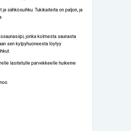
 ja sähkösuihku. Tukikaiteita on paljon, ja
a
issaunasiipi, jonka kolmesta saunasta
paan sen kylpyhuoneesta löytyy
ihkut.
le lasitetulle parvekkeelle huikeine
noo.