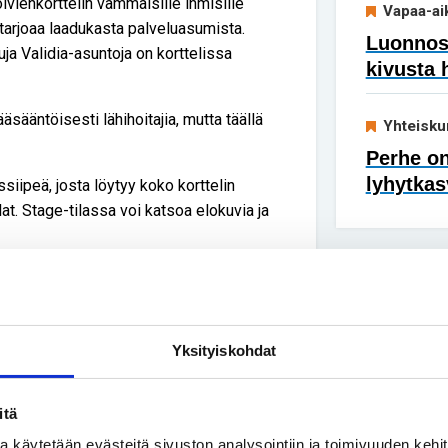
lvienkorttelin vammaisille ihmisille
Vapaa-ai
 tarjoaa laadukasta palveluasumista.
Luonnoss
ja Validia-asuntoja on korttelissa
kivusta 
äsääntöisesti lähihoitajia, mutta täällä
Yhteisku
Perhe on
lyhytkas
siipeä, josta löytyy koko korttelin
at. Stage-tilassa voi katsoa elokuvia ja
a käytössä yhdessäoloon.
sta asumista ennen kaikkea
ä- ja elämänvaiheista samaan yhteisöön.
Yksityiskohdat
Jätkäsaaren Validia-asuntojen
itä
ssa käytetään evästeitä sivuston analysointiin ja toimivuuden keh