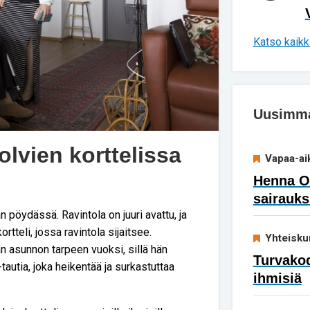
Katso kaikki
Uusimmat
olvien korttelissa
Vapaa-ai
Henna Ok
sairauks
n pöydässä. Ravintola on juuri avattu, ja
teli, jossa ravintola sijaitsee.
Yhteisku
n asunnon tarpeen vuoksi, sillä hän
Turvakod
tautia, joka heikentää ja surkastuttaa
ihmisiä