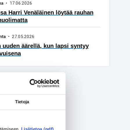
ka
• 17.06.2026
a Harri Venäläinen löytää rauhan
huolimatta
nta
• 27.05.2026
 uuden äärellä, kun lapsi syntyy
vuisena
Tietoja
ittämiseen.
Lisätietoa (pdf)