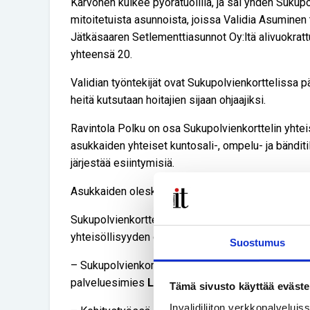
Karvonen kulkee pyörätuolilla, ja sai yhden Sukupo
mitoitetuista asunnoista, joissa Validia Asuminen
Jätkäsaaren Setlementtiasunnot Oy:ltä alivuokrattu
yhteensä 20.
Validian työntekijät ovat Sukupolvienkorttelissa pä
heitä kutsutaan hoitajien sijaan ohjaajiksi.
Ravintola Polku on osa Sukupolvienkorttelin yhteis
asukkaiden yhteiset kuntosali-, ompelu- ja bänditil
järjestää esiintymisiä.
Asukkaiden oleskelutila keittiöineen on vapaass
Sukupolvienkortteli edustaa uudenlaista ja erilai
yhteisöllisyyden osalta. Se kokoaa ihmisiä eri ik
Suostumus
– Sukupolvienkorttelia suunniteltiin viisi vuotta, 
palveluesimies
Laura Tolkkinen
sanoo.
Tämä sivusto käyttää eväste
Invalidiliiton verkkopalvelui