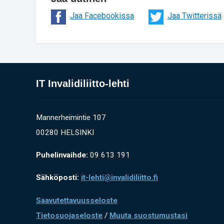
Jaa Facebookissa
Jaa Twitterissä
IT Invalidiliitto-lehti
Mannerheimintie 107
00280 HELSINKI
Puhelinvaihde:
09 613 191
Sähköposti:
it-lehti@invalidiliitto.fi
Saavutettavuusseloste
Tietosuojaseloste
/
Muuta suostumustasi