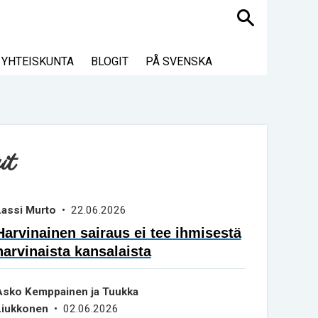
Haku
YHTEISKUNTA
BLOGIT
PÅ SVENSKA
it
Lassi Murto
• 22.06.2026
Harvinainen sairaus ei tee ihmisestä
harvinaista kansalaista
Asko Kemppainen ja Tuukka
Liukkonen
• 02.06.2026