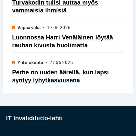
Turvakodin tulisi auttaa myös
vammaisia ihmisiä
Vapaa-aika
• 17.06.2026
Luonnossa Harri Venäläinen löytää
rauhan kivusta huolimatta
Yhteiskunta
• 27.05.2026
Perhe on uuden äärellä, kun lapsi
syntyy lyhytkasvuisena
IT Invalidiliitto-lehti