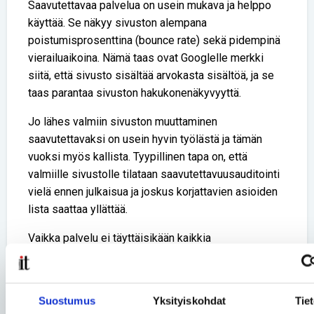
Saavutettavaa palvelua on usein mukava ja helppo
käyttää. Se näkyy sivuston alempana
poistumisprosenttina (bounce rate) sekä pidempinä
vierailuaikoina. Nämä taas ovat Googlelle merkki
siitä, että sivusto sisältää arvokasta sisältöä, ja se
taas parantaa sivuston hakukonenäkyvyyttä.
Jo lähes valmiin sivuston muuttaminen
saavutettavaksi on usein hyvin työlästä ja tämän
vuoksi myös kallista. Tyypillinen tapa on, että
valmiille sivustolle tilataan saavutettavuusauditointi
vielä ennen julkaisua ja joskus korjattavien asioiden
lista saattaa yllättää.
Vaikka palvelu ei täyttäisikään kaikkia
saavutettavuuden vaatimuksia, on onneksi paljon
asioita, joiden korjaaminen on verrattain helppoa.
Tällaisia toimenpiteitä ovat esimerkiksi
Suostumus
Yksityiskohdat
Tie
tekstivastineiden lisääminen kuville, värikontrastin