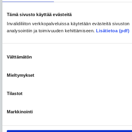
parantaminen ja otsikkorakenteen muuttaminen
loogiseen järjestykseen. Pienilläkin asioilla voi olla
Tämä sivusto käyttää evästeitä
suuri vaikutus. Suositeltavin ja myös
Invalidiliiton verkkopalveluissa käytetään evästeitä sivuston
kustannustehokkain tapa saavutettavan digitaalisen
analysointiin ja toimivuuden kehittämiseen.
Lisätietoa (pdf)
palvelun kehittämiseen on aina, että asiat otetaan
huomioon mahdollisimman varhaisessa vaiheessa.
Suostumuksen
Välttämätön
valinta
Mieltymykset
Tilastot
Markkinointi