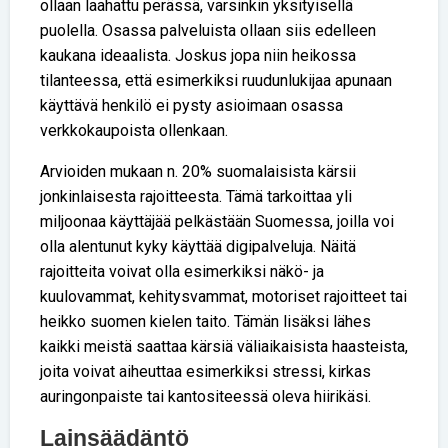
ollaan laahattu perässä, varsinkin yksityisellä
puolella. Osassa palveluista ollaan siis edelleen
kaukana ideaalista. Joskus jopa niin heikossa
tilanteessa, että esimerkiksi ruudunlukijaa apunaan
käyttävä henkilö ei pysty asioimaan osassa
verkkokaupoista ollenkaan.
Arvioiden mukaan n. 20% suomalaisista kärsii
jonkinlaisesta rajoitteesta. Tämä tarkoittaa yli
miljoonaa käyttäjää pelkästään Suomessa, joilla voi
olla alentunut kyky käyttää digipalveluja. Näitä
rajoitteita voivat olla esimerkiksi näkö- ja
kuulovammat, kehitysvammat, motoriset rajoitteet tai
heikko suomen kielen taito. Tämän lisäksi lähes
kaikki meistä saattaa kärsiä väliaikaisista haasteista,
joita voivat aiheuttaa esimerkiksi stressi, kirkas
auringonpaiste tai kantositeessä oleva hiirikäsi.
Lainsäädäntö