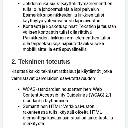
Johdonmukaisuus: Käyttöliittymäelementtien
tulisi olla johdonmukaisia läpi palvelun.
Esimerkiksi painikkeiden ja linkkien tulisi
käyttäytyä yhteneväisesti läpi sivuston.
Kontrasti ja kosketuspinnat: Tekstien ja taustan
välisen kontrastin tulisi olla riittävä.
Painikkeiden, linkkien y.m. elementtien tulisi
olla tarpeeksi isoja napautettavaksi sekä
mobiililaitteilla että apuvälineillä.
2. Tekninen toteutus
Käsittää kaikki tekniset ratkaisut ja käytännöt, jotka
varmistavat palveluiden saavutettavuuden:
WCAG-standardien noudattaminen: Web
Content Accessibility Guidelines (WCAG) 2.1-
standardin täyttäminen.
Semanttinen HTML: Verkkosivuston
rakenteessa tulisi käyttää oikeita HTML-
elementtejä kuvaamaan sisällön tarkoitusta ja
merkitystä.