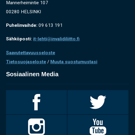
Mannerheimintie 107
00280 HELSINKI
Puhelinvaihde:
09 613 191
Sähköposti:
it-lehti@invalidiliitto.fi
Saavutettavuusseloste
Tietosuojaseloste
/
Muuta suostumustasi
Sosiaalinen Media
Invalidiliitto
Invalidiliitto
Facebookissa
Twitterissä
Invalidiliitto
Invalidiliitto
Instagramissa
Youtubessa