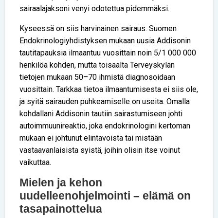
sairaalajaksoni venyi odotettua pidemmäksi.
Kyseessä on siis harvinainen sairaus. Suomen
Endokrinologiyhdistyksen mukaan uusia Addisonin
tautitapauksia ilmaantuu vuosittain noin 5/1 000 000
henkilöä kohden, mutta toisaalta Terveyskylän
tietojen mukaan 50–70 ihmistä diagnosoidaan
vuosittain. Tarkkaa tietoa ilmaantumisesta ei siis ole,
ja syitä sairauden puhkeamiselle on useita. Omalla
kohdallani Addisonin tautiin sairastumiseen johti
autoimmuunireaktio, joka endokrinologini kertoman
mukaan ei johtunut elintavoista tai mistään
vastaavanlaisista syistä, joihin olisin itse voinut
vaikuttaa.
Mielen ja kehon
uudelleenohjelmointi – elämä on
tasapainottelua