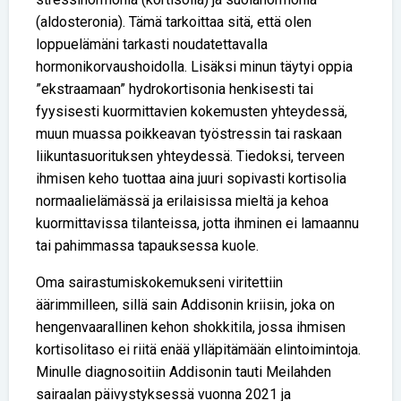
(aldosteronia). Tämä tarkoittaa sitä, että olen
loppuelämäni tarkasti noudatettavalla
hormonikorvaushoidolla. Lisäksi minun täytyi oppia
”ekstraamaan” hydrokortisonia henkisesti tai
fyysisesti kuormittavien kokemusten yhteydessä,
muun muassa poikkeavan työstressin tai raskaan
liikuntasuorituksen yhteydessä. Tiedoksi, terveen
ihmisen keho tuottaa aina juuri sopivasti kortisolia
normaalielämässä ja erilaisissa mieltä ja kehoa
kuormittavissa tilanteissa, jotta ihminen ei lamaannu
tai pahimmassa tapauksessa kuole.
Oma sairastumiskokemukseni viritettiin
äärimmilleen, sillä sain Addisonin kriisin, joka on
hengenvaarallinen kehon shokkitila, jossa ihmisen
kortisolitaso ei riitä enää ylläpitämään elintoimintoja.
Minulle diagnosoitiin Addisonin tauti Meilahden
sairaalan päivystyksessä vuonna 2021 ja