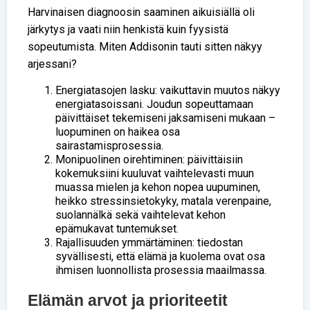
Harvinaisen diagnoosin saaminen aikuisiällä oli
järkytys ja vaati niin henkistä kuin fyysistä
sopeutumista. Miten Addisonin tauti sitten näkyy
arjessani?
Energiatasojen lasku: vaikuttavin muutos näkyy
energiatasoissani. Joudun sopeuttamaan
päivittäiset tekemiseni jaksamiseni mukaan –
luopuminen on haikea osa
sairastamisprosessia.
Monipuolinen oirehtiminen: päivittäisiin
kokemuksiini kuuluvat vaihtelevasti muun
muassa mielen ja kehon nopea uupuminen,
heikko stressinsietokyky, matala verenpaine,
suolannälkä sekä vaihtelevat kehon
epämukavat tuntemukset.
Rajallisuuden ymmärtäminen: tiedostan
syvällisesti, että elämä ja kuolema ovat osa
ihmisen luonnollista prosessia maailmassa.
Elämän arvot ja prioriteetit