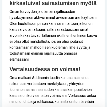
kirkastuivat sairastumisen myötä
Oman terveyden ja elämän rajallisuuden
hyväksyminen aktivoi minut arvioimaan ajankäyttöäni.
Olen huolellisempi sen kanssa, mitä teen ja kenen
kanssa vietän aikaani, sillä sairastuessani omat
arvoni kirkastuivat. Tällainen äkillinen henkinen kasvu
ei olisi ollut mahdollista, jos en olisi joutunut
kohtaamaan mahdollisen kuoleman läheisyyttä ja
todistamaan elämän rajallisuutta omassa
elämässäni.
Vertaisuudessa on voimaa!
Oma matkani Addisonin taudin kanssa sai minut
näkemään vertaistuen merkityksen; yhteyden
luominen saman sairauden kanssa kamppailevien
kanssa on korvaamaton voimavara. Vertaisuus antaa
minulle lohtua ja rohkaisua, kun niitä eniten tarvitsin.