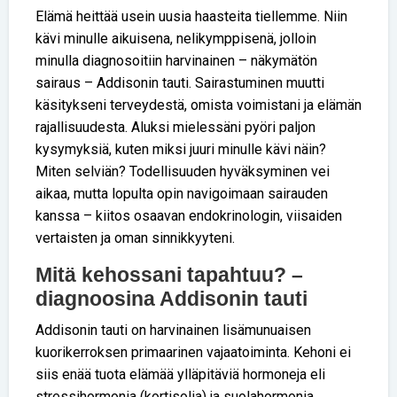
Elämä heittää usein uusia haasteita tiellemme. Niin
kävi minulle aikuisena, nelikymppisenä, jolloin
minulla diagnosoitiin harvinainen – näkymätön
sairaus – Addisonin tauti. Sairastuminen muutti
käsitykseni terveydestä, omista voimistani ja elämän
rajallisuudesta. Aluksi mielessäni pyöri paljon
kysymyksiä, kuten miksi juuri minulle kävi näin?
Miten selviän? Todellisuuden hyväksyminen vei
aikaa, mutta lopulta opin navigoimaan sairauden
kanssa – kiitos osaavan endokrinologin, viisaiden
vertaisten ja oman sinnikkyyteni.
Mitä kehossani tapahtuu? –
diagnoosina Addisonin tauti
Addisonin tauti on harvinainen lisämunuaisen
kuorikerroksen primaarinen vajaatoiminta. Kehoni ei
siis enää tuota elämää ylläpitäviä hormoneja eli
stressihormonia (kortisolia) ja suolahormonia