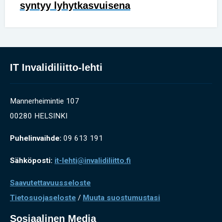
syntyy lyhytkasvuisena
IT Invalidiliitto-lehti
Mannerheimintie 107
00280 HELSINKI
Puhelinvaihde:
09 613 191
Sähköposti:
it-lehti@invalidiliitto.fi
Saavutettavuusseloste
Tietosuojaseloste
/
Muuta suostumustasi
Sosiaalinen Media