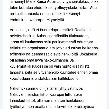
nimennyt Maria Kaisa Aulan selvityshenkilöksi, jonka
tulee koostaa ehdotuksia työllisyyskokeiluiksi. Aula
on kuullut asiasta eri tahoja sekä kerännyt
ehdotuksia webropol –kyselyllä.
Voi sanoa, että ei ihan helppo tehtävä. Osallistuin
selvityshenkilö Aulan järjestämään tilaisuuteen,
jossa oli kuultavana reilu parikymmentä edustajaa
erilaisista organisaatioista, jotka edustivat heikossa
työmarkkina-asemassa olevia henkilöitä. Jokaisella
oli asiaan oma hyvä näkökulmansa. Ja
kuulemistilaisuudessa oli vain murto-osa niistä
tahoista, joita selvityshenkilö kuuntelee ennen omaa
koostettaan ja ehdotuksiaan hallitukselle.
Näkemyksemme on (ja tähän yhtyivät myös
Näkövammaisten liitto, Kuurojen liitto sekä
Lihastautiliitto), että vammaisten henkilöiden
työllistymisen osalta ei ole tarvetta keksiä pyörää