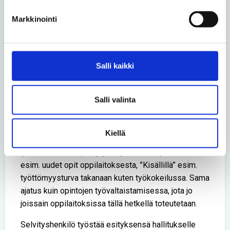
hyödyntämiseen vaan työnantajan tulee olla
Markkinointi
sitoutunut (kts. kohta 2). Työkokeilun ja
palkkatukijakson aikana työntekijällä sovitetaan
sosiaaliturva ja ansiotulot joustavasti ettei synny
tuloloukkua tai tilannetta ettei kannata työllistyä.
Salli kaikki
4. SANSSi-kortti mahdolliseksi vammaisen nuoren
kesätyöllistymisen tukemiseen (siis mahdollisuus
Salli valinta
SANSSIin ja palkkatukeen vaikka ei ole työtön
työnhakija, vammaisuus ja ikä perustana).
5. Yrittämiseen kannustaminen: Yrittämistä
Kiellä
suunnitteleva ”kisälliksi” toimivalle yrittäjälle
(kannustinloukut pois), yrittäjälle ei kuluja tästä, vaan
esim. uudet opit oppilaitoksesta, ”Kisällillä” esim.
työttömyysturva takanaan kuten työkokeilussa. Sama
ajatus kuin opintojen työvaltaistamisessa, jota jo
joissain oppilaitoksissa tällä hetkellä toteutetaan.
Selvityshenkilö työstää esityksensä hallitukselle