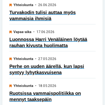
Yhteiskunta
• 26.06.2026
Turvakodin tulisi auttaa myös
vammaisia ihmisiä
Vapaa-aika
• 17.06.2026
Luonnossa Harri Venäläinen löytää
rauhan kivusta huolimatta
Yhteiskunta
• 27.05.2026
Perhe on uuden äärellä, kun lapsi
syntyy lyhytkasvuisena
Yhteiskunta
• 18.05.2026
Ruotsissa vammaispolitiikka on
mennyt taaksepäin