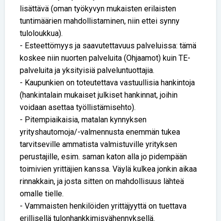
lisättävä (oman työkyvyn mukaisten erilaisten
tuntimäärien mahdollistaminen, niin ettei synny
tuloloukkua).
- Esteettömyys ja saavutettavuus palveluissa: tämä
koskee niin nuorten palveluita (Ohjaamot) kuin TE-
palveluita ja yksityisiä palveluntuottajia.
- Kaupunkien on toteutettava vastuullisia hankintoja
(hankintalain mukaiset julkiset hankinnat, joihin
voidaan asettaa työllistämisehto).
- Pitempiaikaisia, matalan kynnyksen
yrityshautomoja/-valmennusta enemmän tukea
tarvitseville ammatista valmistuville yrityksen
perustajille, esim. saman katon alla jo pidempään
toimivien yrittäjien kanssa. Väylä kulkea jonkin aikaa
rinnakkain, ja josta sitten on mahdollisuus lähteä
omalle tielle.
- Vammaisten henkilöiden yrittäjyyttä on tuettava
erillisellä tulonhankkimisvähennyksellä.