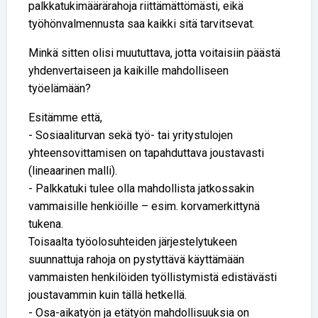
palkkatukimäärärahoja riittämättömästi, eikä
työhönvalmennusta saa kaikki sitä tarvitsevat.
Minkä sitten olisi muututtava, jotta voitaisiin päästä
yhdenvertaiseen ja kaikille mahdolliseen
työelämään?
Esitämme että,
- Sosiaaliturvan sekä työ- tai yritystulojen
yhteensovittamisen on tapahduttava joustavasti
(lineaarinen malli).
- Palkkatuki tulee olla mahdollista jatkossakin
vammaisille henkiöille – esim. korvamerkittynä
tukena.
Toisaalta työolosuhteiden järjestelytukeen
suunnattuja rahoja on pystyttävä käyttämään
vammaisten henkilöiden työllistymistä edistävästi
joustavammin kuin tällä hetkellä.
- Osa-aikatyön ja etätyön mahdollisuuksia on