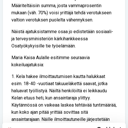
Määriteltäisiin summa, josta vammaprosentin
mukaan (väh. 70%) voisi yrittäjä tehdä verotukseen
valtion verotuksen puolelta vähennyksen.
Näistä ajatuksistamme osaa jo edistetään sosiaali-
ja terveysministeriön kärkihankkeessa
Osatyökykyisille tie työelämään.
Maria Kaisa Aulalle esitimme seuraavia
kokeiluajatuksia:
1. Kela hakee ilmoittautumisen kautta halukkaat
esim. 18-40 -vuotiaat takuueläkettä saavat, jotka
haluavat työllistyä. Näiltä henkilöiltä ei leikkaudu
Kelan etuus heti, kun ansaintaraja ylittyy.
Käytännössä on vaikeaa laskea tehtävää tuntimäärää,
kun koko ajan pitää yrittää sovittaa sitä
ansaintarajaan. Näille ilmoittautuneille järjestetään
myös tarvittava tuki työllistymiseen