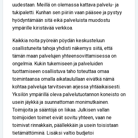
uudestaan. Meillä on olemassa kattava palvelu- ja
tukipaletti. Kunhan sen piiriin vaan pääsee ja pystyy
hyödyntämään sitä eikä palveluista muodostu
ympärille kiristävää verkkoa.
Kaikkia noita pyöreän pöydän keskusteluun
osallistuneita tahoja yhdisti näkemys siitä, että
tämän maan palvelujen yhteensovittamisessa on
ongelmia. Kukin tukemiseen ja palveluiden
tuottamiseen osallistuva taho toteuttaa omaa
toimintaansa omalla aikataulullaan eivätkä nämä
kohtaa palveluja tarvitsevan arjessa yhtäaikaisesti.
Yksilön ympärillä oleva palvelutuotannon koneisto on
usein jäykkä ja suunnattoman monimutkainen.
Toimijoita ja sääntöjä on liikaa. Julkisen vallan
toimijoiden toimet eivät sovitu yhteen, vaan ne
toimivat rinnakkain, päällekkäin ja usein toisistaan
tietämättöminä. Lisäksi valtio budjetoi