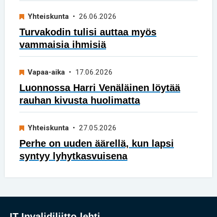
Yhteiskunta
• 26.06.2026
Turvakodin tulisi auttaa myös
vammaisia ihmisiä
Vapaa-aika
• 17.06.2026
Luonnossa Harri Venäläinen löytää
rauhan kivusta huolimatta
Yhteiskunta
• 27.05.2026
Perhe on uuden äärellä, kun lapsi
syntyy lyhytkasvuisena
IT Invalidiliitto-lehti