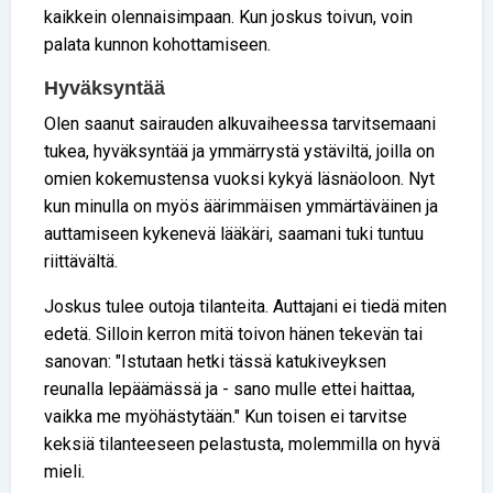
kaikkein olennaisimpaan. Kun joskus toivun, voin
palata kunnon kohottamiseen.
Hyväksyntää
Olen saanut sairauden alkuvaiheessa tarvitsemaani
tukea, hyväksyntää ja ymmärrystä ystäviltä, joilla on
omien kokemustensa vuoksi kykyä läsnäoloon. Nyt
kun minulla on myös äärimmäisen ymmärtäväinen ja
auttamiseen kykenevä lääkäri, saamani tuki tuntuu
riittävältä.
Joskus tulee outoja tilanteita. Auttajani ei tiedä miten
edetä. Silloin kerron mitä toivon hänen tekevän tai
sanovan: "Istutaan hetki tässä katukiveyksen
reunalla lepäämässä ja - sano mulle ettei haittaa,
vaikka me myöhästytään." Kun toisen ei tarvitse
keksiä tilanteeseen pelastusta, molemmilla on hyvä
mieli.