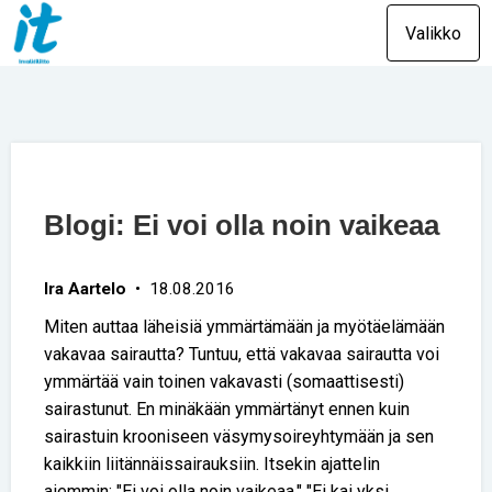
Valikko
Blogi: Ei voi olla noin vaikeaa
Ira Aartelo
• 18.08.2016
Miten auttaa läheisiä ymmärtämään ja myötäelämään
vakavaa sairautta? Tuntuu, että vakavaa sairautta voi
ymmärtää vain toinen vakavasti (somaattisesti)
sairastunut. En minäkään ymmärtänyt ennen kuin
sairastuin krooniseen väsymysoireyhtymään ja sen
kaikkiin liitännäissairauksiin. Itsekin ajattelin
aiemmin: "Ei voi olla noin vaikeaa." "Ei kai yksi