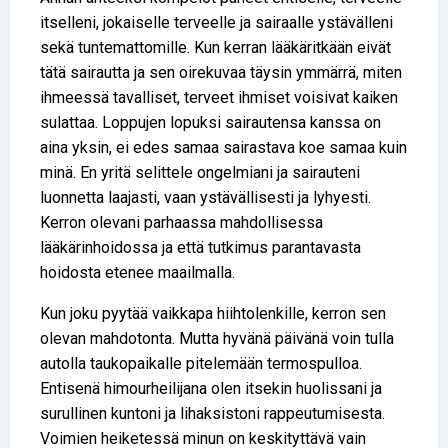
itselleni, jokaiselle terveelle ja sairaalle ystävälleni
sekä tuntemattomille. Kun kerran lääkäritkään eivät
tätä sairautta ja sen oirekuvaa täysin ymmärrä, miten
ihmeessä tavalliset, terveet ihmiset voisivat kaiken
sulattaa. Loppujen lopuksi sairautensa kanssa on
aina yksin, ei edes samaa sairastava koe samaa kuin
minä. En yritä selittele ongelmiani ja sairauteni
luonnetta laajasti, vaan ystävällisesti ja lyhyesti.
Kerron olevani parhaassa mahdollisessa
lääkärinhoidossa ja että tutkimus parantavasta
hoidosta etenee maailmalla.
Kun joku pyytää vaikkapa hiihtolenkille, kerron sen
olevan mahdotonta. Mutta hyvänä päivänä voin tulla
autolla taukopaikalle pitelemään termospulloa.
Entisenä himourheilijana olen itsekin huolissani ja
surullinen kuntoni ja lihaksistoni rappeutumisesta.
Voimien heiketessä minun on keskityttävä vain