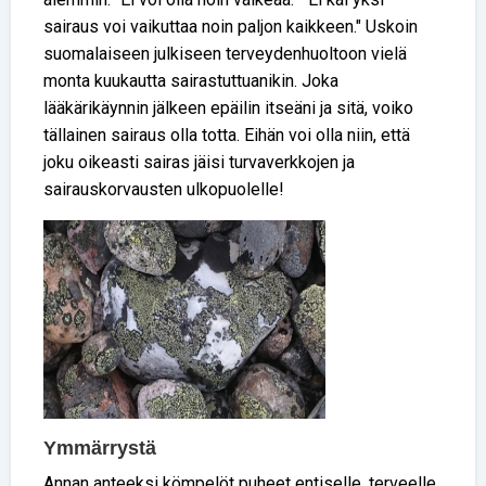
sairaus voi vaikuttaa noin paljon kaikkeen." Uskoin
suomalaiseen julkiseen terveydenhuoltoon vielä
monta kuukautta sairastuttuanikin. Joka
lääkärikäynnin jälkeen epäilin itseäni ja sitä, voiko
tällainen sairaus olla totta. Eihän voi olla niin, että
joku oikeasti sairas jäisi turvaverkkojen ja
sairauskorvausten ulkopuolelle!
Ymmärrystä
Annan anteeksi kömpelöt puheet entiselle, terveelle