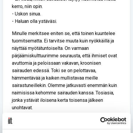
kerro, niin opin.
- Uskon sinua.
- Haluan olla ystäväsi.
Minulle merkitsee eniten se, että toinen kuuntelee
tuomitsematta. Ei tarvitse muuta kuin nyökkäillä ja
näyttää myötätuntoiselta. On varmaan
pärjäämiskulttuurimme seurausta, että ihmiset ovat
avuttomia ja peloissaan vakavan, kroonisen
sairauden edessä. Toki se on pelottavaa,
hämmentävää ja kaiken mullistavaa meille
sairastuneillekin. Olemme jatkuvasti enemmän kuin
naimisissa kehomme sairauden kanssa. Tosiasia,
jonka ystävät iloisena kerta toisensa jälkeen
unohtavat.
Se, ettei joku usko minussa jylläävään sairauteen, on
hänen rajoittunut mutta vapaavalintainen