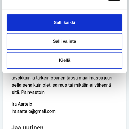
Vertaisuutta
Salli kaikki
Täällä me vertaiset olemme netissä sinua varten:
ymmärtämässä, tukemassa ja kuuntelemassa.
Salli valinta
Toivon sydämestäni, että ystäväsi haluavat olla
kanssasi sinun ehdoillasi Silloin he kuuntelevat, kun
sanot suoraan, mitä heiltä toivot.
Kiellä
Sinä et ole sairautesi, vain kehosi on sairas. Olet
arvokkain ja tärkein osanen tässä maailmassa juuri
sellaisena kuin olet, sairaus tai mikään ei vähennä
sitä. Päinvastoin.
Ira Aartelo
ira.aartelo@gmail.com
Jaa uutinen