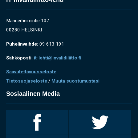
Mannerheimintie 107
00280 HELSINKI
Puhelinvaihde:
09 613 191
Sähköposti:
it-lehti@invalidiliitto.fi
Saavutettavuusseloste
Tietosuojaseloste
/
Muuta suostumustasi
Sosiaalinen Media
Invalidiliitto
Invalidiliitto
Facebookissa
Twitterissä