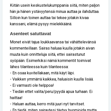
Kiitän usein keskustelukumppania siitä, miten paljon
hän ja hänen ystävyytensä minua auttaa ja ilahduttaa.
Silloin kun toinen auttaa tai tekee jotakin kivaa
kanssani, elämä pysyy mielekkäänä.
Asenteet satuttavat
Monet eivät tajua loukkaavansa tai vähättelevänsä
kommenteillaan. Sairas haluaa kuulla jotakin aivan
muuta kuin onnitteluja siitä, ettei sairastunut
syöpään. Esimerkiksi nämä kommentit toimivat
lähes tilanteessa kuin tilanteessa:
- En osaa kuvitellakaan, mitä käyt läpi.
- Vaikken ymmärrä kaikkea, haluaisin kuulla lisää.
- Ei varmasti ole helppoa!
- Tiedän ettet valita/peru/pyydä apua turhaan. Ei
haittaa!
- Haluan auttaa, kerro mitä juuri nyt tarvitset.
- En tiedä, miten sairautesi täytyy huomioida mutta