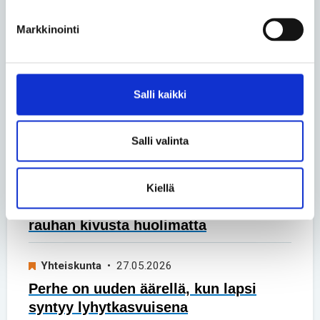
Vapaa-aika
• 07.08.2026
Markkinointi
Henna Oksasesta tuli neulekirjailija
sairauksista huolimatta
Salli kaikki
Yhteiskunta
• 26.06.2026
Turvakodin tulisi auttaa myös
Salli valinta
vammaisia ihmisiä
Vapaa-aika
• 17.06.2026
Kiellä
Luonnossa Harri Venäläinen löytää
rauhan kivusta huolimatta
Yhteiskunta
• 27.05.2026
Perhe on uuden äärellä, kun lapsi
syntyy lyhytkasvuisena