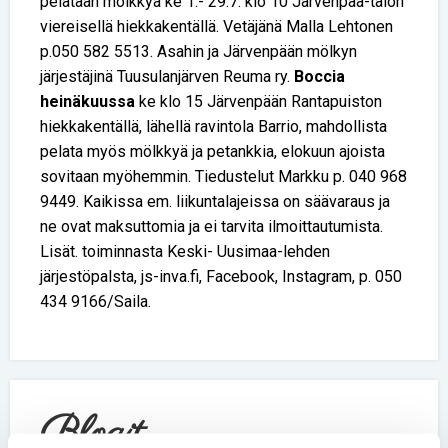
pelataan mölkkyä ke 1.- 29.7. klo 10 Järvenpää-talon
viereisellä hiekkakentällä. Vetäjänä Malla Lehtonen
p.050 582 5513. Asahin ja Järvenpään mölkyn
järjestäjinä Tuusulanjärven Reuma ry.
Boccia
heinäkuussa
ke klo 15 Järvenpään Rantapuiston
hiekkakentällä, lähellä ravintola Barrio, mahdollista
pelata myös mölkkyä ja petankkia, elokuun ajoista
sovitaan myöhemmin. Tiedustelut Markku p. 040 968
9449. Kaikissa em. liikuntalajeissa on säävaraus ja
ne ovat maksuttomia ja ei tarvita ilmoittautumista.
Lisät. toiminnasta Keski- Uusimaa-lehden
järjestöpalsta, js-inva.fi, Facebook, Instagram, p. 050
434 9166/Saila.
Blogit