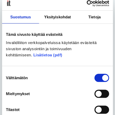
Lassi Murto
• 22.06.2026
Suostumus
Yksityiskohdat
Tietoja
Harvinainen sairaus ei tee
ihmisestä harvinaista
kansalaista
Tämä sivusto käyttää evästeitä
Invalidiliiton verkkopalveluissa käytetään evästeitä
sivuston analysointiin ja toimivuuden
Asko Kemppainen ja Tuukka
kehittämiseen.
Lisätietoa (pdf)
Liukkonen
• 02.06.2026
Vertaiskeskustelu – Päivä
kerrallaan
Suostumuksen
Välttämätön
valinta
Katso kaikki blogit
Mieltymykset
Uusimmat artikkelit
Tilastot