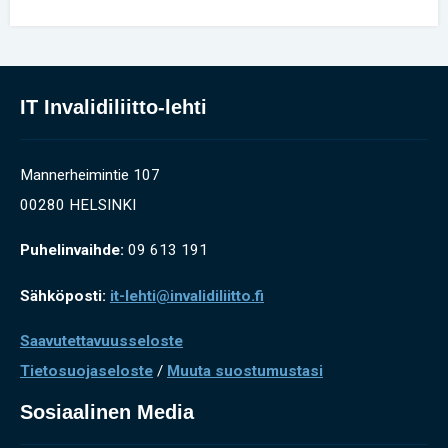
IT Invalidiliitto-lehti
Mannerheimintie 107
00280 HELSINKI
Puhelinvaihde:
09 613 191
Sähköposti:
it-lehti@invalidiliitto.fi
Saavutettavuusseloste
Tietosuojaseloste
/
Muuta suostumustasi
Sosiaalinen Media