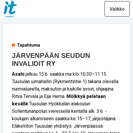
Valikko
Tapahtuma
JÄRVENPÄÄN SEUDUN
INVALIDIT RY
Asahi
jatkuu 15.6. saakka ma klo 10.30–11.15
Tuusulan uimahallin (Rykmentintie 1) takana olevalla
nurmialueella, maksuton ja kaikille avoin, ohjaajina
Ritva Tervala ja Eija Herna.
Mölkkyä pelataan
kesällä
Tuusulan Hyökkälän alakoulun
Sollentunanpolun viereisellä kentällä alk. 3.6. -
koulujen alkamiseen saakka ke 15–17, järjestäjänä
Eläkeliiton Tuusulan yhdistys. Järvenpäässä