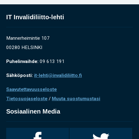
IT Invalidiliitto-lehti
Mannerheimintie 107
00280 HELSINKI
Puhelinvaihde:
09 613 191
Sähköposti:
it-lehti@invalidiliitto.fi
Saavutettavuusseloste
Tietosuojaseloste
/
Muuta suostumustasi
Sosiaalinen Media
Invalidiliitto
Invalidiliitto