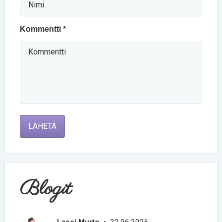
Kommentti *
LÄHETÄ
Blogit
Lassi Murto
• 22.06.2026