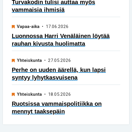
Turvakodin tulisi auttaa myös
vammaisia ihmisiä
Vapaa-aika
• 17.06.2026
Luonnossa Harri Venäläinen löytää
rauhan kivusta huolimatta
Yhteiskunta
• 27.05.2026
Perhe on uuden äärellä, kun lapsi
syntyy lyhytkasvuisena
Yhteiskunta
• 18.05.2026
Ruotsissa vammaispolitiikka on
mennyt taaksepäin