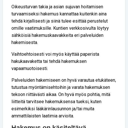
Oikeusturvan takia ja asian sujuvan hoitamisen
turvaamiseksi hakemus kannattaa kuitenkin aina
tehdä kirjallisesti ja siinä tulee esittää perustelut
omille vaatimuksille. Kuntien verkkosivulta löytyy
sähköisiä hakemuskaavakkeita eri palveluiden
hakemisesta.
Vaihtoehtoisesti voi myös käyttää paperista
hakukaavaketta tai tehdä hakemuksen
vapaamuotoisesti.
Palveluiden hakemiseen on hyvä varautua etukäteen,
tutustua myöntämisehtoihin ja varata hakemuksen
tekoon riittävästi aikaa. On hyvä myös pohtia, mitä
liitteitä tarvitsee hakemuksensa tueksi, kuten
esimerkiksi lääkärinlausunnon ja/tai muita
ammattilaisten laatimia arvioita.
Hakemus on käsiteltävä