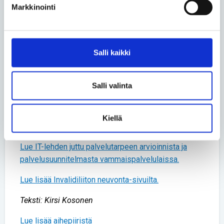
Varaa hakemuksen tekoon riittävästi aikaa ja
Markkinointi
tutustu palvelun hakemusehtoihin ennalta
(esim. kuntien nettisivuilta löytyy
yksityiskohtaista tietoa ja hakulomakkeita).
Hanki ajoissa tarvittavat liitteet (esim.
Salli kaikki
lääkärinlausunnot ja muut asiantuntija-arviot).
Hakemus kannattaa tehdä kirjallisesti.
Viranomaisen on käsiteltävä hakemus
Salli valinta
viivytyksettä, viimeistään kolmen kuukauden
kuluttua hakemuksesta.
Asiakkaan tulee saada hakemukseen kirjallinen
päätös perusteluineen ja
Kiellä
muutoksenhakuohjeineen.
Lue IT-lehden juttu palvelutarpeen arvioinnista ja
palvelusuunnitelmasta vammaispalvelulaissa.
Lue lisää Invalidiliiton neuvonta-sivuilta.
Teksti: Kirsi Kosonen
Lue lisää aihepiiristä