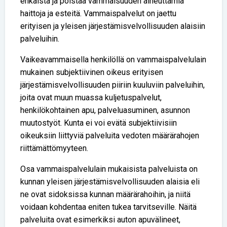
ehkäistä ja poistaa vammaisuuden aiheuttamia
haittoja ja esteitä. Vammaispalvelut on jaettu
erityisen ja yleisen järjestämisvelvollisuuden alaisiin
palveluihin.
Vaikeavammaisella henkilöllä on vammaispalvelulain
mukainen subjektiivinen oikeus erityisen
järjestämisvelvollisuuden piiriin kuuluviin palveluihin,
joita ovat muun muassa kuljetuspalvelut,
henkilökohtainen apu, palveluasuminen, asunnon
muutostyöt. Kunta ei voi evätä subjektiivisiin
oikeuksiin liittyviä palveluita vedoten määrärahojen
riittämättömyyteen.
Osa vammaispalvelulain mukaisista palveluista on
kunnan yleisen järjestämisvelvollisuuden alaisia eli
ne ovat sidoksissa kunnan määrärahoihin, ja niitä
voidaan kohdentaa eniten tukea tarvitseville. Näitä
palveluita ovat esimerkiksi auton apuvälineet,