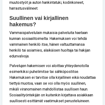
muutostyöt ja auton hankintatuki, kodinkoneet,
harrastusvälineet.
Suullinen vai kirjallinen
hakemus?
Vammaispalvelulain mukaisia palveluita haetaan
kunnan sosiaalitoimelta. Hakemuksen voi tehdä
vammainen henkilö itse, hänen valtuuttamansa
henkilö tai asiamies, alaikäisen huoltaja tai hakijan
edunvalvoja.
Palvelujen hakemisen voi aloittaa yhteydenotolla
esimerkiksi puhelimitse tai sähköpostitse.
Hakemuksen ei tarvitse olla kirjallinen eikä noudattaa
tiettyä muotoa, vaan se voi olla myös suullinen,
mikäli viranomainen mahdollistaa suullisen haun.
Sosiaalityöntekijän on kuitenkin kirjattava asiakkaan
suullisesti esittämät vaatimukset perusteluineen.