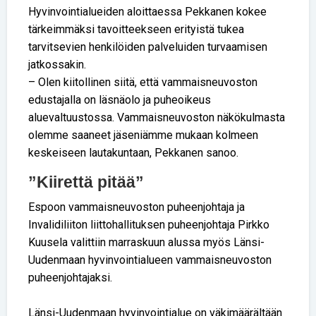
Hyvinvointialueiden aloittaessa Pekkanen kokee
tärkeimmäksi tavoitteekseen erityistä tukea
tarvitsevien henkilöiden palveluiden turvaamisen
jatkossakin.
– Olen kiitollinen siitä, että vammaisneuvoston
edustajalla on läsnäolo ja puheoikeus
aluevaltuustossa. Vammaisneuvoston näkökulmasta
olemme saaneet jäseniämme mukaan kolmeen
keskeiseen lautakuntaan, Pekkanen sanoo.
”Kiirettä pitää”
Espoon vammaisneuvoston puheenjohtaja ja
Invalidiliiton liittohallituksen puheenjohtaja Pirkko
Kuusela valittiin marraskuun alussa myös Länsi-
Uudenmaan hyvinvointialueen vammaisneuvoston
puheenjohtajaksi.
Länsi-Uudenmaan hyvinvointialue on väkimäärältään