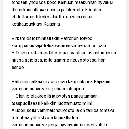
tehdään yhdessä koko Kainuun maakunnan hyväksi
ilman kunnallisia reunoja ja lokeroita. Edustan
ehdottomasti koko aluetta, en vain omaa
kotikaupunkiani Kajaania.
Virkamiestoiminnaltakin Patronen toivoo
kumppanuusajattelua vammaisneuvostoon päin.
– Toivon, että meidät otetaan vastaan asiantuntijoina
niissä asioissa, joita ajamme neuvostossa, hän
sanoo.
Patronen jatkaa myös oman kaupunkinsa Kajaanin
vammaisneuvoston puheenjohtajana.
– Olen jo eläkkeellä ja pystyn paneutumaan
tasapuolisesti kaikkiin luottamustoimiini.
Alueellisella vammaisneuvostolla on tärkeä tehtävä
toteuttaa yhteistyötä kunnallisten
vammaisneuvostojen ja hyvinvointialueen välillä.