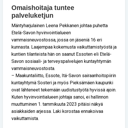
Omaishoitaja tuntee
palveluketjun
Mäntyharjulainen Leena Pekkanen johtaa puhetta
Etelä-Savon hyvinvointialueen
vammaisneuvostossa, jossa on jäseniä 16 eri
kunnasta. Laajempaa kokemusta vaikuttamistyöstä ja
kuntien tilanteista hän on saanut Essoten eli Etelä-
Savon sosiaali- ja terveyspalvelujen kuntayhtymän
vammaisneuvostosta.
– Maakuntaliitto, Essote, Itä-Savon sairaanhoitopiirin
kuntayhtymä Sosteri ja myös Pieksämäen kaupunki
ovat lähteneet tekemään uudistustyötä hyvissä ajoin.
Kuten hyvinvointialueen johtaja sanoi, ei hallinnon
muuttuminen 1. tammikuuta 2023 pitäisi näkyä
asiakkaiden arjessa. Laki korostaa ennakoivaa
vaikuttamista.