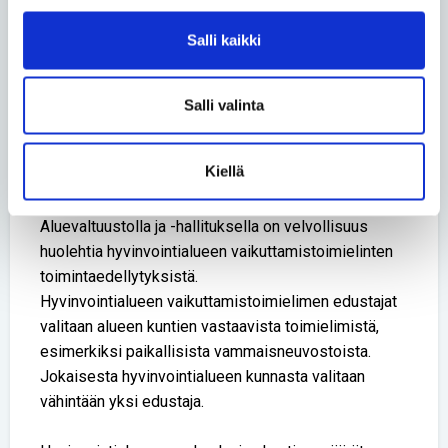
käytäntöjen laajentaminen koko alueelle, Kuusela
sanoo.
Salli kaikki
Tärkeä osa
hyvinvointialuedemokratiaa
Salli valinta
Vammaisneuvosto on nuorisovaltuuston ja
vanhusneuvoston rinnalla hyvinvointialueen
Kiellä
lakisääteinen vaikuttamistoimielin.
Aluevaltuustolla ja -hallituksella on velvollisuus
huolehtia hyvinvointialueen vaikuttamistoimielinten
toimintaedellytyksistä.
Hyvinvointialueen vaikuttamistoimielimen edustajat
valitaan alueen kuntien vastaavista toimielimistä,
esimerkiksi paikallisista vammaisneuvostoista.
Jokaisesta hyvinvointialueen kunnasta valitaan
vähintään yksi edustaja.