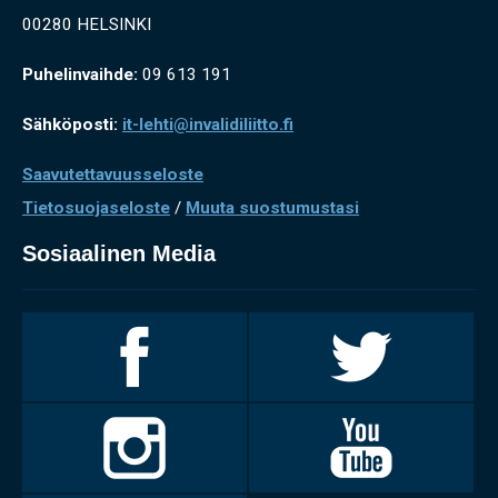
00280 HELSINKI
Puhelinvaihde:
09 613 191
Sähköposti:
it-lehti@invalidiliitto.fi
Saavutettavuusseloste
Tietosuojaseloste
/
Muuta suostumustasi
Sosiaalinen Media
Invalidiliitto
Invalidiliitto
Facebookissa
Twitterissä
Invalidiliitto
Invalidiliitto
Instagramissa
Youtubessa