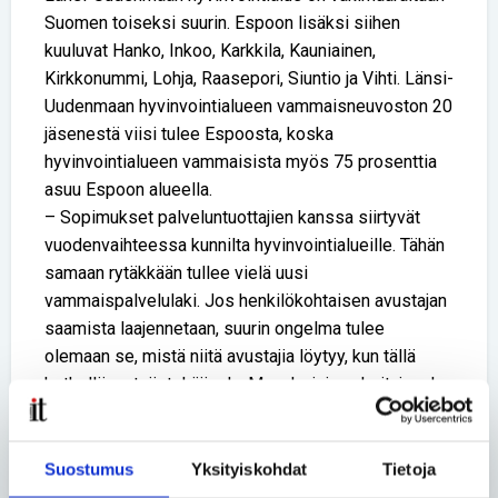
Suomen toiseksi suurin. Espoon lisäksi siihen
kuuluvat Hanko, Inkoo, Karkkila, Kauniainen,
Kirkkonummi, Lohja, Raasepori, Siuntio ja Vihti. Länsi-
Uudenmaan hyvinvointialueen vammaisneuvoston 20
jäsenestä viisi tulee Espoosta, koska
hyvinvointialueen vammaisista myös 75 prosenttia
asuu Espoon alueella.
– Sopimukset palveluntuottajien kanssa siirtyvät
vuodenvaihteessa kunnilta hyvinvointialueille. Tähän
samaan rytäkkään tullee vielä uusi
vammaispalvelulaki. Jos henkilökohtaisen avustajan
saamista laajennetaan, suurin ongelma tulee
olemaan se, mistä niitä avustajia löytyy, kun tällä
hetkellä on työntekijäpula. Maanlaajuinen hoitajapula
heijastuu myös avustajien saantiin. Yleinen ongelma
on, että tämän tyyppistä työtä ei haluta tehdä, ja se
koetaan myös huonosti palkatuksi, Kuusela sanoo.
Suostumus
Yksityiskohdat
Tietoja