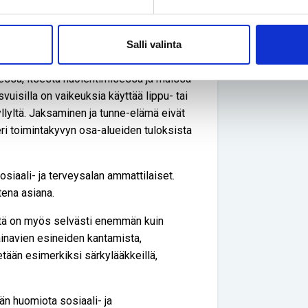
tiedossa oleva asia oli fyysisiin
Salli valinta
vittäisissä toiminnoissa, kuten kävelyssä
isessa, itsestä huolehtimisessa ja muissa
vuisilla on vaikeuksia käyttää lippu- tai
llyltä. Jaksaminen ja tunne-elämä eivät
ri toimintakyvyn osa-alueiden tuloksista
sosiaali- ja terveysalan ammattilaiset.
tena asiana.
Sitä on myös selvästi enemmän kuin
painavien esineiden kantamista,
tetään esimerkiksi särkylääkkeillä,
än huomiota sosiaali- ja