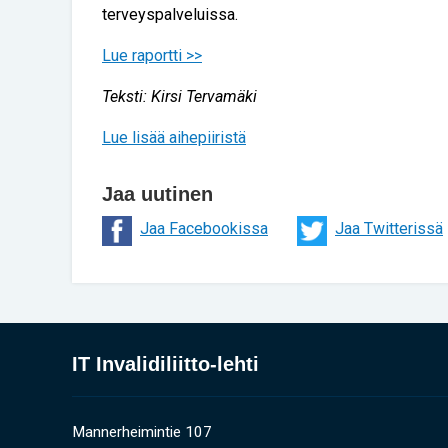
terveyspalveluissa.
Lue raportti >>
Teksti: Kirsi Tervamäki
Lue lisää aihepiiristä
Jaa uutinen
Jaa Facebookissa
Jaa Twitterissä
IT Invalidiliitto-lehti
Mannerheimintie 107