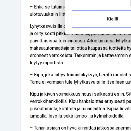
– Ehkä se tutuin ja maalaisjärjellekin jo etukäteen 
ulottuvuuksiin liittyvät toimintakyvyn rajoitteet.
Kiellä
Lyhytkasvuisilla on haasteita liikkumisessa ja päi
ja erityisesti pitkillä matkoilla, portaissa kulkem
päivittäisissä toiminnoissa. Arkielämässä lyhytkas
maksuautomaatteja tai ottaa kaupassa tuotteita hy
eronneet verrokeista. Tarkemmin ja kattavammin e
löytyy raportista.
– Kipu, joka liittyy toimintakykyyn, herätti meidät 
Tämä ei varmaan tule lyhytkasvuisille itselleen uu
Kipu ja kivun voimakkuus nousi selkeästi esiin. 
verrokkihenkilöillä. Kipu hankaloittaa erityisesti 
pukeutumista, kotitöitä ja ruuanlaittoa. Kipua lievi
jumpalla, levolla sekä lämpö- ja kylmähoidoilla.
– Tähän asiaan on hyvä kiinnittää jatkossa enemm