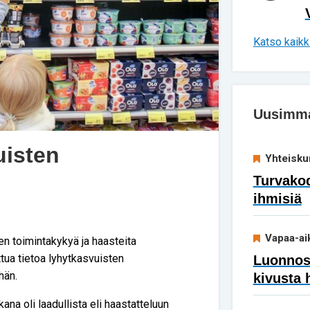
Katso kaikki
Uusimmat
uisten
Yhteisku
Turvakod
ihmisiä
Vapaa-ai
en toimintakykyä ja haasteita
ua tietoa lyhytkasvuisten
Luonnoss
hän.
kivusta 
a oli laadullista eli haastatteluun