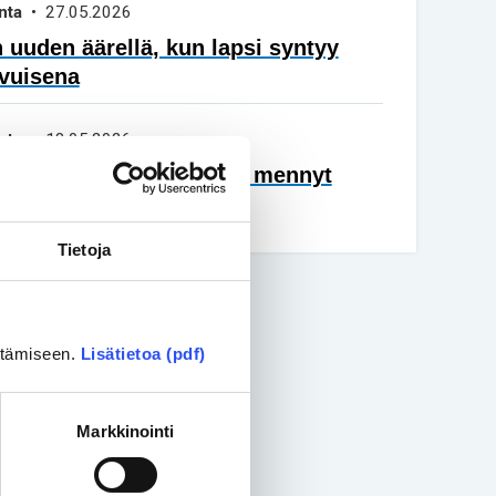
nta
• 27.05.2026
 uuden äärellä, kun lapsi syntyy
vuisena
nta
• 18.05.2026
sa vammaispolitiikka on mennyt
äin
Tietoja
ittämiseen.
Lisätietoa (pdf)
Markkinointi