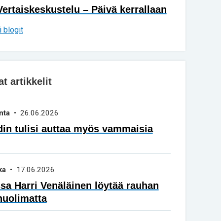
Vertaiskeskustelu – Päivä kerrallaan
 blogit
 artikkelit
nta
• 26.06.2026
in tulisi auttaa myös vammaisia
ka
• 17.06.2026
a Harri Venäläinen löytää rauhan
huolimatta