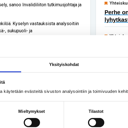
Yhteisku
ly, sanoo Invalidiliiton tutkimusjohtaja ja
Perhe on
lyhytkas
kilöä. Kyselyn vastauksista analysoitiin
ä-, sukupuoli- ja
Yhteisku
Ruotsis
:n, Lyhytkasvuiset - Kortväxta ry:n,
taaksep
tijoista.
Yksityiskohdat
aali- ja terveyspalveluja. Myös
kasvuiset kokevat verrokkihenkilöitä
itä
ssa, terveydenhuollon ammattilaiset
aan sosiaalipalveluissa. Ero on selkeä
ssa käytetään evästeitä sivuston analysointiin ja toimivuuden keh
iskunnan eri tukipalvelut
Mieltymykset
Tilastot
elut) edistävät samanarvoisuutta ja