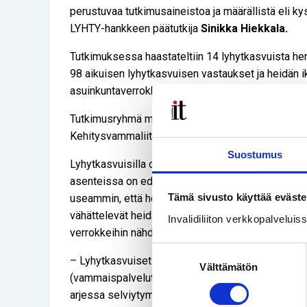
perustuvaa tutkimusaineistoa ja määrällistä eli kyse
LYHTY-hankkeen päätutkija
Sinikka Hiekkala.
Tutkimuksessa haastateltiin 14 lyhytkasvuista hen
98 aikuisen lyhytkasvuisen vastaukset ja heidän ik
asuinkuntaverrokkeinaan 71 henkilön vastaukset.
Tutkimusryhmä muodostui Invalidiliiton, HUS:n, THL
Kehitysvammaliiton ja HYKS lastenklinikan asiantun
Suostumus
Lyhytkasvuisilla on selkeästi haasteita saada sosi
asenteissa on edelleen parantamisen varaa. Lyhyt
Tämä sivusto käyttää eväste
useammin, että heitä syrjitään julkisissa palvelui
vähättelevät heidän tarpeitaan tai niitä aliarvioid
Invalidiliiton verkkopalvelui
verrokkeihin nähden.
Suostumuksen
– Lyhytkasvuiset tuovat kuitenkin esille, että yhte
Välttämätön
valinta
(vammaispalvelut, kuljetuspalvelut, kuntoutuspalv
arjessa selviytymistä.