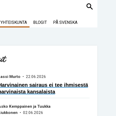
Haku
YHTEISKUNTA
BLOGIT
PÅ SVENSKA
it
Lassi Murto
• 22.06.2026
Harvinainen sairaus ei tee ihmisestä
harvinaista kansalaista
Asko Kemppainen ja Tuukka
Liukkonen
• 02.06.2026