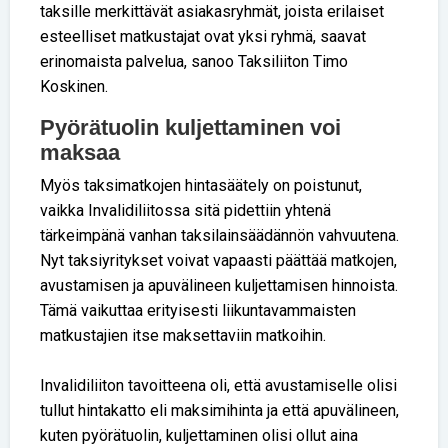
taksille merkittävät asiakasryhmät, joista erilaiset
esteelliset matkustajat ovat yksi ryhmä, saavat
erinomaista palvelua, sanoo Taksiliiton Timo
Koskinen.
Pyörätuolin kuljettaminen voi
maksaa
Myös taksimatkojen hintasäätely on poistunut,
vaikka Invalidiliitossa sitä pidettiin yhtenä
tärkeimpänä vanhan taksilainsäädännön vahvuutena.
Nyt taksiyritykset voivat vapaasti päättää matkojen,
avustamisen ja apuvälineen kuljettamisen hinnoista.
Tämä vaikuttaa erityisesti liikuntavammaisten
matkustajien itse maksettaviin matkoihin.
Invalidiliiton tavoitteena oli, että avustamiselle olisi
tullut hintakatto eli maksimihinta ja että apuvälineen,
kuten pyörätuolin, kuljettaminen olisi ollut aina