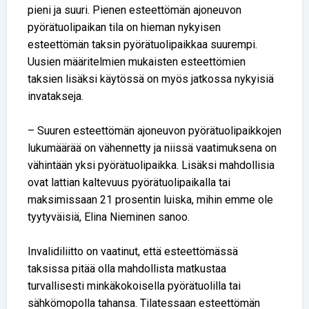
pieni ja suuri. Pienen esteettömän ajoneuvon
pyörätuolipaikan tila on hieman nykyisen
esteettömän taksin pyörätuolipaikkaa suurempi.
Uusien määritelmien mukaisten esteettömien
taksien lisäksi käytössä on myös jatkossa nykyisiä
invatakseja.
– Suuren esteettömän ajoneuvon pyörätuolipaikkojen
lukumäärää on vähennetty ja niissä vaatimuksena on
vähintään yksi pyörätuolipaikka. Lisäksi mahdollisia
ovat lattian kaltevuus pyörätuolipaikalla tai
maksimissaan 21 prosentin luiska, mihin emme ole
tyytyväisiä, Elina Nieminen sanoo.
Invalidiliitto on vaatinut, että esteettömässä
taksissa pitää olla mahdollista matkustaa
turvallisesti minkäkokoisella pyörätuolilla tai
sähkömopolla tahansa. Tilatessaan esteettömän