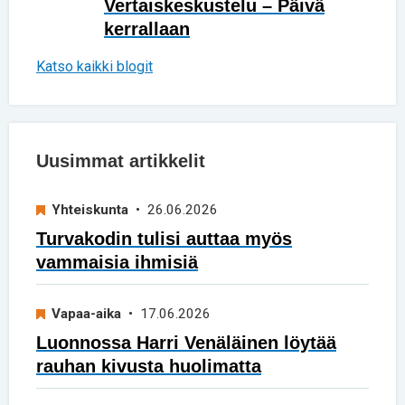
Vertaiskeskustelu – Päivä
kerrallaan
Katso kaikki blogit
Uusimmat artikkelit
Yhteiskunta
• 26.06.2026
Turvakodin tulisi auttaa myös
vammaisia ihmisiä
Vapaa-aika
• 17.06.2026
Luonnossa Harri Venäläinen löytää
rauhan kivusta huolimatta