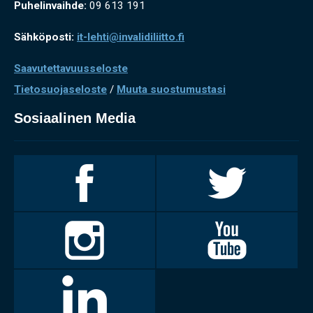
Puhelinvaihde:
09 613 191
Sähköposti:
it-lehti@invalidiliitto.fi
Saavutettavuusseloste
Tietosuojaseloste
/
Muuta suostumustasi
Sosiaalinen Media
Invalidiliitto
Invalidiliitto
Facebookissa
Twitterissä
Invalidiliitto
Invalidiliitto
Instagramissa
Youtubessa
LinkedIn