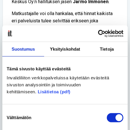
Keskus Oy:n hallituksen jäsen
Jarmo Immonen
.
Matkustajalle voi olla hankalaa, että hinnat kaikista
eri palveluista tulee selvittää erikseen joka
taksimatkaa varten. Tiedot voivat olla esimerkiksi
taksiyrityksen kotisivuilla tai Facebook-sivuilla.
Samoin asiakkaan tulee ottaa selvää siitä, millaista
Suostumus
Yksityiskohdat
Tietoja
kalustoa on saatavilla.
– Uusi tilanne muuttaa asiakkaan palvelun
Tämä sivusto käyttää evästeitä
turvallisuuden ja laadun valvojaksi. Tämä on
Invalidiliiton verkkopalveluissa käytetään evästeitä
kohtuutonta vammaisten kuluttajien osalta, jotka
sivuston analysointiin ja toimivuuden
eivät edusta markkina-asemaltaan sellaista vahvaa
kehittämiseen.
Lisätietoa (pdf)
toimijaa, joka voisi jaloillaan äänestää aina joka hetki
erikseen sen, kenen taksipalveluita käyttää. Kaikilla
tähän ei ole edes mahdollisuuksia, Invalidiliiton Elina
Suostumuksen
Nieminen täräyttää.
Välttämätön
valinta
Hinnat selkeiksi