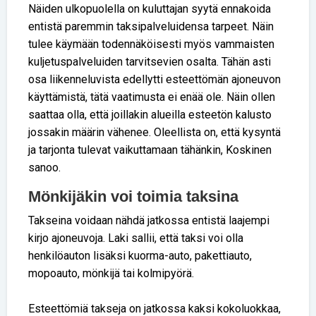
Näiden ulkopuolella on kuluttajan syytä ennakoida
entistä paremmin taksipalveluidensa tarpeet. Näin
tulee käymään todennäköisesti myös vammaisten
kuljetuspalveluiden tarvitsevien osalta. Tähän asti
osa liikenneluvista edellytti esteettömän ajoneuvon
käyttämistä, tätä vaatimusta ei enää ole. Näin ollen
saattaa olla, että joillakin alueilla esteetön kalusto
jossakin määrin vähenee. Oleellista on, että kysyntä
ja tarjonta tulevat vaikuttamaan tähänkin, Koskinen
sanoo.
Mönkijäkin voi toimia taksina
Takseina voidaan nähdä jatkossa entistä laajempi
kirjo ajoneuvoja. Laki sallii, että taksi voi olla
henkilöauton lisäksi kuorma-auto, pakettiauto,
mopoauto, mönkijä tai kolmipyörä.
Esteettömiä takseja on jatkossa kaksi kokoluokkaa,