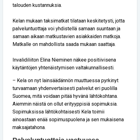
talouden kustannuksia.
Kelan mukaan taksimatkat tilataan keskitetysti, jotta
palveluntuottaja voi yhdistellä samaan suuntaan ja
samaan aikaan matkustavien asiakkaiden matkoja.
Matkalle on mahdollista saada mukaan saattaja.
Invalidiliiton Elina Nieminen näkee positiivisena
käytäntöjen yhtenäistymisen valtakunnallisesti.
– Kela on nyt lainsäädännön muuttuessa pyrkinyt
turvaamaan yhdenvertaisesti palvelut eri puolilla
Suomea, mitä voidaan pitää hyvänä lähtökohtana.
Aiemmin näistä on ollut erityyppisiä sopimuksia.
Sopimuksissa lähtökohtaisesti Kela toimii
ainoastaan enää sopimuspuolena ja sen mukaisena
maksajatahona.