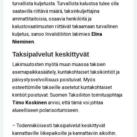
turvallista kuljetusta. Turvallista kalustoa tulee olla
saatavilla riittävä määrä, taksinkuljettajina
ammattitaitoisia, osaavia henkilöitä ja
kalustovaatimusten riittävät takaamaan turvallinen
kuljetus, sanoo Invalidiliiton lakimies
Elina
Nieminen
.
Taksipalvelut keskittyvät
Lakimuutosten myötä muun muassa taksien
asemapaikkasäätely, kuntakohtaiset taksikiintiöt ja
päivystysvelvollisuus poistuivat. Myös
esteettömille takseille asetetut kuntakohtaiset
kiintiöt poistuvat. Suomen Taksiliiton toimitusjohtaja
Timo Koskinen
arvioi, että tämä voi johtaa
alueelliseen polarisoitumiseen.
– Todennäköisesti taksipalvelut keskittyvät
kannattaville liikepaikoille ja kannattaviin aikoihin.