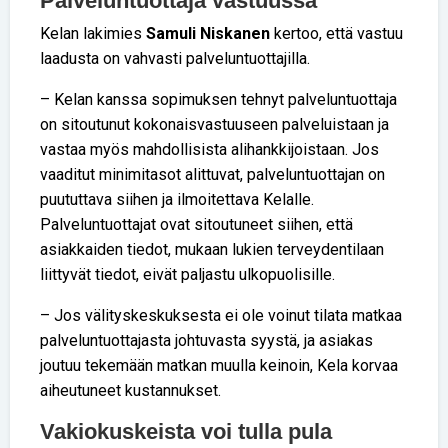
Palveluntuottaja vastuussa
Kelan lakimies
Samuli Niskanen
kertoo, että vastuu
laadusta on vahvasti palveluntuottajilla.
– Kelan kanssa sopimuksen tehnyt palveluntuottaja
on sitoutunut kokonaisvastuuseen palveluistaan ja
vastaa myös mahdollisista alihankkijoistaan. Jos
vaaditut minimitasot alittuvat, palveluntuottajan on
puututtava siihen ja ilmoitettava Kelalle.
Palveluntuottajat ovat sitoutuneet siihen, että
asiakkaiden tiedot, mukaan lukien terveydentilaan
liittyvät tiedot, eivät paljastu ulkopuolisille.
– Jos välityskeskuksesta ei ole voinut tilata matkaa
palveluntuottajasta johtuvasta syystä, ja asiakas
joutuu tekemään matkan muulla keinoin, Kela korvaa
aiheutuneet kustannukset.
Vakiokuskeista voi tulla pula