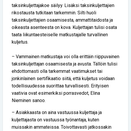
taksinkuljettajakoe säilyy. Lisäksi taksinkuljettajien
rikostausta tutkitaan tarkemmin. Silti huoli
taksinkuljettajien osaamisesta, ammattitaidosta ja
oikeasta asenteesta on kova. Kuljettajan tulisi osata
taata liikuntaesteiselle matkustajalle turvallinen
kuljetus.
– Vammainen matkustaja voi olla erittäin riippuvainen
taksinkuljettajan osaamisesta ja avusta. Tällöin tulisi
ehdottomasti olla tarkemmat vaatimukset tai
jonkinlainen sertifikaatio siitä, että kuljetus voidaan
todellisuudessa suorittaa turvallisesti. Erityisen
vaativia ovat esimerkiksi porrasvedot, Elina
Nieminen sanoo.
– Asiakkaasta on aina vastuussa kuljettaja ja
kuljettajasta on vastuussa työnantaja, kuten
muissakin ammateissa. Toivottavasti jatkossakin