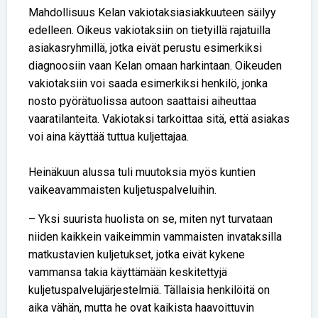
Mahdollisuus Kelan vakiotaksiasiakkuuteen säilyy
edelleen. Oikeus vakiotaksiin on tietyillä rajatuilla
asiakasryhmillä, jotka eivät perustu esimerkiksi
diagnoosiin vaan Kelan omaan harkintaan. Oikeuden
vakiotaksiin voi saada esimerkiksi henkilö, jonka
nosto pyörätuolissa autoon saattaisi aiheuttaa
vaaratilanteita. Vakiotaksi tarkoittaa sitä, että asiakas
voi aina käyttää tuttua kuljettajaa.
Heinäkuun alussa tuli muutoksia myös kuntien
vaikeavammaisten kuljetuspalveluihin.
– Yksi suurista huolista on se, miten nyt turvataan
niiden kaikkein vaikeimmin vammaisten invataksilla
matkustavien kuljetukset, jotka eivät kykene
vammansa takia käyttämään keskitettyjä
kuljetuspalvelujärjestelmiä. Tällaisia henkilöitä on
aika vähän, mutta he ovat kaikista haavoittuvin