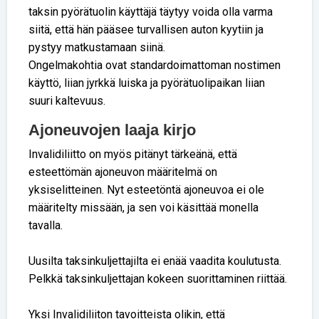
taksin pyörätuolin käyttäjä täytyy voida olla varma
siitä, että hän pääsee turvallisen auton kyytiin ja
pystyy matkustamaan siinä.
Ongelmakohtia ovat standardoimattoman nostimen
käyttö, liian jyrkkä luiska ja pyörätuolipaikan liian
suuri kaltevuus.
Ajoneuvojen laaja kirjo
Invalidiliitto on myös pitänyt tärkeänä, että
esteettömän ajoneuvon määritelmä on
yksiselitteinen. Nyt esteetöntä ajoneuvoa ei ole
määritelty missään, ja sen voi käsittää monella
tavalla.
Uusilta taksinkuljettajilta ei enää vaadita koulutusta.
Pelkkä taksinkuljettajan kokeen suorittaminen riittää.
Yksi Invalidiliiton tavoitteista olikin, että