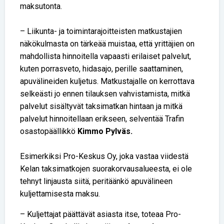
maksutonta.
– Liikunta- ja toimintarajoitteisten matkustajien
näkökulmasta on tärkeää muistaa, että yrittäjien on
mahdollista hinnoitella vapaasti erilaiset palvelut,
kuten porrasveto, hidasajo, perille saattaminen,
apuvälineiden kuljetus. Matkustajalle on kerrottava
selkeästi jo ennen tilauksen vahvistamista, mitkä
palvelut sisältyvät taksimatkan hintaan ja mitkä
palvelut hinnoitellaan erikseen, selventää Trafin
osastopäällikkö
Kimmo Pylväs.
Esimerkiksi Pro-Keskus Oy, joka vastaa viidestä
Kelan taksimatkojen suorakorvausalueesta, ei ole
tehnyt linjausta siitä, peritäänkö apuvälineen
kuljettamisesta maksu.
– Kuljettajat päättävät asiasta itse, toteaa Pro-