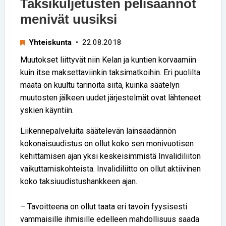
Taksikuljetusten pelisäännöt
menivät uusiksi
Yhteiskunta
• 22.08.2018
Muutokset liittyvät niin Kelan ja kuntien korvaamiin
kuin itse maksettaviinkin taksimatkoihin. Eri puolilta
maata on kuultu tarinoita siitä, kuinka säätelyn
muutosten jälkeen uudet järjestelmät ovat lähteneet
yskien käyntiin.
Liikennepalveluita säätelevän lainsäädännön
kokonaisuudistus on ollut koko sen monivuotisen
kehittämisen ajan yksi keskeisimmistä Invalidiliiton
vaikuttamiskohteista. Invalidiliitto on ollut aktiivinen
koko taksiuudistushankkeen ajan.
– Tavoitteena on ollut taata eri tavoin fyysisesti
vammaisille ihmisille edelleen mahdollisuus saada