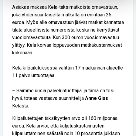
Asiakas maksaa Kela-taksimatkoista omavastuun,
joka yhdensuuntaiselta matkalta on enintään 25
euroa. Myös alle omavastuun jäävät matkat kannattaa
tilata alueellisista numeroista, koska ne kerryttävät
vuosiomavastuuta. Kun 300 euron vuosiomavastuu
ylittyy, Kela korvaa loppuvuoden matkakustannukset
kokonaan.
Kela kilpailutuksessa valittiin 17 maakunnan alueelle
11 palveluntuottajaa.
– Saimme uusia palveluntuottajia, ja tämä on tosi
hyvä, toteaa vastaava suunnittelija
Anne Giss
Kelasta.
Kilpailutettujen taksikyytien arvo oli 160 miljoonaa
euroa. Kela arvioi, että kuljetuskustannusten
kilpailuttaminen säästää noin 10 prosenttia julkisen