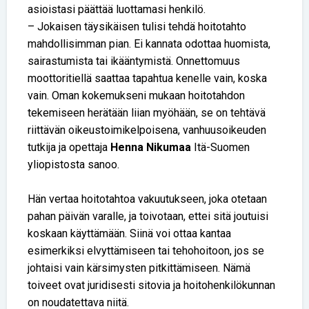
asioistasi päättää luottamasi henkilö.
– Jokaisen täysikäisen tulisi tehdä hoitotahto
mahdollisimman pian. Ei kannata odottaa huomista,
sairastumista tai ikääntymistä. Onnettomuus
moottoritiellä saattaa tapahtua kenelle vain, koska
vain. Oman kokemukseni mukaan hoitotahdon
tekemiseen herätään liian myöhään, se on tehtävä
riittävän oikeustoimikelpoisena, vanhuusoikeuden
tutkija ja opettaja
Henna Nikumaa
Itä-Suomen
yliopistosta sanoo.
Hän vertaa hoitotahtoa vakuutukseen, joka otetaan
pahan päivän varalle, ja toivotaan, ettei sitä joutuisi
koskaan käyttämään. Siinä voi ottaa kantaa
esimerkiksi elvyttämiseen tai tehohoitoon, jos se
johtaisi vain kärsimysten pitkittämiseen. Nämä
toiveet ovat juridisesti sitovia ja hoitohenkilökunnan
on noudatettava niitä.