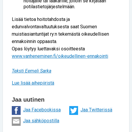
hoitajalle tai lääkärille, jolloin se kirjataan
potilastietojärjestelmään.
Lisää tietoa hoitotahdosta ja
edunvalvontavaltuutuksesta saat Suomen
muistiasiantuntijat ry:n tekemästä oikeudellisen
ennakoinnin oppaasta.
Opas löytyy luettavaksi osoitteesta
www.vanheneminen.fi/oikeudellinen-ennakointi
Teksti Eemeli Sarka
Lue lisää aihepiiristä
Jaa uutinen
Jaa Facebookissa
Jaa Twitterissä
Jaa sähköpostilla