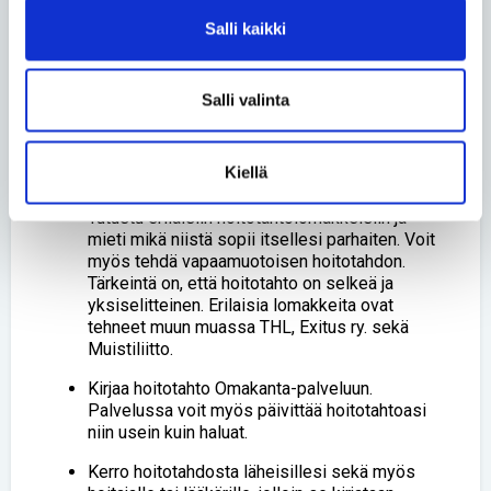
pitkäaikaisesti vammautuneiden kohdalla ongelmana
Salli kaikki
on myös se, ettei heillä ole ketään luottohenkilöä,
kenet he voisivat nimetä.
Salli valinta
It Info
Kiellä
Ohjeita hoitotahdon tekemiseen
Tutustu erilaisiin hoitotahtolomakkeisiin ja
mieti mikä niistä sopii itsellesi parhaiten. Voit
myös tehdä vapaamuotoisen hoitotahdon.
Tärkeintä on, että hoitotahto on selkeä ja
yksiselitteinen. Erilaisia lomakkeita ovat
tehneet muun muassa THL, Exitus ry. sekä
Muistiliitto.
Kirjaa hoitotahto Omakanta-palveluun.
Palvelussa voit myös päivittää hoitotahtoasi
niin usein kuin haluat.
Kerro hoitotahdosta läheisillesi sekä myös