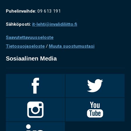
Puhelinvaihde:
09 613 191
Sähköposti:
it-lehti@invalidiliitto.fi
Saavutettavuusseloste
Tietosuojaseloste
/
Muuta suostumustasi
Sosiaalinen Media
Invalidiliitto
Invalidiliitto
Facebookissa
Twitterissä
Invalidiliitto
Invalidiliitto
Instagramissa
Youtubessa
LinkedIn