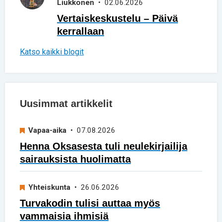
Liukkonen
• 02.06.2026
Vertaiskeskustelu – Päivä
kerrallaan
Katso kaikki blogit
Uusimmat artikkelit
Vapaa-aika
• 07.08.2026
Henna Oksasesta tuli neulekirjailija
sairauksista huolimatta
Yhteiskunta
• 26.06.2026
Turvakodin tulisi auttaa myös
vammaisia ihmisiä