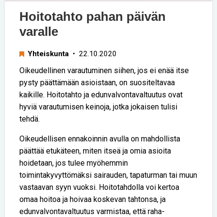
Hoitotahto pahan päivän
varalle
Yhteiskunta
• 22.10.2020
Oikeudellinen varautuminen siihen, jos ei enää itse
pysty päättämään asioistaan, on suositeltavaa
kaikille. Hoitotahto ja edunvalvontavaltuutus ovat
hyviä varautumisen keinoja, jotka jokaisen tulisi
tehdä.
Oikeudellisen ennakoinnin avulla on mahdollista
päättää etukäteen, miten itseä ja omia asioita
hoidetaan, jos tulee myöhemmin
toimintakyvyttömäksi sairauden, tapaturman tai muun
vastaavan syyn vuoksi. Hoitotahdolla voi kertoa
omaa hoitoa ja hoivaa koskevan tahtonsa, ja
edunvalvontavaltuutus varmistaa, että raha-