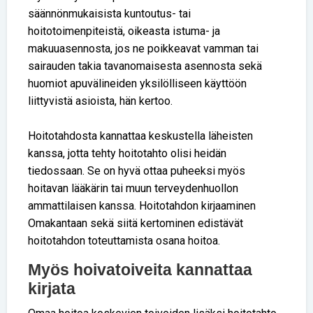
säännönmukaisista kuntoutus- tai
hoitotoimenpiteistä, oikeasta istuma- ja
makuuasennosta, jos ne poikkeavat vamman tai
sairauden takia tavanomaisesta asennosta sekä
huomiot apuvälineiden yksilölliseen käyttöön
liittyvistä asioista, hän kertoo.
Hoitotahdosta kannattaa keskustella läheisten
kanssa, jotta tehty hoitotahto olisi heidän
tiedossaan. Se on hyvä ottaa puheeksi myös
hoitavan lääkärin tai muun terveydenhuollon
ammattilaisen kanssa. Hoitotahdon kirjaaminen
Omakantaan sekä siitä kertominen edistävät
hoitotahdon toteuttamista osana hoitoa.
Myös hoivatoiveita kannattaa
kirjata