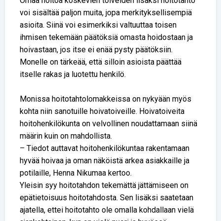
Omaa hoitoa koskevien toiveiden lisäksi hoitotahto
voi sisältää paljon muita, jopa merkityksellisempiä
asioita. Siinä voi esimerkiksi valtuuttaa toisen
ihmisen tekemään päätöksiä omasta hoidostaan ja
hoivastaan, jos itse ei enää pysty päätöksiin.
Monelle on tärkeää, että silloin asioista päättää
itselle rakas ja luotettu henkilö.
Monissa hoitotahtolomakkeissa on nykyään myös
kohta niin sanotuille hoivatoiveille. Hoivatoiveita
hoitohenkilökunta on velvollinen noudattamaan siinä
määrin kuin on mahdollista.
– Tiedot auttavat hoitohenkilökuntaa rakentamaan
hyvää hoivaa ja oman näköistä arkea asiakkaille ja
potilaille, Henna Nikumaa kertoo.
Yleisin syy hoitotahdon tekemättä jättämiseen on
epätietoisuus hoitotahdosta. Sen lisäksi saatetaan
ajatella, ettei hoitotahto ole omalla kohdallaan vielä