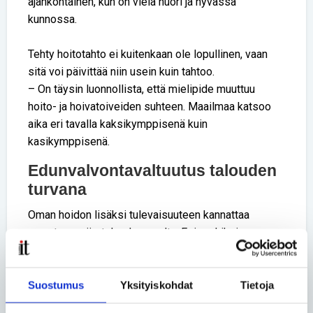
ajankohtainen, kun on vielä nuori ja hyvässä
kunnossa.
Tehty hoitotahto ei kuitenkaan ole lopullinen, vaan
sitä voi päivittää niin usein kuin tahtoo.
– On täysin luonnollista, että mielipide muuttuu
hoito- ja hoivatoiveiden suhteen. Maailmaa katsoo
aika eri tavalla kaksikymppisenä kuin
kasikymppisenä.
Edunvalvontavaltuutus talouden
turvana
Oman hoidon lisäksi tulevaisuuteen kannattaa
varautua myös talouden osalta. Esimerkiksi
pankkiasioita ei puoliso tai muut omaiset voi hoitaa
ilman valtuutusta.
Suostumus
Yksityiskohdat
Tietoja
Edunvalvontavaltuutus on asiakirja, jolla määritetään,