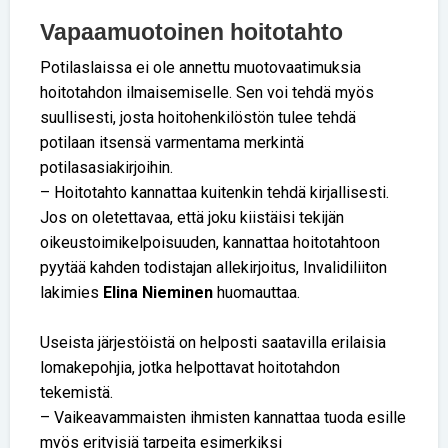
Vapaamuotoinen hoitotahto
Potilaslaissa ei ole annettu muotovaatimuksia
hoitotahdon ilmaisemiselle. Sen voi tehdä myös
suullisesti, josta hoitohenkilöstön tulee tehdä
potilaan itsensä varmentama merkintä
potilasasiakirjoihin.
– Hoitotahto kannattaa kuitenkin tehdä kirjallisesti.
Jos on oletettavaa, että joku kiistäisi tekijän
oikeustoimikelpoisuuden, kannattaa hoitotahtoon
pyytää kahden todistajan allekirjoitus, Invalidiliiton
lakimies
Elina Nieminen
huomauttaa.
Useista järjestöistä on helposti saatavilla erilaisia
lomakepohjia, jotka helpottavat hoitotahdon
tekemistä.
– Vaikeavammaisten ihmisten kannattaa tuoda esille
myös erityisiä tarpeita esimerkiksi