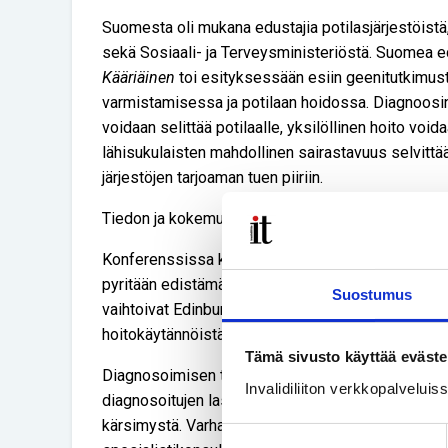
Suomesta oli mukana edustajia potilasjärjestöistä
sekä Sosiaali- ja Terveysministeriöstä. Suomea e
Kääriäinen
toi esityksessään esiin geenitutkimus
varmistamisessa ja potilaan hoidossa. Diagnoosin
voidaan selittää potilaalle, yksilöllinen hoito voida
lähisukulaisten mahdollinen sairastavuus selvittää
järjestöjen tarjoaman tuen piiriin.
Tiedon ja kokemuksen vaihtoa
Konferenssissa kuultiin kansallisten ohjelmien et
pyritään edistämään harvinaissairaiden kokonaisva
Suostumus
vaihtoivat Edinburghissa kokemuksia ja tietoa eril
hoitokäytännöistä, tutkimuksista ja kansallisten o
Tämä sivusto käyttää eväste
Diagnosoimisen tehostamisen tarpeesta kuultiin 
Invalidiliiton verkkopalvelui
diagnosoitujen lasten tarinat konkretisoivat vääri
kärsimystä. Varhaiseen diagnosointiin tarvitaan 
Suostumuksen