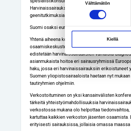
spesialistikonsultaatioiden ja molekyyligenetiik
Välttämätön
valinta
Harvinaissairauksien ilmiasujen kuvauksia, fenotyyp
geenitutkimuksia voitaisiin hyödyntää entistä te
Suomi osaksi eurooppalaista osaamiskeskusten 
Kiellä
Yhtenä aiheena konferenssissa oli eurooppalainen
osaamiskeskusten verkosto ERN (European Refer
edistetään harvinaissairauksien varhaista diagnos
asianmukaista hoitoa eri sairausryhmissä Euroop
haku, jossa eri harvinaissairauksiin erikoistuneet
Suomen yliopistosairaaloista haetaan nyt mukaan
tautiryhmien ohjelmiin.
Verkostoituminen on yksi kansainvälisten konferens
tärkeitä yhteistyömahdollisuuksia harvinaissaira
verkostossa mukana olo helpottaa tiedonvaihtoa, 
kartuttaa kaikkien verkoston jäsenten osaamista.
erityisesti sairauksissa, jollaisia omassa maassa