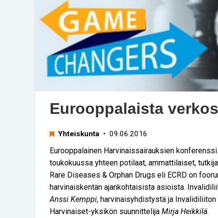
Eurooppalaista verkos
Yhteiskunta
• 09.06.2016
Eurooppalainen Harvinaissairauksien konferenssi
toukokuussa yhteen potilaat, ammattilaiset, tutkij
Rare Diseases & Orphan Drugs eli ECRD on foorumi
harvinaiskentän ajankohtaisista asioista. Invalidilii
Anssi Kemppi
, harvinaisyhdistystä ja Invalidiliiton
Harvinaiset-yksikön suunnittelija
Mirja Heikkilä.