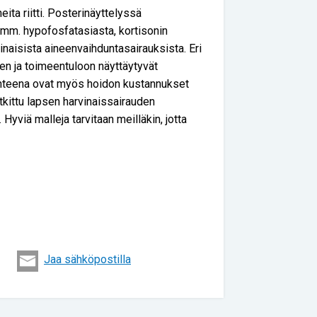
ta riitti. Posterinäyttelyssä
yi mm. hypofosfatasiasta, kortisonin
naisista aineenvaihduntasairauksista. Eri
n ja toimeentuloon näyttäytyvät
ohteena ovat myös hoidon kustannukset
tkittu lapsen harvinaissairauden
viä malleja tarvitaan meilläkin, jotta
Jaa sähköpostilla