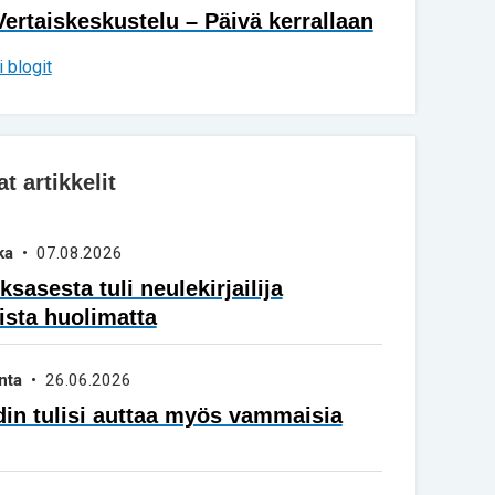
Vertaiskeskustelu – Päivä kerrallaan
 blogit
 artikkelit
ka
• 07.08.2026
sasesta tuli neulekirjailija
ista huolimatta
nta
• 26.06.2026
in tulisi auttaa myös vammaisia