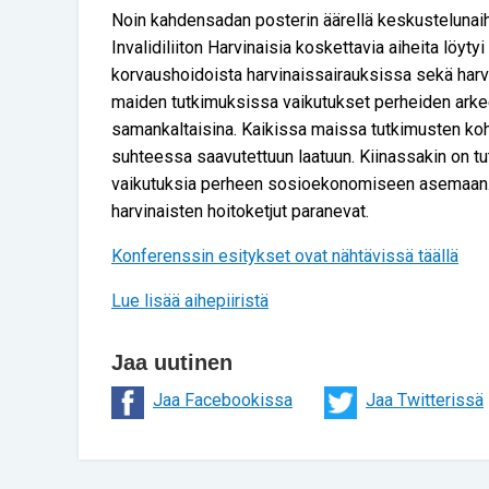
Noin kahdensadan posterin äärellä keskustelunaihei
Invalidiliiton Harvinaisia koskettavia aiheita löyt
korvaushoidoista harvinaissairauksissa sekä harvi
maiden tutkimuksissa vaikutukset perheiden arkee
samankaltaisina. Kaikissa maissa tutkimusten k
suhteessa saavutettuun laatuun. Kiinassakin on tu
vaikutuksia perheen sosioekonomiseen asemaan. Hy
harvinaisten hoitoketjut paranevat.
Konferenssin esitykset ovat nähtävissä täällä
Lue lisää aihepiiristä
Jaa uutinen
Jaa Facebookissa
Jaa Twitterissä