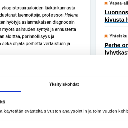
Vapaa-ai
, yliopistosairaaloiden lääkärikunnasta
Luonnoss
dustanut luennoitsija, professori
Helena
kivusta 
ten hyötyjä asianmukaisen diagnoosin
 myötä sairauden syntyä ja ennustetta
Yhteisku
an aloittaa, perinnöllisyys ja
 sekä ohjata perhettä vertaistuen ja
Perhe on
lyhytkas
enemisestä ja toimista, joilla Euroopassa
ltaista hoitoa. Eri maiden edustajat
Yksityiskohdat
aisten harvinaissairauksien
hjelmien mukaisista toimenpiteistä.
itä
painavia puheenvuoroja. Liian myöhään
ssa käytetään evästeitä sivuston analysointiin ja toimivuuden keh
en diagnoosien aiheuttamaa inhimillistä
esimerkiksi kuvantamismenetelmien,