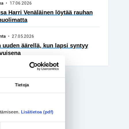
ka
• 17.06.2026
a Harri Venäläinen löytää rauhan
huolimatta
nta
• 27.05.2026
 uuden äärellä, kun lapsi syntyy
vuisena
Tietoja
ittämiseen.
Lisätietoa (pdf)