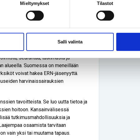
an parempaa hyödyntämistä.
Mieltymykset
Tilastot
pejä, tarvitaan lisää, jotta
hokkaammin.
verkostoa
Salli valinta
 harvinaissairauksien
ence Networks). ERN:n toiminnalla
oimista, seurantaa, tutkimusta ja
an alueella. Suomessa on meneillään
 yksiköt voivat hakea ERN-jäsenyyttä.
 useiden harvinaissairauksien
sien tavoitteista. Se luo uutta tietoa ja
uksien hoitoon. Kansainvälisessä
lisää tutkimusmahdollisuuksia ja
 Laajempaa osaamista tarvitaan
 on vain yksi tai muutama tapaus.