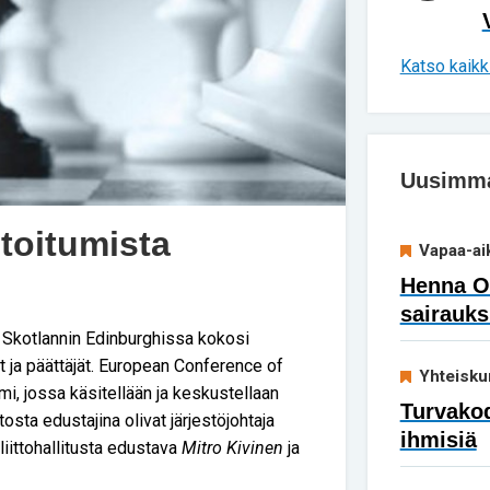
Katso kaikki
Uusimmat
toitumista
Vapaa-ai
Henna Ok
sairauks
 Skotlannin Edinburghissa kokosi
at ja päättäjät. European Conference of
Yhteisku
, jossa käsitellään ja keskustellaan
Turvakod
tosta edustajina olivat järjestöjohtaja
ihmisiä
 liittohallitusta edustava
Mitro Kivinen
ja