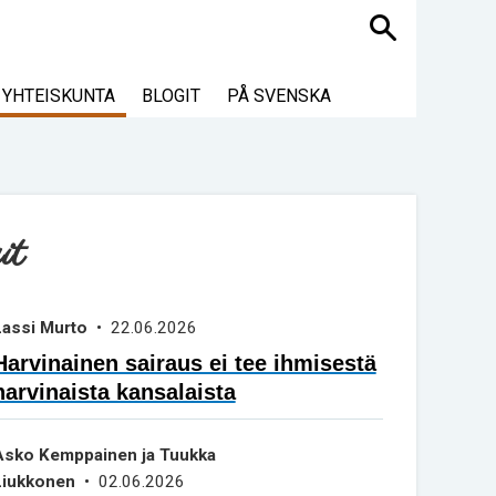
Haku
YHTEISKUNTA
BLOGIT
PÅ SVENSKA
it
Lassi Murto
• 22.06.2026
Harvinainen sairaus ei tee ihmisestä
harvinaista kansalaista
Asko Kemppainen ja Tuukka
Liukkonen
• 02.06.2026