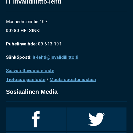
IT Invalidiliitto-lehti
Mannerheimintie 107
00280 HELSINKI
Puhelinvaihde:
09 613 191
Sähköposti:
it-lehti@invalidiliitto.fi
Saavutettavuusseloste
Tietosuojaseloste
/
Muuta suostumustasi
Sosiaalinen Media
Invalidiliitto
Invalidiliitto
Facebookissa
Twitterissä