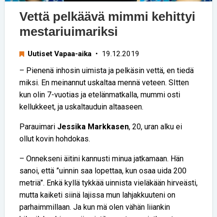
Vettä pelkäävä mimmi kehittyi
mestariuimariksi
Uutiset Vapaa-aika
• 19.12.2019
– Pienenä inhosin uimista ja pelkäsin vettä, en tiedä
miksi. En meinannut uskaltaa mennä veteen. SItten
kun olin 7-vuotias ja etelänmatkalla, mummi osti
kellukkeet, ja uskaltauduin altaaseen.
Parauimari
Jessika Markkasen
, 20, uran alku ei
ollut kovin hohdokas.
– Onnekseni äitini kannusti minua jatkamaan. Hän
sanoi, että ”uinnin saa lopettaa, kun osaa uida 200
metriä”. Enkä kyllä tykkää uinnista vieläkään hirveästi,
mutta kaiketi siinä lajissa mun lahjakkuuteni on
parhaimmillaan. Ja kun mä olen vähän liiankin