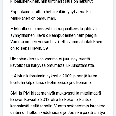
kilpailuhenkinen, niin uintiharrastus on jatkunut.
Espoolainen, sitten helsinkiläistynyt Jessika
Markkanen on parauimari.
– Minulla on ilmeisesti hapenpuutteesta johtuva
synnynnäinen, lievä oikeanpuoleinen hemiplegia.
Vamma on sen verran lievä, että vammaluokitukseni
on toiseksi lievin, S9.
Ulospäin Jessikan vamma ei juuri näy pientä
kävellessä näkyvää ontumista lukuunottamatta.
– Aloitin kilpauinnin syksyllä 2009 ja sen jälkeen
kiertelin kilpailuissa kotimaassa ja ulkomailla.
SM- ja PM-kisat menivät mukavasti, ja mitalimäärä
kasvoi. Keväällä 2012 oli aika kokeilla kuntoa
kansainvälisellä tasolla. Vuotta myöhemmin intohimo
uintiin oli hetken kadoksissa, ja Jessika päätti siirtyä