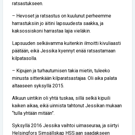
ratsastukseen.
– Hevoset ja ratsastus on kuulunut perheemme
harrastuksiin jo äitini lapsuudesta saakka, ja
kaksossiskoni harrastaa lajia vieläkin.
Lapsuuden selkävamma kuitenkin ilmoitti kivuliaasti
päätään, eikä Jessika kyennyt enää ratsastamaan
kilpatasolla.
– Kipujen ja turhautumisen takia mietin, tuleeko
minusta sittenkään kilparatsastajaa. Oli aika palata
altaaseen syksyllä 2015.
Alkuun uintikin oli yhtä tuskaa, sillä selkä kipuili
kaiken aikaa, eikä uinnista tahtonut Jessikan mukaan
“tulla yhtään mitään”.
Syksyllä 2016 Jessika vaihtoi uimaseuraa, ja siirtyi
Helsingfors Simsällskap HSS:aan saadakseen