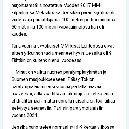
harjoitusmääriä nostettua. Vuoden 2017 MM-
kilpailuissa Meksikossa Jessikan paras sijoitus oli
viides sija paraatilajissa, 100 metrin perhosuinnissa.
50 metrin ja 100 metrin vapaauinneissa hän oli
kuudes.
Tänä vuonna syyskuiset MM-kisat Lontoossa eivät
sitten ylikunnon takia menneet hyvin. Jessika oli 9.
Tähtäin on kuitenkin ensi vuodessa.
– Minut on valittu nuorten paralympiaryhmään ja
Suomen maajoukkueeseen. Pääsy Tokion
paralympialaisiin ensi vuonna jää tällä haavaa
haaveeksi, sillä vaadittavia tulosrajoja ei ehkä enää
ehdi alittamaan, mutta nuorella naisella on toki aikaa
selviytyä seuraaviin, Pariisin paralympialaisiin
vuonna 2024.
Jessika harjoittelee normaalisti 6-9 kertaa viikossa