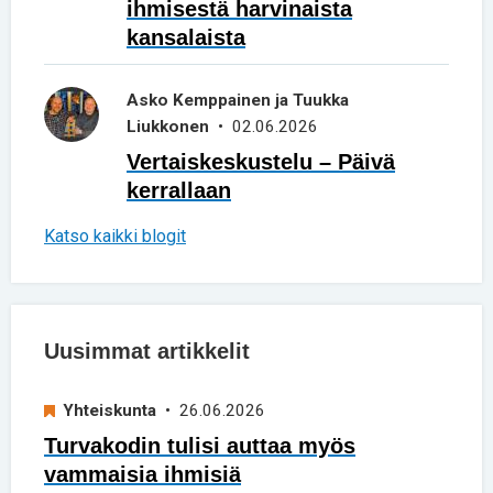
ihmisestä harvinaista
kansalaista
Asko Kemppainen ja Tuukka
Liukkonen
• 02.06.2026
Vertaiskeskustelu – Päivä
kerrallaan
Katso kaikki blogit
Uusimmat artikkelit
Yhteiskunta
• 26.06.2026
Turvakodin tulisi auttaa myös
vammaisia ihmisiä