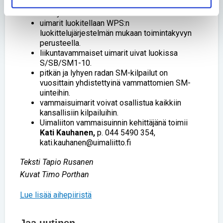
kilpailutoimintaan osallistuvat liikunta-, näkö- ja
kehitysvammaiset uimarit.
uimarit luokitellaan WPS:n
luokittelujärjestelmän mukaan toimintakyvyn
perusteella.
liikuntavammaiset uimarit uivat luokissa
S/SB/SM1-10.
pitkän ja lyhyen radan SM-kilpailut on
vuosittain yhdistettyinä vammattomien SM-
uinteihin.
vammaisuimarit voivat osallistua kaikkiin
kansallisiin kilpailuihin.
Uimaliiton vammaisuinnin kehittäjänä toimii
Kati Kauhanen,
p. 044 5490 354,
kati.kauhanen@uimaliitto.fi
Teksti Tapio Rusanen
Kuvat Timo Porthan
Lue lisää aihepiiristä