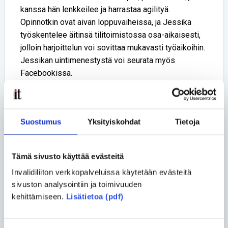
kanssa hän lenkkeilee ja harrastaa agilityä.
Opinnotkin ovat aivan loppuvaiheissa, ja Jessika
työskentelee äitinsä tilitoimistossa osa-aikaisesti,
jolloin harjoittelun voi sovittaa mukavasti työaikoihin.
Jessikan uintimenestystä voi seurata myös
Facebookissa.
Parauimari Jessika Markkanen harjoittelee Helsingin
parhaassa uintipaikassa eli Mäkelänrinteen
uintikeskuksessa.
Suostumus
Yksityiskohdat
Tietoja
Uintitaidon voi oppia kuka hyvänsä
Tämä sivusto käyttää evästeitä
Pohjoismaisen uimataitomääritelmän mukaan
uimataitoinen on henkilö, joka pudottuaan syvään
Invalidiliiton verkkopalveluissa käytetään evästeitä
veteen niin, että pää käy veden alla ja päästyään
sivuston analysointiin ja toimivuuden
uudelleen pinnalle, ui yhtäjaksoisesti 200 metriä,
kehittämiseen.
Lisätietoa (pdf)
josta 50 metriä selällään.