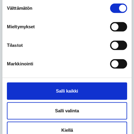
Luikuisissa uimaseuroissa on myös harrasteryhmiä,
Suostumuksen
joiden tavoitteena ei ole kilpailutoiminta, vaan
Välttämätön
valinta
harrastaminen sosiaalisessa ympäristössä. Lue
lisää
Uimaliiton sivuilta
.
Mieltymykset
Suomalainen erityisuinti on Suomen Uimaopetus- ja
Hengenpelastusliitto SUH:n uimaopetuksen
Tilastot
soveltamista uimarin yksilöllinen toimintakyky
vedessä huomioiden.
Markkinointi
Erityisuinnissa pyritään ryhmäopetukseen sekä
integrointiin silloin, kun tämä on mahdollista.
Uimaopetuksessa kokeillaan ja käytetään
Salli kaikki
monipuolisesti erilaisia keinoja ja apuvälineitä, jotta
tekeminen ja oppiminen vedessä olisi mielekästä.
Salli valinta
Vammaisuinti
yksi suosituimmista vammaisurheilulajeista
maailmalla.
Kiellä