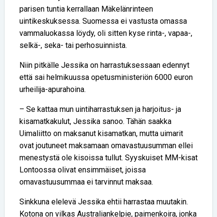
parisen tuntia kerrallaan Mäkelänrinteen
uintikeskuksessa. Suomessa ei vastusta omassa
vammaluokassa löydy, oli sitten kyse rinta-, vapaa-,
selkä-, seka- tai perhosuinnista.
Niin pitkälle Jessika on harrastuksessaan edennyt
että sai helmikuussa opetusministeriön 6000 euron
urheilija-apurahoina.
– Se kattaa mun uintiharrastuksen ja harjoitus- ja
kisamatkakulut, Jessika sanoo. Tähän saakka
Uimaliitto on maksanut kisamatkan, mutta uimarit
ovat joutuneet maksamaan omavastuusumman ellei
menestystä ole kisoissa tullut. Syyskuiset MM-kisat
Lontoossa olivat ensimmäiset, joissa
omavastuusummaa ei tarvinnut maksaa.
Sinkkuna elelevä Jessika ehtii harrastaa muutakin.
Kotona on vilkas Australiankelpie, paimenkoira, jonka