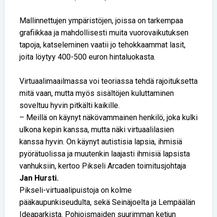
Mallinnettujen ympäristöjen, joissa on tarkempaa
grafiikkaa ja mahdollisesti muita vuorovaikutuksen
tapoja, katseleminen vaatii jo tehokkaammat lasit,
joita löytyy 400-500 euron hintaluokasta.
Virtuaalimaailmassa voi teoriassa tehdä rajoituksetta
mitä vaan, mutta myös sisältöjen kuluttaminen
soveltuu hyvin pitkälti kaikille.
– Meillä on käynyt näkövammainen henkilö, joka kulki
ulkona kepin kanssa, mutta näki virtuaalilasien
kanssa hyvin. On käynyt autistisia lapsia, ihmisiä
pyörätuolissa ja muutenkin laajasti ihmisiä lapsista
vanhuksiin, kertoo Pikseli Arcaden toimitusjohtaja
Jan Hursti.
Pikseli-virtuaalipuistoja on kolme
pääkaupunkiseudulta, sekä Seinäjoelta ja Lempäälän
Ideaparkista. Pohjoismaiden suurimman ketjun