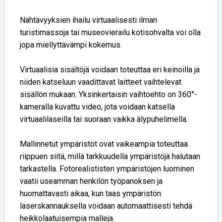
Nähtävyyksien ihailu virtuaalisesti ilman
turistimassoja tai museovierailu kotisohvalta voi olla
jopa miellyttävämpi kokemus.
Virtuaalisia sisältöjä voidaan toteuttaa eri keinoilla ja
niiden katseluun vaadittavat laitteet vaihtelevat
sisällön mukaan. Yksinkertaisin vaihtoehto on 360°-
kameralla kuvattu video, jota voidaan katsella
virtuaalilaseilla tai suoraan vaikka älypuhelimella.
Mallinnetut ympäristöt ovat vaikeampia toteuttaa
riippuen siitä, millä tarkkuudella ympäristöjä halutaan
tarkastella. Fotorealististen ympäristöjen luominen
vaatii useamman henkilön työpanoksen ja
huomattavasti aikaa, kun taas ympäristön
laserskannauksella voidaan automaattisesti tehdä
heikkolaatuisempia malleja.