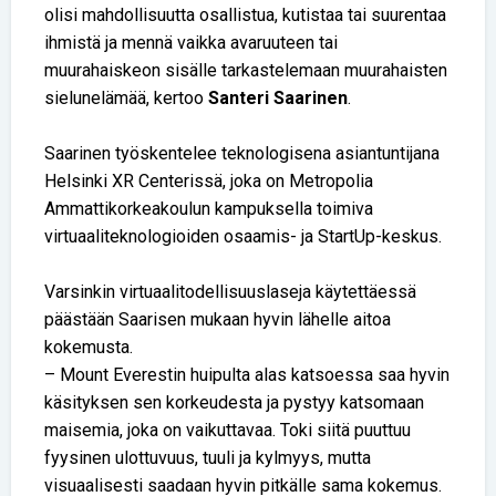
olisi mahdollisuutta osallistua, kutistaa tai suurentaa
ihmistä ja mennä vaikka avaruuteen tai
muurahaiskeon sisälle tarkastelemaan muurahaisten
sielunelämää, kertoo
Santeri Saarinen
.
Saarinen työskentelee teknologisena asiantuntijana
Helsinki XR Centerissä, joka on Metropolia
Ammattikorkeakoulun kampuksella toimiva
virtuaaliteknologioiden osaamis- ja StartUp-keskus.
Varsinkin virtuaalitodellisuuslaseja käytettäessä
päästään Saarisen mukaan hyvin lähelle aitoa
kokemusta.
– Mount Everestin huipulta alas katsoessa saa hyvin
käsityksen sen korkeudesta ja pystyy katsomaan
maisemia, joka on vaikuttavaa. Toki siitä puuttuu
fyysinen ulottuvuus, tuuli ja kylmyys, mutta
visuaalisesti saadaan hyvin pitkälle sama kokemus.