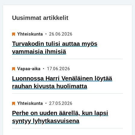
Uusimmat artikkelit
Yhteiskunta
• 26.06.2026
Turvakodin tulisi auttaa myös
vammaisia ihmisiä
Vapaa-aika
• 17.06.2026
Luonnossa Harri Venäläinen löytää
rauhan kivusta huolimatta
Yhteiskunta
• 27.05.2026
Perhe on uuden äärellä, kun lapsi
syntyy lyhytkasvuisena