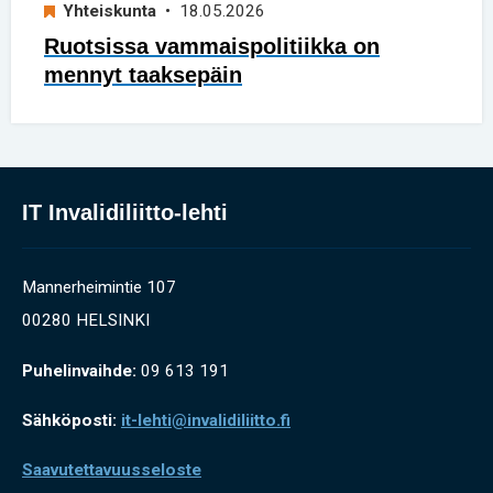
Yhteiskunta
• 18.05.2026
Ruotsissa vammaispolitiikka on
mennyt taaksepäin
IT Invalidiliitto-lehti
Mannerheimintie 107
00280 HELSINKI
Puhelinvaihde:
09 613 191
Sähköposti:
it-lehti@invalidiliitto.fi
Saavutettavuusseloste