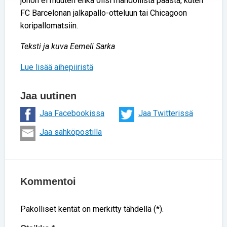
johon ei muuten ehkä olisi mahdollista päästä, kuten
FC Barcelonan jalkapallo-otteluun tai Chicagoon
koripallomatsiin.
Teksti ja kuva Eemeli Sarka
Lue lisää aihepiiristä
Jaa uutinen
Jaa Facebookissa
Jaa Twitterissä
Jaa sähköpostilla
Kommentoi
Pakolliset kentät on merkitty tähdellä (*).