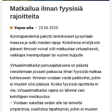
Matkailua ilman fyysisiä
rajoitteita
Vapaa-aika
• 22.06.2020
Koronapandemia pakotti lentokoneet pysymään
maassa ja sulki maiden rajoja. Koteihinsa eristyksiin
jääneet ihmiset voivat silti matkustaa virtuaalisesti,
vaikkapa merenpohjaan tai vuoren huipulle.
Virtuaalimatkailun perusajatuksena on päästä
vierailemaan jossain paikassa ilman fyysistä matkaa
kohteeseen. Ihminen voidaan viedä paikkoihin, joihin
ei muuten olisi pääsyä. Koska fyysisiä rajoitteita ei
ole, virtuaalimatkailun rajana on lähinnä vain
kehittäjien mielikuvitus.
– Voidaan sukeltaa veden alle tai lennellä
ympäriinsä, osallistua tapahtumiin, joihin ei muuten