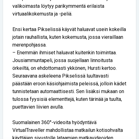
valikoimasta löytyy parikymmentä erilaista
virtuaalikokemusta ja -peliä.
Ensi kertaa Pikselissä käyvät haluavat usein kokeilla
jotain rauhallista, kuten kokemusta, jossa vieraillaan
merenpohjassa.
– Enemmän ihmiset haluavat kuitenkin toimintaa.
Jousiammuntapeli, jossa suojellaan linnoitusta
örkeiltä, on ehdottomasti ykkönen, Hursti kertoo.
Seuraavana askeleena Pikselissä luultavasti
päästään eroon käsiohjaimista peleissä, jolloin kädet
tunnistetaan automaattisesti. Sen lisäksi mukaan on
tulossa fyysisiä elementtejä, kuten tärinää ja tuulta,
puettavien liivien avulla.
Suomalainen 360°-videoita hyödyntävä
VirtualTraveller mahdollistaa matkailun kotisohvalta
käyttäjien sivustolle lataamien matkavideoiden