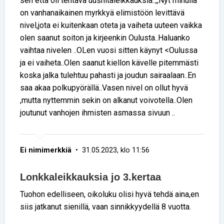
sen että oli tehtävä uusnitaleikkauksia..,,Nyt minulla
on vanhanaikainen myrkkyä elimistöön levittävä
nivel,jota ei kuitenkaan oteta ja vaiheta uuteen vaikka
olen saanut soiton ja kirjeenkin Oulusta..Haluanko
vaihtaa nivelen ..OLen vuosi sitten käynyt <Oulussa
ja ei vaiheta..Olen saanut kiellon kävelle pitemmästi
koska jalka tulehtuu pahasti ja joudun sairaalaan..En
saa akaa polkupyörällä..Vasen nivel on ollut hyvä
,mutta nyttemmin sekin on alkanut voivotella..Olen
joutunut vanhojen ihmisten asmassa sivuun ..
Ei nimimerkkiä
• 31.05.2023, klo 11:56
Lonkkaleikkauksia jo 3.kertaa
Tuohon edelliseen, oikoluku olisi hyvä tehdä aina,en
siis jatkanut sienillä, vaan sinnikkyydellä 8 vuotta.