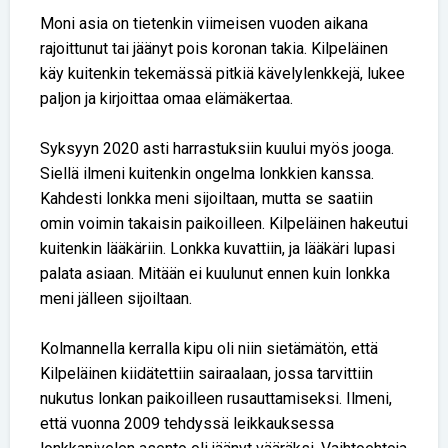
Moni asia on tietenkin viimeisen vuoden aikana
rajoittunut tai jäänyt pois koronan takia. Kilpeläinen
käy kuitenkin tekemässä pitkiä kävelylenkkejä, lukee
paljon ja kirjoittaa omaa elämäkertaa.
Syksyyn 2020 asti harrastuksiin kuului myös jooga.
Siellä ilmeni kuitenkin ongelma lonkkien kanssa.
Kahdesti lonkka meni sijoiltaan, mutta se saatiin
omin voimin takaisin paikoilleen. Kilpeläinen hakeutui
kuitenkin lääkäriin. Lonkka kuvattiin, ja lääkäri lupasi
palata asiaan. Mitään ei kuulunut ennen kuin lonkka
meni jälleen sijoiltaan.
Kolmannella kerralla kipu oli niin sietämätön, että
Kilpeläinen kiidätettiin sairaalaan, jossa tarvittiin
nukutus lonkan paikoilleen rusauttamiseksi. Ilmeni,
että vuonna 2009 tehdyssä leikkauksessa