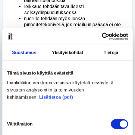
bakteeritulehduksia
leikkaus tehdään tavallisesti
selkäydinpuudutuksessa
nuorille tehdään myös lonkan
pinnoitetekoniveliä, jos reisiluun päässä ei ole
laajoja eroosio- tai kystaonteloita tai
merkittävää osteoporoosia
leikkauksesta kuntoutumiseen kuluu noin
kolme kuukautta
Suostumus
Yksityiskohdat
Tietoja
kipulääkitystä tarvitaan tyypillisesti 4-12
viikkoa
potilaista yli 90 prosenttia saa hyvän 10
vuoden ennusteen
Tämä sivusto käyttää evästeitä
nykyisin proteesien käyttöikä on noin 20 vuotta
Invalidiliiton verkkopalveluissa käytetään evästeitä
potilaaksi yksityissairaalaan pääsee myös
sivuston analysointiin ja toimivuuden
laillistetun lääkärin lähetteellä, kotikunnan
myöntämällä maksusitoumuksella /
kehittämiseen.
Lisätietoa (pdf)
palvelusetelillä.
terveydenhuoltolaki mahdollistaa vapaan
hoitopaikan valinnan mistä tahansa Suomen
Suostumuksen
erikoissairaanhoidon julkisesta yksiköstä.
Välttämätön
valinta
Valinnanvapaus koskee kiireetöntä sairaalassa
annettavaa erikoislääkärin palvelua ja hoitoa.