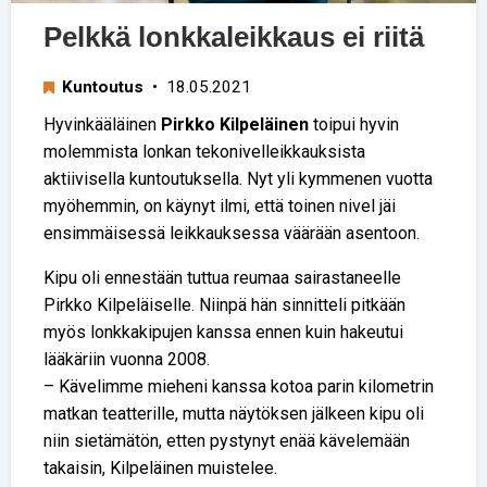
Pelkkä lonkkaleikkaus ei riitä
Kuntoutus
• 18.05.2021
Hyvinkääläinen
Pirkko Kilpeläinen
toipui hyvin
molemmista lonkan tekonivelleikkauksista
aktiivisella kuntoutuksella. Nyt yli kymmenen vuotta
myöhemmin, on käynyt ilmi, että toinen nivel jäi
ensimmäisessä leikkauksessa väärään asentoon.
Kipu oli ennestään tuttua reumaa sairastaneelle
Pirkko Kilpeläiselle. Niinpä hän sinnitteli pitkään
myös lonkkakipujen kanssa ennen kuin hakeutui
lääkäriin vuonna 2008.
– Kävelimme mieheni kanssa kotoa parin kilometrin
matkan teatterille, mutta näytöksen jälkeen kipu oli
niin sietämätön, etten pystynyt enää kävelemään
takaisin, Kilpeläinen muistelee.