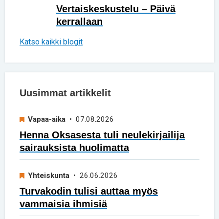
Vertaiskeskustelu – Päivä
kerrallaan
Katso kaikki blogit
Uusimmat artikkelit
Vapaa-aika
• 07.08.2026
Henna Oksasesta tuli neulekirjailija
sairauksista huolimatta
Yhteiskunta
• 26.06.2026
Turvakodin tulisi auttaa myös
vammaisia ihmisiä