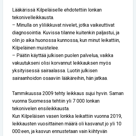
Lääkärissä Kilpeläiselle ehdotettiin lonkan
tekonivelleikkausta.
– Minulla on yliliikkuvat nivelet, jotka vaikeuttivat
diagnosointia. Kuvissa tilanne kuitenkin paljastui, ja
olin jo aika huonossa kunnossa, kun minut leikattiin,
Kilpeläinen muistelee.
– Päätin käyttää julkisen puolen palvelua, vaikka
vakuutukseni olisi korvannut leikkauksen myös
yksityisessä sairaalassa. Luotin julkisen
sairaanhoidon osaaviin lääkäreihin, hän jatkaa.
Tammikuussa 2009 tehty leikkaus sujui hyvin. Saman
vuonna Suomessa tehtiin yli 7 000 lonkan
tekonivelen ensileikkausta.
Kun Kilpeläisen vasen lonkka leikattiin vuonna 2019,
leikkausten vuosittainen määrä oli kasvanut jo yli 10
000:een, ja kasvun ennustetaan vain kiihtyvän