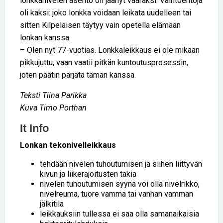
lonkkanivelen asento oli jäänyt vääräksi. Vaihtoehtoja
oli kaksi: joko lonkka voidaan leikata uudelleen tai
sitten Kilpeläisen täytyy vain opetella elämään
lonkan kanssa.
– Olen nyt 77-vuotias. Lonkkaleikkaus ei ole mikään
pikkujuttu, vaan vaatii pitkän kuntoutusprosessin,
joten päätin pärjätä tämän kanssa.
Teksti Tiina Parikka
Kuva Timo Porthan
It Info
Lonkan tekonivelleikkaus
tehdään nivelen tuhoutumisen ja siihen liittyvän
kivun ja liikerajoitusten takia
nivelen tuhoutumisen syynä voi olla nivelrikko,
nivelreuma, tuore vamma tai vanhan vamman
jälkitila
leikkauksiin tullessa ei saa olla samanaikaisia