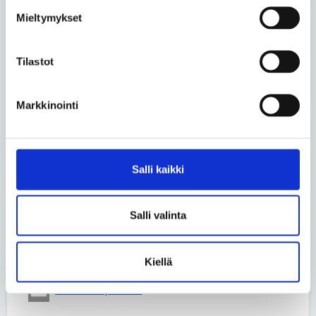
Se koskee myös tekonivelleikkauksen
Mieltymykset
jälkeistä seurantaa ja mahdollisia kiireettömiä
uusintaleikkauksia.
vapaan hoitopaikan valinnan perusteella hoitosi
Tilastot
maksaa saman kuin oman kotikunnan
lähisairaalassa.
palvelusetelin saaja voi itse valita
Markkinointi
hoitopaikkansa sellaisista palveluntuottajista,
jotka kotikunta on hyväksynyt omaan
palveluntuottajarekisteriinsä.
Salli kaikki
Lähteet: Reumaliitto, Mehiläinen ja Coxa
Lue lisää aihepiiristä
Salli valinta
Jaa uutinen
Kiellä
Jaa Facebookissa
Jaa Twitterissä
Jaa sähköpostilla