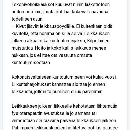
Tekonivelleikkaukset kuuluvat niihin lääketieteen
hoitomuotoihin, joista potilaat kokevat saavansa
todellisen avun.
– Kivut jäävät leikkauspöydälle. Ei kuitenkaan pidä
kuvitella, että homma on sillä selvä. Leikkauksen
jälkeen alkaa pitkä kuntoutumisjakso, Kilpeläinen
muistuttaa. Hoito ja koko kallis leikkaus menee
hukkaan, jos ei itse ota vastuuta omasta
kuntoutumisestaan.
Kokonaisvaltaiseen kuntoutumiseen voi kulua vuosi.
Liikuntaharjoitukset kannattaa aloittaa jo ennen
leikkausta, jolloin toipuminen sujuu paremmin.
Leikkauksen jälkeen liikkeelle kehotetaan lähtemään
fysioterapeutin avustuksella jo samana tai
viimeistään seuraavana päivänä leikkauksen jälkeen.
Pahimpien leikkauskipujen hellitettyä potilas pääsee