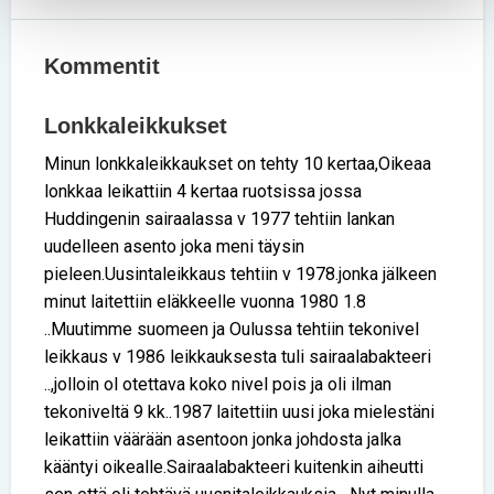
Kommentit
Lonkkaleikkukset
Minun lonkkaleikkaukset on tehty 10 kertaa,Oikeaa
lonkkaa leikattiin 4 kertaa ruotsissa jossa
Huddingenin sairaalassa v 1977 tehtiin lankan
uudelleen asento joka meni täysin
pieleen.Uusintaleikkaus tehtiin v 1978.jonka jälkeen
minut laitettiin eläkkeelle vuonna 1980 1.8
..Muutimme suomeen ja Oulussa tehtiin tekonivel
leikkaus v 1986 leikkauksesta tuli sairaalabakteeri
..,jolloin ol otettava koko nivel pois ja oli ilman
tekoniveltä 9 kk..1987 laitettiin uusi joka mielestäni
leikattiin väärään asentoon jonka johdosta jalka
kääntyi oikealle.Sairaalabakteeri kuitenkin aiheutti