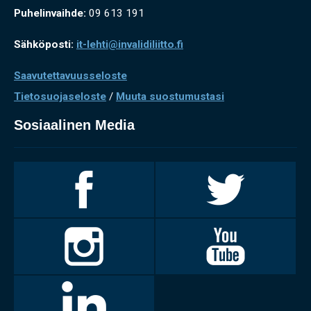
Puhelinvaihde:
09 613 191
Sähköposti:
it-lehti@invalidiliitto.fi
Saavutettavuusseloste
Tietosuojaseloste
/
Muuta suostumustasi
Sosiaalinen Media
Invalidiliitto
Invalidiliitto
Facebookissa
Twitterissä
Invalidiliitto
Invalidiliitto
Instagramissa
Youtubessa
LinkedIn