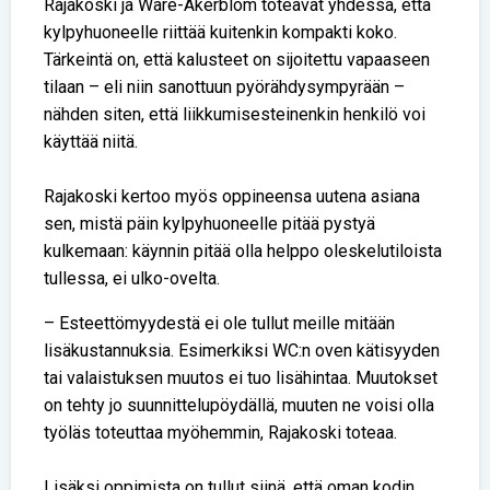
Rajakoski ja Wäre-Åkerblom toteavat yhdessä, että
kylpyhuoneelle riittää kuitenkin kompakti koko.
Tärkeintä on, että kalusteet on sijoitettu vapaaseen
tilaan – eli niin sanottuun pyörähdysympyrään –
nähden siten, että liikkumisesteinenkin henkilö voi
käyttää niitä.
Rajakoski kertoo myös oppineensa uutena asiana
sen, mistä päin kylpyhuoneelle pitää pystyä
kulkemaan: käynnin pitää olla helppo oleskelutiloista
tullessa, ei ulko-ovelta.
– Esteettömyydestä ei ole tullut meille mitään
lisäkustannuksia. Esimerkiksi WC:n oven kätisyyden
tai valaistuksen muutos ei tuo lisähintaa. Muutokset
on tehty jo suunnittelupöydällä, muuten ne voisi olla
työläs toteuttaa myöhemmin, Rajakoski toteaa.
Lisäksi oppimista on tullut siinä, että oman kodin