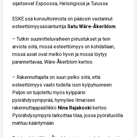
sijaitsevat Espoossa, Helsingissä ja Turussa.
ESKE:ssä konsultoinnista on pääosin vastannut
esteettömyysasiantuntija
Satu Wäre-Åkerblom
.
– Tutkin suunnitteluvaiheen piirustukset ja tein
arviota siitä, missä esteettömyys on kohdallaan,
missä asiat ovat melko hyvin ja missä löytyy
parannettavaa, Wäre-Åkerblom kertoo.
– Rakennuttajalla on suuri pelko siitä, että
esteettömyys vaatii todella ison kylpyhuoneen.
Paljon on tuijotettu myös kylppärin
pyörähdysympyrää, hymyilee Ilmarisen
rakennuttajapäällikkö
Nina Rajakoski
kertoo.
Pyörähdysympyrä tarkoittaa tilaa, jossa pyörätuolilla
mahtuu kääntymään.