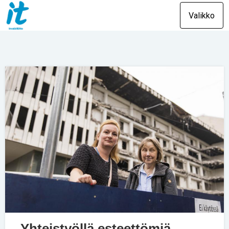
Valikko
Yhteistyöllä esteettömiä