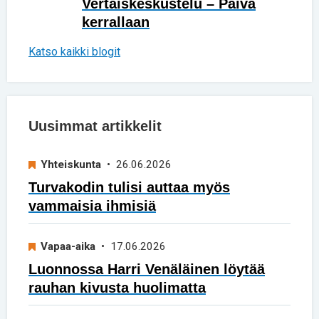
Vertaiskeskustelu – Päivä
kerrallaan
Katso kaikki blogit
Uusimmat artikkelit
Yhteiskunta
• 26.06.2026
Turvakodin tulisi auttaa myös
vammaisia ihmisiä
Vapaa-aika
• 17.06.2026
Luonnossa Harri Venäläinen löytää
rauhan kivusta huolimatta