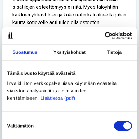
sisätilojen esteettömyys ei riitä. Myös taloyhtiön
kaikkien yhteistilojen ja koko reitin katualueelta pihan
kautta kotiovelle asti tulee olla esteetön.
Esteettömyyttä kokevat määräykset ovat
tarkentuneet vuoden tämän vuoden alussa, jolloin tuli
Suostumus
Yksityiskohdat
Tietoja
voimaan uusi esteettömyysasetus. Myös asetuksen
mukanaan tuomat uudistukset on otettu huomioon
konsultoinnissa.
Tämä sivusto käyttää evästeitä
Invalidiliiton verkkopalveluissa käytetään evästeitä
– Parvekkeen asema asumiselle välttämättömänä
sivuston analysointiin ja toimivuuden
tilana on uusi asia. On ollut mukava huomata, että
kehittämiseen.
Lisätietoa (pdf)
Ilmarisen kohteissa on paljon parvekkeita, Wäre-
Åkerblom sanoo.
Suostumuksen
– Voin suositella ihan kaikille ESKEn palveluja. Nyt
Välttämätön
valinta
teemme varmasti laadukkaampia asuntoja, joiden
sopivuus on taattu kaikille. Yhteistyö on ollut