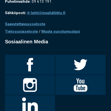
Puhelinvaihde:
09 613 191
Sähköposti:
it-lehti@invalidiliitto.fi
Saavutettavuusseloste
Tietosuojaseloste
/
Muuta suostumustasi
Sosiaalinen Media
Invalidiliitto
Invalidiliitto
Facebookissa
Twitterissä
Invalidiliitto
Invalidiliitto
Instagramissa
Youtubessa
LinkedIn