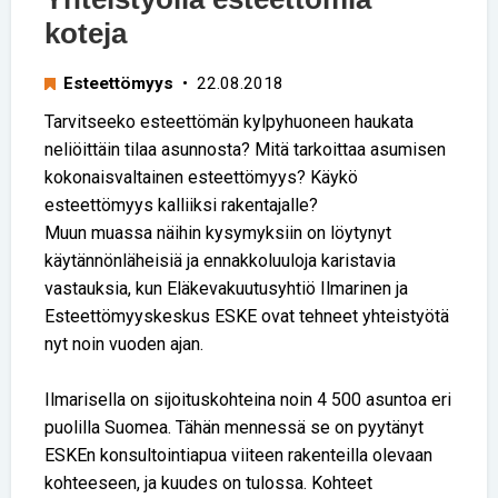
koteja
Esteettömyys
• 22.08.2018
Tarvitseeko esteettömän kylpyhuoneen haukata
neliöittäin tilaa asunnosta? Mitä tarkoittaa asumisen
kokonaisvaltainen esteettömyys? Käykö
esteettömyys kalliiksi rakentajalle?
Muun muassa näihin kysymyksiin on löytynyt
käytännönläheisiä ja ennakkoluuloja karistavia
vastauksia, kun Eläkevakuutusyhtiö Ilmarinen ja
Esteettömyyskeskus ESKE ovat tehneet yhteistyötä
nyt noin vuoden ajan.
Ilmarisella on sijoituskohteina noin 4 500 asuntoa eri
puolilla Suomea. Tähän mennessä se on pyytänyt
ESKEn konsultointiapua viiteen rakenteilla olevaan
kohteeseen, ja kuudes on tulossa. Kohteet