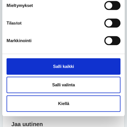
Mieltymykset
oppimiskokemus väellemme. Esteettömyys on ihan
ehdoton myyntivaltti, joka varmistaa asuntojemme
vuokrattavuuden. Tämä on myös yksi osa
Tilastot
toimintamme vastuullisuutta, Rajakoski kuvaa.
Markkinointi
– On hienoa, että Invalidiliitto saa Ilmarisen kaltaisia
hyviä esimerkkejä esteettömästä rakentamisesta.
Esteettömyys ei ole mikään vaikea asia ja
esteettömät rakennukset voivat näyttää kauniilta,
Salli kaikki
Wäre-Åkerblom sanoo.
Salli valinta
Teksti Veera Saloheimo
Kuva Timo Porthan
Kiellä
Lue lisää aihepiiristä
Jaa uutinen