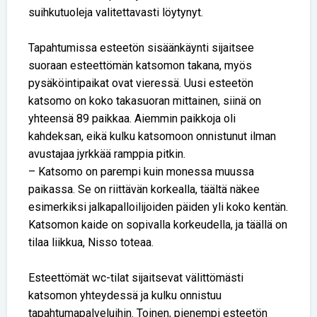
suihkutuoleja valitettavasti löytynyt.
Tapahtumissa esteetön sisäänkäynti sijaitsee
suoraan esteettömän katsomon takana, myös
pysäköintipaikat ovat vieressä. Uusi esteetön
katsomo on koko takasuoran mittainen, siinä on
yhteensä 89 paikkaa. Aiemmin paikkoja oli
kahdeksan, eikä kulku katsomoon onnistunut ilman
avustajaa jyrkkää ramppia pitkin.
– Katsomo on parempi kuin monessa muussa
paikassa. Se on riittävän korkealla, täältä näkee
esimerkiksi jalkapalloilijoiden päiden yli koko kentän.
Katsomon kaide on sopivalla korkeudella, ja täällä on
tilaa liikkua, Nisso toteaa.
Esteettömät wc-tilat sijaitsevat välittömästi
katsomon yhteydessä ja kulku onnistuu
tapahtumapalveluihin. Toinen, pienempi esteetön