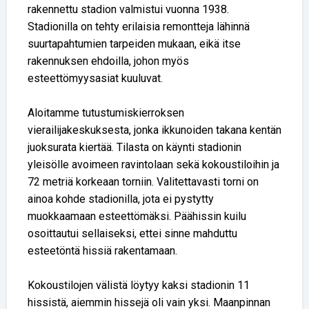
rakennettu stadion valmistui vuonna 1938.
Stadionilla on tehty erilaisia remontteja lähinnä
suurtapahtumien tarpeiden mukaan, eikä itse
rakennuksen ehdoilla, johon myös
esteettömyysasiat kuuluvat.
Aloitamme tutustumiskierroksen
vierailijakeskuksesta, jonka ikkunoiden takana kentän
juoksurata kiertää. Tilasta on käynti stadionin
yleisölle avoimeen ravintolaan sekä kokoustiloihin ja
72 metriä korkeaan torniin. Valitettavasti torni on
ainoa kohde stadionilla, jota ei pystytty
muokkaamaan esteettömäksi. Päähissin kuilu
osoittautui sellaiseksi, ettei sinne mahduttu
esteetöntä hissiä rakentamaan.
Kokoustilojen välistä löytyy kaksi stadionin 11
hissistä, aiemmin hissejä oli vain yksi. Maanpinnan