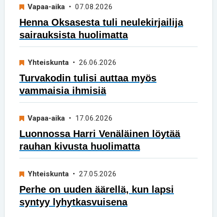
Vapaa-aika
• 07.08.2026
Henna Oksasesta tuli neulekirjailija
sairauksista huolimatta
Yhteiskunta
• 26.06.2026
Turvakodin tulisi auttaa myös
vammaisia ihmisiä
Vapaa-aika
• 17.06.2026
Luonnossa Harri Venäläinen löytää
rauhan kivusta huolimatta
Yhteiskunta
• 27.05.2026
Perhe on uuden äärellä, kun lapsi
syntyy lyhytkasvuisena