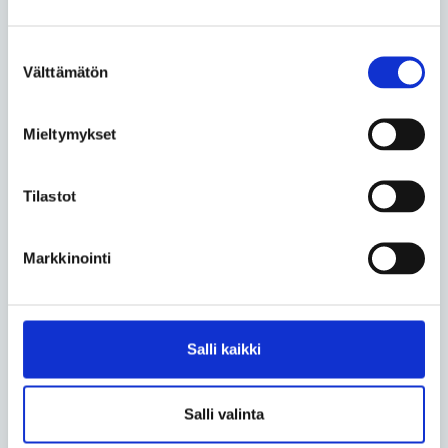
– Vanhaa rakennusta analysoitiin miettien, miten
esteettömät reitit eri tiloihin voidaan järjestää. Uudet
Suostumuksen
Välttämätön
tilat oli helppo suunnitella esteettömäksi nykyisten
valinta
normien mukaan, suunnittelusta vastannut arkkitehti
Kimmo Lintula
kertoo.
Mieltymykset
– Haasteena oli uusien osien liittäminen vanhaan
osaan ja esteettömien kulkureittien löytäminen.
Tilastot
Toinen ongelmakohta oli esteettömien paikkojen
sijoittaminen luontevasti katsomoon.
Markkinointi
Suunnitteluvaiheessa kuultiin muun muassa
Invalidiliiton, Suomen Paralympiakomitean ja
Suomen vammaisurheilu ja -liikunta ry:n edustajia
esteettömyysasioista.
Salli kaikki
Teksti Eemeli Sarka
Salli valinta
Kuva Timo Porthan