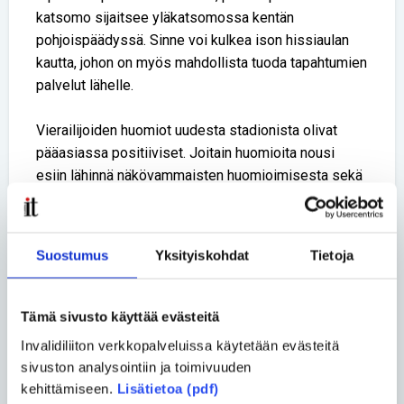
katsomo sijaitsee yläkatsomossa kentän
pohjoispäädyssä. Sinne voi kulkea ison hissiaulan
kautta, johon on myös mahdollista tuoda tapahtumien
palvelut lähelle.
Vierailijoiden huomiot uudesta stadionista olivat
pääasiassa positiiviset. Joitain huomioita nousi
esiin lähinnä näkövammaisten huomioimisesta sekä
pukuhuoneen varusteista ja vierailijakeskuksen
korkeasta asiointitiskistä, jonka ääreen ei pääse
pyörätuolilla.
Suostumus
Yksityiskohdat
Tietoja
Uuden yhdistäminen vanhaan
Rakennuksen esteettömyys oli jo
Tämä sivusto käyttää evästeitä
tarveselvitysvaiheessa yksi isoista
Invalidiliiton verkkopalveluissa käytetään evästeitä
suunnittelutavoitteista. Kansainväliset mitat
sivuston analysointiin ja toimivuuden
täyttävänä monitoimiareenana sen tuli soveltua
kehittämiseen.
Lisätietoa (pdf)
myös kaikille yleisöille.