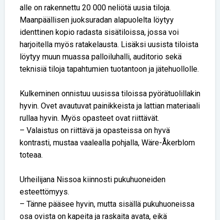
alle on rakennettu 20 000 neliötä uusia tiloja.
Maanpäällisen juoksuradan alapuolelta löytyy
identtinen kopio radasta sisätiloissa, jossa voi
harjoitella myös ratakelausta. Lisäksi uusista tiloista
löytyy muun muassa palloiluhalli, auditorio sekä
teknisiä tiloja tapahtumien tuotantoon ja jätehuollolle.
Kulkeminen onnistuu uusissa tiloissa pyörätuolillakin
hyvin. Ovet avautuvat painikkeista ja lattian materiaali
rullaa hyvin. Myös opasteet ovat riittävät.
– Valaistus on riittävä ja opasteissa on hyvä
kontrasti, mustaa vaalealla pohjalla, Wäre-Åkerblom
toteaa.
Urheilijana Nissoa kiinnosti pukuhuoneiden
esteettömyys.
– Tänne pääsee hyvin, mutta sisällä pukuhuoneissa
osa ovista on kapeita ja raskaita avata, eikä