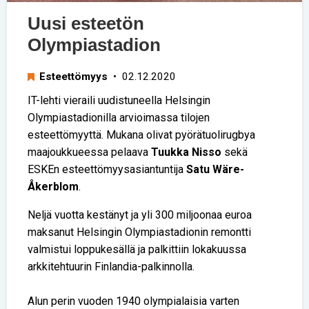
Uusi esteetön
Olympiastadion
Esteettömyys
• 02.12.2020
IT-lehti vieraili uudistuneella Helsingin
Olympiastadionilla arvioimassa tilojen
esteettömyyttä. Mukana olivat pyörätuolirugbya
maajoukkueessa pelaava
Tuukka Nisso
sekä
ESKEn esteettömyysasiantuntija
Satu Wäre-
Åkerblom
.
Neljä vuotta kestänyt ja yli 300 miljoonaa euroa
maksanut Helsingin Olympiastadionin remontti
valmistui loppukesällä ja palkittiin lokakuussa
arkkitehtuurin Finlandia-palkinnolla.
Alun perin vuoden 1940 olympialaisia varten