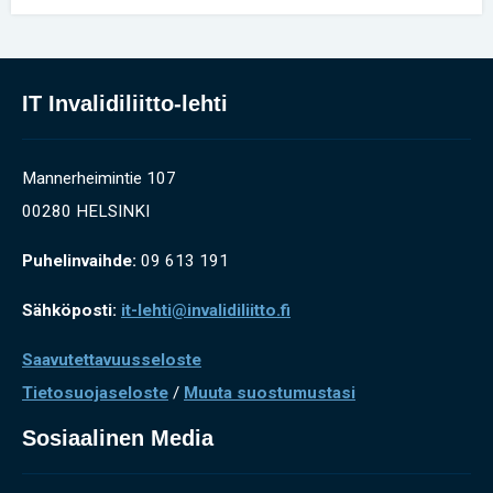
IT Invalidiliitto-lehti
Mannerheimintie 107
00280 HELSINKI
Puhelinvaihde:
09 613 191
Sähköposti:
it-lehti@invalidiliitto.fi
Saavutettavuusseloste
Tietosuojaseloste
/
Muuta suostumustasi
Sosiaalinen Media