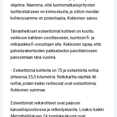
ohjelma. Näemme, että luontomatkailuyritysten
tuotteistukseen on kiinnostusta, ja silloin meidän
kohteissamme on potentiaalia, Kokkonen sanoo.
Tämänhetkiset esteettömät kohteet on koottu
verkkoon kahteen osoitteeseen, luontoon.fi- ja
retkipaikka.fi-sivustojen alle. Kokkonen lupaa, että
palvelurakenteiden paikkatiedon päivittämiseen
panostetaan tänä vuonna.
- Esteettömiä kohteita on 75 ja esteetöntä reittiä
yhteensä 25,5 kilometriä. Retkikartta näyttää 46
reittiä, joiden kaikki reitinosat ovat esteettömiä,
Kokkonen summaa.
Esteettömät retkikohteet ovat pääosin
kansallispuistoissa ja retkeilyalueilla. Lisäksi kaikki
Metsähallituksen 24 luontokeskusta ovat