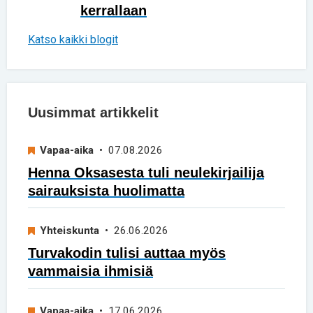
kerrallaan
Katso kaikki blogit
Uusimmat artikkelit
Vapaa-aika
• 07.08.2026
Henna Oksasesta tuli neulekirjailija
sairauksista huolimatta
Yhteiskunta
• 26.06.2026
Turvakodin tulisi auttaa myös
vammaisia ihmisiä
Vapaa-aika
• 17.06.2026