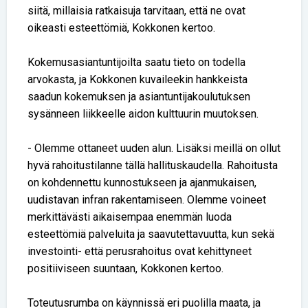
siitä, millaisia ratkaisuja tarvitaan, että ne ovat
oikeasti esteettömiä, Kokkonen kertoo.
Kokemusasiantuntijoilta saatu tieto on todella
arvokasta, ja Kokkonen kuvaileekin hankkeista
saadun kokemuksen ja asiantuntijakoulutuksen
sysänneen liikkeelle aidon kulttuurin muutoksen.
- Olemme ottaneet uuden alun. Lisäksi meillä on ollut
hyvä rahoitustilanne tällä hallituskaudella. Rahoitusta
on kohdennettu kunnostukseen ja ajanmukaisen,
uudistavan infran rakentamiseen. Olemme voineet
merkittävästi aikaisempaa enemmän luoda
esteettömiä palveluita ja saavutettavuutta, kun sekä
investointi- että perusrahoitus ovat kehittyneet
positiiviseen suuntaan, Kokkonen kertoo.
Toteutusrumba on käynnissä eri puolilla maata, ja