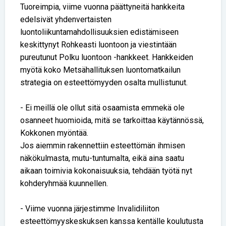
Tuoreimpia, viime vuonna päättyneitä hankkeita
edelsivät yhdenvertaisten
luontoliikuntamahdollisuuksien edistämiseen
keskittynyt Rohkeasti luontoon ja viestintään
pureutunut Polku luontoon -hankkeet. Hankkeiden
myötä koko Metsähallituksen luontomatkailun
strategia on esteettömyyden osalta mullistunut.
- Ei meillä ole ollut sitä osaamista emmekä ole
osanneet huomioida, mitä se tarkoittaa käytännössä,
Kokkonen myöntää.
Jos aiemmin rakennettiin esteettömän ihmisen
näkökulmasta, mutu-tuntumalta, eikä aina saatu
aikaan toimivia kokonaisuuksia, tehdään työtä nyt
kohderyhmää kuunnellen.
- Viime vuonna järjestimme Invalidiliiton
esteettömyyskeskuksen kanssa kentälle koulutusta