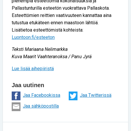
pienempiä esteettömiä kokonaisuuksia ja
Pallastunturilla esteetön vuokrattava Pallaskota.
Esteettömien reittien vaativuuteen kannattaa aina
tutustua etukäteen ennen maastoon lähtöä.
Lisätietoa esteettömistä kohteista:
Luontoon.fi/esteeton
Teksti Mariaana Nelimarkka
Kuva Maarit Vaahteranoksa / Panu Jyrä
Lue lisää aihepiiristä
Jaa uutinen
Jaa Facebookissa
Jaa Twitterissä
Jaa sähköpostilla