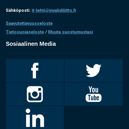
Sähköposti:
it-lehti@invalidiliitto.fi
Saavutettavuusseloste
Tietosuojaseloste
/
Muuta suostumustasi
Sosiaalinen Media
Invalidiliitto
Invalidiliitto
Facebookissa
Twitterissä
Invalidiliitto
Invalidiliitto
Instagramissa
Youtubessa
LinkedIn