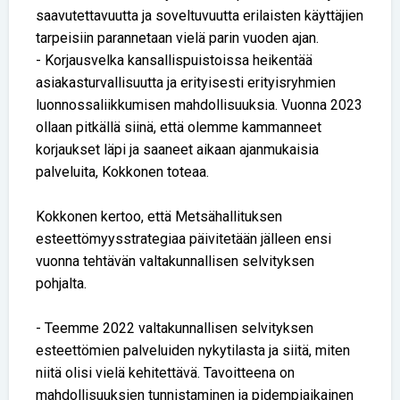
saavutettavuutta ja soveltuvuutta erilaisten käyttäjien
tarpeisiin parannetaan vielä parin vuoden ajan.
- Korjausvelka kansallispuistoissa heikentää
asiakasturvallisuutta ja erityisesti erityisryhmien
luonnossaliikkumisen mahdollisuuksia. Vuonna 2023
ollaan pitkällä siinä, että olemme kammanneet
korjaukset läpi ja saaneet aikaan ajanmukaisia
palveluita, Kokkonen toteaa.
Kokkonen kertoo, että Metsähallituksen
esteettömyysstrategiaa päivitetään jälleen ensi
vuonna tehtävän valtakunnallisen selvityksen
pohjalta.
- Teemme 2022 valtakunnallisen selvityksen
esteettömien palveluiden nykytilasta ja siitä, miten
niitä olisi vielä kehitettävä. Tavoitteena on
mahdollisuuksien tunnistaminen ja pidempiaikainen