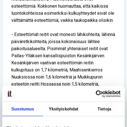
esteettömiä. Kokkonen huomauttaa, että kaikissa
luontokohteissa esimerkiksi kulkuyhteydet eivät ole
välttämättä esteettömiä, vaikka taukopaikka olisikin.
- Esteettömät reitit ovat monesti lähikohteita, lähinnä
päiväretkikohteita, joissa kokonaisuus lähtee
paikoitusalueelta. Pisimmät yhtenäiset reitit ovat
Pallas-Ylläksen kansallispuiston Kesänkijärven
Kesänkijärven vaativan esteettömän reitin
kulkupituus on 1,7 kilometriä, Maahisenkierros
Nuuksiossa noin 1,6 kilometriä ja Muikkupuron
esteetön reitti Hossassa noin 1,5 kilometriä,
Kokkonen kertoo.
Iso ajatusmallin muutos on ollut se, että hankkeiden
Suostumus
Yksityiskohdat
Tietoja
myötä syntyi uusi määritelmä, vaativa esteetön reitti.
Kokkonen on kiitollinen tästä ajattelutavan
muutoksesta.