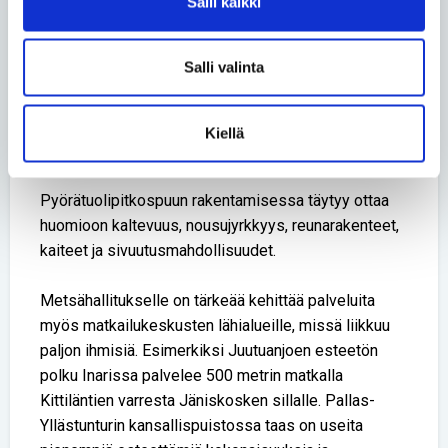
materiaalivalintoja, joiden ansiosta reitti säilyy
Salli kaikki
kuljettavana eri apuvälineille.
- Jos halutaan kohteesta esteetön, kantavat ja hyvät
Salli valinta
pintamateriaalit ovat kaiken a ja o. Pitää huolehtia,
että eroosio estyy eikä pintavesi ohjaudu polulle,
ettei se muutu nopeasti esteelliseksi reitiksi,
Kiellä
Kokkonen sanoo.
Pyörätuolipitkospuun rakentamisessa täytyy ottaa
huomioon kaltevuus, nousujyrkkyys, reunarakenteet,
kaiteet ja sivuutusmahdollisuudet.
Metsähallitukselle on tärkeää kehittää palveluita
myös matkailukeskusten lähialueille, missä liikkuu
paljon ihmisiä. Esimerkiksi Juutuanjoen esteetön
polku Inarissa palvelee 500 metrin matkalla
Kittiläntien varresta Jäniskosken sillalle. Pallas-
Yllästunturin kansallispuistossa taas on useita