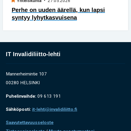
Yhteiskunta
• 27.05.2026
Perhe on uuden äärellä, kun lapsi
syntyy lyhytkasvuisena
IT Invalidiliitto-lehti
Mannerheimintie 107
00280 HELSINKI
Puhelinvaihde:
09 613 191
Sähköposti:
it-lehti@invalidiliitto.fi
Saavutettavuusseloste