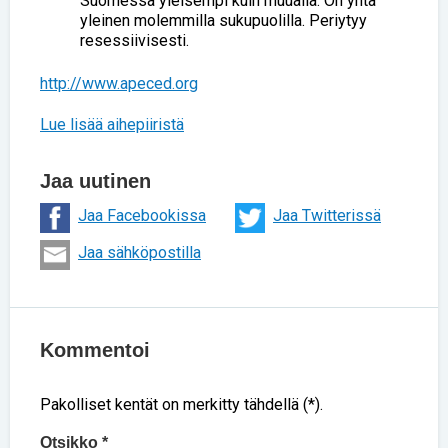
Suomessa yleisempi kuin muualla. On yhtä
yleinen molemmilla sukupuolilla. Periytyy
resessiivisesti.
http://www.apeced.org
Lue lisää aihepiiristä
Jaa uutinen
Jaa Facebookissa
Jaa Twitterissä
Jaa sähköpostilla
Kommentoi
Pakolliset kentät on merkitty tähdellä (*).
Otsikko *