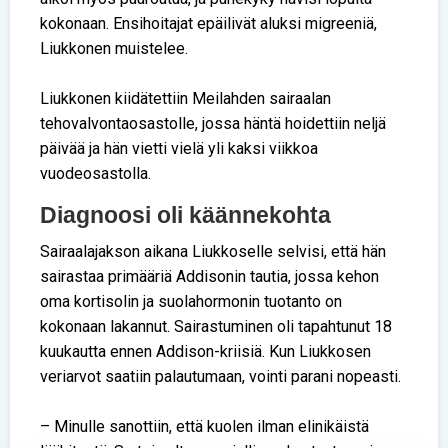
kokonaan. Ensihoitajat epäilivät aluksi migreeniä,
Liukkonen muistelee.
Liukkonen kiidätettiin Meilahden sairaalan
tehovalvontaosastolle, jossa häntä hoidettiin neljä
päivää ja hän vietti vielä yli kaksi viikkoa
vuodeosastolla.
Diagnoosi oli käännekohta
Sairaalajakson aikana Liukkoselle selvisi, että hän
sairastaa primääriä Addisonin tautia, jossa kehon
oma kortisolin ja suolahormonin tuotanto on
kokonaan lakannut. Sairastuminen oli tapahtunut 18
kuukautta ennen Addison-kriisiä. Kun Liukkosen
veriarvot saatiin palautumaan, vointi parani nopeasti.
– Minulle sanottiin, että kuolen ilman elinikäistä