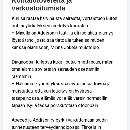
Kohtalotovereita ja
verkostoitumista
Kun sairastaa harvinaista sairautta, vertaistuen kuten
potilasyhdistyksen merkitys korostuu.
– Minulla on Addisonin tauti, ja oli iso ahaa-elämys
löytää taho, josta saa tietoa ja tukea sairauden
kanssa elämiseen, Minna Jokela muistelee.
Diagnoosin tullessa kukin joutuu miettimään, miten
oma elämä sovitetaan sairauden asettamiin
raameihin.
– Haluamme yhdistyksessä myös antaa toivoa ja
muistuttaa, että kun lääkitys on hyvässä
tasapainossa, elämää voi elää varsin normaaliin
tapaan. Kyllä tässä porskutetaan eteenpäin.
Apeced ja Addison ry pyrkii vaikuttamaan taudin
tunnettuuteen terveydenhoidossa. Tärkeisiin