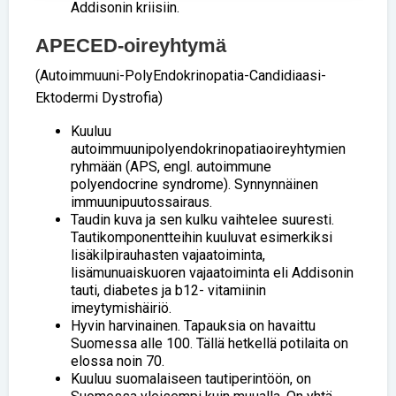
Addisonin kriisiin.
APECED-oireyhtymä
(Autoimmuuni-PolyEndokrinopatia-Candidiaasi-
Ektodermi Dystrofia)
Kuuluu
autoimmuunipolyendokrinopatiaoireyhtymien
ryhmään (APS, engl. autoimmune
polyendocrine syndrome). Synnynnäinen
immuunipuutossairaus.
Taudin kuva ja sen kulku vaihtelee suuresti.
Tautikomponentteihin kuuluvat esimerkiksi
lisäkilpirauhasten vajaatoiminta,
lisämunuaiskuoren vajaatoiminta eli Addisonin
tauti, diabetes ja b12- vitamiinin
imeytymishäiriö.
Hyvin harvinainen. Tapauksia on havaittu
Suomessa alle 100. Tällä hetkellä potilaita on
elossa noin 70.
Kuuluu suomalaiseen tautiperintöön, on