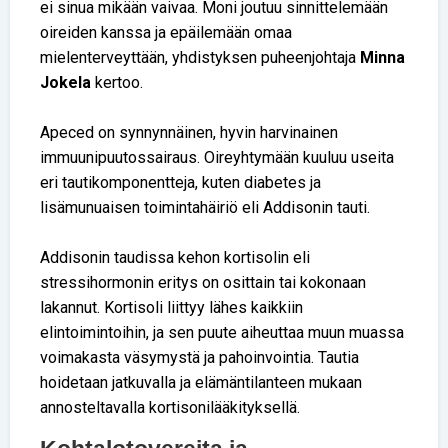
ei sinua mikään vaivaa. Moni joutuu sinnittelemään
oireiden kanssa ja epäilemään omaa
mielenterveyttään, yhdistyksen puheenjohtaja
Minna
Jokela
kertoo.
Apeced on synnynnäinen, hyvin harvinainen
immuunipuutossairaus. Oireyhtymään kuuluu useita
eri tautikomponentteja, kuten diabetes ja
lisämunuaisen toimintahäiriö eli Addisonin tauti.
Addisonin taudissa kehon kortisolin eli
stressihormonin eritys on osittain tai kokonaan
lakannut. Kortisoli liittyy lähes kaikkiin
elintoimintoihin, ja sen puute aiheuttaa muun muassa
voimakasta väsymystä ja pahoinvointia. Tautia
hoidetaan jatkuvalla ja elämäntilanteen mukaan
annosteltavalla kortisonilääkityksellä.