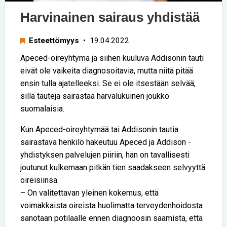
Harvinainen sairaus yhdistää
Esteettömyys
• 19.04.2022
Apeced-oireyhtymä ja siihen kuuluva Addisonin tauti
eivät ole vaikeita diagnosoitavia, mutta niitä pitää
ensin tulla ajatelleeksi. Se ei ole itsestään selvää,
sillä tauteja sairastaa harvalukuinen joukko
suomalaisia.
Kun Apeced-oireyhtymää tai Addisonin tautia
sairastava henkilö hakeutuu Apeced ja Addison -
yhdistyksen palvelujen piiriin, hän on tavallisesti
joutunut kulkemaan pitkän tien saadakseen selvyyttä
oireisiinsa.
– On valitettavan yleinen kokemus, että
voimakkaista oireista huolimatta terveydenhoidosta
sanotaan potilaalle ennen diagnoosin saamista, että