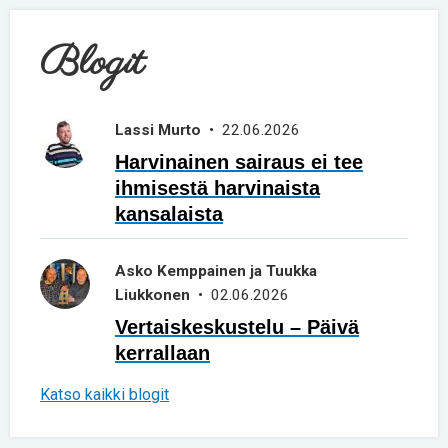
Blogit
Lassi Murto
• 22.06.2026
Harvinainen sairaus ei tee
ihmisestä harvinaista
kansalaista
Asko Kemppainen ja Tuukka
Liukkonen
• 02.06.2026
Vertaiskeskustelu – Päivä
kerrallaan
Katso kaikki blogit