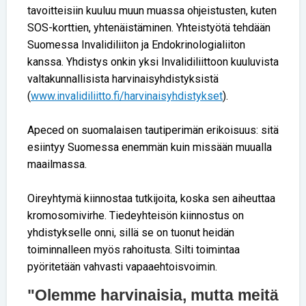
tavoitteisiin kuuluu muun muassa ohjeistusten, kuten
SOS-korttien, yhtenäistäminen. Yhteistyötä tehdään
Suomessa Invalidiliiton ja Endokrinologialiiton
kanssa. Yhdistys onkin yksi Invalidiliittoon kuuluvista
valtakunnallisista harvinaisyhdistyksistä
(
www.invalidiliitto.fi/harvinaisyhdistykset
).
Apeced on suomalaisen tautiperimän erikoisuus: sitä
esiintyy Suomessa enemmän kuin missään muualla
maailmassa.
Oireyhtymä kiinnostaa tutkijoita, koska sen aiheuttaa
kromosomivirhe. Tiedeyhteisön kiinnostus on
yhdistykselle onni, sillä se on tuonut heidän
toiminnalleen myös rahoitusta. Silti toimintaa
pyöritetään vahvasti vapaaehtoisvoimin.
"Olemme harvinaisia, mutta meitä