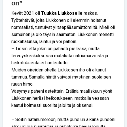
on”
Kevät 2021 oli
Tuukka Liukkoselle
raskas.
Työtehtävät, joita Liukkonen oli aiemmin hoitanut
normaalisti, tuntuivat ylitsepääsemättömiltä. Mieli oli
sumuinen ja olo täysin saamaton. Liukkonen menetti
ruokahalunsa, laihtui ja voi pahoin.
– Tiesin että jokin on pahasti pielessä, mutta
terveyskeskuksessa matalista natriumarvoista ja
heikotuksesta ei huolestuttu.
Muiden oireiden ohella Liukkosen iho oli alkanut
tummua. Samalla häntä vaivasi mystinen suolaisen
ruuan himo.
Väsymys paheni asteittain. Eräänä maaliskuun yönä
Liukkonen heräsi heikotukseen, matkalla vessaan
kaatui kolmesti suorilta jaloilta ja oksensi.
– Soitin hätänumeroon, mutta puhelun aikana puheeni
alkoi myös puuroutua, ja puhekyky hävisi lopulta