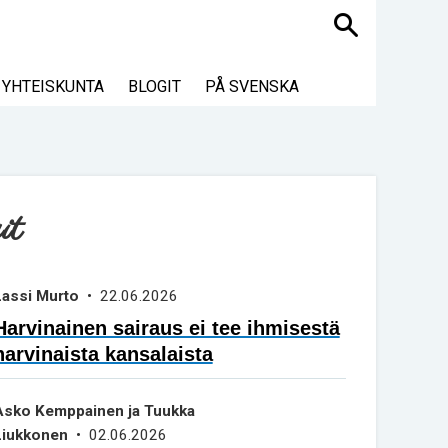
Haku
YHTEISKUNTA
BLOGIT
PÅ SVENSKA
it
Lassi Murto
• 22.06.2026
Harvinainen sairaus ei tee ihmisestä
harvinaista kansalaista
Asko Kemppainen ja Tuukka
Liukkonen
• 02.06.2026