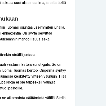
 aukeaa uusi uljas maailma, ja siltä tieltä
 mukaan
umiin Tuomas suuntaa useimmiten junalla.
i ennakointia. On syytä selvittää
avunsaannin mahdollisuus sekä
tenkin sisällä junissa.
uoli vastaan lastenvaunut-gate. Se on
:n luoma, Tuomas kertoo. Ongelma syntyy
n junassa keskitetty yhteen vaunuun. Tilaa
upaikkoja ei ole tarpeeksi, vaunuja
ätuolipaikoille.
 se aikamoista säätämistä välillä. Siellä