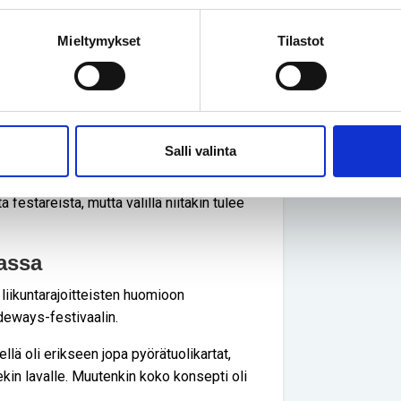
tuolistakin hyvin. Tämä edellyttää, että
hyvässä paikassa. Usein festareilla
Mieltymykset
Tilastot
n tasoeroja.
laisia, jotka ovat kaukana lavasta
ä tikku-ukkoja, Tuomas sanoo. Hänestä on
likatsomoaan, josta ei kuitenkaan ole
Salli valinta
 festareista, mutta välillä niitäkin tulee
assa
 liikuntarajoitteisten huomioon
deways-festivaalin.
llä oli erikseen jopa pyörätuolikartat,
kin lavalle. Muutenkin koko konsepti oli