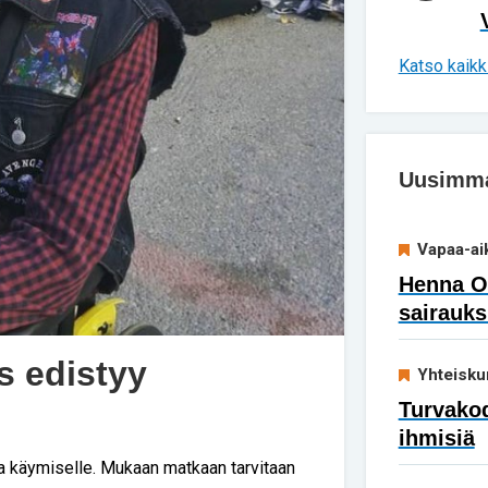
Katso kaikki
Uusimmat
Vapaa-ai
Henna Ok
sairauks
s edistyy
Yhteisku
Turvakod
ihmisiä
sa käymiselle. Mukaan matkaan tarvitaan