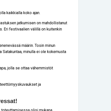
la kaikkialla koko ajan.
rastuksen jatkumisen on mahdollistanut
ri festivaalien välillä on kuitenkin
 enenevässä määrin. Tosin minun
 Satakuntaa, minulla ei ole kokemusta
tapa, jolla se ottaa vähemmistöt
 esteettömyyskuvaukset ja
vessat!
a toteuttamisessa olisi mukana