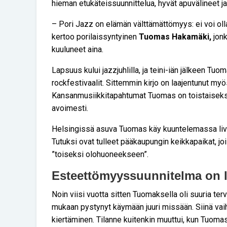
hieman etukäteissuunnittelua, hyvät apuvälineet ja
– Pori Jazz on elämän välttämättömyys: ei voi olla s
kertoo porilaissyntyinen
Tuomas Hakamäki,
jonk
kuuluneet aina.
Lapsuus kului jazzjuhlilla, ja teini-iän jälkeen T
rockfestivaalit. Sittemmin kirjo on laajentunut m
Kansanmusiikkitapahtumat Tuomas on toistaiseksi j
avoimesti.
Helsingissä asuva Tuomas käy kuuntelemassa live
Tutuksi ovat tulleet pääkaupungin keikkapaikat, jo
”toiseksi olohuoneekseen”.
Esteettömyyssuunnitelma on 
Noin viisi vuotta sitten Tuomaksella oli suuria t
mukaan pystynyt käymään juuri missään. Siinä vai
kiertäminen. Tilanne kuitenkin muuttui, kun Tuomas