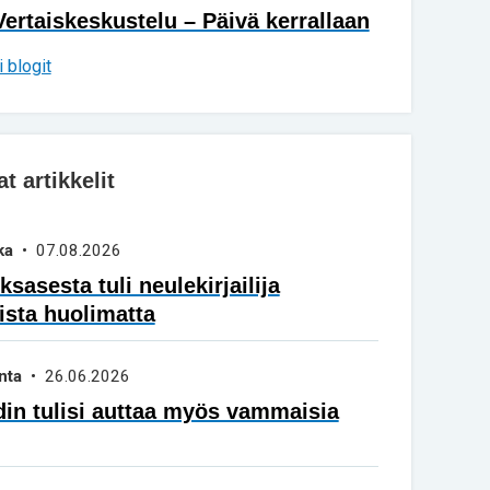
Vertaiskeskustelu – Päivä kerrallaan
 blogit
 artikkelit
ka
• 07.08.2026
sasesta tuli neulekirjailija
ista huolimatta
nta
• 26.06.2026
in tulisi auttaa myös vammaisia