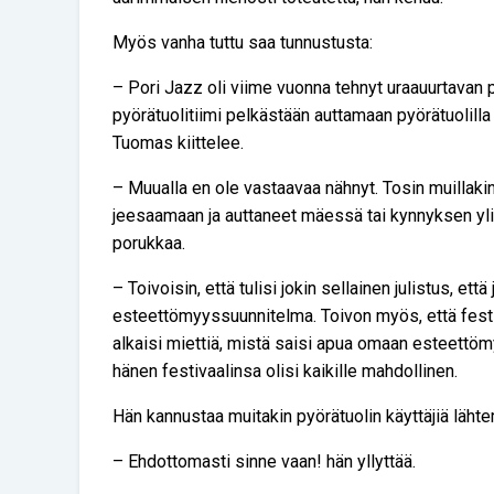
Myös vanha tuttu saa tunnustusta:
– Pori Jazz oli viime vuonna tehnyt uraauurtavan pä
pyörätuolitiimi pelkästään auttamaan pyörätuolilla
Tuomas kiittelee.
– Muualla en ole vastaavaa nähnyt. Tosin muillakin f
jeesaamaan ja auttaneet mäessä tai kynnyksen yli. 
porukkaa.
– Toivoisin, että tulisi jokin sellainen julistus, että
esteettömyyssuunnitelma. Toivon myös, että festivaa
alkaisi miettiä, mistä saisi apua omaan esteettömy
hänen festivaalinsa olisi kaikille mahdollinen.
Hän kannustaa muitakin pyörätuolin käyttäjiä läht
– Ehdottomasti sinne vaan! hän yllyttää.