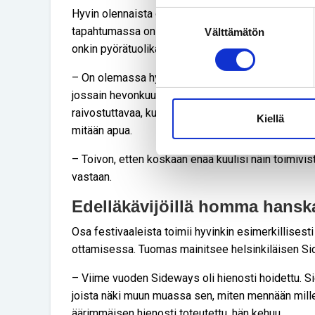
Hyvin olennaista on myös, että lavalle näkee pyörä
Suostumuksen
tapahtumassa on pyörätuolikatsomo ja että se on 
Välttämätön
valinta
onkin pyörätuolikatsomo tai -lava, mutta asiassa o
– On olemassa hyviä katsomoja, ja on olemassa sel
jossain hevonkuusessa ja joilta näkee vain pieni
raivostuttavaa, kun tapahtuma mainostaa pyörätuo
Kiellä
mitään apua.
– Toivon, etten koskaan enää kuulisi näin toimivista
vastaan.
Edelläkävijöillä homma hansk
Osa festivaaleista toimii hyvinkin esimerkillisesti
ottamisessa. Tuomas mainitsee helsinkiläisen Si
– Viime vuoden Sideways oli hienosti hoidettu. Sie
joista näki muun muassa sen, miten mennään mille
äärimmäisen hienosti toteutettu, hän kehuu.