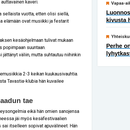
 auttavainen kaveri.
Vapaa-ai
Luonnoss
ellaista vuotta, etten olisi siellä,
kivusta 
a elämään ovat musiikki ja festarit
Yhteisku
uomaksen kesäohjelmaan tulivat mukaan
Perhe on
yös popimpaan suuntaan.
lyhytkas
ättänyt väliin, mutta suhtautuu niihinkin
musiikkia 2-3 keikan kuukausivauhtia.
ista Tavastia-klubia hän kuvailee
laadun tae
erveysongelmia eikä hän omien sanojensa
heessa jäi myös kesäfestivaalien
 sai itselleen sopivat apuvälineet. Hän