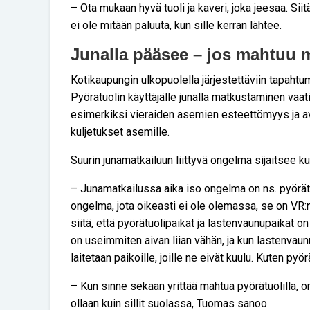
– Ota mukaan hyvä tuoli ja kaveri, joka jeesaa. Siitä
ei ole mitään paluuta, kun sille kerran lähtee.
Junalla pääsee – jos mahtuu
Kotikaupungin ulkopuolella järjestettäviin tapaht
Pyörätuolin käyttäjälle junalla matkustaminen vaati
esimerkiksi vieraiden asemien esteettömyys ja 
kuljetukset asemille.
Suurin junamatkailuun liittyvä ongelma sijaitsee kui
– Junamatkailussa aika iso ongelma on ns. pyörät
ongelma, jota oikeasti ei ole olemassa, se on VR
siitä, että pyörätuolipaikat ja lastenvaunupaikat o
on useimmiten aivan liian vähän, ja kun lastenvaun
laitetaan paikoille, joille ne eivät kuulu. Kuten pyör
– Kun sinne sekaan yrittää mahtua pyörätuolilla, on
ollaan kuin sillit suolassa, Tuomas sanoo.