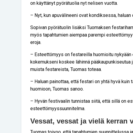
on käyttänyt pyörätuolia nyt nelisen vuotta.
– Nyt, kun apuvälineeni ovat kondiksessa, haluan ol
Sopivan pyörätuolin lisäksi Tuomaksen festarihar
myös tapahtumien aiempaa parempi esteettömyys. E
eroja.
– Esteettömyys on festareilla huomioitu nykyään
kokemukseni koskee lähinnä pääkaupunkiseutua ja
muista festareista, Tuomas toteaa.
– Haluan painottaa, että festari on yhtä hyvä kuin 
huomioon, Tuomas sanoo.
– Hyvän festivaalin tunnistaa siitä, että sillä on
esteettömyyssuunnitelma.
Vessat, vessat ja vielä kerran 
Tuomas toivoo, että tapahtumien suunnittelussa j