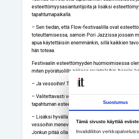
esteettömyysasiantuntijoita ja lisäksi esteettöm
tapahtumapaikalla.
– Sen tiedän, että Flow-festivaalilla ovat esteett
toteuttamisessa, samoin Pori Jazzissa jossain mää
apua käytettäisiin enemmänkin, sillä kaikkien tavoit
hän toteaa.
Festivaalin esteettömyyden huomioimisessa olennai
miten pyörätuolilla pääsee ravintoloihin, baariin, ka
– Ja vessoihin! Tähän tuhat huutomerkkiä perään!
– Valitettavasti vessat tulevat usein mieleen ihan
Suostumus
tapahtuman esteettömyyttä, hän ihmettelee.
– Lisäksi hyvällä festarilla invavessat ovat lukkoje
Tämä sivusto käyttää eväste
vessoihin menevät silloin kaikki ja pienessä mais
Invalidiliiton verkkopalvelui
Jonkun pitää olla valvomassa, ketkä invavessoja k