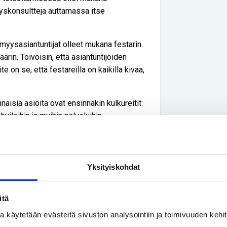
yyskonsultteja auttamassa itse
ömyysasiantuntijat olleet mukana festarin
rin. Toivoisin, että asiantuntijoiden
e on se, että festareilla on kaikilla kivaa,
sia asioita ovat ensinnäkin kulkureitit:
hviloihin ja muihin palveluihin.
 Tuomas painottaa.
 viimeisenä, kun suunnitellaan
Yksityiskohdat
n takana. Ilman lukkoja ei tule mitään,
itä
tissa kaikki vielä vähän enemmän.
ssa käytetään evästeitä sivuston analysointiin ja toimivuuden keh
äyttävät.