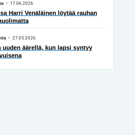
ka
• 17.06.2026
a Harri Venäläinen löytää rauhan
huolimatta
nta
• 27.05.2026
 uuden äärellä, kun lapsi syntyy
vuisena