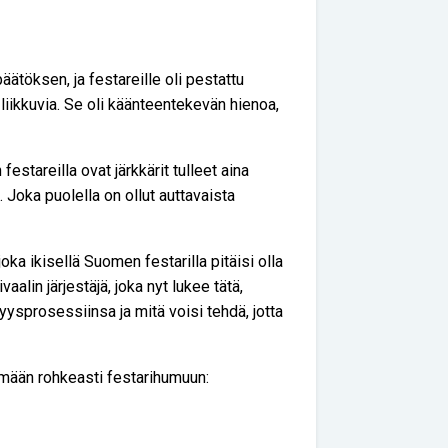
ätöksen, ja festareille oli pestattu
 liikkuvia. Se oli käänteentekevän hienoa,
estareilla ovat järkkärit tulleet aina
Joka puolella on ollut auttavaista
 joka ikisellä Suomen festarilla pitäisi olla
lin järjestäjä, joka nyt lukee tätä,
ysprosessiinsa ja mitä voisi tehdä, jotta
emään rohkeasti festarihumuun: