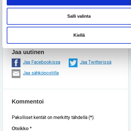
Teksti Esa Tuominen
Salli valinta
Kuva Eemeli Sarka, Samu Rytkönen
Kiellä
Lue lisää aihepiiristä
Jaa uutinen
Jaa Facebookissa
Jaa Twitterissä
Jaa sähköpostilla
Kommentoi
Pakolliset kentät on merkitty tähdellä (*).
Otsikko *