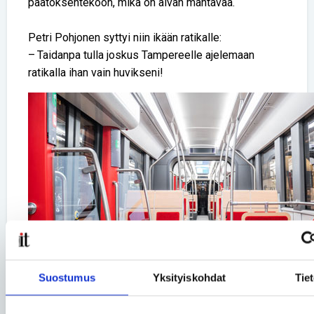
päätöksentekoon, mikä on aivan mahtavaa.
Petri Pohjonen syttyi niin ikään ratikalle:
– Taidanpa tulla joskus Tampereelle ajelemaan
ratikalla ihan vain huvikseni!
Suostumus
Yksityiskohdat
Tie