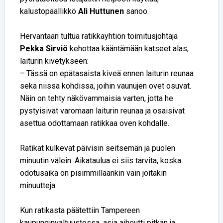
kalustopäällikkö
Ali Huttunen
sanoo.
Hervantaan tultua ratikkayhtiön toimitusjohtaja
Pekka Sirviö
kehottaa kääntämään katseet alas,
laiturin kivetykseen:
– Tässä on epätasaista kiveä ennen laiturin reunaa
sekä niissä kohdissa, joihin vaunujen ovet osuvat.
Näin on tehty näkövammaisia varten, jotta he
pystyisivät varomaan laiturin reunaa ja osaisivat
asettua odottamaan ratikkaa oven kohdalle.
Ratikat kulkevat päivisin seitsemän ja puolen
minuutin välein. Aikataulua ei siis tarvita, koska
odotusaika on pisimmilläänkin vain joitakin
minuutteja.
Kun ratikasta päätettiin Tampereen
kaupunginvaltuustossa, asia aiheutti pitkän ja