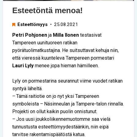
Esteetöntä menoa!
Esteettömyys
• 25.08.2021
Petri Pohjonen
ja
Milla Ilonen
testasivat
Tampereen uunituoreen ratikan
pyörätuolimatkustajina. He suitsuttavat kehuja niin,
että vieressä kuunteleva Tampereen pormestari
Lauri Lyly
menee jopa hieman hämilleen.
Lyly on pormestarina seurannut viime vuodet ratikan
syntyä läheltä.
– Tämä raitiotie on jo nyt yksi Tampereen
symboleista – Näsinneulan ja Tampere-talon rinnalla.
Projekti on ollut kaikin puolin onnistunut.
– Jos uusi joukkoliikennemuotomme saa vielä
tunnustusta esteettömyydestäänkin, niin eipä
tarvitse rakentamispäätöstä katua.