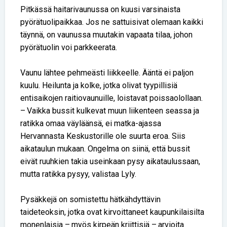
Pitkässä haitarivaunussa on kuusi varsinaista
pyörätuolipaikkaa. Jos ne sattuisivat olemaan kaikki
täynnä, on vaunussa muutakin vapaata tilaa, johon
pyörätuolin voi parkkeerata.
Vaunu lähtee pehmeästi liikkeelle. Ääntä ei paljon
kuulu. Heilunta ja kolke, jotka olivat tyypillisiä
entisaikojen raitiovaunuille, loistavat poissaolollaan.
– Vaikka bussit kulkevat muun liikenteen seassa ja
ratikka omaa väyläänsä, ei matka-ajassa
Hervannasta Keskustorille ole suurta eroa. Siis
aikataulun mukaan. Ongelma on siinä, että bussit
eivät ruuhkien takia useinkaan pysy aikataulussaan,
mutta ratikka pysyy, valistaa Lyly.
Pysäkkejä on somistettu hätkähdyttävin
taideteoksin, jotka ovat kirvoittaneet kaupunkilaisilta
monenlaisia – myös kirpeän kriittisiä – arvioita.