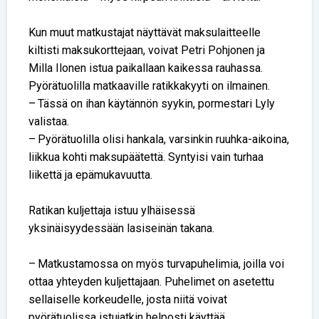
Kun muut matkustajat näyttävät maksulaitteelle
kiltisti maksukorttejaan, voivat Petri Pohjonen ja
Milla Ilonen istua paikallaan kaikessa rauhassa.
Pyörätuolilla matkaaville ratikkakyyti on ilmainen.
– Tässä on ihan käytännön syykin, pormestari Lyly
valistaa.
– Pyörätuolilla olisi hankala, varsinkin ruuhka-aikoina,
liikkua kohti maksupäätettä. Syntyisi vain turhaa
liikettä ja epämukavuutta.
Ratikan kuljettaja istuu ylhäisessä
yksinäisyydessään lasiseinän takana.
– Matkustamossa on myös turvapuhelimia, joilla voi
ottaa yhteyden kuljettajaan. Puhelimet on asetettu
sellaiselle korkeudelle, josta niitä voivat
pyörätuolissa istujatkin helposti käyttää,