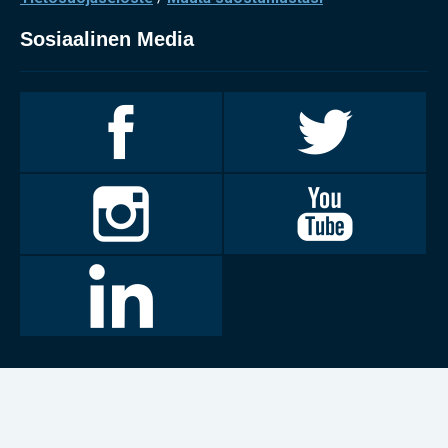
Sosiaalinen Media
Invalidiliitto
Invalidiliitto
Facebookissa
Twitterissä
Invalidiliitto
Invalidiliitto
Instagramissa
Youtubessa
LinkedIn