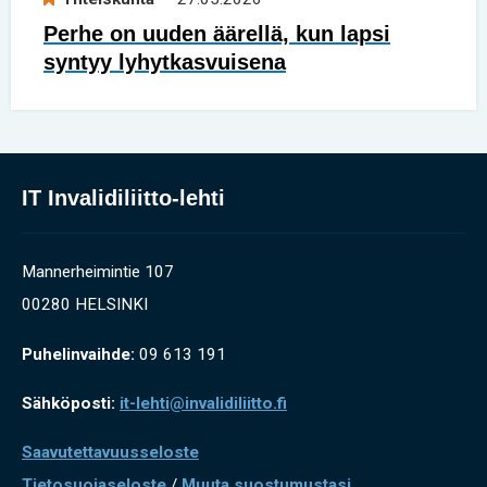
Perhe on uuden äärellä, kun lapsi
syntyy lyhytkasvuisena
IT Invalidiliitto-lehti
Mannerheimintie 107
00280 HELSINKI
Puhelinvaihde:
09 613 191
Sähköposti:
it-lehti@invalidiliitto.fi
Saavutettavuusseloste
Tietosuojaseloste
/
Muuta suostumustasi