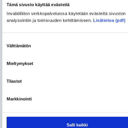
Tämä sivusto käyttää evästeitä
Ratikka numeroina
Invalidiliiton verkkopalveluissa käytetään evästeitä sivuston
analysointiin ja toimivuuden kehittämiseen.
Lisätietoa (pdf)
– Linjaston rakentamiskustannukset noin
250 miljoonaa euroa
– Vaunujen kustannukset noin 90
Suostumuksen
Välttämätön
miljoonaa euroa
valinta
– Valtiolta noin 75 miljoonaa euroa
– Tampereelle on tilattu 20 vaunua
Mieltymykset
– Vaunun pituus 37,3 metriä ja leveys
2,65 metriä
Tilastot
– Matkustajia mahtuu yhteen vaunuun
265, joista 105 istumaan
– Pyörätuolipaikkoja 6,
Markkinointi
lastenvaunupaikkoja 12,
polkupyöräpaikkoja 6
– Suurin nopeus 80 km / h, suurin
liikennöintinopeus 70 km / h
Salli kaikki