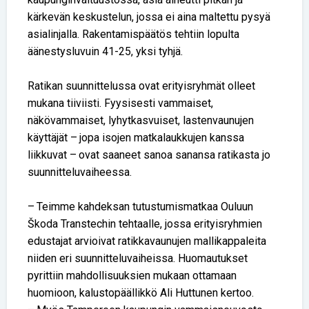
kärkevän keskustelun, jossa ei aina maltettu pysyä
asialinjalla. Rakentamispäätös tehtiin lopulta
äänestysluvuin 41-25, yksi tyhjä.
Ratikan suunnittelussa ovat erityisryhmät olleet
mukana tiiviisti. Fyysisesti vammaiset,
näkövammaiset, lyhytkasvuiset, lastenvaunujen
käyttäjät – jopa isojen matkalaukkujen kanssa
liikkuvat – ovat saaneet sanoa sanansa ratikasta jo
suunnitteluvaiheessa.
– Teimme kahdeksan tutustumismatkaa Ouluun
Škoda Transtechin tehtaalle, jossa erityisryhmien
edustajat arvioivat ratikkavaunujen mallikappaleita
niiden eri suunnitteluvaiheissa. Huomautukset
pyrittiin mahdollisuuksien mukaan ottamaan
huomioon, kalustopäällikkö Ali Huttunen kertoo.