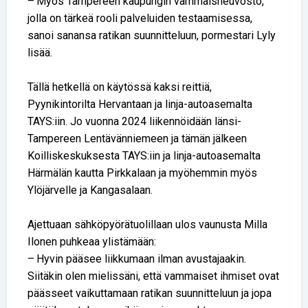
– Myös Tampereen kaupungin vammaisneuvosto,
jolla on tärkeä rooli palveluiden testaamisessa,
sanoi sanansa ratikan suunnitteluun, pormestari Lyly
lisää.
Tällä hetkellä on käytössä kaksi reittiä,
Pyynikintorilta Hervantaan ja linja-autoasemalta
TAYS:iin. Jo vuonna 2024 liikennöidään länsi-
Tampereen Lentävänniemeen ja tämän jälkeen
Koilliskeskuksesta TAYS:iin ja linja-autoasemalta
Härmälän kautta Pirkkalaan ja myöhemmin myös
Ylöjärvelle ja Kangasalaan.
Ajettuaan sähköpyörätuolillaan ulos vaunusta Milla
Ilonen puhkeaa ylistämään:
– Hyvin pääsee liikkumaan ilman avustajaakin.
Siitäkin olen mielissäni, että vammaiset ihmiset ovat
päässeet vaikuttamaan ratikan suunnitteluun ja jopa