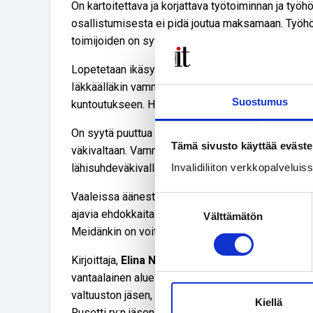
On kartoitettava ja korjattava työtoiminnan ja ty
osallistumisesta ei pidä joutua maksamaan. Työhön
toimijoiden on syytä tukea meidän vammaisten ja 
Lopetetaan ikäsyrjintä. Vammaisuus tai sairaus ei 
Iäkkäälläkin vammaisella on oltava oikeus tarvits
Suostumus
kuntoutukseen. Häntä ei saa siirtää vanhuspalveluid
On syytä puuttua meihin vammaisiin kohdistuvaan s
Tämä sivusto käyttää eväste
väkivaltaan. Vammaisella naisella tai tytöllä on 2
lähisuhdeväkivallan tai hyväksikäytön uhriksi kuin mu
Invalidiliiton verkkopalvelui
Vaaleissa äänestäminen on mahdollisuus vaikutt
Suostumuksen
ajavia ehdokkaita. Meidän vammaistenkin on olt
Välttämätön
valinta
Meidänkin on voitava toimia työntekijöinä, päättäjinä
Kirjoittaja,
Elina Nykyri,
on Vasemmistoliiton edus
vantaalainen alue- ja kuntavaravaltuutettu, järjestö-
valtuuston jäsen, Heta-liiton valtuuston varajäsen,
Kiellä
Rusetti ry:n jäsen, Helsingin Invalidien jäsen ja