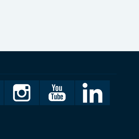
Invalidiliitto
Invalidiliitto
LinkedIn
Instagramissa
Youtubessa