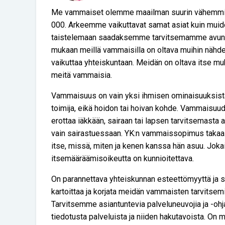
Me vammaiset olemme maailman suurin vähemmis
000. Arkeemme vaikuttavat samat asiat kuin muiden
taistelemaan saadaksemme tarvitsemamme avun 
mukaan meillä vammaisilla on oltava muihin nähden
vaikuttaa yhteiskuntaan. Meidän on oltava itse m
meitä vammaisia.
Vammaisuus on vain yksi ihmisen ominaisuuksista
toimija, eikä hoidon tai hoivan kohde. Vammaisuud
erottaa iäkkään, sairaan tai lapsen tarvitsemasta
vain sairastuessaan. YK:n vammaissopimus takaa
itse, missä, miten ja kenen kanssa hän asuu. Jok
itsemääräämisoikeutta on kunnioitettava.
On parannettava yhteiskunnan esteettömyyttä ja sa
kartoittaa ja korjata meidän vammaisten tarvitsem
Tarvitsemme asiantuntevia palveluneuvojia ja -ohj
tiedotusta palveluista ja niiden hakutavoista. On 