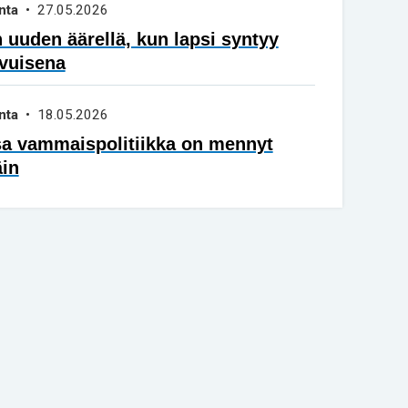
nta
• 27.05.2026
 uuden äärellä, kun lapsi syntyy
vuisena
nta
• 18.05.2026
sa vammaispolitiikka on mennyt
äin