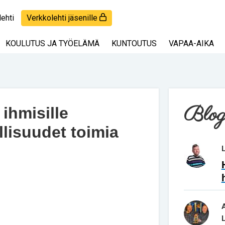
lehti
Verkkolehti jäsenille
KOULUTUS JA TYÖELÄMÄ
KUNTOUTUS
VAPAA-AIKA
Blog
ihmisille
lisuudet toimia