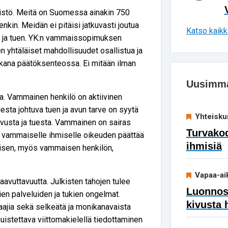
tö. Meitä on Suomessa ainakin 750
kin. Meidän ei pitäisi jatkuvasti joutua
Katso kaikki
ja tuen. YK:n vammaissopimuksen
 yhtäläiset mahdollisuudet osallistua ja
ukana päätöksenteossa. Ei mitään ilman
Uusimmat
. Vammainen henkilö on aktiivinen
esta johtuva tuen ja avun tarve on syytä
Yhteisku
 avusta ja tuesta. Vammainen on sairas
Turvakod
 vammaiselle ihmiselle oikeuden päättää
ihmisiä
aisen, myös vammaisen henkilön,
Vapaa-ai
avuttavuutta. Julkisten tahojen tulee
Luonnoss
ien palveluiden ja tukien ongelmat.
kivusta 
aajia sekä selkeätä ja monikanavaista
muistettava viittomakielellä tiedottaminen