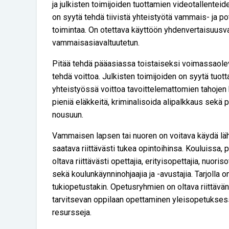
ja julkisten toimijoiden tuottamien videotallenteid
on syytä tehdä tiivistä yhteistyötä vammais- ja pot
toimintaa. On otettava käyttöön yhdenvertaisuusva
vammaisasiavaltuutetun.
Pitää tehdä pääasiassa toistaiseksi voimassaolevia
tehdä voittoa. Julkisten toimijoiden on syytä tuot
yhteistyössä voittoa tavoittelemattomien tahojen 
pieniä eläkkeitä, kriminalisoida alipalkkaus sekä 
nousuun.
Vammaisen lapsen tai nuoren on voitava käydä läh
saatava riittävästi tukea opintoihinsa. Kouluissa,
oltava riittävästi opettajia, erityisopettajia, nuori
sekä koulunkäynninohjaajia ja -avustajia. Tarjolla o
tukiopetustakin. Opetusryhmien on oltava riittävän p
tarvitsevan oppilaan opettaminen yleisopetuksessa
resursseja.