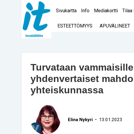
Sivukartta
Info
Mediakortti
Tilaa 
ESTEETTÖMYYS
APUVÄLINEET
Turvataan vammaisille 
yhdenvertaiset mahdol
yhteiskunnassa
Elina Nykyri
• 13.01.2023