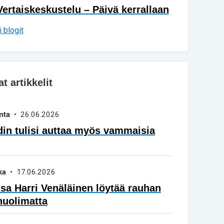
Vertaiskeskustelu – Päivä kerrallaan
 blogit
 artikkelit
nta
• 26.06.2026
in tulisi auttaa myös vammaisia
ka
• 17.06.2026
a Harri Venäläinen löytää rauhan
huolimatta