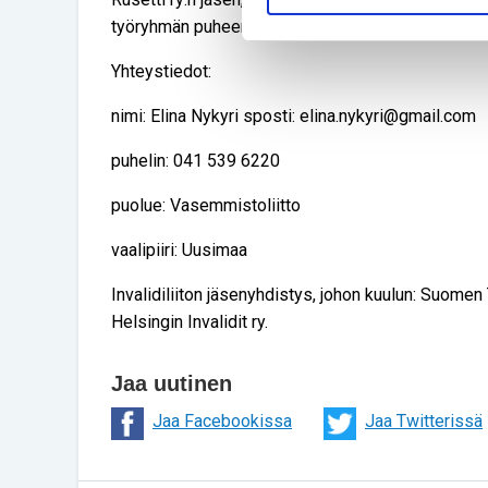
työryhmän puheenjohtaja.
Yhteystiedot:
nimi: Elina Nykyri sposti: elina.nykyri@gmail.com
puhelin: 041 539 6220
puolue: Vasemmistoliitto
vaalipiiri: Uusimaa
Invalidiliiton jäsenyhdistys, johon kuulun: Suomen T
Helsingin Invalidit ry.
Jaa uutinen
Jaa Facebookissa
Jaa Twitterissä