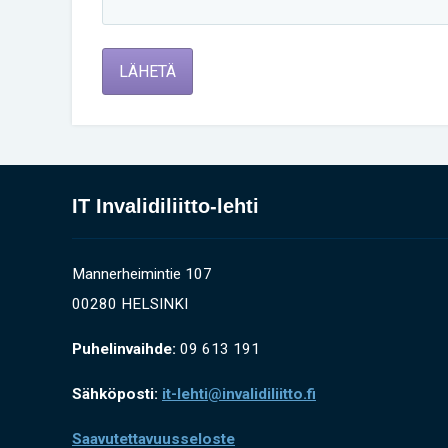
LÄHETÄ
IT Invalidiliitto-lehti
Mannerheimintie 107
00280 HELSINKI
Puhelinvaihde:
09 613 191
Sähköposti:
it-lehti@invalidiliitto.fi
Saavutettavuusseloste