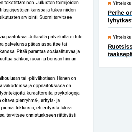
en tekstittäminen. Julkisten toimijoiden
Yhteisku
ilasjärjestöjen kanssa ja tukea niiden
Perhe on
ikutusten arviointi. Suomi tarvitsee
lyhytkas
 päätöksiä. Julkisilla palveluilla ei tule
Yhteisku
taa palvelunsa pääasiassa itse tai
Ruotsis
kanssa. Pitää parantaa sosiaaliturvaa ja
taaksep
puuttua sähkön, ruoan ja bensan hinnan
ikouluaan tai -päiväkotiaan. Hänen on
 päiväkodeissa ja oppilaitoksissa on
sotyöntekijöitä, kuraattoreita, psykologeja
n oltava pienryhmä-, erityis- ja
ieniä. Inkluusio, eli erityistä tukea
, tarvitsee onnistuakseen riittävästi