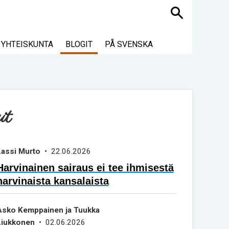
Haku
YHTEISKUNTA
BLOGIT
PÅ SVENSKA
it
Lassi Murto
• 22.06.2026
Harvinainen sairaus ei tee ihmisestä
harvinaista kansalaista
Asko Kemppainen ja Tuukka
Liukkonen
• 02.06.2026