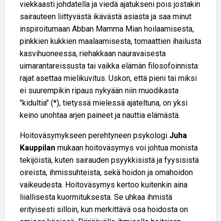
viekkaasti johdatella ja viedä ajatukseni pois jostakin
sairauteen liittyvästä ikävästä asiasta ja saa minut
inspiroitumaan Abban Mamma Mian hoilaamisesta,
pinkkien kukkien maalaamisesta, tomaattien ihailusta
kasvihuoneessa, riehakkaan nauravaisesta
uimarantareissusta tai vaikka elämän filosofoinnista:
rajat asettaa mielikuvitus. Uskon, että pieni tai miksi
ei suurempikin ripaus nykyään niin muodikasta
"kidultia" (*), tietyssä mielessä ajateltuna, on yksi
keino unohtaa arjen paineet ja nauttia elämästä.
Hoitoväsymykseen perehtyneen psykologi
Juha
Kauppilan
mukaan hoitoväsymys voi johtua monista
tekijöistä, kuten sairauden psyykkisistä ja fyysisistä
oireista, ihmissuhteista, sekä hoidon ja omahoidon
vaikeudesta. Hoitoväsymys kertoo kuitenkin aina
liiallisesta kuormituksesta. Se uhkaa ihmistä
erityisesti silloin, kun merkittävä osa hoidosta on