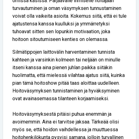
omissa käsissä. Pärjäävälle ihmiselle hoitajaan
turvautuminen ja oman väsymyksen tunnustaminen
voivat olla vaikeita asioita. Kokemus siitä, että ei tule
ajatustensa kanssa kuulluksi ja ymmärretyksi
tuhoavat sitten sen lopunkin motivaation, joka
hoitoon sitoutumiseen kenties on olemassa.
Silmätippojen laittovälin harventaminen tunnista
kahteen ja varsinkin kolmeen tai neljään on minulle
itseni kanssa aina pienen juhlan paikka siitäkin
huolimatta, että mielessä vilahtaa ajatus siitä, kuinka
pian tämä hoitoshow pitää taas aloittaa uudelleen.
Hoitoväsymyksen tunnistaminen ja hyväksyminen
ovat avainasemassa tilanteen korjaamiseksi.
Hoitoväsymyksestä pitäisi puhua enemmän ja
avoimemmin. Aina ei tarvitse jaksaa. Tärkeää olisi
myös se, että hoidon vaihdellessa ja muuttuessa
hoitohenkilökunta pysyisi samana, jolloin turvallinen