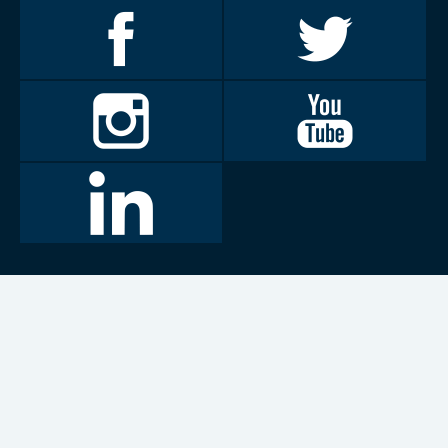
Invalidiliitto
Invalidiliitto
Facebookissa
Twitterissä
Invalidiliitto
Invalidiliitto
Instagramissa
Youtubessa
LinkedIn