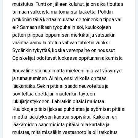
muistutus. Tunti on jälleen kulunut, ja on aika tiputtaa
silmään valkoista maitomaista lääkettä. Pohdin,
pitiköhän tällä kertaa muistaa se toinenkin tippa vai
ei? Samaan aikaan työpuhelin soi, kuulokojeen
patteri piippaa loppumisen merkiksi ja vatsaakin
vääntää aamulla otetun vahvan tabletin vuoksi.
Sydänkin tykyttää, koska verenpaine on noussut.
Opiskelijat odottavat luokassa oppitunnin alkamista.
Apuvälineistä huolimatta mieleeni hiipivät väsymys
ja turhautuminen. Ai niin, ensi viikolla on taas
lääkäriaika. Sekin pitäisi saada neuvoteltua ja
soviteltua opettajan muutenkin täyteen
lukujärjestykseen. Labratkin pitäisi muistaa.
Kuulokoje pitäisi jaksaa puhdistaa ja syömiset pitäisi
miettiä lääkityksen kanssa sopiviksi. Kaikkien eri
lääkäreiden sanomisista pitäisi olla kartalla ja
muistaa, mitä missäkin vastaanotolla oli tarkoitus