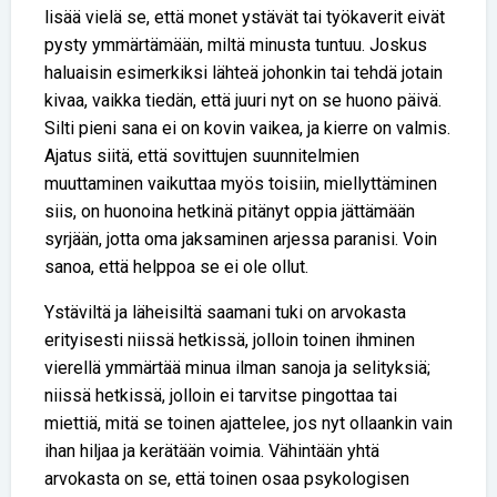
lisää vielä se, että monet ystävät tai työkaverit eivät
pysty ymmärtämään, miltä minusta tuntuu. Joskus
haluaisin esimerkiksi lähteä johonkin tai tehdä jotain
kivaa, vaikka tiedän, että juuri nyt on se huono päivä.
Silti pieni sana ei on kovin vaikea, ja kierre on valmis.
Ajatus siitä, että sovittujen suunnitelmien
muuttaminen vaikuttaa myös toisiin, miellyttäminen
siis, on huonoina hetkinä pitänyt oppia jättämään
syrjään, jotta oma jaksaminen arjessa paranisi. Voin
sanoa, että helppoa se ei ole ollut.
Ystäviltä ja läheisiltä saamani tuki on arvokasta
erityisesti niissä hetkissä, jolloin toinen ihminen
vierellä ymmärtää minua ilman sanoja ja selityksiä;
niissä hetkissä, jolloin ei tarvitse pingottaa tai
miettiä, mitä se toinen ajattelee, jos nyt ollaankin vain
ihan hiljaa ja kerätään voimia. Vähintään yhtä
arvokasta on se, että toinen osaa psykologisen