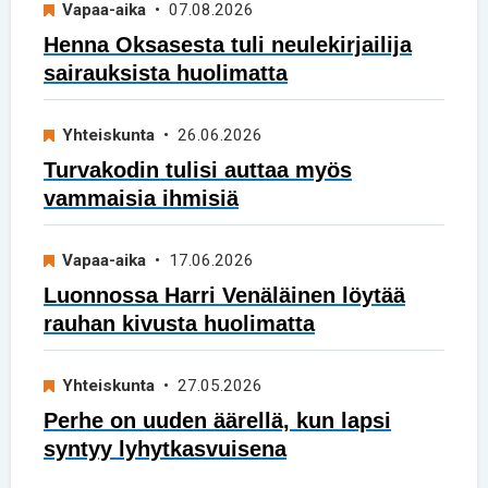
Vapaa-aika
• 07.08.2026
Henna Oksasesta tuli neulekirjailija
sairauksista huolimatta
Yhteiskunta
• 26.06.2026
Turvakodin tulisi auttaa myös
vammaisia ihmisiä
Vapaa-aika
• 17.06.2026
Luonnossa Harri Venäläinen löytää
rauhan kivusta huolimatta
Yhteiskunta
• 27.05.2026
Perhe on uuden äärellä, kun lapsi
syntyy lyhytkasvuisena