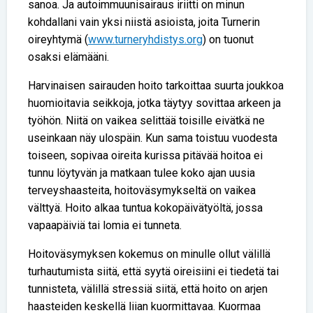
sanoa. Ja autoimmuunisairaus iriitti on minun
kohdallani vain yksi niistä asioista, joita Turnerin
oireyhtymä (
www.turneryhdistys.org
) on tuonut
osaksi elämääni.
Harvinaisen sairauden hoito tarkoittaa suurta joukkoa
huomioitavia seikkoja, jotka täytyy sovittaa arkeen ja
työhön. Niitä on vaikea selittää toisille eivätkä ne
useinkaan näy ulospäin. Kun sama toistuu vuodesta
toiseen, sopivaa oireita kurissa pitävää hoitoa ei
tunnu löytyvän ja matkaan tulee koko ajan uusia
terveyshaasteita, hoitoväsymykseltä on vaikea
välttyä. Hoito alkaa tuntua kokopäivätyöltä, jossa
vapaapäiviä tai lomia ei tunneta.
Hoitoväsymyksen kokemus on minulle ollut välillä
turhautumista siitä, että syytä oireisiini ei tiedetä tai
tunnisteta, välillä stressiä siitä, että hoito on arjen
haasteiden keskellä liian kuormittavaa. Kuormaa