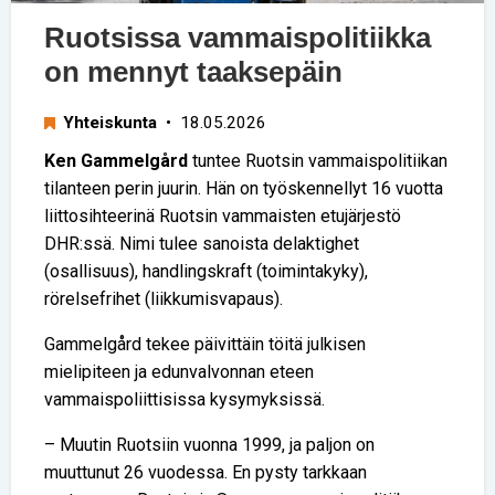
Ruotsissa vammaispolitiikka
on mennyt taaksepäin
Yhteiskunta
• 18.05.2026
Ken Gammelgård
tuntee Ruotsin vammaispolitiikan
tilanteen perin juurin. Hän on työskennellyt 16 vuotta
liittosihteerinä Ruotsin vammaisten etujärjestö
DHR:ssä. Nimi tulee sanoista delaktighet
(osallisuus), handlingskraft (toimintakyky),
rörelsefrihet (liikkumisvapaus).
Gammelgård tekee päivittäin töitä julkisen
mielipiteen ja edunvalvonnan eteen
vammaispoliittisissa kysymyksissä.
– Muutin Ruotsiin vuonna 1999, ja paljon on
muuttunut 26 vuodessa. En pysty tarkkaan