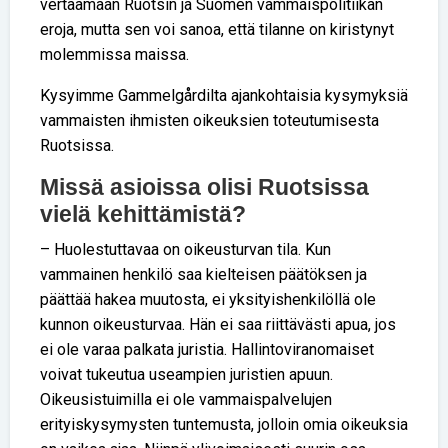
vertaamaan Ruotsin ja Suomen vammaispolitiikan
eroja, mutta sen voi sanoa, että tilanne on kiristynyt
molemmissa maissa.
Kysyimme Gammelgårdilta ajankohtaisia kysymyksiä
vammaisten ihmisten oikeuksien toteutumisesta
Ruotsissa.
Missä asioissa olisi Ruotsissa
vielä kehittämistä?
– Huolestuttavaa on oikeusturvan tila. Kun
vammainen henkilö saa kielteisen päätöksen ja
päättää hakea muutosta, ei yksityishenkilöllä ole
kunnon oikeusturvaa. Hän ei saa riittävästi apua, jos
ei ole varaa palkata juristia. Hallintoviranomaiset
voivat tukeutua useampien juristien apuun.
Oikeusistuimilla ei ole vammaispalvelujen
erityiskysymysten tuntemusta, jolloin omia oikeuksia