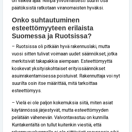
on vaikea ajaa. Niinpä ylivoimaisesti suurin osa
päätöksistä ratkotaan viranomaisten hyväksi.
Onko suhtautuminen
esteettömyyteen erilaista
Suomessa ja Ruotsissa?
– Ruotsissa oli pitkään hyvä rakennuslaki, mutta
vuosi sitten tulivat voimaan uudet säännökset, jotka
merkitsivät takapakkia aiempaan. Esteettömyyttä
koskevat yksityiskohtaiset erityissäännökset
asuinrakentamisessa poistuivat. Rakennuttaja voi nyt
suurilta osin itse määrittää, mitä tarkoittaa
esteettömyys.
– Vielä ei ole paljon kokemuksia siitä, miten asiat
käytännössä järjestyvät, mutta esteettömyyden
pelätään vähenevän. Valvontavastuu on kunnilla.
Kuntakentältä on tullut kuitenkin viestiä, että