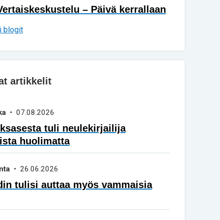
Vertaiskeskustelu – Päivä kerrallaan
 blogit
 artikkelit
ka
• 07.08.2026
sasesta tuli neulekirjailija
ista huolimatta
nta
• 26.06.2026
in tulisi auttaa myös vammaisia