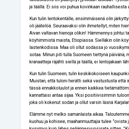
ja täällä. Ei siis voi puhua kovinkaan rauhallisesta 
Kun tulin lentokentälle, ensimmäisenä olin järkytty
oli jäätelöä. Seuraavaksi olin ihmetellyt, miten hien
Aivan valtavan hienoja olikin! Hämmennys johtui t
köyhimmistä maista, Etiopiassa. Sielläkin olin kö
lastenkodissa. Maa oli ollut sodassa jo vuosikymm
sotaa. Minun piti tulla Suomeen tiettynä päivänä, mu
kranaatteja räjähti siellä ja täällä, ei lentojakaan läh
Kun tulin Suomeen, tulin keskikokoiseen kaupunkii
Muistan, että tuloni herätti sekä vastustusta että
tässä ennakkoluulot ja ennen kaikkea tietämättömyy
kannattaisi antaa sijaa. Yksi positiivisimmin tulo
joka oli kokenut sodan ja ollut varsin läsnä Karja
Elämme nyt melko samanlaista aikaa. Taloutemme
kuohuu ja kohisee, maahanmuuttajia tulee ”ovista 
kysymys kuin lähes neljännesvuosisata sitten. ”Ku