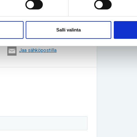
a, uudet ja jo pidempään maassa olleet.
Salli valinta
Jaa sähköpostilla