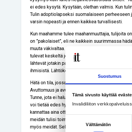
ei edes kysytä. Kysytään, olethan valmis. Kun tuli
Tulin adoptiolapseksi suomalaiseen perheeseen ja s
varsin nopeasti ja ennen kaikkea turvallisesti.
Kun maahamme tulee maahanmuuttajia, tulijoita on h
on ”pakolaiset”, eli ne kaikkein suurimmassa hädä
muuta väkivaltaa. He tulevat keskeltä poliittista ti
tulevat keskeltä jotain sellaista, jossa eläminen 
lähtevät jotakin pahaa pakoon. Toki väärinkäytöksi
ihmisistä. Lähtökohtaisesti tilanne on kuitenkin e
Suostumus
Hätä on tila, jossa kukaan meistä ei halua elää. Av
Avuttomuus ja avun tarve on Invalidiliiton jäseni
Tämä sivusto käyttää eväste
Tunne, jota ei halua kokea ja tilanne, josta haluaa
Invalidiliiton verkkopalvelui
voi tietää edes hyppysellisen verran, miltä näistä si
kannattaa aina ottaa voimavaraksi. Siksi tässä ko
Suostumuksen
meidän tulisi toimia sen eteen, että apua tarvitsev
Välttämätön
valinta
myös meidät. Sellainen voi olla vaikka pyyhepakett