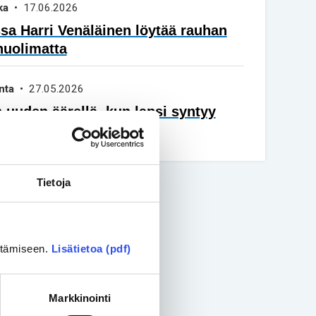
ka
• 17.06.2026
a Harri Venäläinen löytää rauhan
huolimatta
nta
• 27.05.2026
 uuden äärellä, kun lapsi syntyy
vuisena
Tietoja
ittämiseen.
Lisätietoa (pdf)
Markkinointi