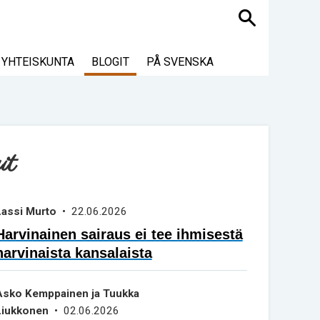
Haku
YHTEISKUNTA
BLOGIT
PÅ SVENSKA
it
Lassi Murto
• 22.06.2026
Harvinainen sairaus ei tee ihmisestä
harvinaista kansalaista
Asko Kemppainen ja Tuukka
Liukkonen
• 02.06.2026