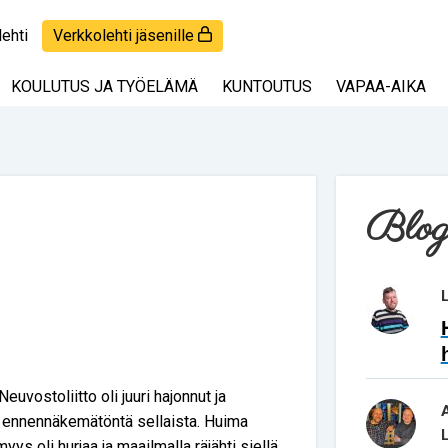
lehti
Verkkolehti jäsenille
KOULUTUS JA TYÖELÄMÄ
KUNTOUTUS
VAPAA-AIKA
Blog
uvostoliitto oli juuri hajonnut ja
a, ennennäkemätöntä sellaista. Huima
ys oli hurjaa ja maailmalla räjähti siellä