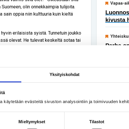
Vapaa-ai
n Suomeen, olin onnekkaimpia tulijoita.
Luonnoss
ain oppia niin kulttuuria kuin kieltä
kivusta 
yvin erilaisista syistä. Tunnetuin joukko
Yhteisku
ssä olevat. He tulevat keskeltä sotaa tai
Perhe on
lannetta, jossa heillä ei ole elämää. He
lyhytkas
on lähtökohtaisesti mahdotonta. He
ä on ja tulee aina olemaan, kun kyse on
dellä kuvaamani.
Yksityiskohdat
uttomuus on tila, jossa kukaan ei pärjää.
stölle enemmän tai vähemmän tuttu tunne.
itä
 pois. Siksi juuri me olemme porukka, joka
ssa käytetään evästeitä sivuston analysointiin ja toimivuuden keh
irtolaisista tuntuu. Tieto on jotain, joka
htaa me jokainen voimme ja jokaisen
at, joita me voimme auttaa, näkisivät
Mieltymykset
Tilastot
i SPR:lle tai paikallisen yhdistyksen