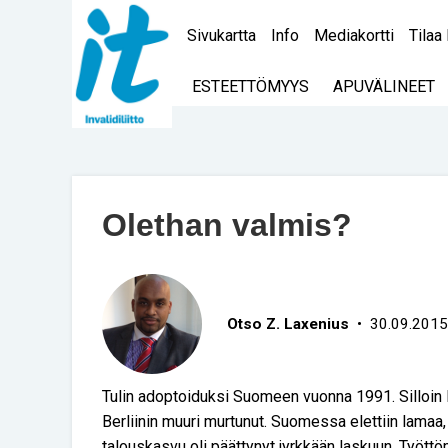
Sivukartta
Info
Mediakortti
Tilaa 
ESTEETTÖMYYS
APUVÄLINEET
Olethan valmis?
Otso Z. Laxenius
• 30.09.2015
Tulin adoptoiduksi Suomeen vuonna 1991. Silloin Ne
Berliinin muuri murtunut. Suomessa elettiin lama
talouskasvu oli päättynyt jyrkkään laskuun. Työttömy