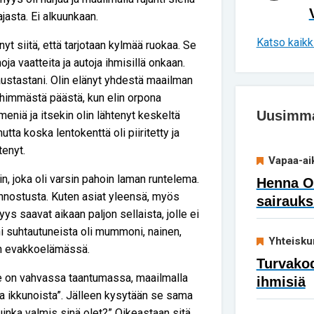
ajasta. Ei alkuunkaan.
Katso kaikki
nyt siitä, että tarjotaan kylmää ruokaa. Se
oja vaatteita ja autoja ihmisillä onkaan.
austastani. Olin elänyt yhdestä maailman
yhimmästä päästä, kun elin orpona
Uusimmat
eniä ja itsekin olin lähtenyt keskeltä
tta koska lentokenttä oli piiritetty ja
tenyt.
Vapaa-ai
n, joka oli varsin pahoin laman runtelema.
Henna Ok
 innostusta. Kuten asiat yleensä, myös
sairauks
s saavat aikaan paljon sellaista, jolle ei
oni suhtautuneista oli mummoni, nainen,
Yhteisku
lan evakkoelämässä.
Turvakod
 on vahvassa taantumassa, maailmalla
ihmisiä
ja ikkunoista”. Jälleen kysytään se sama
inka valmis sinä olet?” Oikeastaan sitä