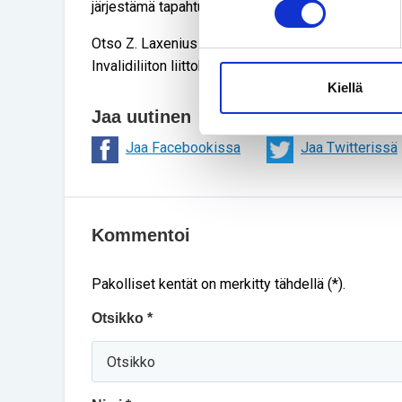
järjestämä tapahtuma, jossa olemme yhdessä kooll
Otso Z. Laxenius
Invalidiliiton liittohallituksen jäsen
Kiellä
Jaa uutinen
Jaa Facebookissa
Jaa Twitterissä
Kommentoi
Pakolliset kentät on merkitty tähdellä (*).
Otsikko *