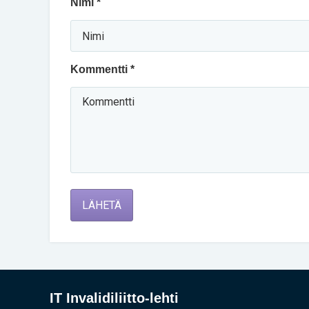
Nimi *
Kommentti *
LÄHETÄ
IT Invalidiliitto-lehti