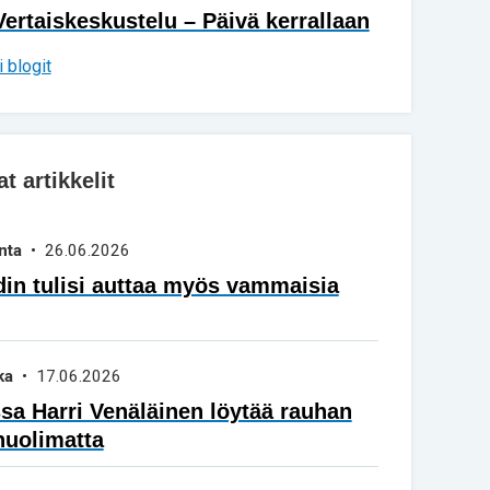
Vertaiskeskustelu – Päivä kerrallaan
 blogit
 artikkelit
nta
• 26.06.2026
in tulisi auttaa myös vammaisia
ka
• 17.06.2026
a Harri Venäläinen löytää rauhan
huolimatta