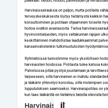
paikkaan: tiedon, hoidon, palveluiden ja vertaistuen
Harvinaissairauksia on paljon, mutta potilaita vähän
terveyskeskuksesta löytyy tietämystä kaikkiin har
konsultoiminen ja potilaan ohjaaminen toiselle h
hoitoa ovatkin avainasioita. Tietoa harvinaissaira
hyvinvointialueiden, myös valtakunnan rajojen ulk
keskittäminen mahdollistaa laadukkaammat palvel
kansainvälistenkin tutkimustulosten hyödyntämis
Ryhmätöissä tunnistimme myös yksilöllisen hoit
harvinaisten hoidossa. Potilasta tulee katsoa kok
Palveluissa pitää pystyä joustamaan ja tarvittae
tarpeeseen, sillä harvinainen ei mahdu standardei
ja lääkärin yhteistyö korostuu, sillä molempien o
lopputuloksen saamiseksi. Harvinaispotilas on yle
kun taas lääkärillä on tietämys tarjolla olevista ho
Harvinaisten ääni kuuluvi