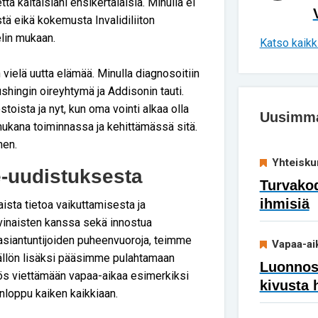
ä kaltaisiani ensikertalaisia. Minulla ei
stä eikä kokemusta Invalidiliiton
elin mukaan.
Katso kaikki
vielä uutta elämää. Minulla diagnosoitiin
shingin oireyhtymä ja Addisonin tauti.
stoista ja nyt, kun oma vointi alkaa olla
Uusimmat
ukana toiminnassa ja kehittämässä sitä.
hen.
Yhteisku
te-uudistuksesta
Turvakod
ihmisiä
aista tietoa vaikuttamisesta ja
rvinaisten kanssa sekä innostua
asiantuntijoiden puheenvuoroja, teimme
Vapaa-ai
sällön lisäksi pääsimme pulahtamaan
Luonnoss
s viettämään vapaa-aikaa esimerkiksi
kivusta 
nloppu kaiken kaikkiaan.