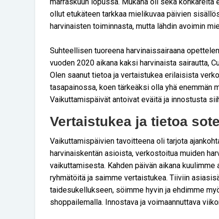
marraskuun lopussa. Mukana oli sekä konkareita ett
ollut etukäteen tarkkaa mielikuvaa päivien sisällö
harvinaisten toiminnasta, mutta lähdin avoimin mi
Suhteellisen tuoreena harvinaissairaana opettelen 
vuoden 2020 aikana kaksi harvinaista sairautta, Cu
Olen saanut tietoa ja vertaistukea erilaisista verko
tasapainossa, koen tärkeäksi olla yhä enemmän m
Vaikuttamispäivät antoivat eväitä ja innostusta sii
Vertaistukea ja tietoa so
Vaikuttamispäivien tavoitteena oli tarjota ajankoht
harvinaiskentän asioista, verkostoitua muiden ha
vaikuttamisesta. Kahden päivän aikana kuulimme 
ryhmätöitä ja saimme vertaistukea. Tiiviin asiasi
taidesukellukseen, söimme hyvin ja ehdimme myö
shoppailemalla. Innostava ja voimaannuttava viiko