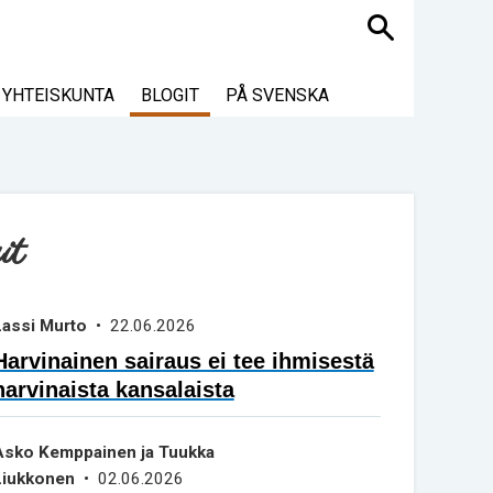
Haku
YHTEISKUNTA
BLOGIT
PÅ SVENSKA
it
Lassi Murto
• 22.06.2026
Harvinainen sairaus ei tee ihmisestä
harvinaista kansalaista
Asko Kemppainen ja Tuukka
Liukkonen
• 02.06.2026