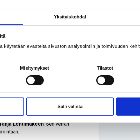
vinaisten ääni kuuluviin selkeän
Yksityiskohdat
harvinaisjäsenten on tärkeää päästä
 päätöksentekoon. Invalidiliiton väki
mme eteenpäin ja luomalla niistä
itä
yöstäminen harvinaisten ja ammattilaisten
ssa käytetään evästeitä sivuston analysointiin ja toimivuuden keh
a päästä mukaan vaikuttamaan näin
Mieltymykset
Tilastot
estää aluevaaleissa. Järjestöt voivat
isiin päättäjiin, tuoda omaa toimintaa
työpajoihin.
sia innostui vaikuttamisesta ja sai siihen
Salli valinta
teenpäin, agenttien lailla.
tutustumaan muihin harvinaisiin ja
Tanja Lehtimäkeen
. Sen verran
imintaan.