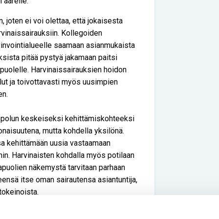
 äärelle.
, joten ei voi olettaa, että jokaisesta
vinaissairauksiin. Kollegoiden
yvinvointialueelle saamaan asianmukaista
uksista pitää pystyä jakamaan paitsi
opuolelle. Harvinaissairauksien hoidon
ut ja toivottavasti myös uusimpien
en.
opolun keskeiseksi kehittämiskohteeksi
onaisuutena, mutta kohdella yksilönä.
ssa kehittämään uusia vastaamaan
hin. Harvinaisten kohdalla myös potilaan
sapuolien näkemystä tarvitaan parhaan
ensä itse oman sairautensa asiantuntija,
itokeinoista.
in