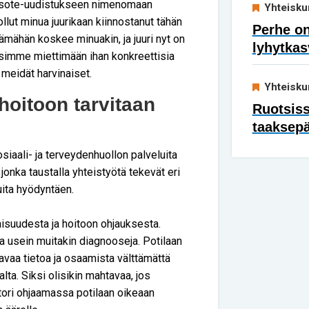
an sote-uudistukseen nimenomaan
Yhteisku
llut minua juurikaan kiinnostanut tähän
Perhe on
ämähän koskee minuakin, ja juuri nyt on
lyhytkas
simme miettimään ihan konkreettisia
 meidät harvinaiset.
Yhteisku
hoitoon tarvitaan
Ruotsis
taaksep
siaali- ja terveydenhuollon palveluita
jonka taustalla yhteistyötä tekevät eri
luita hyödyntäen.
aisuudesta ja hoitoon ohjauksesta.
 ja usein muitakin diagnooseja. Potilaan
tavaa tietoa ja osaamista välttämättä
lta. Siksi olisikin mahtavaa, jos
ttori ohjaamassa potilaan oikeaan