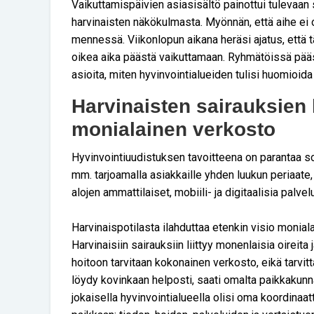
Vaikuttamispäivien asiasisältö painottui tuleva
harvinaisten näkökulmasta. Myönnän, että aihe ei o
mennessä. Viikonlopun aikana heräsi ajatus, että t
oikea aika päästä vaikuttamaan. Ryhmätöissä pää
asioita, miten hyvinvointialueiden tulisi huomioida
Harvinaisten sairauksien 
monialainen verkosto
Hyvinvointiuudistuksen tavoitteena on parantaa so
mm. tarjoamalla asiakkaille yhden luukun periaate, 
alojen ammattilaiset, mobiili- ja digitaalisia palve
Harvinaispotilasta ilahduttaa etenkin visio monial
Harvinaisiin sairauksiin liittyy monenlaisia oireita
hoitoon tarvitaan kokonainen verkosto, eikä tarvit
löydy kovinkaan helposti, saati omalta paikkakunna
jokaisella hyvinvointialueella olisi oma koordinaa