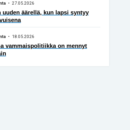
nta
• 27.05.2026
 uuden äärellä, kun lapsi syntyy
vuisena
nta
• 18.05.2026
sa vammaispolitiikka on mennyt
äin