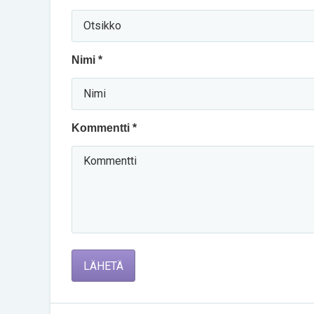
Nimi *
Kommentti *
LÄHETÄ