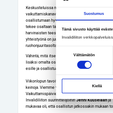
Keskusteluissa nousi esille myös tarve saada har
Suostumus
vaikuttamiskanavan kautta. Potilasyhdistysten ja 
osallistumaan hyvinvointialueiden suunnitteluun ja
tekee osaltaan tärkeää työtä jalostamalla ideoita
Tämä sivusto käyttää eväste
harvinaisten teesit hyvinvointialueille. Teesien t
Invalidiliiton verkkopalvelui
yhteistyönä on juuri oikea lähestymistapa. Hieno
ruohonjuuritasolta.
Suostumuksen
Välttämätön
valinta
Vähintä, mitä itse kukin yksilönä voi tehdä, on ään
lisäksi omalta osaltaan pyrkiä vaikuttamaan poliitt
esille ja osallistua hyvinvointialueen kyselyihin ja 
Viikonlopun tavoitteet toteutuivat. Joukko harvinai
Kiellä
keinoja. Viemme varmasti omalta osaltamme asiaa e
Vaikuttamispäivien parasta antia oli myös päästä 
Invalidiliiton suunnittelijoihin
Jenni Kuuselaan
ja
mukavaa oli, että osallistun jatkossakin mukaan to