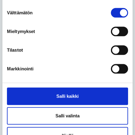
lyhytkurssille Helsinkiin. Oli kevät 2011, oli kulunut
Suostumuksen
Välttämätön
seitsemän vuotta halvaantumisesta. Tuuli huomasi,
valinta
että olikin ihanaa tunnustella rytmiä, päästää se
kehoonsa ja olla kuin pakotettu liikkumaan sen
Mieltymykset
mukana. Hän huomasi, että oli itse asiassa aika hyvä.
Tilastot
Hän harjoitteli Helsingissä vuoden. Tampereella olisi
keväällä leiri, hänelle kerrottiin. Kannattaa
ilmoittautua. Siellä oli myös kouvolalainen
Timo
Markkinointi
Pyykkönen
, entinen SM-tason kilpatanssija, joka
veti kotikaupungissaan pyörätuolitanssiryhmää.
– Leirillä kokeilin ensi kertaa Timon kanssa combi-
tanssia.
Salli kaikki
Siis tyyliä, jossa parista toinen tanssii pyörätuolissa
Salli valinta
istuen ja toinen, vammaton, pystyssä.
Pyykkösestä tuli Harjun valmentaja. He viettivät aina