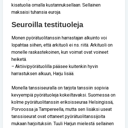
kisatuolia omalla kustannuksellaan. Sellainen
maksaisi tuhansia euroja.
Seuroilla testituoleja
Monen pyörätuolitanssin harrastajan alkuinto voi
lopahtaa siihen, että arkituoli ei ns. riitä. Arkituoli on
monelle raskastekoinen, kun voimat ovat voineet
heiketä.
– Aktiivipyörätuolilla pääsee kuitenkin hyvin
harrastuksen alkuun, Harju lisää.
Monella tanssiseuralla on tarjota tanssiin sopivia
kevyempiä pyörätuoleja kokeiltavaksi. Suomessa on
kolme pyörätuolitanssin erikoisseuraa Helsingissä,
Porvoossa ja Tampereella, mutta sen lisäksi useat
tanssiseurat ovat ottaneet pyörätuolitanssijoita
mukaan harjoituksiin. Tuuli Harjun mielestä sellainen