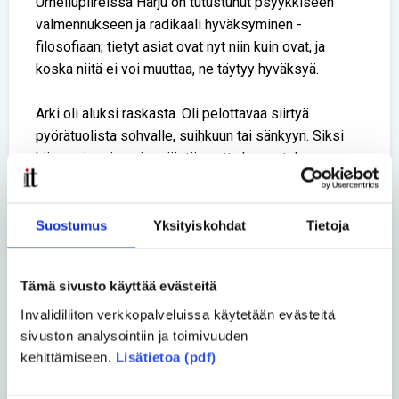
Urheilupiireissä Harju on tutustunut psyykkiseen
valmennukseen ja radikaali hyväksyminen -
filosofiaan; tietyt asiat ovat nyt niin kuin ovat, ja
koska niitä ei voi muuttaa, ne täytyy hyväksyä.
Arki oli aluksi raskasta. Oli pelottavaa siirtyä
pyörätuolista sohvalle, suihkuun tai sänkyyn. Siksi
hän asui pari ensimmäistä vuotta kerrostalossa
Tampereella, jossa päivysti avustajarinki. Harju
sanoo, ettei kertaakaan soittanut heitä hätiin.
Suostumus
Yksityiskohdat
Tietoja
Laji hakusessa
Harju ei todellakaan hurahtanut tanssiin
Tämä sivusto käyttää evästeitä
ensikokeilulla. Ensimmäisen kerran hän kävi
Invalidiliiton verkkopalveluissa käytetään evästeitä
tanssikurssilla Tampereella 2000-luvun puolivälissä.
sivuston analysointiin ja toimivuuden
Yksi kerta riitti silloin.
kehittämiseen.
Lisätietoa (pdf)
Pari vuotta myöhemmin Harju rohkaistui