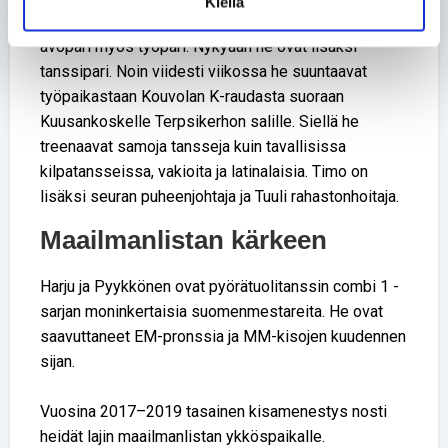
Kiellä
vain enemmän aikaa yhdessä. Heistä tuli paitsi
avopari myös työpari. Nykyään he ovat lisäksi
tanssipari. Noin viidesti viikossa he suuntaavat
työpaikastaan Kouvolan K-raudasta suoraan
Kuusankoskelle Terpsikerhon salille. Siellä he
treenaavat samoja tansseja kuin tavallisissa
kilpatansseissa, vakioita ja latinalaisia. Timo on
lisäksi seuran puheenjohtaja ja Tuuli rahastonhoitaja.
Maailmanlistan kärkeen
Harju ja Pyykkönen ovat pyörätuolitanssin combi 1 -
sarjan moninkertaisia suomenmestareita. He ovat
saavuttaneet EM-pronssia ja MM-kisojen kuudennen
sijan.
Vuosina 2017–2019 tasainen kisamenestys nosti
heidät lajin maailmanlistan ykköspaikalle.