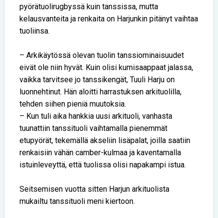
pyörätuolirugbyssä kuin tanssissa, mutta
kelausvanteita ja renkaita on Harjunkin pitänyt vaihtaa
tuoliinsa.
– Arkikäytössä olevan tuolin tanssiominaisuudet
eivät ole niin hyvät. Kuin olisi kumisaappaat jalassa,
vaikka tarvitsee jo tanssikengät, Tuuli Harju on
luonnehtinut. Hän aloitti harrastuksen arkituolilla,
tehden siihen pieniä muutoksia.
– Kun tuli aika hankkia uusi arkituoli, vanhasta
tuunattiin tanssituoli vaihtamalla pienemmät
etupyörät, tekemällä akseliin lisäpalat, joilla saatiin
renkaisiin vähän camber-kulmaa ja kaventamalla
istuinleveyttä, että tuolissa olisi napakampi istua.
Seitsemisen vuotta sitten Harjun arkituolista
mukailtu tanssituoli meni kiertoon.