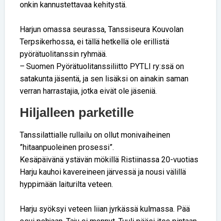
onkin kannustettavaa kehitystä.
Harjun omassa seurassa, Tanssiseura Kouvolan
Terpsikerhossa, ei tällä hetkellä ole erillistä
pyörätuolitanssin ryhmää.
– Suomen Pyörätuolitanssiliitto PYTLI ry:ssä on
satakunta jäsentä, ja sen lisäksi on ainakin saman
verran harrastajia, jotka eivät ole jäseniä.
Hiljalleen parketille
Tanssilattialle rullailu on ollut monivaiheinen
”hitaanpuoleinen prosessi”.
Kesäpäivänä ystävän mökillä Ristiinassa 20-vuotias
Harju kauhoi kavereineen järvessä ja nousi välillä
hyppimään laiturilta veteen.
Harju syöksyi veteen liian jyrkässä kulmassa. Pää