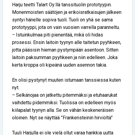
Harju teetti Talart Oy:llä tanssituolin prototyypin.
Monenmoisten säätöjen ja erikoisratkaisujen jälkeen
syntyi hänelle sopiva tuoli. Tuoli on yhä se sama
prototyyppi, jota on vain vuosien varrella paranneltu.
– Istuinkulmaa piti pienentää, mikä oli hidas
prosessi. Ensin laitoin tyynyn alle taitetun pyyhkeen,
jotta pääsisin hieman pystympään asentoon. Sitten
laitoin paksumman pyyhkeen ja niin edelleen. Joka
kerta kroppa oli kipeänä uuden asennon takia.
En olisi pystynyt muuten istumaan tanssiessa kuten
nyt.
– Selkänojaa on jatkettu pitemmäksi ja etuhaarukat
vaihdettu pidemmiksi. Tuolissa on edelleen myös
kiilapalat tyynyn alla. Se on vähän keskeneräisen
oloinen. Nyt se näyttää ”Frankensteinin hirviöltä”
Tuuli Harjulla ei ole vielä ollut varaa hankkia uutta