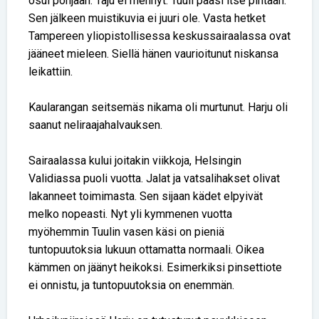
osui pohjaan. Taju ei mennyt. Tuuli pääsi itse pintaan.
Sen jälkeen muistikuvia ei juuri ole. Vasta hetket
Tampereen yliopistollisessa keskussairaalassa ovat
jääneet mieleen. Siellä hänen vaurioitunut niskansa
leikattiin.
Kaularangan seitsemäs nikama oli murtunut. Harju oli
saanut neliraajahalvauksen.
Sairaalassa kului joitakin viikkoja, Helsingin
Validiassa puoli vuotta. Jalat ja vatsalihakset olivat
lakanneet toimimasta. Sen sijaan kädet elpyivät
melko nopeasti. Nyt yli kymmenen vuotta
myöhemmin Tuulin vasen käsi on pieniä
tuntopuutoksia lukuun ottamatta normaali. Oikea
kämmen on jäänyt heikoksi. Esimerkiksi pinsettiote
ei onnistu, ja tuntopuutoksia on enemmän.