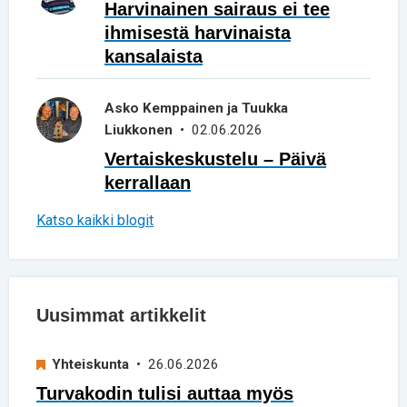
Harvinainen sairaus ei tee
ihmisestä harvinaista
kansalaista
Asko Kemppainen ja Tuukka
Liukkonen
• 02.06.2026
Vertaiskeskustelu – Päivä
kerrallaan
Katso kaikki blogit
Uusimmat artikkelit
Yhteiskunta
• 26.06.2026
Turvakodin tulisi auttaa myös