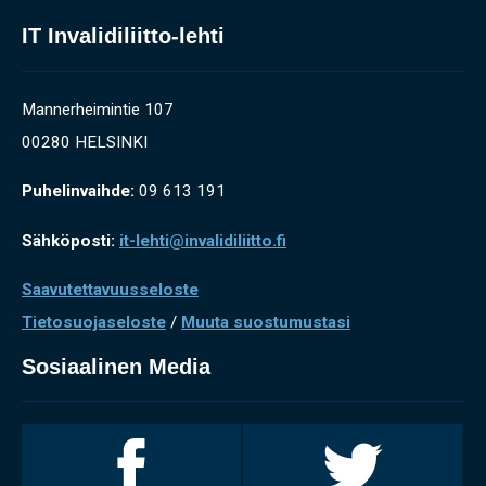
IT Invalidiliitto-lehti
Mannerheimintie 107
00280 HELSINKI
Puhelinvaihde:
09 613 191
Sähköposti:
it-lehti@invalidiliitto.fi
Saavutettavuusseloste
Tietosuojaseloste
/
Muuta suostumustasi
Sosiaalinen Media
Invalidiliitto
Invalidiliitto
Facebookissa
Twitterissä