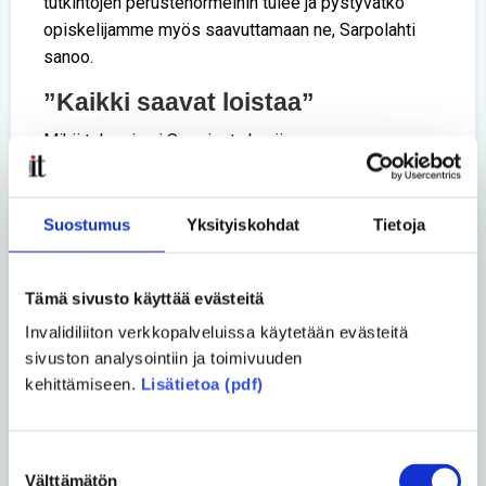
tutkintojen perustenormeihin tulee ja pystyvätkö
opiskelijamme myös saavuttamaan ne, Sarpolahti
sanoo.
”Kaikki saavat loistaa”
Mikä tekee juuri Spesiasta hyvän
ammattioppilaitoksen?
– Olemme Spesiassa siksi, että jokainen
Suostumus
Yksityiskohdat
Tietoja
opiskelijamme saisi loistaa. Pyrimme siihen, että he
kaikki löytävät täältä oman polkunsa. Autamme heitä
löytämään oman ammatin ja aloittamaan itsenäisen
Tämä sivusto käyttää evästeitä
elämän, Meriläinen sanoo.
Invalidiliiton verkkopalveluissa käytetään evästeitä
sivuston analysointiin ja toimivuuden
– Asuntolatoimintamme on hyvin poikkeuksellista.
kehittämiseen.
Lisätietoa (pdf)
Neljällä paikkakunnallamme osa opiskelijoista asuu
opiskeluviikot asuntoloissamme ja menee
kotipaikkakunnalle vain viikonlopuksi. Tämä on tärkeä
Suostumuksen
valttikortti opintojen läpäisyn kannalta, Sarpolahti
Välttämätön
valinta