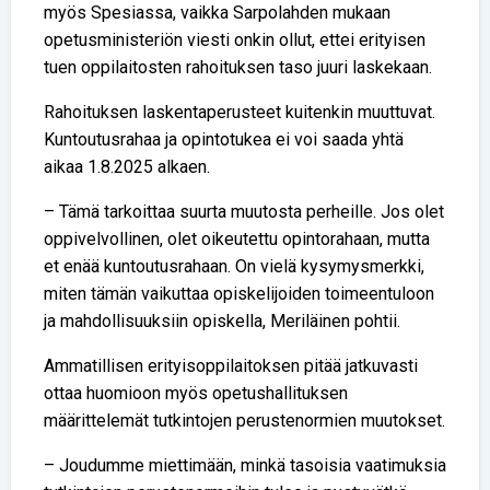
myös Spesiassa, vaikka Sarpolahden mukaan
opetusministeriön viesti onkin ollut, ettei erityisen
tuen oppilaitosten rahoituksen taso juuri laskekaan.
Rahoituksen laskentaperusteet kuitenkin muuttuvat.
Kuntoutusrahaa ja opintotukea ei voi saada yhtä
aikaa 1.8.2025 alkaen.
– Tämä tarkoittaa suurta muutosta perheille. Jos olet
oppivelvollinen, olet oikeutettu opintorahaan, mutta
et enää kuntoutusrahaan. On vielä kysymysmerkki,
miten tämän vaikuttaa opiskelijoiden toimeentuloon
ja mahdollisuuksiin opiskella, Meriläinen pohtii.
Ammatillisen erityisoppilaitoksen pitää jatkuvasti
ottaa huomioon myös opetushallituksen
määrittelemät tutkintojen perustenormien muutokset.
– Joudumme miettimään, minkä tasoisia vaatimuksia