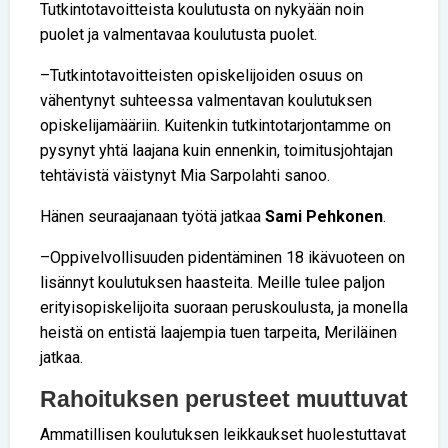
Tutkintotavoitteista koulutusta on nykyään noin
puolet ja valmentavaa koulutusta puolet.
–Tutkintotavoitteisten opiskelijoiden osuus on
vähentynyt suhteessa valmentavan koulutuksen
opiskelijamääriin. Kuitenkin tutkintotarjontamme on
pysynyt yhtä laajana kuin ennenkin, toimitusjohtajan
tehtävistä väistynyt Mia Sarpolahti sanoo.
Hänen seuraajanaan työtä jatkaa
Sami Pehkonen
.
–Oppivelvollisuuden pidentäminen 18 ikävuoteen on
lisännyt koulutuksen haasteita. Meille tulee paljon
erityisopiskelijoita suoraan peruskoulusta, ja monella
heistä on entistä laajempia tuen tarpeita, Meriläinen
jatkaa.
Rahoituksen perusteet muuttuvat
Ammatillisen koulutuksen leikkaukset huolestuttavat