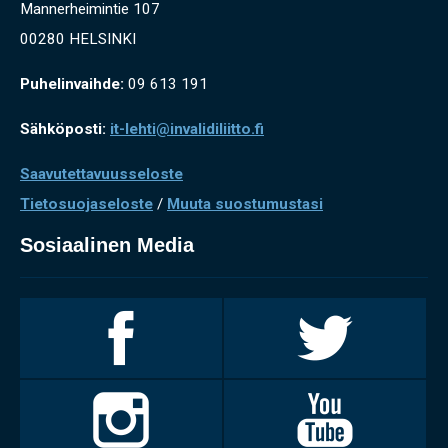
Mannerheimintie 107
00280 HELSINKI
Puhelinvaihde:
09 613 191
Sähköposti:
it-lehti@invalidiliitto.fi
Saavutettavuusseloste
Tietosuojaseloste
/
Muuta suostumustasi
Sosiaalinen Media
Invalidiliitto
Invalidiliitto
Facebookissa
Twitterissä
Invalidiliitto
Invalidiliitto
Instagramissa
Youtubessa