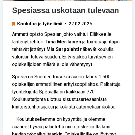
Spesiassa uskotaan tulevaan
Koulutus ja työelämä
• 27.02.2025
Ammattiopisto Spesian johto vaihtui. Eläkkeelle
lähtenyt rehtori
Tiina Meriläinen
ja toimitusjohtajan
tehtävät jättänyt
Mia Sarpolahti
näkevät koululla
valoisan tulevaisuuden. Erityistukea tarvitsevien
opiskelijoiden määrä ei ole vähentynyt.
Spesia on Suomen toiseksi suurin, lähes 1 500
opiskelijan ammatillinen erityisoppilaitos. Palkattuja
työntekijöitä Spesialla on kaikkiaan 770.
Koulutustarjonta ulottuu sisustusartesaanista
kiinteistönhoitajaksi ja kokista auto­mekaanikoksi.
– Koulutuksellemme on kysyntää, ja olemme
saaneet hyvää palautetta niin opiskelijoilta kuin
heidän työpaikoiltaankin. Opiskelijoille on löytynyt