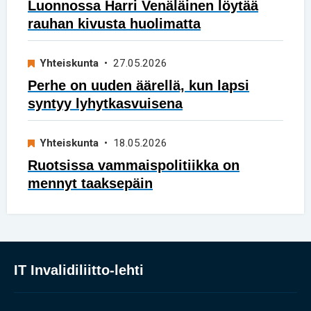
Luonnossa Harri Venäläinen löytää
rauhan kivusta huolimatta
Yhteiskunta
• 27.05.2026
Perhe on uuden äärellä, kun lapsi
syntyy lyhytkasvuisena
Yhteiskunta
• 18.05.2026
Ruotsissa vammaispolitiikka on
mennyt taaksepäin
IT Invalidiliitto-lehti