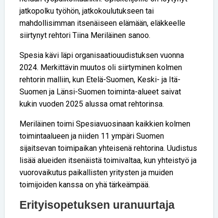
jatkopolku työhön, jatkokoulutukseen tai
mahdollisimman itsenäiseen elämään, eläkkeelle
siirtynyt rehtori Tiina Meriläinen sanoo.
Spesia kävi läpi organisaatiouudistuksen vuonna
2024. Merkittävin muutos oli siirtyminen kolmen
rehtorin malliin, kun Etelä-Suomen, Keski- ja Itä-
Suomen ja Länsi-Suomen toiminta-alueet saivat
kukin vuoden 2025 alussa omat rehtorinsa.
Meriläinen toimi Spesia­vuosinaan kaikkien kolmen
toiminta­alueen ja niiden 11 ympäri Suomen
sijaitsevan toimipaikan yhteisenä rehtorina. Uudistus
lisää alueiden itsenäistä toimivaltaa, kun yhteistyö ja
vuorovaikutus paikallisten yritysten ja muiden
toimijoiden kanssa on yhä tärkeämpää.
Erityisopetuksen uranuurtaja