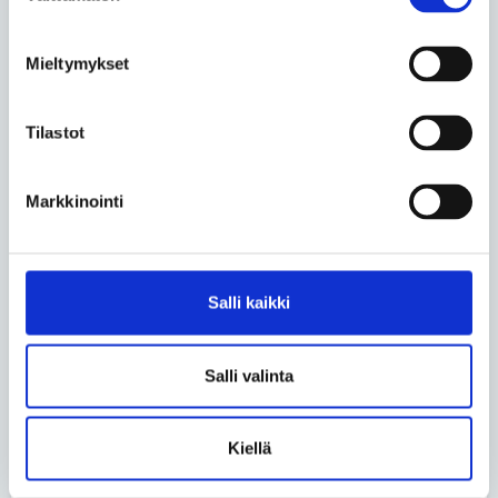
toteaa.
Meriläinen painottaa myös Spesian kasvatuksellista
Mieltymykset
roolia.
Tilastot
– Opiskelijamme ja työntekijämme tuottavat kaikki
palvelut siivouksesta ruokaan itse. Meillä ei ole
satunnaisia keikkalaisia, vaan pitkiä uria tehneitä,
Markkinointi
vakituisia, Spesian henkeen sitoutuneita
työntekijöitä.
Salli kaikki
Teksti ja kuvat Timo Kiiski
Lue lisää aihepiiristä
Salli valinta
Jaa uutinen
Kiellä
Jaa Facebookissa
Jaa Twitterissä