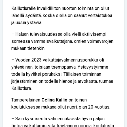
Kalliotiuralle Invalidiliiton nuorten toiminta on ollut
lähellä sydäntä, koska siellä on saanut vertaistukea
ja uusia ystäviä.
– Haluan tulevaisuudessa olla vielä aktiivisempi
somessa vammaisvaikuttajana, omien voimavarojen
mukaan tietenkin.
– Vuoden 2023 vaikuttajavalmennusporukka oli
yhtenäinen, toisiaan tsemppaava. Ystävystyimme
todella hyväksi porukaksi. Tällaisen toiminnan
järjestäminen on todella hienoa ja arvokasta, tuumaa
Kalliotiura.
Tamperelainen
Celina Kallio
on toinen
koulutuksessa mukana ollut nuori, pian 20-vuotias.
– Sain kyseisestä valmennuksesta hyvin paljon
tietoa vaikuttamisesta, käytännön oppeja, koulutusta