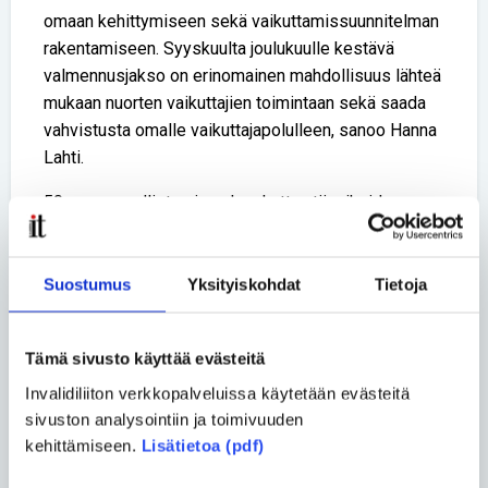
omaan kehittymiseen sekä vaikuttamissuunnitelman
rakentamiseen. Syyskuulta joulukuulle kestävä
valmennusjakso on erinomainen mahdollisuus lähteä
mukaan nuorten vaikuttajien toimintaan sekä saada
vahvistusta omalle vaikuttajapolulleen, sanoo Hanna
Lahti.
50 euron osallistumismaksu kattaa täysihoidon
lähitapaamisissa sekä matkakulut. Tarvittaessa
palkataan yleisavustajia, ja henkilökohtaiset avustajat
ovat myös tervetulleita.
Suostumus
Yksityiskohdat
Tietoja
Lisätiedot ja hakeminen:
Auli Tynkkynen | auli.tynkkynen@invalidiliitto.fi | 040
Tämä sivusto käyttää evästeitä
7788 690
Invalidiliiton verkkopalveluissa käytetään evästeitä
Lisätietoa: www.invalidiliitto.fi/koulutuksia
sivuston analysointiin ja toimivuuden
kehittämiseen.
Lisätietoa (pdf)
Rohkeasti vaan