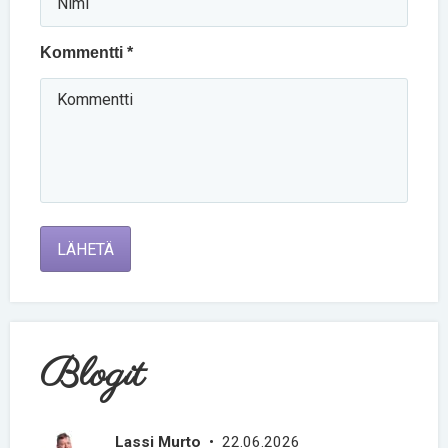
Kommentti *
LÄHETÄ
Blogit
Lassi Murto
• 22.06.2026