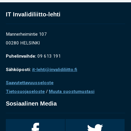
IT Invalidiliitto-lehti
Mannerheimintie 107
00280 HELSINKI
Puhelinvaihde:
09 613 191
Sähköposti:
it-lehti@invalidiliitto.fi
Saavutettavuusseloste
Tietosuojaseloste
/
Muuta suostumustasi
Sosiaalinen Media
Invalidiliitto
Invalidiliitto