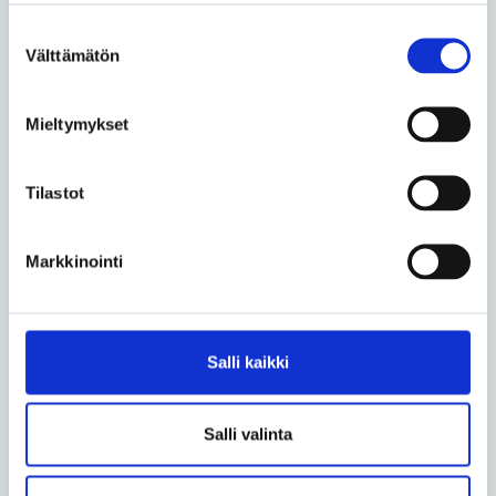
Vilja Kalliotiuran mukaan moni nuori voi olla
Suostumuksen
kiinnostunut vaikuttamistyöstä, mutta tarvitsee
Välttämätön
valinta
rohkaisua ja vinkkejä siitä, miten käytännössä voi
edetä.
Mieltymykset
– Kannustan kaikkia, joita kiinnostaa vaikuttaminen,
olemaan rohkeita ja vaan aloittamaan jostain. Ei voi
kehittyä ennen kuin aloittaa! Tapoja vaikuttaa on niin
Tilastot
monta erilaista kuin ihmisiäkin, ja kaikkia niitä
tarvitaan, Kalliotiura päättää.
Markkinointi
Kalliotiuran Instagram-tili on @viljuskah
Lisätietoa: hanna.lahti@ invalidiliitto.fi, p. 044 765
Salli kaikki
0535.
Teksti Tapio Rusanen
Salli valinta
Hyväksy
markkinointievästeet
nähdäksesi videon.
Lue lisää aihepiiristä