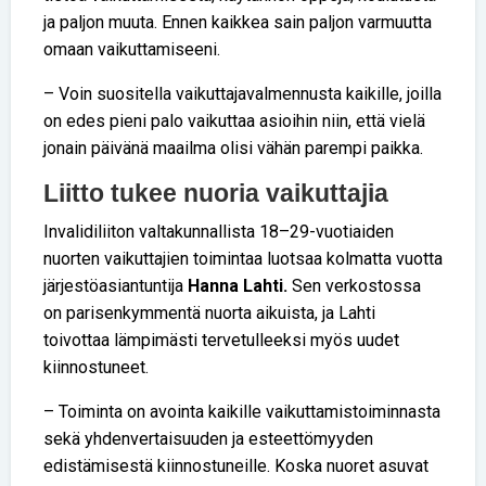
ja paljon muuta. Ennen kaikkea sain paljon varmuutta
omaan vaikuttamiseeni.
– Voin suositella vaikuttajavalmennusta kaikille, joilla
on edes pieni palo vaikuttaa asioihin niin, että vielä
jonain päivänä maailma olisi vähän parempi paikka.
Liitto tukee nuoria vaikuttajia
Invalidiliiton valtakunnallista 18–29-vuotiaiden
nuorten vaikuttajien toimintaa luotsaa kolmatta vuotta
järjestöasiantuntija
Hanna Lahti.
Sen verkostossa
on parisenkymmentä nuorta aikuista, ja Lahti
toivottaa lämpimästi tervetulleeksi myös uudet
kiinnostuneet.
– Toiminta on avointa kaikille vaikuttamistoiminnasta
sekä yhdenvertaisuuden ja esteettömyyden
edistämisestä kiinnostuneille. Koska nuoret asuvat