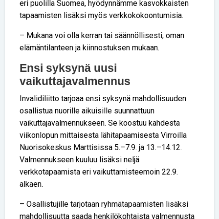
eri puolilla Suomea, hyödynnämme kasvokkaisten
tapaamisten lisäksi myös verkkokokoontumisia.
– Mukana voi olla kerran tai säännöllisesti, oman
elämäntilanteen ja kiinnostuksen mukaan.
Ensi syksynä uusi
vaikuttajavalmennus
Invalidiliitto tarjoaa ensi syksynä mahdollisuuden
osallistua nuorille aikuisille suunnattuun
vaikuttajavalmennukseen. Se koostuu kahdesta
viikonlopun mittaisesta lähitapaamisesta Virroilla
Nuorisokeskus Marttisissa 5.–7.9. ja 13.–14.12.
Valmennukseen kuuluu lisäksi neljä
verkkotapaamista eri vaikuttamisteemoin 22.9.
alkaen.
– Osallistujille tarjotaan ryhmätapaamisten lisäksi
mahdollisuutta saada henkilökohtaista valmennusta