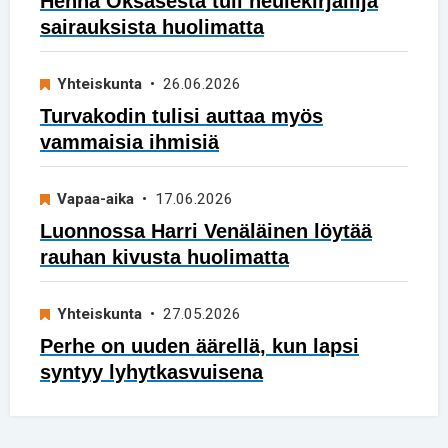
Henna Oksasesta tuli neulekirjailija
sairauksista huolimatta
Yhteiskunta
• 26.06.2026
Turvakodin tulisi auttaa myös
vammaisia ihmisiä
Vapaa-aika
• 17.06.2026
Luonnossa Harri Venäläinen löytää
rauhan kivusta huolimatta
Yhteiskunta
• 27.05.2026
Perhe on uuden äärellä, kun lapsi
syntyy lyhytkasvuisena