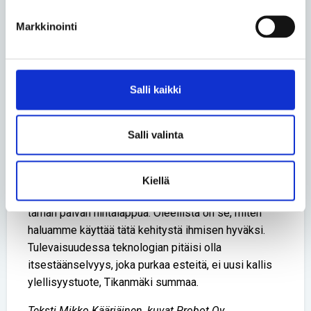
mahdollistaa valtavat tuotantomäärät. Silti kehitys ei
Markkinointi
näy loppukäyttäjän hinnoissa niin nopeasti kuin
pitäisi.
Korkeat hinnat pitävät uusimmat apuvälineet vain
Salli kaikki
harvojen saatavilla. Teknologia on valmiina
palvelemaan, kunhan yhteiskunnan rakenteet antavat
sille tilaa.
Salli valinta
– Meidän kannattaisi miettiä, mitä asioita me
haluamme automatisoida ja mihin toivomme
Kiellä
apuvälineitä sen sijaan, että tuijottaisimme vain
tämän päivän hintalappua. Oleellista on se, miten
haluamme käyttää tätä kehitystä ihmisen hyväksi.
Tulevaisuudessa teknologian pitäisi olla
itsestäänselvyys, joka purkaa esteitä, ei uusi kallis
ylellisyystuote, Tikanmäki summaa.
Teksti Mikko Kääriäinen, kuvat Probot Oy