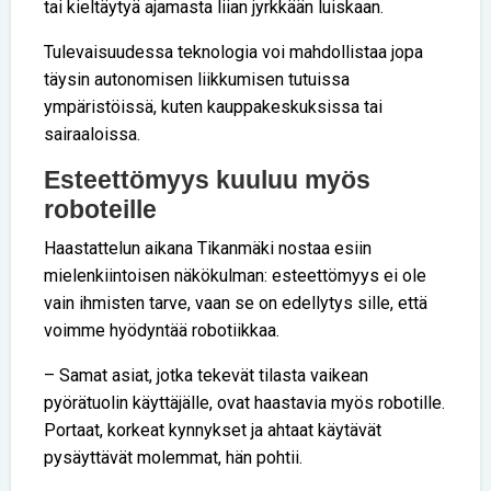
tai kieltäytyä ajamasta liian jyrkkään luiskaan.
Tulevaisuudessa teknologia voi mahdollistaa jopa
täysin autonomisen liikkumisen tutuissa
ympäristöissä, kuten kauppakeskuksissa tai
sairaaloissa.
Esteettömyys kuuluu myös
roboteille
Haastattelun aikana Tikanmäki nostaa esiin
mielenkiintoisen näkökulman: esteettömyys ei ole
vain ihmisten tarve, vaan se on edellytys sille, että
voimme hyödyntää robotiikkaa.
– Samat asiat, jotka tekevät tilasta vaikean
pyörätuolin käyttäjälle, ovat haastavia myös robotille.
Portaat, korkeat kynnykset ja ahtaat käytävät
pysäyttävät molemmat, hän pohtii.