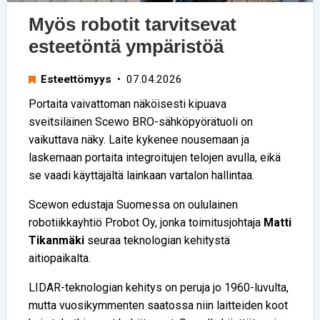
Myös robotit tarvitsevat
esteetöntä ympäristöä
Esteettömyys
• 07.04.2026
Portaita vaivattoman näköisesti kipuava
sveitsiläinen Scewo BRO-sähköpyörätuoli on
vaikuttava näky. Laite kykenee nousemaan ja
laskemaan portaita integroitujen telojen avulla, eikä
se vaadi käyttäjältä lainkaan vartalon hallintaa.
Scewon edustaja Suomessa on oululainen
robotiikkayhtiö Probot Oy, jonka toimitusjohtaja
Matti
Tikanmäki
seuraa teknologian kehitystä
aitiopaikalta.
LIDAR-teknologian kehitys on peruja jo 1960-luvulta,
mutta vuosikymmenten saatossa niin laitteiden koot