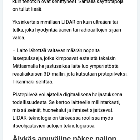
kuin tehotkin ovat kehittyneet. Samalla käyttötapoja
on tullut lisää.
Yksinkertaisimmillaan LIDAR on kuin ultraääni tai
tutka, joka hyödyntää äänen tai radioaaltojen sijaan
valoa.
– Laite lähettää valtavan määrän nopeita
laserpulsseja, jotka kimpoavat esteistä takaisin.
Mittaamalla heijastusaikaa laite luo ympäristöstä
reaaliaikaisen 3D-mallin, jota kutsutaan pistepilveksi,
Tikanmäki selittää.
Pistepilveä voi ajatella digitaalisena heijastuksena
todellisuudesta. Se kertoo laitteelle millintarkasti,
missä seinät, huonekalut ja ihmiset sijaitsevat.
LIDAR-teknologia on tärkeässä roolissa myös
itseohjautuvien autojen teknologiassa.
Älykäs apuväline näkee paljon