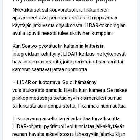
Nykyaikaiset sähköpyörätuolit ja liikkumisen
apuvälineet ovat perinteisesti olleet riippuvaisia
käyttäjän jatkuvasta ohjauksesta. LIDAR-teknologian
avulla apuvälineestä tulee aktiivinen kumppani.
Kun Scewo-pyörätuolin kaltaisiin laitteisiin
integroidaan kehittynyt LIDAR-keilaus, ne kykenevät
havainnoimaan esteitä, joita perinteiset sensorit tai
kamerat saattavat jättää huomiotta.
– LIDAR on luotettava. Se ei hämäänny
valaistuksesta samalla tavalla kuin kamera. Se näkee
pilkkopimeässä ja sietää hyvin esimerkiksi sumua
tai kirkasta auringonpaistetta, Tikanmäki huomauttaa.
Liikuntavammaiselle tämä tarkoittaa turvallisuutta.
LIDAR-ohjattu pyörätuoli voi tunnistaa jalkakäytävän
reunan, havaita takaviistosta lähestyvän jalankulkijan