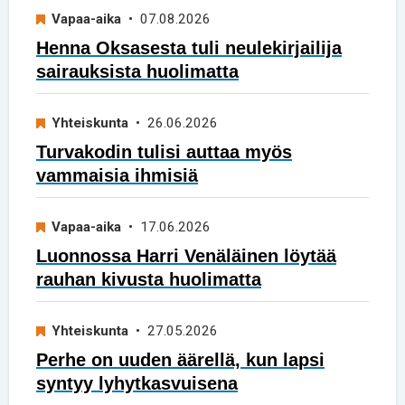
Vapaa-aika
• 07.08.2026
Henna Oksasesta tuli neulekirjailija
sairauksista huolimatta
Yhteiskunta
• 26.06.2026
Turvakodin tulisi auttaa myös
vammaisia ihmisiä
Vapaa-aika
• 17.06.2026
Luonnossa Harri Venäläinen löytää
rauhan kivusta huolimatta
Yhteiskunta
• 27.05.2026
Perhe on uuden äärellä, kun lapsi
syntyy lyhytkasvuisena