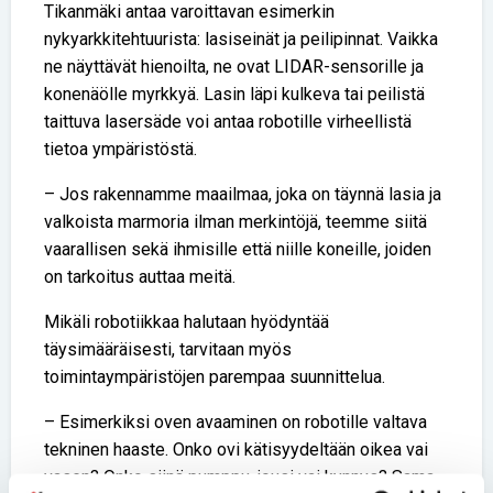
Tikanmäki antaa varoittavan esimerkin
nykyarkkitehtuurista: lasiseinät ja peilipinnat. Vaikka
ne näyttävät hienoilta, ne ovat LIDAR-sensorille ja
konenäölle myrkkyä. Lasin läpi kulkeva tai peilistä
taittuva lasersäde voi antaa robotille virheellistä
tietoa ympäristöstä.
– Jos rakennamme maailmaa, joka on täynnä lasia ja
valkoista marmoria ilman merkintöjä, teemme siitä
vaarallisen sekä ihmisille että niille koneille, joiden
on tarkoitus auttaa meitä.
Mikäli robotiikkaa halutaan hyödyntää
täysimääräisesti, tarvitaan myös
toimintaympäristöjen parempaa suunnittelua.
– Esimerkiksi oven avaaminen on robotille valtava
tekninen haaste. Onko ovi kätisyydeltään oikea vai
vasen? Onko siinä pumppu, jousi vai kynnys? Sama