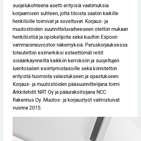
suojelukohteena asetti erityisiä vaatimuksia
korjaamisen suhteen, jotta tiloista saatiin kaikille
henkilöille toimivat ja soveltuvat. Korjaus- ja
muutostöiden suunnitteluvaiheeseen otettiin mukaan
henkilöstöä ja opiskelijoita sekä kuultiin Espoon
vammaisneuvoston näkemyksiä. Peruskorjauksessa
toteutettiin esimerkiksi esteettömät reitit
sisäänkäynneiltä kaikkiin kerroksiin ja suojeltujen
luentosalien esiintymistasoille sekä kiinnitettiin
erityistä huomiota valaistukseen ja opastukseen.
Korjaus- ja muutostöiden pääsuunnittelijana toimi
Arkkitehdit NRT Oy ja pääurakoitsijana NCC
Rakennus Oy. Muutos- ja korjaustyöt valmistuivat
vuonna 2015.