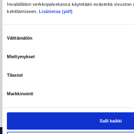
Invalidiliiton verkkopalveluissa käytetään evästeitä sivuston 
kehittämiseen.
Lisätietoa (pdf)
Vapaa-aika
• 17.06.2026
Luonnossa Harri Venäläinen löytää
Suostumuksen
rauhan kivusta huolimatta
Välttämätön
valinta
Yhteiskunta
• 27.05.2026
Mieltymykset
Perhe on uuden äärellä, kun lapsi
syntyy lyhytkasvuisena
Tilastot
Yhteiskunta
• 18.05.2026
Markkinointi
Ruotsissa vammaispolitiikka on
mennyt taaksepäin
Salli kaikki