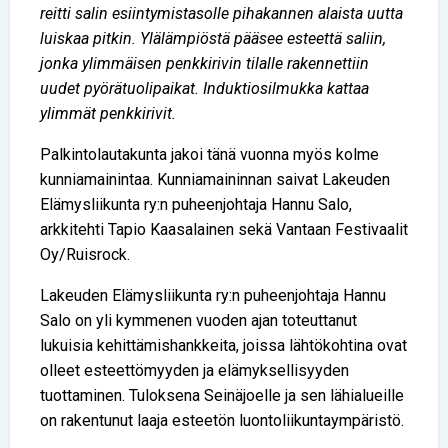
reitti salin esiintymistasolle pihakannen alaista uutta
luiskaa pitkin. Ylälämpiöstä pääsee esteettä saliin,
jonka ylimmäisen penkkirivin tilalle rakennettiin
uudet pyörätuolipaikat. Induktiosilmukka kattaa
ylimmät penkkirivit.
Palkintolautakunta jakoi tänä vuonna myös kolme
kunniamainintaa. Kunniamaininnan saivat Lakeuden
Elämysliikunta ry:n puheenjohtaja Hannu Salo,
arkkitehti Tapio Kaasalainen sekä Vantaan Festivaalit
Oy/Ruisrock.
Lakeuden Elämysliikunta ry:n puheenjohtaja Hannu
Salo on yli kymmenen vuoden ajan toteuttanut
lukuisia kehittämishankkeita, joissa lähtökohtina ovat
olleet esteettömyyden ja elämyksellisyyden
tuottaminen. Tuloksena Seinäjoelle ja sen lähialueille
on rakentunut laaja esteetön luontoliikuntaympäristö.