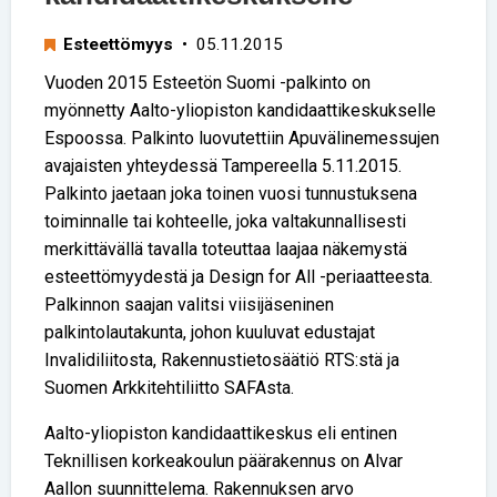
Esteettömyys
• 05.11.2015
Vuoden 2015 Esteetön Suomi -palkinto on
myönnetty Aalto-yliopiston kandidaattikeskukselle
Espoossa. Palkinto luovutettiin Apuvälinemessujen
avajaisten yhteydessä Tampereella 5.11.2015.
Palkinto jaetaan joka toinen vuosi tunnustuksena
toiminnalle tai kohteelle, joka valtakunnallisesti
merkittävällä tavalla toteuttaa laajaa näkemystä
esteettömyydestä ja Design for All -periaatteesta.
Palkinnon saajan valitsi viisijäseninen
palkintolautakunta, johon kuuluvat edustajat
Invalidiliitosta, Rakennustietosäätiö RTS:stä ja
Suomen Arkkitehtiliitto SAFAsta.
Aalto-yliopiston kandidaattikeskus eli entinen
Teknillisen korkeakoulun päärakennus on Alvar
Aallon suunnittelema. Rakennuksen arvo