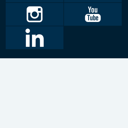
Invalidiliitto
Invalidiliitto
Instagramissa
Youtubessa
LinkedIn