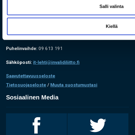
IT Invalidiliitto-lehti
Salli valinta
Mannerheimintie 107
Kiellä
00280 HELSINKI
Puhelinvaihde:
09 613 191
Sähköposti:
it-lehti@invalidiliitto.fi
Saavutettavuusseloste
Tietosuojaseloste
/
Muuta suostumustasi
Sosiaalinen Media
Invalidiliitto
Invalidiliitto
Facebookissa
Twitterissä