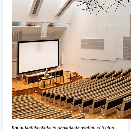
Kandidaattikeskuksen pääaulasta avattiin esteetön