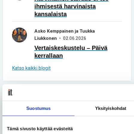
ihmisestä harvinaista
kansalaista
Asko Kemppainen ja Tuukka
Liukkonen
• 02.06.2026
Vertaiskeskustelu – Päivä
kerrallaan
Katso kaikki blogit
Uusimmat artikkelit
Suostumus
Yksityiskohdat
Yhteiskunta
• 26.06.2026
Turvakodin tulisi auttaa myös
Tämä sivusto käyttää evästeitä
vammaisia ihmisiä