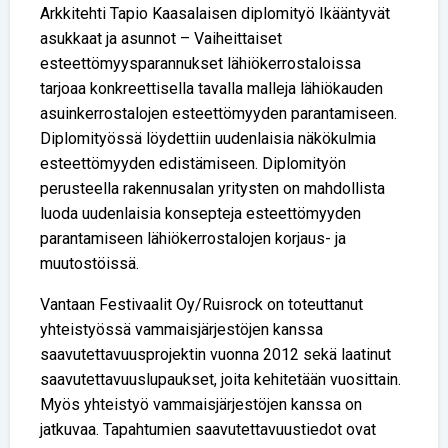
Arkkitehti Tapio Kaasalaisen diplomityö Ikääntyvät
asukkaat ja asunnot – Vaiheittaiset
esteettömyysparannukset lähiökerrostaloissa
tarjoaa konkreettisella tavalla malleja lähiökauden
asuinkerrostalojen esteettömyyden parantamiseen.
Diplomityössä löydettiin uudenlaisia näkökulmia
esteettömyyden edistämiseen. Diplomityön
perusteella rakennusalan yritysten on mahdollista
luoda uudenlaisia konsepteja esteettömyyden
parantamiseen lähiökerrostalojen korjaus- ja
muutostöissä.
Vantaan Festivaalit Oy/Ruisrock on toteuttanut
yhteistyössä vammaisjärjestöjen kanssa
saavutettavuusprojektin vuonna 2012 sekä laatinut
saavutettavuuslupaukset, joita kehitetään vuosittain.
Myös yhteistyö vammaisjärjestöjen kanssa on
jatkuvaa. Tapahtumien saavutettavuustiedot ovat