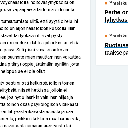
erveyshaasteita, hoitoväsymykseltä on
Yhteisku
 jossa vapaapäiviä tai lomia ei tunneta.
Perhe on
lyhytkas
urhautumista siitä, että syytä oireisiini
ä hoito on arjen haasteiden keskellä liian
stävät tai työkaverit eivät pysty
Yhteisku
in esimerkiksi lähteä johonkin tai tehdä
Ruotsis
no päivä. Silti pieni sana ei on kovin
taaksep
ittujen suunnitelmien muuttaminen vaikuttaa
inä pitänyt oppia jättämään syrjään, jotta
helppoa se ei ole ollut.
tyisesti niissä hetkissä, jolloin toinen
ityksiä; niissä hetkissä, jolloin ei
ee, jos nyt ollaankin vain ihan hiljaa ja
että toinen osaa psykologisen viekkaasti
een liittyvästä ikävästä asiasta ja saa
sesta, pinkkien kukkien maalaamisesta,
nauravaisesta uimarantareissusta tai