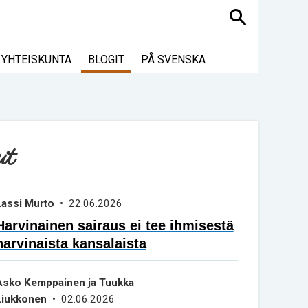
Haku
YHTEISKUNTA
BLOGIT
PÅ SVENSKA
it
Lassi Murto
• 22.06.2026
Harvinainen sairaus ei tee ihmisestä
harvinaista kansalaista
Asko Kemppainen ja Tuukka
Liukkonen
• 02.06.2026