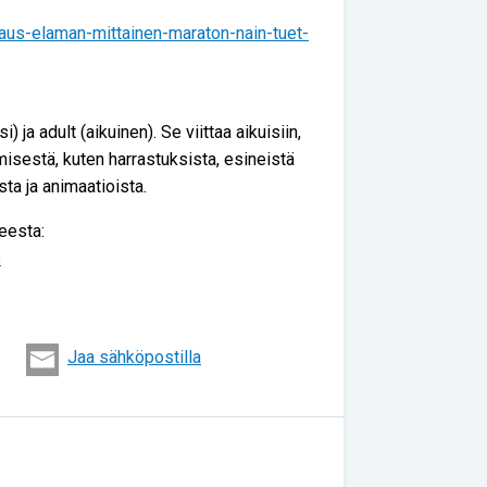
iraus-elaman-mittainen-maraton-nain-tuet-
) ja adult (aikuinen). Se viittaa aikuisiin,
misestä, kuten harrastuksista, esineistä
ista ja animaatioista.
eesta:
o
Jaa sähköpostilla