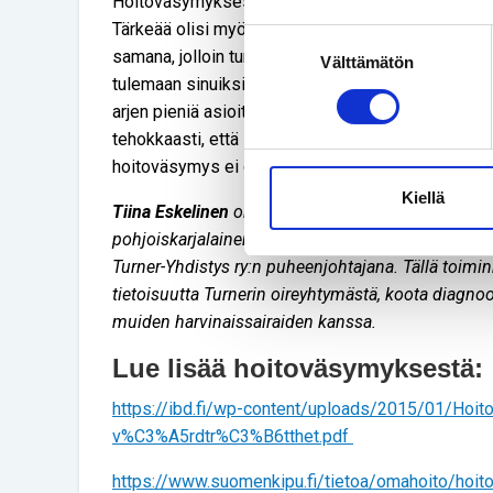
Hoitoväsymyksestä pitäisi puhua enemmän ja avoi
Tärkeää olisi myös se, että hoidon vaihdellessa j
Suostumuksen
samana, jolloin turvallinen hoitosuhde pääsisi kun
Välttämätön
valinta
tulemaan sinuiksi sairautensa kanssa. Sairautensa
arjen pieniä asioita, mikä tuo paljon voimia jokai
tehokkaasti, että itseään pitää kuunnella ja itsell
hoitoväsymys ei ole häpeän arvoinen asia.
Kiellä
Tiina Eskelinen
on sekä opetus-, viestintä että hyv
pohjoiskarjalainen. Hän on kirjoitushetkellä to
Turner-Yhdistys ry:n puheenjohtajana. Tällä toimin
tietoisuutta Turnerin oireyhtymästä, koota diagno
muiden harvinaissairaiden kanssa.
Lue lisää hoitoväsymyksestä:
https://ibd.fi/wp-content/uploads/2015/01/Ho
v%C3%A5rdtr%C3%B6tthet.pdf
https://www.suomenkipu.fi/tietoa/omahoito/hoi