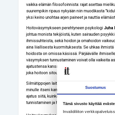
vaikka elämän filosofoinnista: rajat asettaa mieliku
suurempikin ripaus nykyään niin muodikasta "kidulti
yksi keino unohtaa arjen paineet ja nauttia elämäst
Hoitoväsymykseen perehtyneen psykologi
Juha 
johtua monista tekijöistä, kuten sairauden psyykkis
ihmissuhteista, sekä hoidon ja omahoidon vaikeu
aina liiallisesta kuormituksesta. Se uhkaa ihmistä 
hoidosta on omissa käsissä. Pärjäävälle ihmiselle
väsymyksen tunnustaminen voivat olla vaikeita asio
ajatustensa kanssa kuulluksi ja ymmärretyksi tuho
joka hoitoon sitoutumiseen kenties on olemassa.
Silmätippojen laittovälin harventaminen tunnista k
Suostumus
minulle itseni kanssa aina pienen juhlan paikka sii
ajatus siitä, kuinka pian tämä hoitoshow pitää ta
tunnistaminen ja hyväksyminen ovat avainasemass
Tämä sivusto käyttää eväste
Invalidiliiton verkkopalvelui