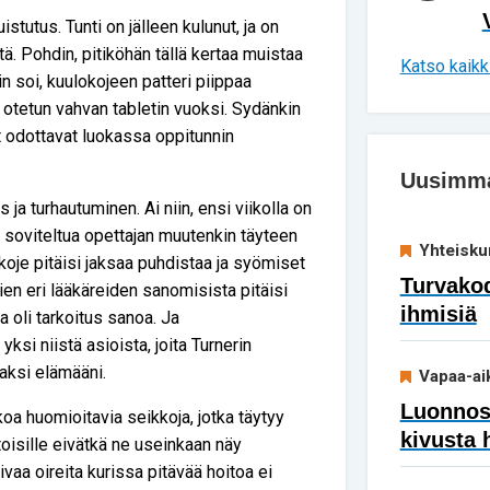
tutus. Tunti on jälleen kulunut, ja on
ä. Pohdin, pitiköhän tällä kertaa muistaa
Katso kaikki
n soi, kuulokojeen patteri piippaa
otetun vahvan tabletin vuoksi. Sydänkin
t odottavat luokassa oppitunnin
Uusimmat
ja turhautuminen. Ai niin, ensi viikolla on
ja soviteltua opettajan muutenkin täyteen
Yhteisku
okoje pitäisi jaksaa puhdistaa ja syömiset
Turvakod
ien eri lääkäreiden sanomisista pitäisi
ihmisiä
a oli tarkoitus sanoa. Ja
yksi niistä asioista, joita Turnerin
saksi elämääni.
Vapaa-ai
Luonnoss
koa huomioitavia seikkoja, jotka täytyy
kivusta 
 toisille eivätkä ne useinkaan näy
aa oireita kurissa pitävää hoitoa ei