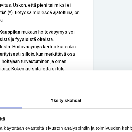
vitus. Uskon, että pieni tai miksi ei
a" (*), tietyssä mielessä ajateltuna, on
ä.
Kauppilan
mukaan hoitoväsymys voi
istä ja fyysisistä oireista,
desta. Hoitoväsymys kertoo kuitenkin
erityisesti silloin, kun merkittävä osa
 hoitajaan turvautuminen ja oman
ita. Kokemus siitä, että ei tule
avat sitten sen lopunkin motivaation,
ahteen ja varsinkin kolmeen tai neljään on
Yksityiskohdat
täkin huolimatta, että mielessä vilahtaa
as aloittaa uudelleen. Hoitoväsymyksen
a tilanteen korjaamiseksi.
itä
ssa käytetään evästeitä sivuston analysointiin ja toimivuuden keh