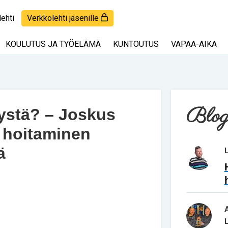
lehti
Verkkolehti jäsenille
KOULUTUS JA TYÖELÄMÄ
KUNTOUTUS
VAPAA-AIKA
Blog
ystä? – Joskus
 hoitaminen
ä