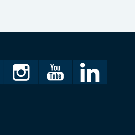
Invalidiliitto
Invalidiliitto
LinkedIn
Instagramissa
Youtubessa