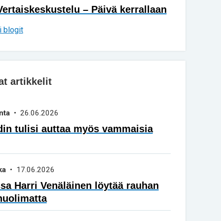
Vertaiskeskustelu – Päivä kerrallaan
 blogit
 artikkelit
nta
• 26.06.2026
in tulisi auttaa myös vammaisia
ka
• 17.06.2026
a Harri Venäläinen löytää rauhan
huolimatta