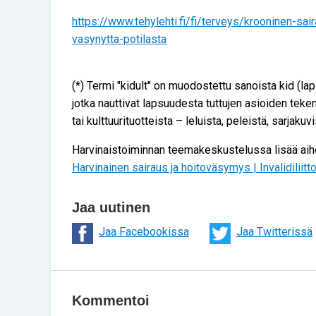
https://www.tehylehti.fi/fi/terveys/krooninen-sa
vasynytta-potilasta
(*) Termi "kidult" on muodostettu sanoista kid (lapsi
jotka nauttivat lapsuudesta tuttujen asioiden teke
tai kulttuurituotteista – leluista, peleistä, sarjakuv
Harvinaistoiminnan teemakeskustelussa lisää aih
Harvinainen sairaus ja hoitoväsymys | Invalidiliitt
Jaa uutinen
Jaa Facebookissa
Jaa Twitterissä
Kommentoi