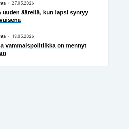
nta
• 27.05.2026
 uuden äärellä, kun lapsi syntyy
vuisena
nta
• 18.05.2026
sa vammaispolitiikka on mennyt
äin