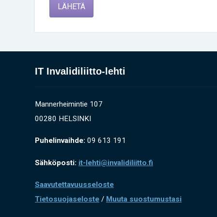
LÄHETÄ
IT Invalidiliitto-lehti
Mannerheimintie 107
00280 HELSINKI
Puhelinvaihde:
09 613 191
Sähköposti:
it-lehti@invalidiliitto.fi
Saavutettavuusseloste
Tietosuojaseloste
/
Muuta suostumustasi