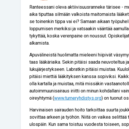
Ranteessani oleva aktiivisuusranneke tärisee - muis
aika tiputtaa silmään valkoista maitomaista lääkett
se toinenkin tippa vai ei? Samaan aikaan työpuheli
loppumisen merkiksi ja vatsaakin vääntää aamulla 
tykyttää, koska verenpaine on noussut. Opiskelija
alkamista.
Apuvälineistä huolimatta mieleeni hiipivät väsymys 
taas lääkäriaika. Sekin pitäisi saada neuvoteltua 
lukujärjestykseen. Labratkin pitäisi muistaa. Kuul
pitäisi miettiä lääkityksen kanssa sopiviksi. Kaikk
olla kartalla ja muistaa, mitä missäkin vastaanotoll
autoimmuunisairaus iriitti on minun kohdallani vain 
oireyhtymä (
www.turneryhdistys.org
) on tuonut o
Harvinaisen sairauden hoito tarkoittaa suurta jouk
sovittaa arkeen ja työhön. Niitä on vaikea selittää
ulospäin. Kun sama toistuu vuodesta toiseen, sopiv