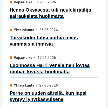
Vapaa-aika
• 07.08.2026
Henna Oksasesta tuli neulekirjailija
sairauksista huolimatta
Yhteiskunta
• 26.06.2026
Turvakodin tulisi auttaa myös
vammaisia ihmisiä
Vapaa-aika
• 17.06.2026
Luonnossa Harri Venäläinen löytää
rauhan kivusta huolimatta
Yhteiskunta
• 27.05.2026
Perhe on uuden äärellä, kun lapsi
syntyy lyhytkasvuisena