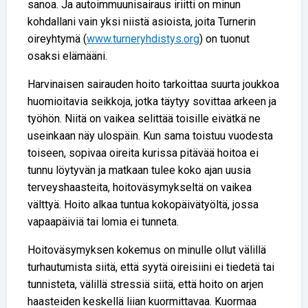
sanoa. Ja autoimmuunisairaus iriitti on minun
kohdallani vain yksi niistä asioista, joita Turnerin
oireyhtymä (
www.turneryhdistys.org
) on tuonut
osaksi elämääni.
Harvinaisen sairauden hoito tarkoittaa suurta joukkoa
huomioitavia seikkoja, jotka täytyy sovittaa arkeen ja
työhön. Niitä on vaikea selittää toisille eivätkä ne
useinkaan näy ulospäin. Kun sama toistuu vuodesta
toiseen, sopivaa oireita kurissa pitävää hoitoa ei
tunnu löytyvän ja matkaan tulee koko ajan uusia
terveyshaasteita, hoitoväsymykseltä on vaikea
välttyä. Hoito alkaa tuntua kokopäivätyöltä, jossa
vapaapäiviä tai lomia ei tunneta.
Hoitoväsymyksen kokemus on minulle ollut välillä
turhautumista siitä, että syytä oireisiini ei tiedetä tai
tunnisteta, välillä stressiä siitä, että hoito on arjen
haasteiden keskellä liian kuormittavaa. Kuormaa