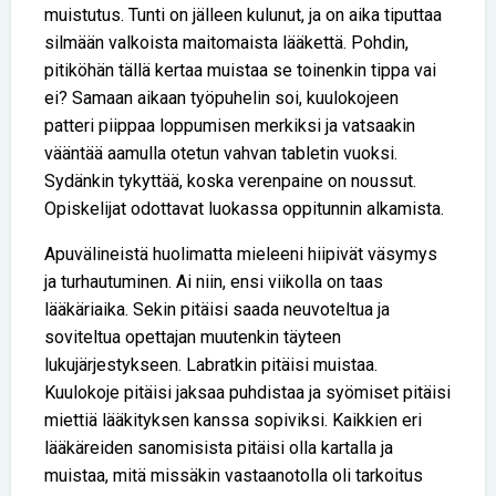
muistutus. Tunti on jälleen kulunut, ja on aika tiputtaa
silmään valkoista maitomaista lääkettä. Pohdin,
pitiköhän tällä kertaa muistaa se toinenkin tippa vai
ei? Samaan aikaan työpuhelin soi, kuulokojeen
patteri piippaa loppumisen merkiksi ja vatsaakin
vääntää aamulla otetun vahvan tabletin vuoksi.
Sydänkin tykyttää, koska verenpaine on noussut.
Opiskelijat odottavat luokassa oppitunnin alkamista.
Apuvälineistä huolimatta mieleeni hiipivät väsymys
ja turhautuminen. Ai niin, ensi viikolla on taas
lääkäriaika. Sekin pitäisi saada neuvoteltua ja
soviteltua opettajan muutenkin täyteen
lukujärjestykseen. Labratkin pitäisi muistaa.
Kuulokoje pitäisi jaksaa puhdistaa ja syömiset pitäisi
miettiä lääkityksen kanssa sopiviksi. Kaikkien eri
lääkäreiden sanomisista pitäisi olla kartalla ja
muistaa, mitä missäkin vastaanotolla oli tarkoitus