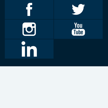
Invalidiliitto
Invalidiliitto
Facebookissa
Twitterissä
Invalidiliitto
Invalidiliitto
Instagramissa
Youtubessa
LinkedIn