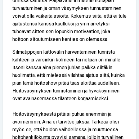
omissa käsissä. Pärjäävälle ihmiselle hoitajaan
turvautuminen ja oman väsymyksen tunnustaminen
voivat olla vaikeita asioita. Kokemus siitä, että ei tule
ajatustensa kanssa kuulluksi ja ymmärretyksi
tuhoavat sitten sen lopunkin motivaation, joka
hoitoon sitoutumiseen kenties on olemassa.
Silmätippojen laittovälin harventaminen tunnista
kahteen ja varsinkin kolmeen tai neljään on minulle
itseni kanssa aina pienen juhlan paikka siitäkin
huolimatta, että mielessä vilahtaa ajatus siitä, kuinka
pian tämä hoitoshow pitää taas aloittaa uudelleen.
Hoitoväsymyksen tunnistaminen ja hyväksyminen
ovat avainasemassa tilanteen korjaamiseksi.
Hoitoväsymyksestä pitäisi puhua enemmän ja
avoimemmin. Aina ei tarvitse jaksaa. Tärkeää olisi
myös se, että hoidon vaihdellessa ja muuttuessa
hoitohenkilökunta pysyisi samana, jolloin turvallinen