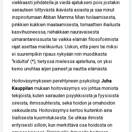
viekkaasti johdatella ja viedä ajatukseni pois jostakin
sairauteen liittyvästä ikävästä asiasta ja saa minut
inspiroitumaan Abban Mamma Mian hoilaamisesta,
pinkkien kukkien maalaamisesta, tomaattien ihailusta
kasvihuoneessa, riehakkaan nauravaisesta
uimarantareissusta tai vaikka elämän filosofoinnista:
rajat asettaa mielikuvitus. Uskon, että pieni tai miksi
ei suurempikin ripaus nykyään niin muodikasta
"kidultia" (*), tietyssä mielessä ajateltuna, on yksi
keino unohtaa arjen paineet ja nauttia elämästä.
Hoitoväsymykseen perehtyneen psykologi
Juha
Kauppilan
mukaan hoitoväsymys voi johtua monista
tekijöistä, kuten sairauden psyykkisistä ja fyysisistä
oireista, ihmissuhteista, sekä hoidon ja omahoidon
vaikeudesta. Hoitoväsymys kertoo kuitenkin aina
liiallisesta kuormituksesta. Se uhkaa ihmistä
erityisesti silloin, kun merkittävä osa hoidosta on