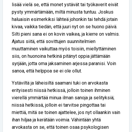
lisää vielä se, että monet ystävät tai työkaverit eivät
pysty ymmärtämään, miltä minusta tuntuu. Joskus
haluaisin esimerkiksi lähteä johonkin tai tehdä jotain
kivaa, vaikka tiedän, että juuri nyt on se huono päivä.
Silti pieni sana ei on kovin vaikea, ja kierre on valmis.
Ajatus siitä, että sovittujen suunnitelmien
muuttaminen vaikuttaa myös toisiin, miellyttäminen
siis, on huonoina hetkinä pitänyt oppia jättämään
syrjään, jotta oma jaksaminen arjessa paranisi. Voin
sanoa, että helppoa se ei ole ollut.
Ystäviltä ja läheisiltä saamani tuki on arvokasta
erityisesti niissä hetkissä, jolloin toinen ihminen
vierellä ymmärtää minua ilman sanoja ja selityksiä;
niissä hetkissä, jolloin ei tarvitse pingottaa tai
miettiä, mitä se toinen ajattelee, jos nyt ollaankin vain
ihan hiljaa ja kerätään voimia. Vähintään yhtä
arvokasta on se, että toinen osaa psykologisen