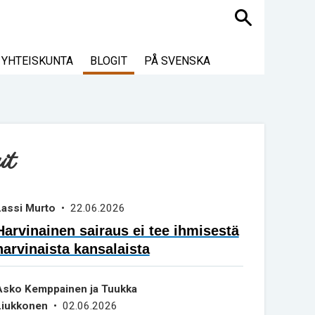
Haku
YHTEISKUNTA
BLOGIT
PÅ SVENSKA
it
Lassi Murto
• 22.06.2026
Harvinainen sairaus ei tee ihmisestä
harvinaista kansalaista
Asko Kemppainen ja Tuukka
Liukkonen
• 02.06.2026