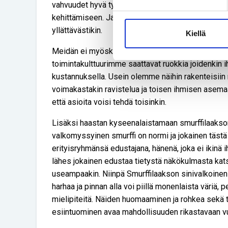
vahvuudet hyvä työnantaja huomaa ja tarjoaa parha
kehittämiseen. Ja tämä paletti vielä muuttuu koko
yllättävästikin.
Kiellä
Meidän ei myöskään tule olla sokeita sille, mite
toimintakulttuurimme saattavat ruokkia joidenkin
kustannuksella. Usein olemme näihin rakenteisiin n
voimakastakin ravistelua ja toisen ihmisen asem
että asioita voisi tehdä toisinkin.
Lisäksi haastan kyseenalaistamaan smurffilaaksoma
valkomyssyinen smurffi on normi ja jokainen täst
erityisryhmänsä edustajana, hänenä, joka ei ikinä 
lähes jokainen edustaa tietystä näkökulmasta kat
useampaakin. Niinpä Smurffilaakson sinivalkoine
harhaa ja pinnan alla voi piillä monenlaista väriä, p
mielipiteitä. Näiden huomaaminen ja rohkea sekä
esiintuominen avaa mahdollisuuden rikastavaan v