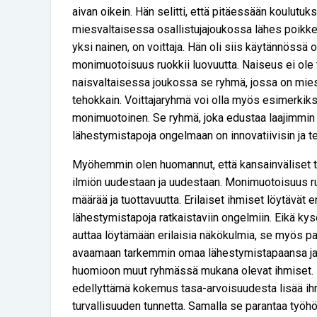
aivan oikein. Hän selitti, että pitäessään koulutuk
miesvaltaisessa osallistujajoukossa lähes poikk
yksi nainen, on voittaja. Hän oli siis käytännössä o
monimuotoisuus ruokkii luovuutta. Naiseus ei ole 
naisvaltaisessa joukossa se ryhmä, jossa on mies,
tehokkain. Voittajaryhmä voi olla myös esimerkiks
monimuotoinen. Se ryhmä, joka edustaa laajimmin er
lähestymistapoja ongelmaan on innovatiivisin ja t
Myöhemmin olen huomannut, että kansainväliset t
ilmiön uudestaan ja uudestaan. Monimuotoisuus ruo
määrää ja tuottavuutta. Erilaiset ihmiset löytävät e
lähestymistapoja ratkaistaviin ongelmiin. Eikä kyse
auttaa löytämään erilaisia näkökulmia, se myös 
avaamaan tarkemmin omaa lähestymistapaansa ja
huomioon muut ryhmässä mukana olevat ihmiset.
edellyttämä kokemus tasa-arvoisuudesta lisää ihm
turvallisuuden tunnetta. Samalla se parantaa työhö