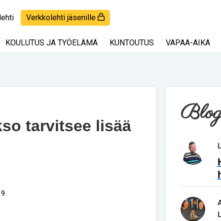
lehti
Verkkolehti jäsenille
KOULUTUS JA TYÖELÄMÄ
KUNTOUTUS
VAPAA-AIKA
Blog
o tarvitsee lisää
19