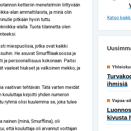
otannon ketteriin menetelmiin liittyvään
kka-alan ammattilaista, ja minä olin
Katso kaikki
minulle pitkään hyvin tuttu
niikka-alalla. Tuota tilannetta olen
nteeksi.
asti miespuolisia, jotka ovat kaikki
Uusimmat
suihin. He asuvat Smurffilaaksossa ja
tti ja persoonallisuus kokonaan. Paitsi
Yhteisku
kät vaaleat hiukset ja valkoinen mekko, ja
Turvakod
ihmisiä
ia vaativan tehtävän. Tätä varten meidät
en kouluttaja kirjoitti yhden numeron
Vapaa-ai
tettu ryhmä olisi kuulemma se, joka tulee
Luonnoss
kivusta 
ainen (minä, Smurffiina), oli
i, että kouluttaja oli arvannut voittajan