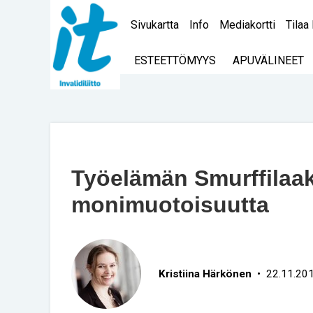
Sivukartta
Info
Mediakortti
Tilaa 
ESTEETTÖMYYS
APUVÄLINEET
Työelämän Smurffilaaks
monimuotoisuutta
Kristiina Härkönen
• 22.11.20