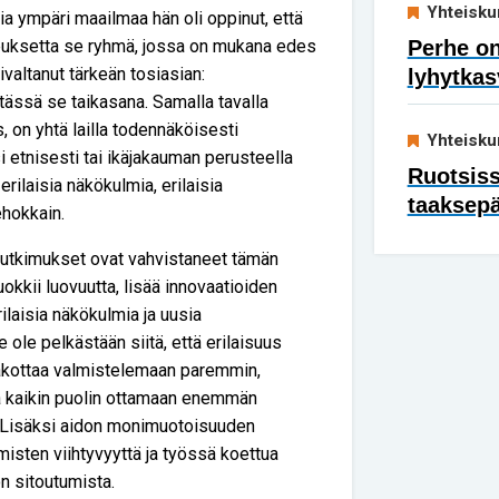
Yhteisku
sia ympäri maailmaa hän oli oppinut, että
euksetta se ryhmä, jossa on mukana edes
Perhe on
ivaltanut tärkeän tosiasian:
lyhytkas
tässä se taikasana. Samalla tavalla
 on yhtä lailla todennäköisesti
Yhteisku
i etnisesti tai ikäjakauman perusteella
Ruotsis
ilaisia näkökulmia, erilaisia
taaksep
ehokkain.
utkimukset ovat vahvistaneet tämän
kkii luovuutta, lisää innovaatioiden
rilaisia näkökulmia ja uusia
 ole pelkästään siitä, että erilaisuus
pakottaa valmistelemaan paremmin,
 kaikin puolin ottamaan enemmän
 Lisäksi aidon monimuotoisuuden
isten viihtyvyyttä ja työssä koettua
n sitoutumista.