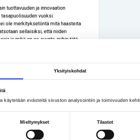
in tuottavuuden ja innovaation
 tasapuolisuuden vuoksi.
i ole merkityksetöntä mitä haasteita
otaan sellaisiksi, että niiden
ja ja mikä on se suunta, mihin tätä
ntuu tietotekniikan tarjoamille
ntuntijoilla on erityisen suuri rooli ja
Yksityiskohdat
a palveluita rakennetaan. Eikä ole
osallistuvat.
itä
ain tarjoa kaikille samoja
ssa käytetään evästeitä sivuston analysointiin ja toimivuuden keh
n ihmisten erityistarpeet. Pyörätuolia
sti erilaiset kuin kolmen pienen lapsen
linen työntekijä vaatii erilaista huomioon
Mieltymykset
Tilastot
ikääntyvä kehäkettu. Jokainen erilainen
iset, ainutlaatuiset vahvuutensa. Nämä