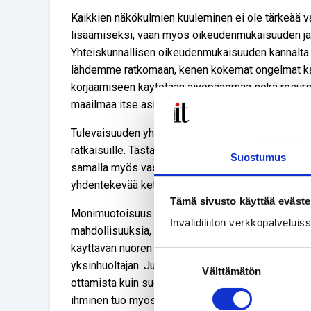
Kaikkien näkökulmien kuuleminen ei ole tärkeää va
lisäämiseksi, vaan myös oikeudenmukaisuuden ja
Yhteiskunnallisen oikeudenmukaisuuden kannalta e
lähdemme ratkomaan, kenen kokemat ongelmat kats
korjaamiseen käytetään aivopääomaa sekä resursse
maailmaa itse asiassa halutaan olla viemässä.
Tulevaisuuden yhteiskunta on digitaalinen. Se rake
ratkaisuille. Tästä syystä meillä digitalisaation asia
Suostumus
samalla myös vastuu siinä millaista yhteiskuntaa j
yhdentekevää ketkä ihmiset tähän rakennustyöhön 
Tämä sivusto käyttää eväste
Monimuotoisuus vaatii toteutuakseen, että emme v
Invalidiliiton verkkopalvelui
mahdollisuuksia, mutta myös huomioimme erilaiste
käyttävän nuoren sinkun tarpeet ovat todennäköise
Suostumuksen
yksinhuoltajan. Juuri Suomeen muuttanut kansainvä
Välttämätön
valinta
ottamista kuin suomalainen, osittain eläköitynyt, 
ihminen tuo myös mukaan palapeliin omat yksilöll