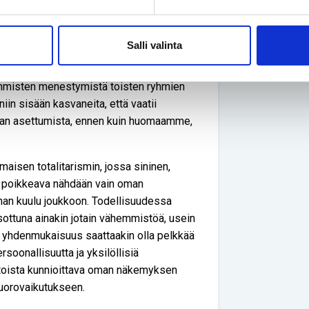
at mahdolliset olosuhteet niiden
 ihmisen elinkaaren ajan, joskus
Salli valinta
n vanhat rakenteemme ja
 ihmisten menestymistä toisten ryhmien
iin sisään kasvaneita, että vaatii
aan asettumista, ennen kuin huomaamme,
isen totalitarismin, jossa sininen,
ä poikkeava nähdään vain oman
ihan kuulu joukkoon. Todellisuudessa
sottuna ainakin jotain vähemmistöä, usein
n yhdenmukaisuus saattaakin olla pelkkää
ersoonallisuutta ja yksilöllisiä
 toista kunnioittava oman näkemyksen
uorovaikutukseen.