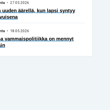
nta
• 27.05.2026
 uuden äärellä, kun lapsi syntyy
vuisena
nta
• 18.05.2026
sa vammaispolitiikka on mennyt
äin