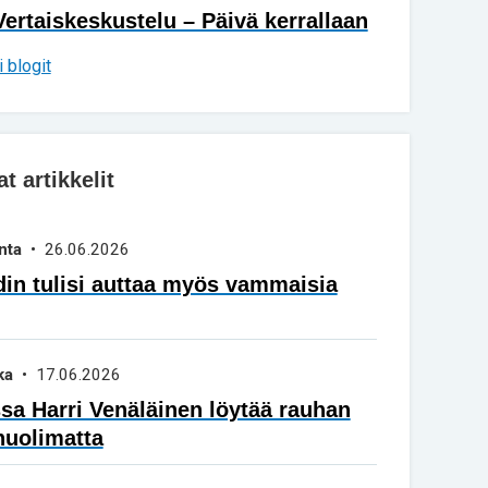
Vertaiskeskustelu – Päivä kerrallaan
 blogit
 artikkelit
nta
• 26.06.2026
in tulisi auttaa myös vammaisia
ka
• 17.06.2026
a Harri Venäläinen löytää rauhan
huolimatta