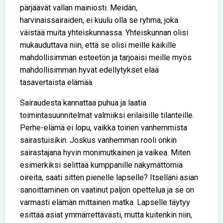
pärjäävät vallan mainiosti. Meidän,
harvinaissairaiden, ei kuulu olla se ryhmä, joka
väistää muita yhteiskunnassa. Yhteiskunnan olisi
mukauduttava niin, että se olisi meille kaikille
mahdollisimman esteetön ja tarjoaisi meille myös
mahdollisimman hyvät edellytykset elää
tasavertaista elämää.
Sairaudesta kannattaa puhua ja laatia
toimintasuunnitelmat valmiiksi erilaisille tilanteille.
Perhe-elämä ei lopu, vaikka toinen vanhemmista
sairastuisikin. Joskus vanhemman rooli onkin
sairastajana hyvin monimutkainen ja vaikea. Miten
esimerkiksi selittää kumppanille näkymättömiä
oireita, saati sitten pienelle lapselle? Itselläni asian
sanoittaminen on vaatinut paljon opettelua ja se on
varmasti elämän mittainen matka. Lapselle täytyy
esittää asiat ymmärrettävästi, mutta kuitenkin niin,