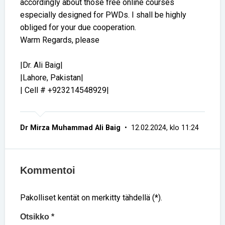
accordingly about those free online courses
especially designed for PWDs. I shall be highly
obliged for your due cooperation.
Warm Regards, please
|Dr. Ali Baig|
|Lahore, Pakistan|
| Cell # +923214548929|
Dr Mirza Muhammad Ali Baig
• 12.02.2024, klo 11:24
Kommentoi
Pakolliset kentät on merkitty tähdellä (*).
Otsikko *