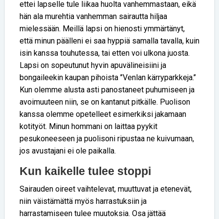
ettei lapselle tule liikaa huolta vanhemmastaan, eikä
hän ala murehtia vanhemman sairautta hiljaa
mielessään. Meillä lapsi on hienosti ymmärtänyt,
että minun päälleni ei saa hyppiä samalla tavalla, kuin
isin kanssa touhutessa, tai etten voi ulkona juosta.
Lapsi on sopeutunut hyvin apuvälineisiini ja
bongaileekin kaupan pihoista ’’Venlan kärryparkkeja.’’
Kun olemme alusta asti panostaneet puhumiseen ja
avoimuuteen niin, se on kantanut pitkälle. Puolison
kanssa olemme opetelleet esimerkiksi jakamaan
kotityöt. Minun hommani on laittaa pyykit
pesukoneeseen ja puolisoni ripustaa ne kuivumaan,
jos avustajani ei ole paikalla.
Kun kaikelle tulee stoppi
Sairauden oireet vaihtelevat, muuttuvat ja etenevät,
niin väistämättä myös harrastuksiin ja
harrastamiseen tulee muutoksia. Osa jättää