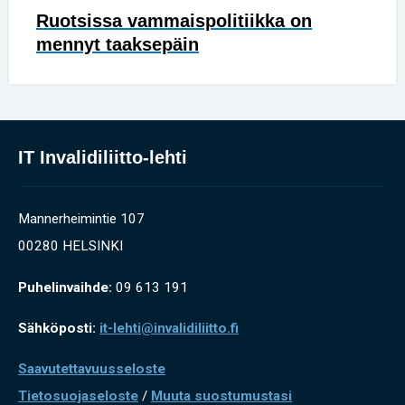
Ruotsissa vammaispolitiikka on
mennyt taaksepäin
IT Invalidiliitto-lehti
Mannerheimintie 107
00280 HELSINKI
Puhelinvaihde:
09 613 191
Sähköposti:
it-lehti@invalidiliitto.fi
Saavutettavuusseloste
Tietosuojaseloste
/
Muuta suostumustasi