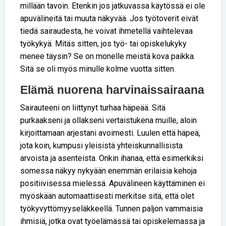
millään tavoin. Etenkin jos jatkuvassa käytössä ei ole
apuvälineitä tai muuta näkyvää. Jos työtoverit eivät
tiedä sairaudesta, he voivat ihmetellä vaihtelevaa
työkykyä. Mitäs sitten, jos työ- tai opiskelukyky
menee täysin? Se on monelle meistä kova paikka.
Sitä se oli myös minulle kolme vuotta sitten.
Elämä nuorena harvinaissairaana
Sairauteeni on liittynyt turhaa häpeää. Sitä
purkaakseni ja ollakseni vertaistukena muille, aloin
kirjoittamaan arjestani avoimesti. Luulen että häpeä,
jota koin, kumpusi yleisistä yhteiskunnallisista
arvoista ja asenteista. Onkin ihanaa, että esimerkiksi
somessa näkyy nykyään enemmän erilaisia kehoja
positiivisessa mielessä. Apuvälineen käyttäminen ei
myöskään automaattisesti merkitse sitä, että olet
työkyvyttömyyseläkkeellä. Tunnen paljon vammaisia
ihmisiä, jotka ovat työelämässä tai opiskelemassa ja