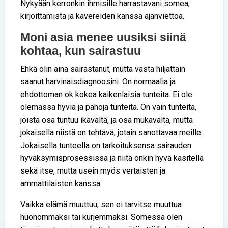
Nykyään kerronkin ihmisille harrastavani somea,
kirjoittamista ja kavereiden kanssa ajanviettoa.
Moni asia menee uusiksi siinä
kohtaa, kun sairastuu
Ehkä olin aina sairastanut, mutta vasta hiljattain
saanut harvinaisdiagnoosini. On normaalia ja
ehdottoman ok kokea kaikenlaisia tunteita. Ei ole
olemassa hyviä ja pahoja tunteita. On vain tunteita,
joista osa tuntuu ikävältä, ja osa mukavalta, mutta
jokaisella niistä on tehtävä, jotain sanottavaa meille.
Jokaisella tunteella on tarkoituksensa sairauden
hyväksymisprosessissa ja niitä onkin hyvä käsitellä
sekä itse, mutta usein myös vertaisten ja
ammattilaisten kanssa.
Vaikka elämä muuttuu, sen ei tarvitse muuttua
huonommaksi tai kurjemmaksi. Somessa olen