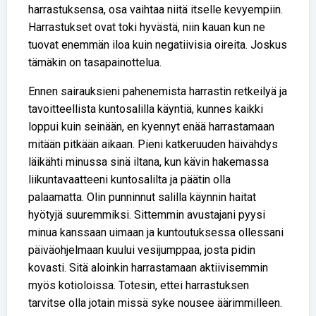
harrastuksensa, osa vaihtaa niitä itselle kevyempiin.
Harrastukset ovat toki hyvästä, niin kauan kun ne
tuovat enemmän iloa kuin negatiivisia oireita. Joskus
tämäkin on tasapainottelua.
Ennen sairauksieni pahenemista harrastin retkeilyä ja
tavoitteellista kuntosalilla käyntiä, kunnes kaikki
loppui kuin seinään, en kyennyt enää harrastamaan
mitään pitkään aikaan. Pieni katkeruuden häivähdys
läikähti minussa sinä iltana, kun kävin hakemassa
liikuntavaatteeni kuntosalilta ja päätin olla
palaamatta. Olin punninnut salilla käynnin haitat
hyötyjä suuremmiksi. Sittemmin avustajani pyysi
minua kanssaan uimaan ja kuntoutuksessa ollessani
päiväohjelmaan kuului vesijumppaa, josta pidin
kovasti. Sitä aloinkin harrastamaan aktiivisemmin
myös kotioloissa. Totesin, ettei harrastuksen
tarvitse olla jotain missä syke nousee äärimmilleen.