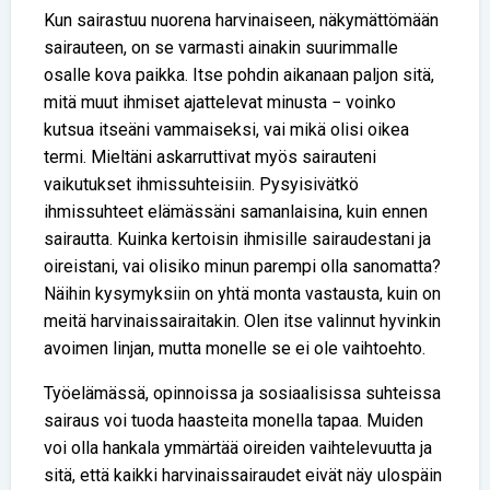
Kun sairastuu nuorena harvinaiseen, näkymättömään
sairauteen, on se varmasti ainakin suurimmalle
osalle kova paikka. Itse pohdin aikanaan paljon sitä,
mitä muut ihmiset ajattelevat minusta − voinko
kutsua itseäni vammaiseksi, vai mikä olisi oikea
termi. Mieltäni askarruttivat myös sairauteni
vaikutukset ihmissuhteisiin. Pysyisivätkö
ihmissuhteet elämässäni samanlaisina, kuin ennen
sairautta. Kuinka kertoisin ihmisille sairaudestani ja
oireistani, vai olisiko minun parempi olla sanomatta?
Näihin kysymyksiin on yhtä monta vastausta, kuin on
meitä harvinaissairaitakin. Olen itse valinnut hyvinkin
avoimen linjan, mutta monelle se ei ole vaihtoehto.
Työelämässä, opinnoissa ja sosiaalisissa suhteissa
sairaus voi tuoda haasteita monella tapaa. Muiden
voi olla hankala ymmärtää oireiden vaihtelevuutta ja
sitä, että kaikki harvinaissairaudet eivät näy ulospäin