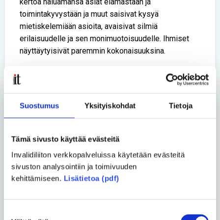
kertoa haluamansa asiat elämästään ja
toimintakyvystään ja muut saisivat kysyä
mietiskelemiään asioita, avaisivat silmiä
erilaisuudelle ja sen monimuotoisuudelle. Ihmiset
näyttäytyisivät paremmin kokonaisuuksina.
Yhteiskuntamme ongelma on se, että vammaiset
nähdään usein rajoitteidensa kautta. Pahimmillaan se
aiheuttaa kuulumattomuuden tunnetta ja
Suostumus
Yksityiskohdat
Tietoja
yksinäisyyttä. Asiaa voitaisiin korjata
monipuolistamalla kuvaa vammaisista, kertoa
muitakin kuin rajoitteeseen liittyviä tarinoita.
Tämä sivusto käyttää evästeitä
Invalidiliiton verkkopalveluissa käytetään evästeitä
Lue lisää avointa puhetta mielenterveydestä ja
sivuston analysointiin ja toimivuuden
vammaisuudesta sivuiltani
kehittämiseen.
Lisätietoa (pdf)
Jaa uutinen
Suostumuksen
Jaa Facebookissa
Jaa Twitterissä