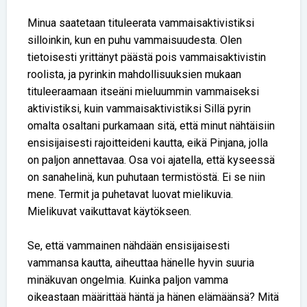
Minua saatetaan tituleerata vammaisaktivistiksi
silloinkin, kun en puhu vammaisuudesta. Olen
tietoisesti yrittänyt päästä pois vammaisaktivistin
roolista, ja pyrinkin mahdollisuuksien mukaan
tituleeraamaan itseäni mieluummin vammaiseksi
aktivistiksi, kuin vammaisaktivistiksi Sillä pyrin
omalta osaltani purkamaan sitä, että minut nähtäisiin
ensisijaisesti rajoitteideni kautta, eikä Pinjana, jolla
on paljon annettavaa. Osa voi ajatella, että kyseessä
on sanahelinä, kun puhutaan termistöstä. Ei se niin
mene. Termit ja puhetavat luovat mielikuvia.
Mielikuvat vaikuttavat käytökseen.
Se, että vammainen nähdään ensisijaisesti
vammansa kautta, aiheuttaa hänelle hyvin suuria
minäkuvan ongelmia. Kuinka paljon vamma
oikeastaan määrittää häntä ja hänen elämäänsä? Mitä