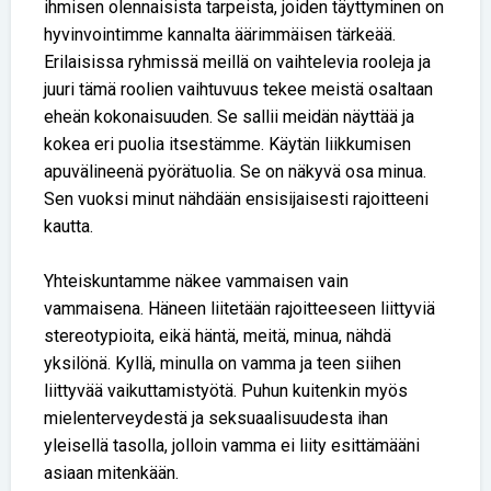
ihmisen olennaisista tarpeista, joiden täyttyminen on
hyvinvointimme kannalta äärimmäisen tärkeää.
Erilaisissa ryhmissä meillä on vaihtelevia rooleja ja
juuri tämä roolien vaihtuvuus tekee meistä osaltaan
eheän kokonaisuuden. Se sallii meidän näyttää ja
kokea eri puolia itsestämme. Käytän liikkumisen
apuvälineenä pyörätuolia. Se on näkyvä osa minua.
Sen vuoksi minut nähdään ensisijaisesti rajoitteeni
kautta.
Yhteiskuntamme näkee vammaisen vain
vammaisena. Häneen liitetään rajoitteeseen liittyviä
stereotypioita, eikä häntä, meitä, minua, nähdä
yksilönä. Kyllä, minulla on vamma ja teen siihen
liittyvää vaikuttamistyötä. Puhun kuitenkin myös
mielenterveydestä ja seksuaalisuudesta ihan
yleisellä tasolla, jolloin vamma ei liity esittämääni
asiaan mitenkään.