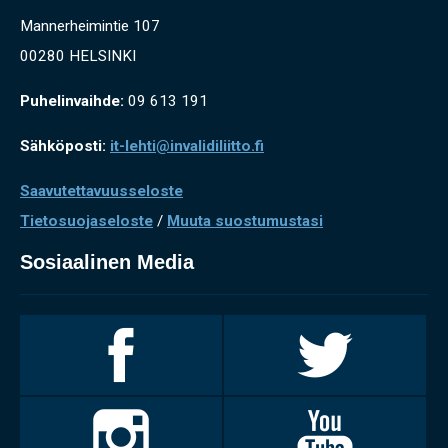
Mannerheimintie 107
00280 HELSINKI
Puhelinvaihde:
09 613 191
Sähköposti:
it-lehti@invalidiliitto.fi
Saavutettavuusseloste
Tietosuojaseloste
/
Muuta suostumustasi
Sosiaalinen Media
Invalidiliitto
Invalidiliitto
Facebookissa
Twitterissä
Invalidiliitto
Invalidiliitto
Instagramissa
Youtubessa