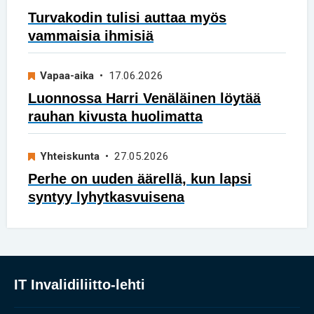
Turvakodin tulisi auttaa myös
vammaisia ihmisiä
Vapaa-aika
• 17.06.2026
Luonnossa Harri Venäläinen löytää
rauhan kivusta huolimatta
Yhteiskunta
• 27.05.2026
Perhe on uuden äärellä, kun lapsi
syntyy lyhytkasvuisena
IT Invalidiliitto-lehti