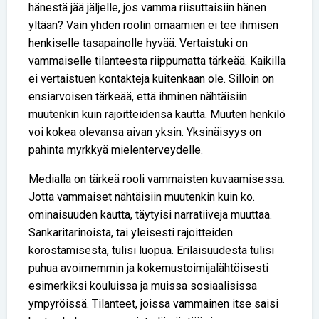
hänestä jää jäljelle, jos vamma riisuttaisiin hänen
yltään? Vain yhden roolin omaamien ei tee ihmisen
henkiselle tasapainolle hyvää. Vertaistuki on
vammaiselle tilanteesta riippumatta tärkeää. Kaikilla
ei vertaistuen kontakteja kuitenkaan ole. Silloin on
ensiarvoisen tärkeää, että ihminen nähtäisiin
muutenkin kuin rajoitteidensa kautta. Muuten henkilö
voi kokea olevansa aivan yksin. Yksinäisyys on
pahinta myrkkyä mielenterveydelle.
Medialla on tärkeä rooli vammaisten kuvaamisessa.
Jotta vammaiset nähtäisiin muutenkin kuin ko.
ominaisuuden kautta, täytyisi narratiiveja muuttaa.
Sankaritarinoista, tai yleisesti rajoitteiden
korostamisesta, tulisi luopua. Erilaisuudesta tulisi
puhua avoimemmin ja kokemustoimijalähtöisesti
esimerkiksi kouluissa ja muissa sosiaalisissa
ympyröissä. Tilanteet, joissa vammainen itse saisi