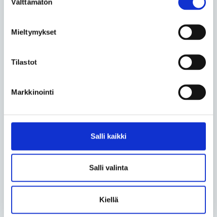
Välttämätön
valinta
Jaa sähköpostilla
Mieltymykset
Kommentoi
Tilastot
Pakolliset kentät on merkitty tähdellä (*).
Markkinointi
Otsikko *
Salli kaikki
Nimi *
Salli valinta
Kommentti *
Kiellä