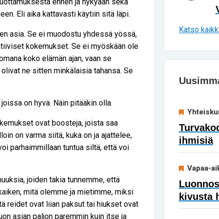
seluottamuksesta ennen ja nykyään sekä
n. Eli aika kattavasti käytiin sitä läpi.
Katso kaikki
inen asia. Se ei muodostu yhdessä yössä,
gatiiviset kokemukset. Se ei myöskään ole
attomana koko elämän ajan, vaan se
ivat ne sitten minkälaisia tahansa. Se
Uusimmat
oissa on hyvä. Näin pitääkin olla.
Yhteisku
okemukset ovat boosteja, joista saa
Turvakod
oin on varma siitä, kuka on ja ajattelee,
ihmisiä
 voi parhaimmillaan tuntua siltä, että voi
Vapaa-ai
muuksia, joiden takia tunnemme, että
Luonnoss
kaiken, mitä olemme ja mietimme, miksi
kivusta 
ä reidet ovat liian paksut tai hiukset ovat
uon asian paljon paremmin kuin itse ja