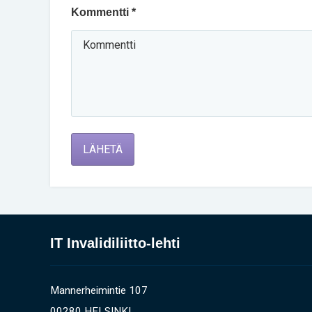
Kommentti *
LÄHETÄ
IT Invalidiliitto-lehti
Mannerheimintie 107
00280 HELSINKI