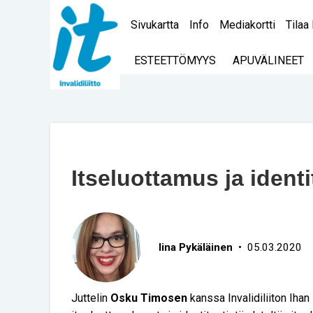
Sivukartta
Info
Mediakortti
Tilaa 
ESTEETTÖMYYS
APUVÄLINEET
Itseluottamus ja identi
Iina Pykäläinen
• 05.03.2020
Juttelin
Osku Timosen
kanssa Invalidiliiton Iha