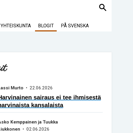
Haku
YHTEISKUNTA
BLOGIT
PÅ SVENSKA
it
Lassi Murto
• 22.06.2026
Harvinainen sairaus ei tee ihmisestä
harvinaista kansalaista
Asko Kemppainen ja Tuukka
Liukkonen
• 02.06.2026