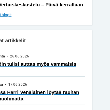
Vertaiskeskustelu – Päivä kerrallaan
 blogit
 artikkelit
nta
• 26.06.2026
in tulisi auttaa myös vammaisia
ka
• 17.06.2026
a Harri Venäläinen löytää rauhan
huolimatta