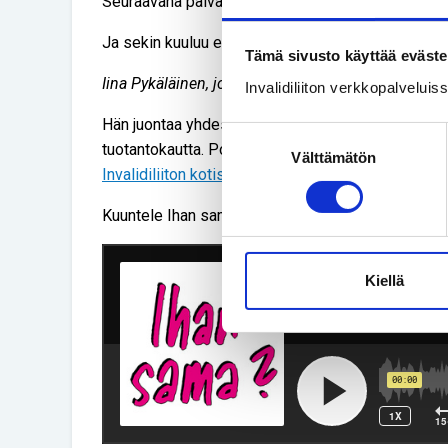
Seuraavana päivänä nauran omalle typeryydelleni. 
Ja sekin kuuluu elämään. Ja se on ihan okei.
Tämä sivusto käyttää eväste
Iina Pykäläinen, journalismiopiskelija.
Invalidiliiton verkkopalvelui
Hän juontaa yhdessä Osku Timosen kanssa Invalidi
Suostumuksen
tuotantokautta. Podcast löytyy myös Suplasta, Sp
Välttämätön
valinta
Invalidiliiton kotisivuilta.
Kuuntele Ihan sama? -podcastin jakso nro 14: Itsel
Kiellä