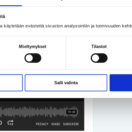
Miksi mä olen edes ajatellut näin?
itä
ssa käytetään evästeitä sivuston analysointiin ja toimivuuden keh
liiton Ihan sama? -podcastin 3.
otifystä ja Apple podcasteista sekä
Mieltymykset
Tilastot
uottamus ja identiteetti:
Salli valinta