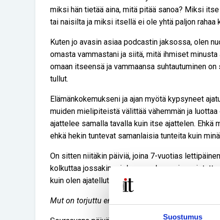
miksi hän tietää aina, mitä pitää sanoa? Miksi itse
tai naisilta ja miksi itsellä ei ole yhtä paljon rahaa
Kuten jo avasin asiaa podcastin jaksossa, olen n
omasta vammastani ja siitä, mitä ihmiset minusta 
omaan itseensä ja vammaansa suhtautuminen on 
tullut.
Elämänkokemukseni ja ajan myötä kypsyneet ajatu
muiden mielipiteistä välittää vähemmän ja luotta
ajattelee samalla tavalla kuin itse ajattelen. Ehkä
ehkä hekin tuntevat samanlaisia tunteita kuin minä
On sitten niitäkin päiviä, joina 7-vuotias lettipäine
kolkuttaa jossakin mielen sopukassa ja muistuttaa 
kuin olen ajatellut.
Mut on torjuttu ennenkin. Mitä jos mä en riitä? Mi
Suostumus