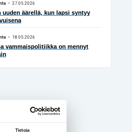
nta
• 27.05.2026
 uuden äärellä, kun lapsi syntyy
vuisena
nta
• 18.05.2026
sa vammaispolitiikka on mennyt
äin
Tietoja