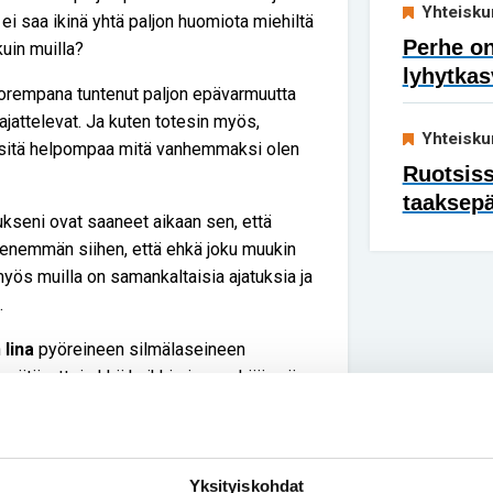
Yhteisku
 ei saa ikinä yhtä paljon huomiota miehiltä
Perhe on
 kuin muilla?
lyhytkas
uorempana tuntenut paljon epävarmuutta
ajattelevat. Ja kuten totesin myös,
Yhteisku
sitä helpompaa mitä vanhemmaksi olen
Ruotsis
taaksep
kseni ovat saaneet aikaan sen, että
a enemmän siihen, että ehkä joku muukin
 myös muilla on samankaltaisia ajatuksia ja
.
n
Iina
pyöreineen silmälaseineen
siitä, ettei ehkä kaikki ei menekään niin
tä jos mä en selviäkään tästä?
Yksityiskohdat