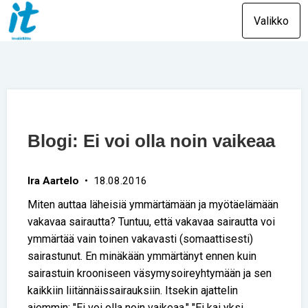
Valikko
Blogi: Ei voi olla noin vaikeaa
Ira Aartelo
• 18.08.2016
Miten auttaa läheisiä ymmärtämään ja myötäelämään
vakavaa sairautta? Tuntuu, että vakavaa sairautta voi
ymmärtää vain toinen vakavasti (somaattisesti)
sairastunut. En minäkään ymmärtänyt ennen kuin
sairastuin krooniseen väsymysoireyhtymään ja sen
kaikkiin liitännäissairauksiin. Itsekin ajattelin
aiemmin: "Ei voi olla noin vaikeaa." "Ei kai yksi