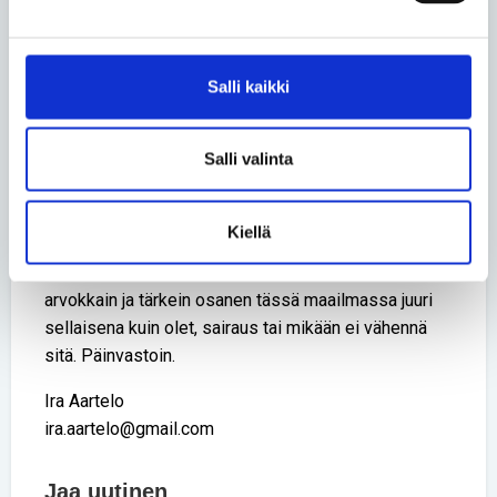
Vertaisuutta
Salli kaikki
Täällä me vertaiset olemme netissä sinua varten:
ymmärtämässä, tukemassa ja kuuntelemassa.
Salli valinta
Toivon sydämestäni, että ystäväsi haluavat olla
kanssasi sinun ehdoillasi Silloin he kuuntelevat, kun
sanot suoraan, mitä heiltä toivot.
Kiellä
Sinä et ole sairautesi, vain kehosi on sairas. Olet
arvokkain ja tärkein osanen tässä maailmassa juuri
sellaisena kuin olet, sairaus tai mikään ei vähennä
sitä. Päinvastoin.
Ira Aartelo
ira.aartelo@gmail.com
Jaa uutinen