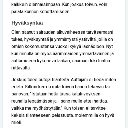
kaikkein olennaisimpaan. Kun joskus toivun, voin
palata kunnon kohottamiseen.
Hyväksyntää
Olen saanut sairauden alkuvaiheessa tarvitsemaani
tukea, hyväksyntää ja ymmärrystä ystäviltä, joilla on
omien kokemustensa vuoksi kykyä läsnäoloon. Nyt
kun minulla on myös äärimmäisen ymmärtäväinen ja
auttamiseen kykenevä lääkäri, saamani tuki tuntuu
riittävältä.
Joskus tulee outoja tilanteita. Auttajani ei tiedä miten
edetä. Silloin kerron mitä toivon hänen tekevän tai
sanovan: "Istutaan hetki tässä katukiveyksen
reunalla lepäämässä ja - sano mulle ettei haittaa,
vaikka me myöhästytään." Kun toisen ei tarvitse
keksiä tilanteeseen pelastusta, molemmilla on hyvä
mieli.