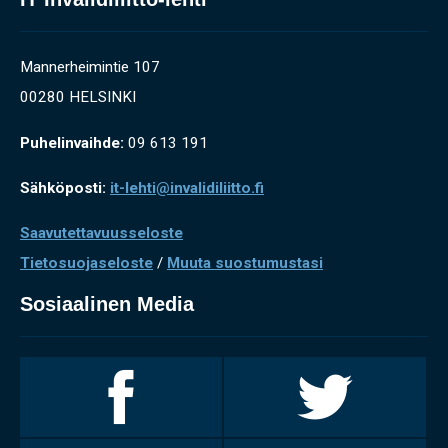
Mannerheimintie 107
00280 HELSINKI
Puhelinvaihde:
09 613 191
Sähköposti:
it-lehti@invalidiliitto.fi
Saavutettavuusseloste
Tietosuojaseloste
/
Muuta suostumustasi
Sosiaalinen Media
Invalidiliitto
Invalidiliitto
Facebookissa
Twitterissä