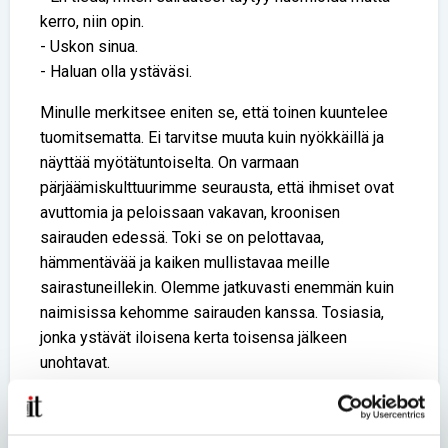
kerro, niin opin.
- Uskon sinua.
- Haluan olla ystäväsi.
Minulle merkitsee eniten se, että toinen kuuntelee
tuomitsematta. Ei tarvitse muuta kuin nyökkäillä ja
näyttää myötätuntoiselta. On varmaan
pärjäämiskulttuurimme seurausta, että ihmiset ovat
avuttomia ja peloissaan vakavan, kroonisen
sairauden edessä. Toki se on pelottavaa,
hämmentävää ja kaiken mullistavaa meille
sairastuneillekin. Olemme jatkuvasti enemmän kuin
naimisissa kehomme sairauden kanssa. Tosiasia,
jonka ystävät iloisena kerta toisensa jälkeen
unohtavat.
Se, ettei joku usko minussa jylläävään sairauteen, on
hänen rajoittunut mutta vapaavalintainen