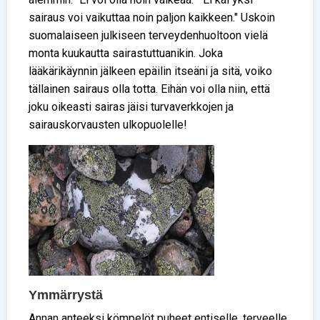
sairaus voi vaikuttaa noin paljon kaikkeen." Uskoin
suomalaiseen julkiseen terveydenhuoltoon vielä
monta kuukautta sairastuttuanikin. Joka
lääkärikäynnin jälkeen epäilin itseäni ja sitä, voiko
tällainen sairaus olla totta. Eihän voi olla niin, että
joku oikeasti sairas jäisi turvaverkkojen ja
sairauskorvausten ulkopuolelle!
Ymmärrystä
Annan anteeksi kömpelöt puheet entiselle, terveelle