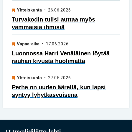
Yhteiskunta
• 26.06.2026
Turvakodin tulisi auttaa myös
vammaisia ihmisiä
Vapaa-aika
• 17.06.2026
Luonnossa Harri Venäläinen löytää
rauhan kivusta huolimatta
Yhteiskunta
• 27.05.2026
Perhe on uuden äärellä, kun lapsi
syntyy lyhytkasvuisena
IT Invalidiliitto-lehti