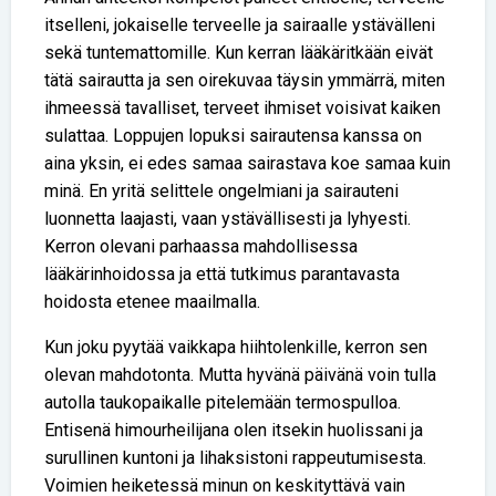
itselleni, jokaiselle terveelle ja sairaalle ystävälleni
sekä tuntemattomille. Kun kerran lääkäritkään eivät
tätä sairautta ja sen oirekuvaa täysin ymmärrä, miten
ihmeessä tavalliset, terveet ihmiset voisivat kaiken
sulattaa. Loppujen lopuksi sairautensa kanssa on
aina yksin, ei edes samaa sairastava koe samaa kuin
minä. En yritä selittele ongelmiani ja sairauteni
luonnetta laajasti, vaan ystävällisesti ja lyhyesti.
Kerron olevani parhaassa mahdollisessa
lääkärinhoidossa ja että tutkimus parantavasta
hoidosta etenee maailmalla.
Kun joku pyytää vaikkapa hiihtolenkille, kerron sen
olevan mahdotonta. Mutta hyvänä päivänä voin tulla
autolla taukopaikalle pitelemään termospulloa.
Entisenä himourheilijana olen itsekin huolissani ja
surullinen kuntoni ja lihaksistoni rappeutumisesta.
Voimien heiketessä minun on keskityttävä vain