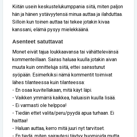
Kiitän usein keskustelukumppania siitä, miten paljon
hän ja hänen ystävyytensä minua auttaa ja ilahduttaa.
Silloin kun toinen auttaa tai tekee jotakin kivaa
kanssani, elämä pysyy mielekkäänä.
Asenteet satuttavat
Monet eivät tajua loukkaavansa tai vähättelevänsä
kommenteillaan. Sairas haluaa kuulla jotakin aivan
muuta kuin onnitteluja siitä, ettei sairastunut
syöpään. Esimerkiksi nämä kommentit toimivat
lähes tilanteessa kuin tilanteessa:
- En osaa kuvitellakaan, mitä käyt läpi.
- Vaikken ymmärrä kaikkea, haluaisin kuulla lisää.
- Ei varmasti ole helppoa!
- Tiedän ettet valita/peru/pyydä apua turhaan. Ei
haittaa!
- Haluan auttaa, kerro mitä juuri nyt tarvitset.
- En tiedä, miten sairautesi täytyy huomioida mutta