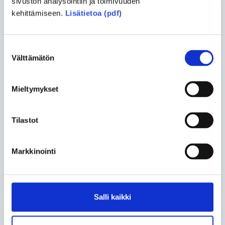
sivuston analysointiin ja toimivuuden
kehittämiseen.
Lisätietoa (pdf)
Uusimmat artikkelit
Suostumuksen
Yhteiskunta
• 26.06.2026
Välttämätön
valinta
Turvakodin tulisi auttaa myös
vammaisia ihmisiä
Mieltymykset
Vapaa-aika
• 17.06.2026
Tilastot
Luonnossa Harri Venäläinen löytää
rauhan kivusta huolimatta
Markkinointi
Yhteiskunta
• 27.05.2026
Perhe on uuden äärellä, kun lapsi
syntyy lyhytkasvuisena
Salli kaikki
Yhteiskunta
• 18.05.2026