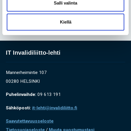
Salli valinta
Ruotsissa vammaispolitiikka on
mennyt taaksepäin
Kiellä
IT Invalidiliitto-lehti
Mannerheimintie 107
00280 HELSINKI
Puhelinvaihde:
09 613 191
Sähköposti:
it-lehti@invalidiliitto.fi
Saavutettavuusseloste
Tietosuojaseloste
/
Muuta suostumustasi