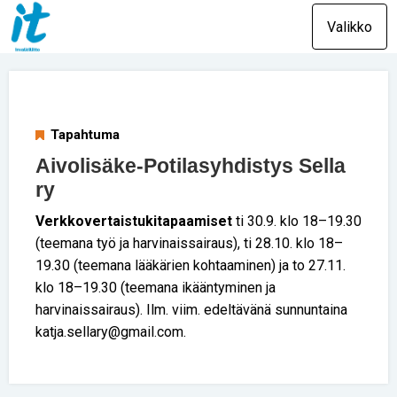
Valikko
Tapahtuma
Aivolisäke-Potilasyhdistys Sella
ry
Verkkovertaistukitapaamiset
ti 30.9. klo 18–19.30
(teemana työ ja harvinaissairaus), ti 28.10. klo 18–
19.30 (teemana lääkärien kohtaaminen) ja to 27.11.
klo 18–19.30 (teemana ikääntyminen ja
harvinaissairaus). Ilm. viim. edeltävänä sunnuntaina
katja.sellary@gmail.com.