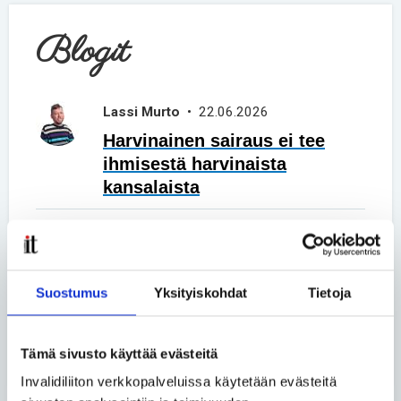
Blogit
Lassi Murto
• 22.06.2026
Harvinainen sairaus ei tee
ihmisestä harvinaista
kansalaista
Asko Kemppainen ja Tuukka
Liukkonen
• 02.06.2026
Vertaiskeskustelu – Päivä
Suostumus
Yksityiskohdat
Tietoja
kerrallaan
Katso kaikki blogit
Tämä sivusto käyttää evästeitä
Invalidiliiton verkkopalveluissa käytetään evästeitä