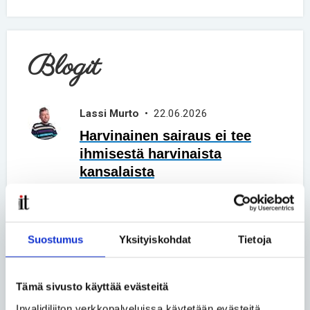
Blogit
Lassi Murto
• 22.06.2026
Harvinainen sairaus ei tee
ihmisestä harvinaista
kansalaista
Asko Kemppainen ja Tuukka
Liukkonen
• 02.06.2026
Suostumus
Yksityiskohdat
Tietoja
Vertaiskeskustelu – Päivä
kerrallaan
Tämä sivusto käyttää evästeitä
Katso kaikki blogit
Invalidiliiton verkkopalveluissa käytetään evästeitä