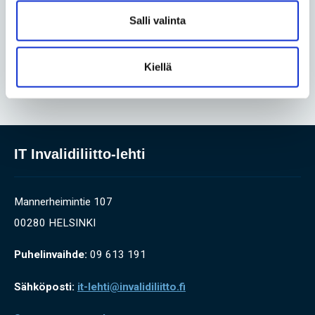
Salli valinta
Yhteiskunta
• 27.05.2026
Perhe on uuden äärellä, kun lapsi
syntyy lyhytkasvuisena
Kiellä
IT Invalidiliitto-lehti
Mannerheimintie 107
00280 HELSINKI
Puhelinvaihde:
09 613 191
Sähköposti:
it-lehti@invalidiliitto.fi