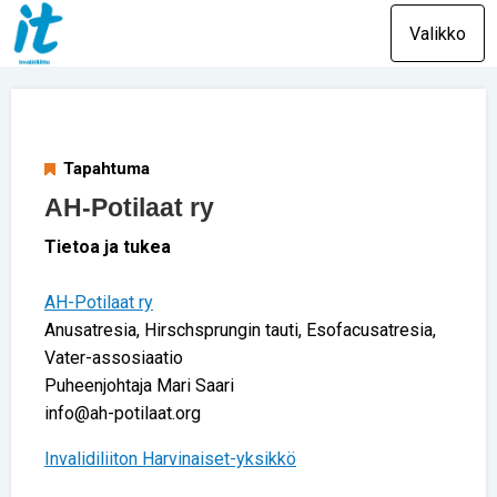
Valikko
Tapahtuma
AH-Potilaat ry
Tietoa ja tukea
AH-Potilaat ry
Anusatresia, Hirschsprungin tauti, Esofacusatresia,
Vater-assosiaatio
Puheenjohtaja Mari Saari
info@ah-potilaat.org
Invalidiliiton Harvinaiset-yksikkö