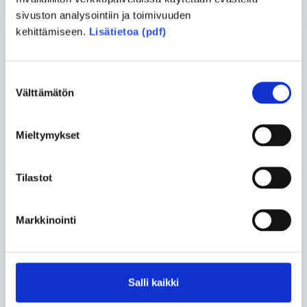
sivuston analysointiin ja toimivuuden
kehittämiseen.
Lisätietoa (pdf)
Uusimmat artikkelit
Suostumuksen
Välttämätön
valinta
Vapaa-aika
• 07.08.2026
Henna Oksasesta tuli neulekirjailija
sairauksista huolimatta
Mieltymykset
Yhteiskunta
• 26.06.2026
Tilastot
Turvakodin tulisi auttaa myös
vammaisia ihmisiä
Markkinointi
Vapaa-aika
• 17.06.2026
Luonnossa Harri Venäläinen löytää
Salli kaikki
rauhan kivusta huolimatta