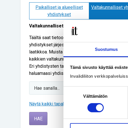
Paikalliset ja alueelliset
Valtakunnalliset y
yhdistykset
Valtakunnalliset yhdistykset
Täältä saat tietoosi, mitä tapahtumia Invalidiliitto 
yhdistykset järjestävät. Voit hakea haluamaasi yhd
Suostumus
laatikkoa. Muista tämän jälkeen klikata Hae -painik
kaikkien valtakunnallisten yhdistysten tietoja klik
Eri yhdistysten tarkempaa tapahtumalistausta pää
Tämä sivusto käyttää eväste
haluamaasi yhdistystä.
Invalidiliiton verkkopalvelui
Suostumuksen
Välttämätön
valinta
Näytä kaikki tapahtumat
HAE