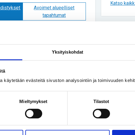
Katso kaikki
hdistykset
Avoimet alueelliset
tapahtumat
Uusimmat
ry:n piirissä toimivat valtakunnalliset
istystä hyödyntämällä Hae sanalla... -
Yksityiskohdat
Yhteisku
etta. Vaihtoehtoisesti voit tarkastella
kaamalla Näytä kaikki tapahtumat -linkkiä.
Turvakod
set tarkastelemaan klikkaamalla
ihmisiä
itä
ssa käytetään evästeitä sivuston analysointiin ja toimivuuden keh
Vapaa-ai
Luonnoss
Mieltymykset
Tilastot
kivusta 
Yhteisku
Perhe on