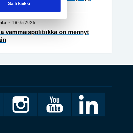
Salli kaikki
vuisena
nta
• 18.05.2026
sa vammaispolitiikka on mennyt
äin
Invalidiliitto
Invalidiliitto
LinkedIn
Instagramissa
Youtubessa