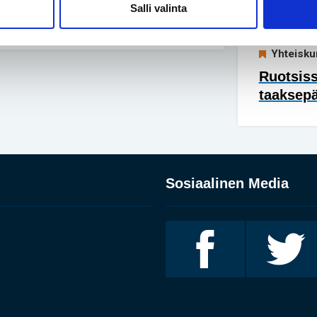
Salli valinta
lyhytkas
Yhteisku
Ruotsis
taaksep
Sosiaalinen Media
Invalidiliitto
Invalidiliitto
Facebookissa
Twitterissä