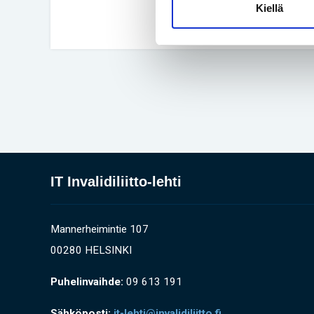
Kiellä
IT Invalidiliitto-lehti
Mannerheimintie 107
00280 HELSINKI
Puhelinvaihde:
09 613 191
Sähköposti:
it-lehti@invalidiliitto.fi