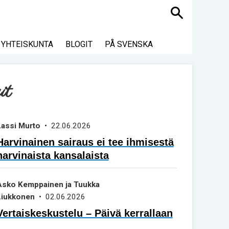
Haku
YHTEISKUNTA
BLOGIT
PÅ SVENSKA
it
Lassi Murto
• 22.06.2026
Harvinainen sairaus ei tee ihmisestä
harvinaista kansalaista
Asko Kemppainen ja Tuukka
Liukkonen
• 02.06.2026
Vertaiskeskustelu – Päivä kerrallaan