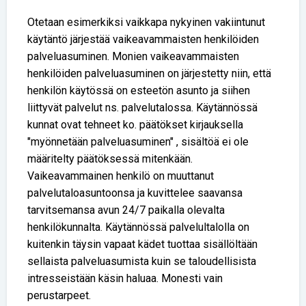
Otetaan esimerkiksi vaikkapa nykyinen vakiintunut
käytäntö järjestää vaikeavammaisten henkilöiden
palveluasuminen. Monien vaikeavammaisten
henkilöiden palveluasuminen on järjestetty niin, että
henkilön käytössä on esteetön asunto ja siihen
liittyvät palvelut ns. palvelutalossa. Käytännössä
kunnat ovat tehneet ko. päätökset kirjauksella
"myönnetään palveluasuminen" , sisältöä ei ole
määritelty päätöksessä mitenkään.
Vaikeavammainen henkilö on muuttanut
palvelutaloasuntoonsa ja kuvittelee saavansa
tarvitsemansa avun 24/7 paikalla olevalta
henkilökunnalta. Käytännössä palvelultalolla on
kuitenkin täysin vapaat kädet tuottaa sisällöltään
sellaista palveluasumista kuin se taloudellisista
intresseistään käsin haluaa. Monesti vain
perustarpeet.