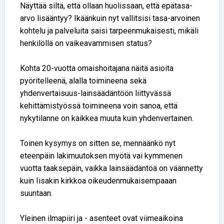
Näyttää siltä, että ollaan huolissaan, että epätasa-
arvo lisääntyy? Ikäänkuin nyt vallitsisi tasa-arvoinen
kohtelu ja palveluita saisi tarpeenmukaisesti, mikäli
henkilöllä on vaikeavammisen status?
Kohta 20-vuotta omaishoitajana näitä asioita
pyöritelleenä, alalla toimineena sekä
yhdenvertaisuus-lainsäädäntöön liittyvässä
kehittämistyössä toimineena voin sanoa, että
nykytilanne on kaikkea muuta kuin yhdenvertainen.
Toinen kysymys on sitten se, mennäänkö nyt
eteenpäin lakimuutoksen myötä vai kymmenen
vuotta taaksepäin, vaikka lainsäädäntöä on väännetty
kuin Iisakin kirkkoa oikeudenmukaisempaaan
suuntaan.
Yleinen ilmapiiri ja - asenteet ovat viimeaikoina