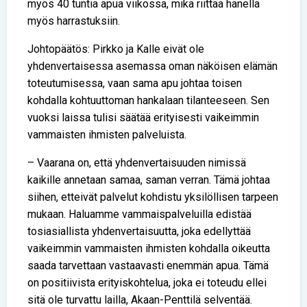
myös 40 tuntia apua viikossa, mikä riittää hänellä
myös harrastuksiin.
Johtopäätös: Pirkko ja Kalle eivät ole
yhdenvertaisessa asemassa oman näköisen elämän
toteutumisessa, vaan sama apu johtaa toisen
kohdalla kohtuuttoman hankalaan tilanteeseen. Sen
vuoksi laissa tulisi säätää erityisesti vaikeimmin
vammaisten ihmisten palveluista.
– Vaarana on, että yhdenvertaisuuden nimissä
kaikille annetaan samaa, saman verran. Tämä johtaa
siihen, etteivät palvelut kohdistu yksilöllisen tarpeen
mukaan. Haluamme vammaispalveluilla edistää
tosiasiallista yhdenvertaisuutta, joka edellyttää
vaikeimmin vammaisten ihmisten kohdalla oikeutta
saada tarvettaan vastaavasti enemmän apua. Tämä
on positiivista erityiskohtelua, joka ei toteudu ellei
sitä ole turvattu lailla, Akaan-Penttilä selventää.