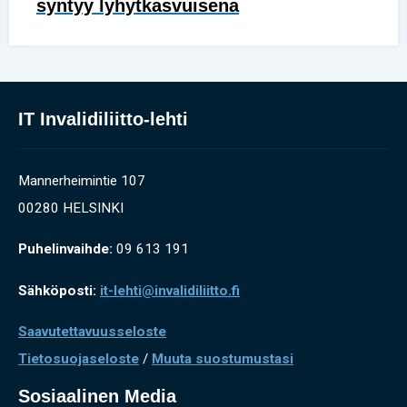
syntyy lyhytkasvuisena
IT Invalidiliitto-lehti
Mannerheimintie 107
00280 HELSINKI
Puhelinvaihde:
09 613 191
Sähköposti:
it-lehti@invalidiliitto.fi
Saavutettavuusseloste
Tietosuojaseloste
/
Muuta suostumustasi
Sosiaalinen Media