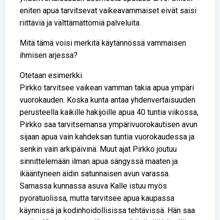
eniten apua tarvitsevat vaikeavammaiset eivät saisi
riittäviä ja välttämättömiä palveluita.
Mitä tämä voisi merkitä käytännössä vammaisen
ihmisen arjessa?
Otetaan esimerkki.
Pirkko tarvitsee vaikean vamman takia apua ympäri
vuorokauden. Koska kunta antaa yhdenvertaisuuden
perusteella kaikille hakijoille apua 40 tuntia viikossa,
Pirkko saa tarvitsemansa ympärivuorokautisen avun
sijaan apua vain kahdeksan tuntia vuorokaudessa ja
senkin vain arkipäivinä. Muut ajat Pirkko joutuu
sinnittelemään ilman apua sängyssä maaten ja
ikääntyneen äidin satunnaisen avun varassa.
Samassa kunnassa asuva Kalle istuu myös
pyörätuolissa, mutta tarvitsee apua kaupassa
käynnissä ja kodinhoidollisissa tehtävissä. Hän saa