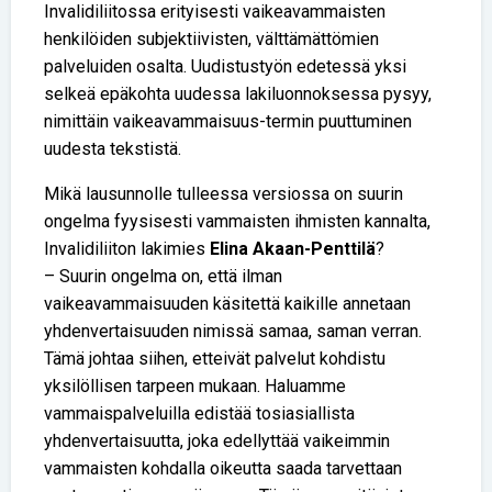
Invalidiliitossa erityisesti vaikeavammaisten
henkilöiden subjektiivisten, välttämättömien
palveluiden osalta. Uudistustyön edetessä yksi
selkeä epäkohta uudessa lakiluonnoksessa pysyy,
nimittäin vaikeavammaisuus-termin puuttuminen
uudesta tekstistä.
Mikä lausunnolle tulleessa versiossa on suurin
ongelma fyysisesti vammaisten ihmisten kannalta,
Invalidiliiton lakimies
Elina Akaan-Penttilä
?
– Suurin ongelma on, että ilman
vaikeavammaisuuden käsitettä kaikille annetaan
yhdenvertaisuuden nimissä samaa, saman verran.
Tämä johtaa siihen, etteivät palvelut kohdistu
yksilöllisen tarpeen mukaan. Haluamme
vammaispalveluilla edistää tosiasiallista
yhdenvertaisuutta, joka edellyttää vaikeimmin
vammaisten kohdalla oikeutta saada tarvettaan