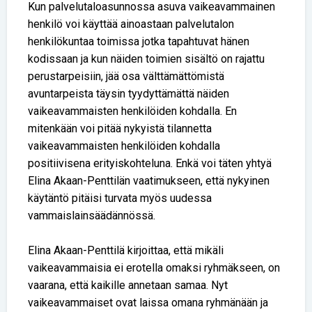
Kun palvelutaloasunnossa asuva vaikeavammainen
henkilö voi käyttää ainoastaan palvelutalon
henkilökuntaa toimissa jotka tapahtuvat hänen
kodissaan ja kun näiden toimien sisältö on rajattu
perustarpeisiin, jää osa välttämättömistä
avuntarpeista täysin tyydyttämättä näiden
vaikeavammaisten henkilöiden kohdalla. En
mitenkään voi pitää nykyistä tilannetta
vaikeavammaisten henkilöiden kohdalla
positiivisena erityiskohteluna. Enkä voi täten yhtyä
Elina Akaan-Penttilän vaatimukseen, että nykyinen
käytäntö pitäisi turvata myös uudessa
vammaislainsäädännössä.
Elina Akaan-Penttilä kirjoittaa, että mikäli
vaikeavammaisia ei erotella omaksi ryhmäkseen, on
vaarana, että kaikille annetaan samaa. Nyt
vaikeavammaiset ovat laissa omana ryhmänään ja