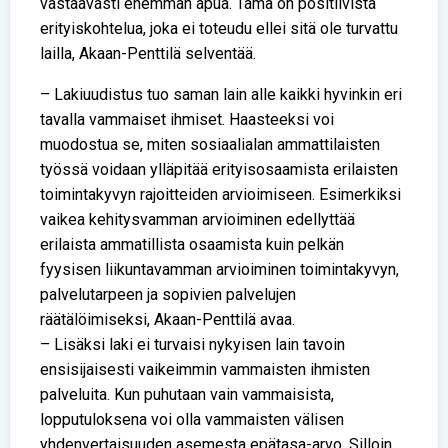
vastaavasti enemmän apua. Tämä on positiivista
erityiskohtelua, joka ei toteudu ellei sitä ole turvattu
lailla, Akaan-Penttilä selventää.
– Lakiuudistus tuo saman lain alle kaikki hyvinkin eri
tavalla vammaiset ihmiset. Haasteeksi voi
muodostua se, miten sosiaalialan ammattilaisten
työssä voidaan ylläpitää erityisosaamista erilaisten
toimintakyvyn rajoitteiden arvioimiseen. Esimerkiksi
vaikea kehitysvamman arvioiminen edellyttää
erilaista ammatillista osaamista kuin pelkän
fyysisen liikuntavamman arvioiminen toimintakyvyn,
palvelutarpeen ja sopivien palvelujen
räätälöimiseksi, Akaan-Penttilä avaa.
– Lisäksi laki ei turvaisi nykyisen lain tavoin
ensisijaisesti vaikeimmin vammaisten ihmisten
palveluita. Kun puhutaan vain vammaisista,
lopputuloksena voi olla vammaisten välisen
yhdenvertaisuuden asemesta epätasa-arvo. Silloin