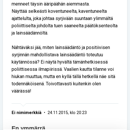
menneet täysin ääripäähän aiemmasta.
Näyttää selkeästi koventuneelta, kaventuneelta
ajattelulta, joka johtaa syrjivään suuntaan ylimmältä
poliiittiselta johdolta tuen saaneelta päätöksenteolta
ja lainsäädännöltä.
Nähtäväksi jää, miten lainsäädäntö ja positiivisen
syrjinnän mahdollistava lainsäädäntö toteutuu
käytännössä? Ei näytä hyvältä tämänhetkisessä
poliittisessa ilmapiirissä. Vaalien kautta tilanne voi
hiukan muuttua, mutta en kyllä tällä hetkellä näe sitä
todennäköisenä. Toivottavasti kuitenkin olen
väärässä!
Ei nimimerkkiä
• 24.11.2015, klo 20:23
En ymmärrä