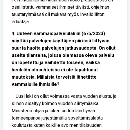
osallistettu vammaiset ihmiset tiiviisti, ohjelman
taustaryhmässä oli mukana myös Invalidiliiton
edustaja.
4. Uuteen vammaispalvelulakiin (675/2023)
näyttää palvelujen käyttäjien piirissä liittyvän
suurta huolta palvelujen jatkuvuudesta. On ollut
useita tilanteita, joissa olemassa oleva palvelu
on lopetettu ja vaihdettu toiseen, vaikka
henkilön olosuhteissa ei ole tapahtunut
muutoksia. Millaisia terveisiä lähetätte
vammaisille ihmisille?
– Uusi laki on ollut voimassa vasta vuoden alusta, ja
siihen sisältyy kolmen vuoden siirtymäaika.
Ministeriö ohjaa ja tukee uuden lain hyvää
toimeenpanoa järjestämällä soveltamisalasta
koulutusta kuten kaikille avoimen tilaisuuden