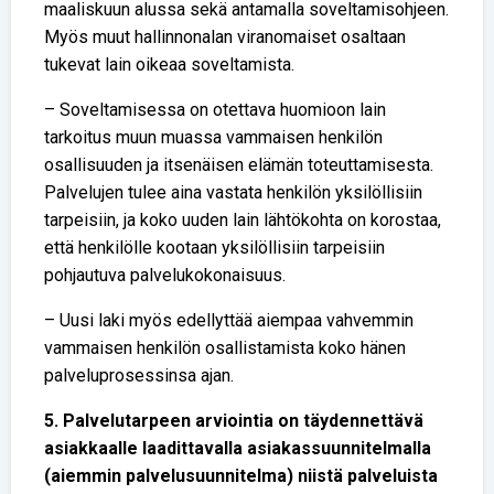
maaliskuun alussa sekä antamalla soveltamisohjeen.
Myös muut hallinnonalan viranomaiset osaltaan
tukevat lain oikeaa soveltamista.
– Soveltamisessa on otettava huomioon lain
tarkoitus muun muassa vammaisen henkilön
osallisuuden ja itsenäisen elämän toteuttamisesta.
Palvelujen tulee aina vastata henkilön yksilöllisiin
tarpeisiin, ja koko uuden lain lähtökohta on korostaa,
että henkilölle kootaan yksilöllisiin tarpeisiin
pohjautuva palvelukokonaisuus.
– Uusi laki myös edellyttää aiempaa vahvemmin
vammaisen henkilön osallistamista koko hänen
palveluprosessinsa ajan.
5. Palvelutarpeen arviointia on täydennettävä
asiakkaalle laadittavalla asiakassuunnitelmalla
(aiemmin palvelusuunnitelma) niistä palveluista