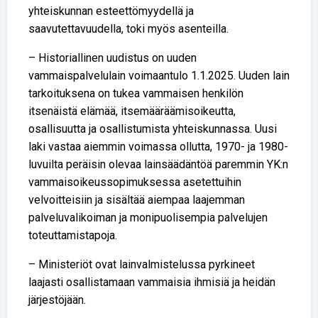
yhteiskunnan esteettömyydellä ja
saavutettavuudella, toki myös asenteilla.
– Historiallinen uudistus on uuden
vammaispalvelulain voimaantulo 1.1.2025. Uuden lain
tarkoituksena on tukea vammaisen henkilön
itsenäistä elämää, itsemääräämisoikeutta,
osallisuutta ja osallistumista yhteiskunnassa. Uusi
laki vastaa aiemmin voimassa ollutta, 1970- ja 1980-
luvuilta peräisin olevaa lainsäädäntöä paremmin YK:n
vammaisoikeussopimuksessa asetettuihin
velvoitteisiin ja sisältää aiempaa laajemman
palveluvalikoiman ja monipuolisempia palvelujen
toteuttamistapoja.
– Ministeriöt ovat lainvalmistelussa pyrkineet
laajasti osallistamaan vammaisia ihmisiä ja heidän
järjestöjään.