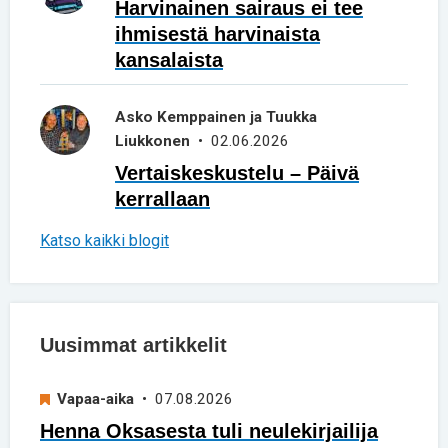
Harvinainen sairaus ei tee
ihmisestä harvinaista
kansalaista
Asko Kemppainen ja Tuukka
Liukkonen
• 02.06.2026
Vertaiskeskustelu – Päivä
kerrallaan
Katso kaikki blogit
Uusimmat artikkelit
Vapaa-aika
• 07.08.2026
Henna Oksasesta tuli neulekirjailija