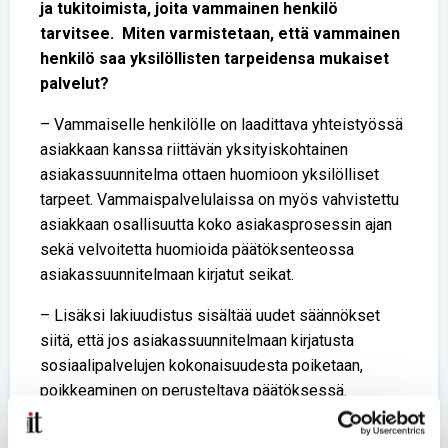
ja tukitoimista, joita vammainen henkilö
tarvitsee. Miten varmistetaan, että vammainen
henkilö saa yksilöllisten tarpeidensa mukaiset
palvelut?
– Vammaiselle henkilölle on laadittava yhteistyössä
asiakkaan kanssa riittävän yksityiskohtainen
asiakassuunnitelma ottaen huomioon yksilölliset
tarpeet. Vammaispalvelulaissa on myös vahvistettu
asiakkaan osallisuutta koko asiakasprosessin ajan
sekä velvoitetta huomioida päätöksenteossa
asiakassuunnitelmaan kirjatut seikat.
– Lisäksi lakiuudistus sisältää uudet säännökset
siitä, että jos asiakassuunnitelmaan kirjatusta
sosiaalipalvelujen kokonaisuudesta poiketaan,
poikkeaminen on perusteltava päätöksessä.
6. Laillistettujen sosiaalityöntekijöiden sijaisina