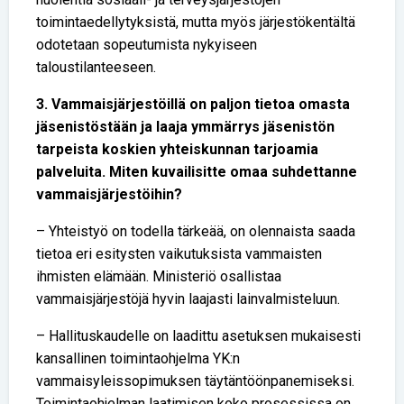
toimintaedellytyksistä, mutta myös järjestökentältä
odotetaan sopeutumista nykyiseen
taloustilanteeseen.
3. Vammaisjärjestöillä on paljon tietoa omasta
jäsenistöstään ja laaja ymmärrys jäsenistön
tarpeista koskien yhteiskunnan tarjoamia
palveluita. Miten kuvailisitte omaa suhdettanne
vammaisjärjestöihin?
– Yhteistyö on todella tärkeää, on olennaista saada
tietoa eri esitysten vaikutuksista vammaisten
ihmisten elämään. Ministeriö osallistaa
vammaisjärjestöjä hyvin laajasti lainvalmisteluun.
– Hallituskaudelle on laadittu asetuksen mukaisesti
kansallinen toimintaohjelma YK:n
vammaisyleissopimuksen täytäntöönpanemiseksi.
Toimintaohjelman laatimisen koko prosessissa on