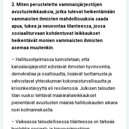
2. Miten perustelette vammaisjärjestöjen
avustusleikkauksia, jotka tulevat heikentämään
vammaisten ihmisten mahdollisuuksia saada
apua, tukea ja neuvontaa tilanteessa, jossa
sosiaaliturvaan kohdentuvat leikkaukset
heikentävät monien vammaisten ihmisten
asemaa muutenkin.
– Hallitusohjelmassa tunnistetaan, että
kansalaisjärjestöt edistävät ihmisten hyvinvointia,
demokratiaa ja osallisuutta, lisäävät luottamusta ja
vahvistavat yhteiskunnan kokonaisturvallisuutta ja
kriisinkestävyyttä eli resilienssiä. Julkisen talouden
tilan vuoksi tehtävät määrärahaleikkaukset
pienentävät avustusten määrää hallituskauden aikana
noin kolmanneksella.
– Vaikeassa taloudellisessa tilanteessa on tärkeää
huolehtia sosiaali- ja terveysjärjestöjen