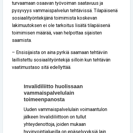
turvaamaan osaavan työvoiman saatavuus ja
pysyvyys vammaispalvelun tehtävissä. Tilapäisenä
sosiaalityöntekijänä toimimista koskevan
lakimuutoksen ei ole tarkoitus lisätä tilapäisenä
toimimisen määrää, vaan helpottaa sijaisten
saamista.
– Ensisijaista on aina pyrkiä saamaan tehtäviin
laillistettu sosiaalityöntekijä silloin kun tehtävän
vaatimustaso sitä edellyttää.
Invalidiliitto huolissaan
vammaispalvelulain
toimeenpanosta
Uuden vammaispalvelulain voimaantulon
jälkeen Invalidiliittoon on tullut
yhteydenottoja, joiden mukaan
hyvinvointialueilla on epäselvyyksiä lain