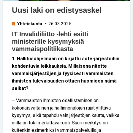
Uusi laki on edistysaskel
Yhteiskunta
• 26.03.2025
IT Invalidiliitto -lehti esitti
ministerille kysymyksiä
vammaispolitiikasta
1. Hallitusohjelmaan on kirjattu sote-järjestöihin
kohdentuvia leikkauksia. Millaisena näette
vammaisjärjestöjen ja fyysisesti vammaisten
ihmisten tulevaisuuden ottaen huomioon nämä
seikat?
– Vammaisten ihmisten osallistaminen on
kokonaisvaltainen ja hallinnonalojen rajat ylittävä
kysymys, eikä tapahdu vain järjestöjen kautta, vaikka
niillä on toki merkittävä rooli. Suuri merkitys on
kuitenkin esimerkiksi vammaispalveluilla ja