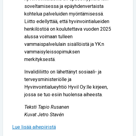
soveltamisessa ja epäyhdenvertaista
kohtelua palveluiden myöntämisessä.
Liitto edellyttää, että hyvinvointialueiden
henkilöstöä on koulutettava vuoden 2025
alussa voimaan tulleen
vammaispalvelulain sisällöistä ja YK:n
vammaisyleissopimuksen
merkityksestä.
Invalidiliitto on lähettänyt sosiaali- ja
terveysministeriölle ja
Hyvinvointialueyhtiö Hyvil Oy:lle kirjeen,
jossa se tuo esiin huolensa aiheesta.
Teksti Tapio Rusanen
Kuvat Jetro Stavén
Lue lisää aihepiiristä