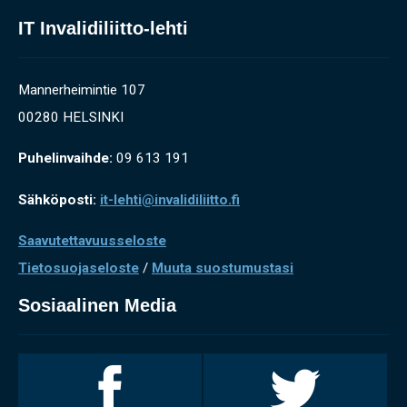
IT Invalidiliitto-lehti
Mannerheimintie 107
00280 HELSINKI
Puhelinvaihde:
09 613 191
Sähköposti:
it-lehti@invalidiliitto.fi
Saavutettavuusseloste
Tietosuojaseloste
/
Muuta suostumustasi
Sosiaalinen Media
Invalidiliitto
Invalidiliitto
Facebookissa
Twitterissä